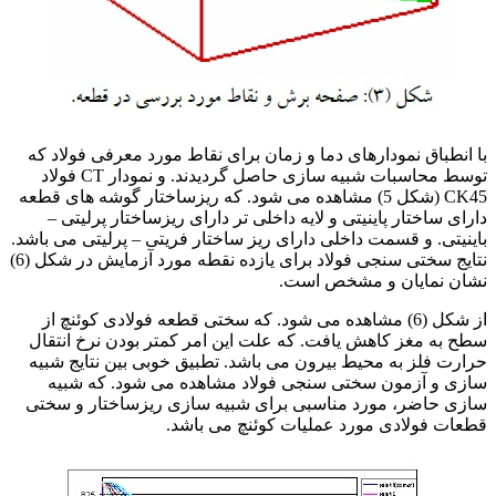
با انطباق نمودارهای دما و زمان برای نقاط مورد معرفی فولاد که
توسط محاسبات شبیه سازی حاصل گردیدند. و نمودار CT فولاد
CK45 (شکل 5) مشاهده می شود. که ریزساختار گوشه های قطعه
دارای ساختار پاینیتی و لایه داخلی تر دارای ریزساختار پرلیتی –
باینیتی. و قسمت داخلی دارای ریز ساختار فریتی – پرلیتی می باشد.
نتایج سختی سنجی فولاد برای یازده نقطه مورد آزمایش در شکل (6)
نشان نمایان و مشخص است.
از شکل (6) مشاهده می شود. که سختی قطعه فولادی کوئنچ از
سطح به مغز کاهش یافت. که علت این امر کمتر بودن نرخ انتقال
حرارت فلز به محیط بیرون می باشد. تطبیق خوبی بین نتایج شبیه
سازی و آزمون سختی سنجی فولاد مشاهده می شود. که شبیه
سازی حاضر، مورد مناسبی برای شبیه سازی ریزساختار و سختی
قطعات فولادی مورد عملیات کوئنچ می باشد.