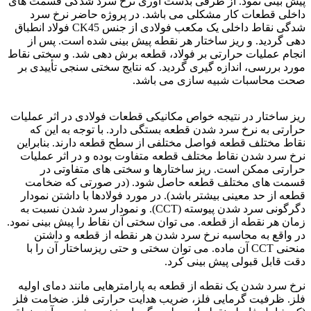
پیش بینی نمود. از طرفی بدست آوری نرخ سرد شدگی قسمت های
داخلی قطعات کار مشکلی می باشد. در پروژه حاضر نرخ سرد
شدگی نقاط داخلی یک مکعب فولادی از جنس
CK45
فولاد انطباق
دهی گردید. و ریز ساختار هر نقطه پیش بینی شده است. پس از
انجام عملیات حرارتی بر فولاد، قطعه برش دهی شد. و سختی نقاط
مورد بررسی، اندازه گیری گردید. که نتایج سختی سنجی تأییدی بر
صحت محاسبات شبیه سازی می باشد.
فولاد Ck45
ریز ساختار در نتیجه خواص مکانیکی قطعات فولادی در اثر عملیات
حرارتی به نرخ سرد شدن قطعه بستگی دارد. با توجه به این که
نقاط مختلف قطعه فواصل مختلفی از سطح قطعه دارند. بنابراین
نرخ سرد شدن نقاط مختلف قطعه متفاوت بوده و در اثر عملیات
حرارتی ممکن است. ریز ساختارها و سختی های متفاوتی در
قسمت های مختلف قطعه حاصل شود. (در صورتی که ضخامت
قطعه از حد معینی بیشتر باشد). در مورد فولادها با داشتن نمودار
دگرگونی سرد شدن پیوسته (CCT). و نمودار سرد شدن نسبت به
زمان هر نقطه از قطعه. می توان سختی آن نقاط را پیش بینی نمود.
در واقع به محاسبه نرخ سرد شدن هر نقطه از قطعه و داشتن
منحنی CCT آن ماده. می توان سختی و حتی ریزساختار آن را با
دقت قابل قبولی پیش بینی کرد.
نرخ سرد شدن یک نقطه از قطعه به پارامترهایی مانند دمای اولیه
فلز. ظرفیت گرمایی فلز، ضریب هدایت حرارتی فلز. ضخامت فلز