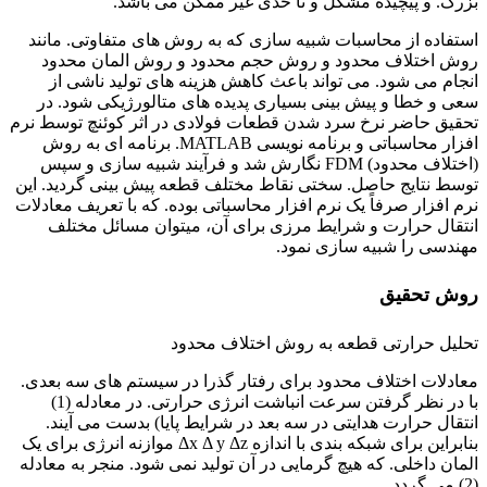
بزرگ. و پیچیده مشکل و تا حدی غیر ممکن می باشد.
استفاده از محاسبات شبیه سازی که به روش های متفاوتی. مانند
روش اختلاف محدود و روش حجم محدود و روش المان محدود
انجام می شود. می تواند باعث کاهش هزینه های تولید ناشی از
سعی و خطا و پیش بینی بسیاری پدیده های متالورژیکی شود. در
تحقیق حاضر نرخ سرد شدن قطعات فولادی در اثر کوئنچ توسط نرم
افزار محاسباتی و برنامه نویسی MATLAB. برنامه ای به روش
(اختلاف محدود) FDM نگارش شد و فرآیند شبیه سازی و سپس
توسط نتایج حاصل. سختی نقاط مختلف قطعه پیش بینی گردید. این
نرم افزار صرفاً یک نرم افزار محاسباتی بوده. که با تعریف معادلات
انتقال حرارت و شرایط مرزی برای آن، میتوان مسائل مختلف
مهندسی را شبیه سازی نمود.
روش تحقیق
تحلیل حرارتی قطعه به روش اختلاف محدود
معادلات اختلاف محدود برای رفتار گذرا در سیستم های سه بعدی.
با در نظر گرفتن سرعت انباشت انرژی حرارتی. در معادله (1)
انتقال حرارت هدایتی در سه بعد در شرایط پایا) بدست می آیند.
بنابراین برای شبکه بندی با اندازه Δx Δ y Δz موازنه انرژی برای یک
المان داخلی. که هیچ گرمایی در آن تولید نمی شود. منجر به معادله
(2) می گردد.