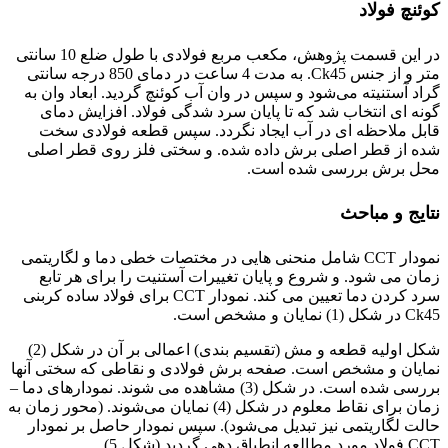
کوئنچ فولاد
در این قسمت پژوهش، مکعب مربع فولادی با طول ضلع 10 سانتی
متر و از جنس Ck45. به مدت 4 ساعت در دمای 850 درجه سانتی
گراد آستنیته می‌شود و سپس در وان آب کوئنچ گردید. ابعاد وان به
گونه ای انتخاب شد که تا پایان سرد شدگی فولاد. افزایش دمای
قابل ملاحظه ای در آب ایجاد نگردد. سپس قطعه فولادی سخت
شده از قطر اصلی برش داده شده. و سختی فلز روی قطر اصلی
محل برش بررسی شده است.
نتایج و مباحث
نمودار CCT شامل منحنی هایی در مختصات خطی دما و لگاریتمی
زمان می شود. و شروع و پایان تغییرات آستنیت را برای هر تابع
سرد کردن دما تعیین می کند. نمودار CCT برای فولاد ساده کربنی
Ck45 در شکل (1) نمایان و مشخص است.
شکل اولیه قطعه و مش (تقسیم بندی) اعمالی بر آن در شکل (2)
نمایان و مشخص است. صفحه برش فولادی و نقاطی که سختی آنها
بررسی شده است. در شکل (3) مشاهده می شوند. نمودارهای دما –
زمان برای نقاط معلوم در شکل (4) نمایان می‌شوند. (محور زمان به
حالت لگاریتمی نیز تبدیل می‌شود). سپس نمودار حاصل بر نمودار
CCT فولاد مورد مطالعه انطباق دهی گردید (شکل 5).