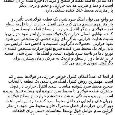
(که شامل فاصله نقطه از سطح و گرمای ذخیره شده در آن منطقه
است). و دما و ضریب هدایت حرارتی و حجم و برخی دیگر
پارامترهای محیط خنک کننده بستگی دارد.
در واقع می توان آهنگ سرد شدن یک قطعه فولاد تحت تأثیر دو
پارامتر مهم نقسیم بندی کرد. یکی انتقال حرارت از داخل به سطح
نمونه فولادی و دیگر انتقال حرارت از سطح قطعه توسط سرد
کننده. توانایی انتقال حرارت یک فولاد توسط پارامتر نفوذ حرارتی یا
نسبت هدایت حرارتی. به گرمای ویژه حجمی آن مشخص می شود.
نفوذ حرارتی محصولات دگرگونی آستنیت با کاهش دما افزایش می
یابد. برای یک محیط سرد کننده سریع نفوذ حرارت مشخص کننده ی
توزیع دما در ناحیه سرد شونده است. و آهنگ های سرد شدن آهسته
تر در نقاط دور از سطح و نزدیک به مرکز. زمان بیشتری برای
دگرگونی نفوذی فراهم می کند.
فولاد Ck45
از آنجا که عملاً امکان کنترل خواص حرارتی در فولادها بسیار کم
است. مهمترین روش کنترل آهنگ سرد شدن یک قطعه با انتخاب
صحیح محیط سرد شونده مناسب است. انتقال حرارت در فصل
مشترک قطعه فولادی با محیط سرد شونده آن، مسئله نسبتاً پیچیده
است. این پدیده بستگی به شدت تشعشع حرارت از سطح فولاد و
جریان های جابجایی در داخل محیط سرد کننده دارد. این امر باعث
دور کردن حرارت از فصل مشترک فلز و محیط می شود. در نظر
گرفتن تمام عوامل فوق توسط محاسبات دستی برای قطعات