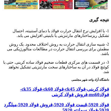
نتیجه گیری
1- با افزایش نرخ انتقال حرارت فولاد با دمای آستنیته، احتمال
تشکیل ریزساختارهای مارتنزیتی یا باینیتی افزایش می یابد.
2- شبیه سازی انتقال حرارت به روش اختلاف محدود. یک روش
مطمئن برای بررسی انتقال حرارت در مطالعات متالورژیکی می
باشد.
3- در قسمت های مرکزی قطعات ضخیم فولاد ساده کربنی. حتی با
کوئنچ فولاد در آن به ساختارهای سخت مارتنزیتی تشکیل نخواهد
شد.
دانشگاه آزاد واحد شهر مجلسی
فولاد کربنی-فولاد ck45-فولاد ck60-فولاد ck35-
فولادms60-فروش فولاد کربنی
فولاد 5920-قیمت فولاد 5920-فروش فولاد 5920-میلگرد
5920-فولاد سمانته 5920