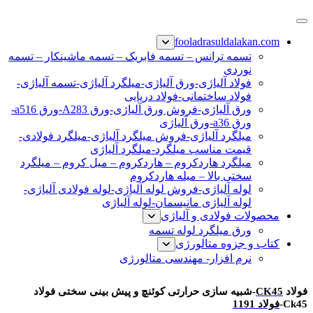
پرش
فولاد رسول دلاکان
فولاد آلیاژی-میلگرد آلیاژی-تسمه آلیاژی-ورق آلیاژی-لوله آلیاژی-
به
fooladrasuldalakan.com
نبشی فولادی-ناودانی فولادی-قیمت ورق-قیمت فولاد
محتوا
تسمه ترانس – تسمه فابریک – تسمه ماشینکار – تسمه
نوردی
فولاد آلیاژی-ورق آلیاژی-میلگرد آلیاژی-تسمه آلیاژی-
فولاد ساختمانی-فولاد دریایی
ورق آلیاژی-فروش ورق آلیاژی-ورق A283-ورق a516-
ورق a36-ورق آلیاژی
میلگرد آلیاژی-فروش میلگرد آلیاژی-میلگرد فولادی-
قیمت مناسب میلگرد-میلگرد آلیاژی
میلگرد هاردکروم – هاردکروم – میل کروم – میلگرد
سختی بالا – میله هاردکروم
لوله آلیاژی-فروش لوله آلیاژی-لوله فولادی آلیاژی-
لوله آلیاژی مانیسمان-لوله آلیاژی
محصولات فولادی و آلیاژی
ورق میلگرد لوله تسمه
کتاب و جزوه متالورژی
نرم افزار- مهندسی متالورژی
فولاد Ck45
فولاد
CK45
-شبیه سازی حرارتی کوئنچ و پیش بینی سختی فولاد
Ck45-
فولاد 1191