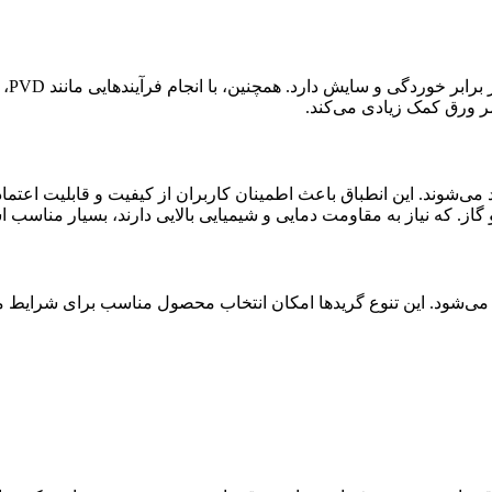
این 
ر ورق کمک زیادی می‌کند.
 A516 مطابق با استانداردهای معتبر جهانی نظیر ASTM تولید می‌شوند. این انطباق باعث اطمینان کا
 در گریدهای مختلفی مانند Gr55، Gr60، Gr65 و Gr70 تولید می‌شود. این تنوع گریدها امکان انتخاب 