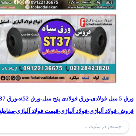
ورق 5 میل فولادی-ورق فولادی پنج میل-ورق st52-ورق st37-ورق a516-ورق a36
فروش فولاد آلیاژی-فولاد آلیاژی-قیمت فولاد آلیاژی-مقاط