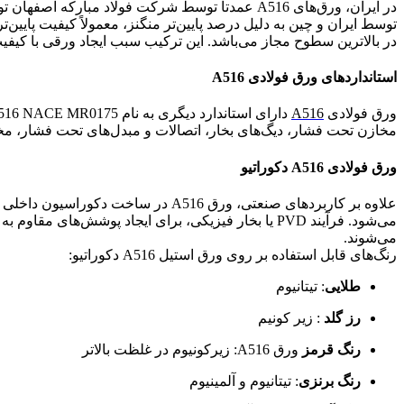
در ایران، ورق‌های A516 عمدتاً توسط شرکت فولاد مب
در بالاترین سطوح مجاز می‌باشد. این ترکیب سبب ایجاد ورقی با کیف
استانداردهای ورق فولادی A516
ورق فولادی
A516
مخازن تحت فشار، دیگ‌های بخار، اتصالات و مبدل‌های تحت فشار، مخا
ورق فولادی A516 دکوراتیو
علاوه بر کاربردهای صنعتی، ورق 516
می‌شود. فرآیند PVD یا بخار فیزیکی، برای ایجاد پو
می‌شوند.
رنگ‌های قابل استفاده بر روی ورق استیل A516 دکوراتیو:
طلایی
: تیتانیوم
رز گلد
: زیر کونیم
رنگ قرمز
ورق A516: زیرکونیوم در غلظت بالاتر
رنگ برنزی
: تیتانیوم و آلمینیوم