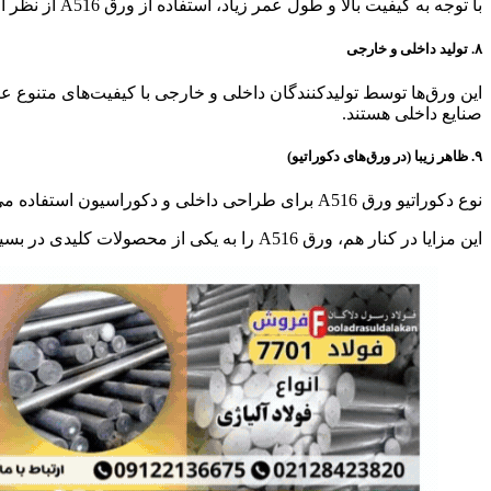
با توجه به کیفیت بالا و طول عمر زیاد، استفاده از ورق A516 از نظر اقتصادی نیز به‌صرفه است. این ورق نیاز به تعمیر و تعویض‌های مکرر را کاهش می‌دهد و به بهره‌وری کلی پروژه کمک می‌کند.
۸. تولید داخلی و خارجی
این ورق‌ها توسط تولیدکنندگان داخلی و خارجی با کیفیت‌های متنوع عرض
صنایع داخلی هستند.
۹. ظاهر زیبا (در ورق‌های دکوراتیو)
نوع دکوراتیو ورق A516 برای طراحی داخلی و دکوراسیون استفاده می‌شود. این ورق‌ها با پوشش‌های رنگی مختلف و مقاومت بالاتر، جلوه‌ای زیبا و مدرن به سازه‌ها و تجهیزات می‌بخشند.
این مزایا در کنار هم، ورق A516 را به یکی از محصولات کلیدی در بسیاری از صنایع تبدیل کرده است. اگر سوال یا نکته دیگری در ذهن دارید، خوشحال می‌شوم کمک کنم!