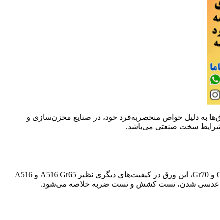
ه در گریدهای مختلف شامل A516 Gr60 و A516 Gr70 تولید می‌شود. این ورق‌ها به دلیل خواص منحصربه‌فرد خود، در صنایع مخزن‌سازی و
ر شرایط سخت صنعتی می‌باشد.
ورق A516 به‌طور خاص برای ساخت دیواره مخازن طراحی شده است و قابلیت خم شدن و عدسی شدن را داراست. علاوه بر گریدهای Gr60 و Gr70، این ورق در کیفیت‌های دیگری نظیر A516 Gr65 و A516