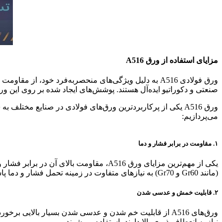
مزایای استفاده از ورق A516
ورق فولادی A516 به دلیل ویژگی‌های منحصربه‌فرد خود،
صنعتی و دکوراتیو ایده‌آل هستند. پوشش‌های ایجاد شده بر روی این ورق‌ها با فناوری PVD نه‌تنها زیبایی و تنوع رنگی فراهم می‌کنند. بلکه مقاومت به سایش و 
ورق A516 یکی از پرکاربردترین ورق‌های فولادی در صنایع مخت
می‌پردازیم:
۱. مقاومت در برابر فشار و دما
یکی از مهم‌ترین مزایای ورق A516، مقاو
(مانند Gr60 و Gr70) به نیازهای متفاوت در زمینه تحمل فشار و دما پاسخ می‌دهند.
۲. قابلیت خمش و عدسی شدن
ورق‌های A516 از قابلیت خم شدن و عدسی شدن بسیار بالایی
نیاز به انعطاف‌پذیری بالا دارند، استفاده می‌شوند.