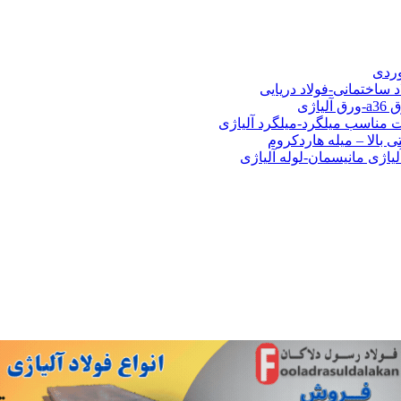
شی فولادی-ناودانی فولادی-قیمت ورق-قیمت فولاد
وردی
د ساختمانی-فولاد دریایی
ت مناسب میلگرد-میلگرد آلیاژی
 بالا – میله هاردکروم
لیاژی مانیسمان-لوله آلیاژی
ف