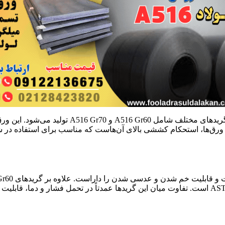
A516 از جمله ورق‌های ساختمانی پرکاربرد است ک
این ورق‌ها، استحکام کششی بالای آن‌هاست که مناسب برای استفاده د