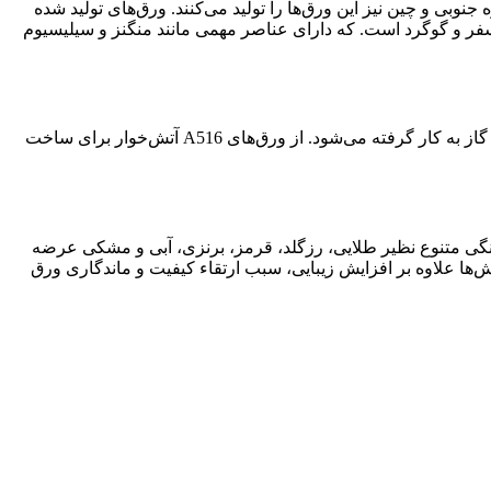
ن، کره جنوبی و چین نیز این ورق‌ها را تولید می‌کنند. ورق‌های تولید شده
 دارند. به‌طور کلی، فولاد A516 یک فولاد کربنی با درصدهای پایین فسفر و گوگرد است. که دارای عناصر مهمی مانند منگنز و سیلیسیوم
دارای استاندارد دیگری به نام A516 NACE MR0175 است. که مقاومت دمایی بالایی دارد و به‌طور خاص در صنایع نفت و گاز به کار گرفته می‌شود. از ورق‌های A516 آتش‌خوار برای ساخت
با و پوشش‌های رنگی متنوع نظیر طلایی، رزگلد، قرمز، برنزی، آبی و مشکی عرضه
ن پوشش‌ها علاوه بر افزایش زیبایی، سبب ارتقاء کیفیت و ماندگاری ورق