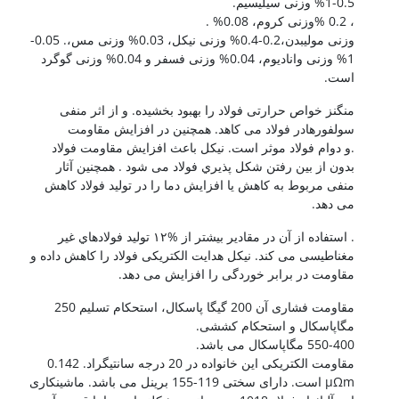
0.5-1% وزنی سیلیسیم.
، 0.2 %وزنی کروم، 0.08% .
وزنی مولیبدن،0.2-0.4% وزنی نیکل، 0.03% وزنی مس،. 0.05-
1% وزنی وانادیوم، 0.04% وزنی فسفر و 0.04% وزنی گوگرد
است.
منگنز خواص حرارتی فولاد را بهبود بخشیده. و از اثر منفی
سولفورهادر فولاد می کاهد. همچنین در افزایش مقاومت
.و دوام فولاد موثر است. نیکل باعث افزایش مقاومت فولاد
بدون از بین رفتن شکل پذیري فولاد می شود . همچنین آثار
منفی مربوط به کاهش یا افزایش دما را در تولید فولاد کاهش
می دهد.
. استفاده از آن در مقادیر بیشتر از %١٢ تولید فولادهاي غیر
مغناطیسی می کند. نیکل هدایت الکتریکی فولاد را کاهش داده و
مقاومت در برابر خوردگی را افزایش می دهد.
مقاومت فشاری آن 200 گیگا پاسکال، استحکام تسلیم 250
مگاپاسکال و استحکام کششی.
550-400 مگاپاسکال می باشد.
مقاومت الکتریکی این خانواده در 20 درجه سانتیگراد. 0.142
μΩm است. دارای سختی 119-155 برینل می باشد. ماشینکاری