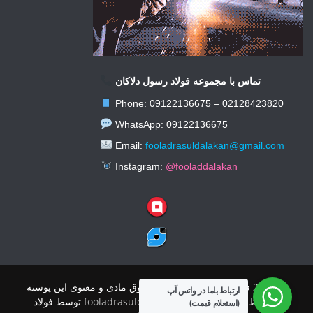
تماس با مجموعه فولاد رسول دلاکان
Phone: 09122136675 – 02128423820
WhatsApp: 09122136675
Email:
fooladrasuldalakan@gmail.com
Instagram:
@fooladdalakan
© 2026 فولاد رسول دلاکان کلیه حقوق مادی و معنوی این پوسته
ارتباط باما در واتس آپ
محفوظ است.
|
پوسته:
fooladrasuldalakan
توسط فولاد
(استعلام قیمت)