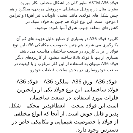
فولاد ASTM A36 بطور کلی در اشکال مختلف بکار میرود.
بعنوان مثال در پروفیل مستطیلی – پروفیل مربعی- میلگرد و هم
چنین شکل های فولادی مانند. نبشی، ناودانی، تیر آهنH و تیرآهن
I موجود است. این نوع فولاد هم چنین به فولاد سبک در
کشورهای منطقه جنوب شرق آسیا نامیده میشود.
کاربرد فولاد A36 در بسیاری از صنایع بدلیل هزینه های کم آن
بکارگیری می شوند. هم چنین خصوصیت مکانیکی a36 این نوع
فولاد را برای کاربرد در صنعت ساختمان مناسب می باشند.
بسیاری از پلها با فولاد a36 ساخته میشود. از کاربردهای دیگر
فولاد A36 میتوان به استفاده از این فلز مرغوب و با کیفیت در
صنعت خودروسازی. در بخش ساخت قطعات خودرو
فولاد A36- ورق A36- میلگرد A36 – فولاد A36-
فولاد ساختمانی. این نوع فولاد یکی از رایجترین
فلزات مورد استفاده. در صنعت ساختمان
است.این فولاد سخت – انعطافپذیر- محکم – شکل
پذیر و قابل جوش است. از آنجا که انواع مختلفی
از فولاد با خصوصیت شیمیایی و مکانیکی خاص در
دسترس وجود دارد.