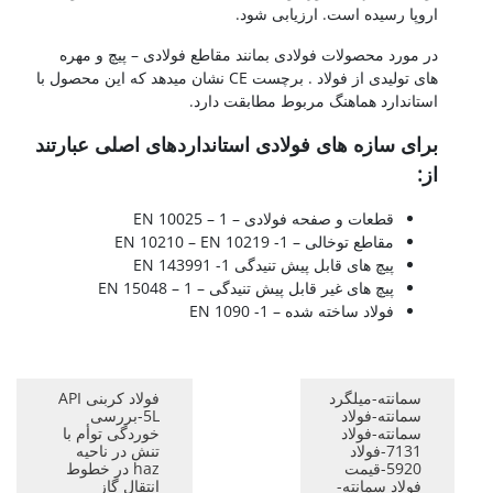
اروپا رسیده است. ارزیابی شود.
در مورد محصولات فولادی بمانند مقاطع فولادی – پیچ و مهره
های تولیدی از فولاد . برچست CE نشان میدهد که این محصول با
استاندارد هماهنگ مربوط مطابقت دارد.
برای سازه های فولادی استانداردهای اصلی عبارتند
از:
قطعات و صفحه فولادی – EN 10025 – 1
مقاطع توخالی – EN 10210 – EN 10219 -1
پیچ های قابل پیش تنیدگی 1- 143991 EN
پیچ های غیر قابل پیش تنیدگی – EN 15048 – 1
فولاد ساخته شده – EN 1090 -1
سمانته-میلگرد
فولاد کربنی API
سمانته-فولاد
5L-بررسی
سمانته-فولاد
خوردگی توأم با
7131-فولاد
تنش در ناحیه
5920-قیمت
haz در خطوط
فولاد سمانته-
انتقال گاز