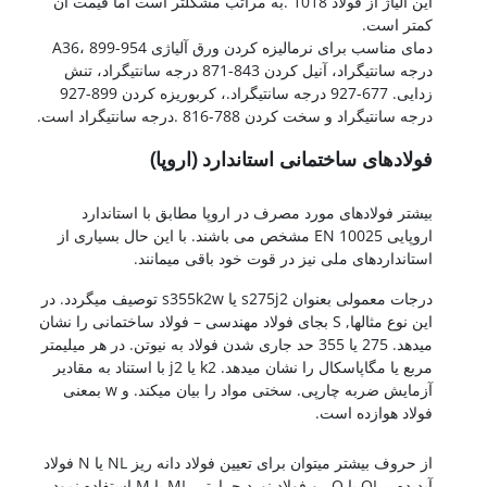
این آلیاژ از فولاد 1018 .به مراتب مشکلتر است اما قیمت آن
کمتر است.
دمای مناسب برای نرمالیزه کردن ورق آلیاژی A36، 899-954
درجه سانتیگراد، آنیل کردن 843-871 درجه سانتیگراد، تنش
زدایی. 677-927 درجه سانتیگراد.، کربوریزه کردن 899-927
درجه سانتیگراد و سخت کردن 788-816 .درجه سانتیگراد است.
فولادهای ساختمانی استاندارد (اروپا)
A36-a36
بیشتر فولادهای مورد مصرف در اروپا مطابق با استاندارد
اروپایی EN 10025 مشخص می باشند. با این حال بسیاری از
استانداردهای ملی نیز در قوت خود باقی میمانند.
درجات معمولی بعنوان s275j2 یا s355k2w توصیف میگردد. در
این نوع مثالها, S بجای فولاد مهندسی – فولاد ساختمانی را نشان
میدهد. 275 یا 355 حد جاری شدن فولاد به نیوتن. در هر میلیمتر
مربع یا مگاپاسکال را نشان میدهد. k2 یا j2 با استناد به مقادیر
آزمایش ضربه چارپی. سختی مواد را بیان میکند. و w بمعنی
فولاد هوازده است.
فولاد A36
از حروف بیشتر میتوان برای تعیین فولاد دانه ریز NL یا N فولاد
آبدیده – QL یا Q . و فولاد نورد حرارتی ML یا M استفاده نمود.