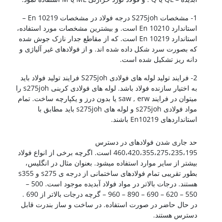
1- مشخصات S275joh درجه فولاد در مشخصات En 10219 –
استاندارد En 10210 است. و بیشترین مشخصات مورد استفاده،
استاندارد En 10219 است. که از مقاطع جدار نازک جوش شده
که بصورت سرد شکل داده شده اند. و از فولادهای غیر آلیاژی و
دانه ریز تشکیل شده است.
2- فرایند تولید لوله های فولادی S275joh فرایند تولید فولاد باید
به اختیار سازنده فولاد باشد. لوله های فولادی کربنی s275joh را
میتوان در فرایند saw , erw یا بدون درز و یکپارچه ساخت. تمام
مواد فولادی s275joh و لوله های s275joh باید مطابق با
استانداردهای En10219 باشند.
فولاد A36
حد جاری شدن فولادهای در دسترس
460،420،355،275،235،195 است. اگرچه برخی از انواع فولاد
بیشتر از سایر موارد استفاده میشود. بعنوان مثال در انگلیس،
بطور تقریبی تمام فولادهای ساختمانی از درجه ی s275 و s355
هستند. درجات بالاتر در مواد فولاد آبدیده موجود است. 500 –
550 – 620 – 690 – 890 – 960 – گرچه درجات بالاتر از 690 .
در حال حاضر در صورت استفاده. در ساخت و ساز بندرت قابل
دسترس هستند.