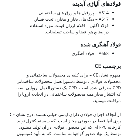
فولادهای آلیاژی آبدیده
A514 – پروفیل ها و ورق های ساختمانی.
A517 – دیگ های بخار و مخازن تحت فشار.
فولاد اگلین – اقلام ارزان قیمت مورد استفاده
در صنایع هوا فضا و ساخت تسلیحات.
فولاد آهنگری شده
A668 – فولاد آهنگری
برچسب CE
مفهوم نشان CE – برای کلیه ی محصولات ساختمانی و
محصولات فولادی . توسط دستورالعمل محصولات ساختمانی
CPD معرفی شده است. CPD یک دستورالعمل اروپایی است.
که انتشار مجاز همه محصولات ساختمانی در اتحادیه اروپا را
مراقبت مینماید.
فولاد A36
از آنجاکه اجزای فولادی دارای ایمنی حیاتی هستند. درج نشان CE
روی آنها فقط در صورتی مجاز است. که سیستم کنترل تولید
کارخانه FPC ای که این محصول فولادی در آن تولید میشود.
توسط یک نهاد صدور گواهینامه مناست. که به تأیید کمیسیون