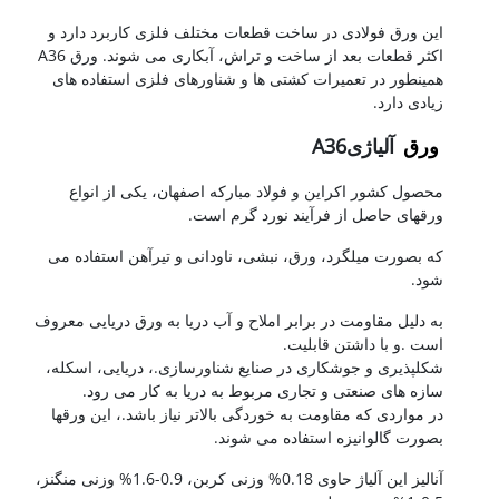
این ورق فولادی در ساخت قطعات مختلف فلزی کاربرد دارد و
اکثر قطعات بعد از ساخت و تراش، آبکاری می شوند. ورق A36
همینطور در تعمیرات کشتی ها و شناورهای فلزی استفاده های
زیادی دارد.
ورق
آلیاژیA36
محصول کشور اکراین و فولاد مبارکه اصفهان، یکی از انواع
ورقهای حاصل از فرآیند نورد گرم است.
که بصورت میلگرد، ورق، نبشی، ناودانی و تیرآهن استفاده می
شود.
به دلیل مقاومت در برابر املاح و آب دریا به ورق دریایی معروف
است .و با داشتن قابلیت.
شکلپذیری و جوشکاری در صنایع شناورسازی.، دریایی، اسکله،
سازه های صنعتی و تجاری مربوط به دریا به کار می رود.
در مواردی که مقاومت به خوردگی بالاتر نیاز باشد.، این ورقها
بصورت گالوانیزه استفاده می شوند.
آنالیز این آلیاژ حاوی 0.18% وزنی کربن، 0.9-1.6% وزنی منگنز،