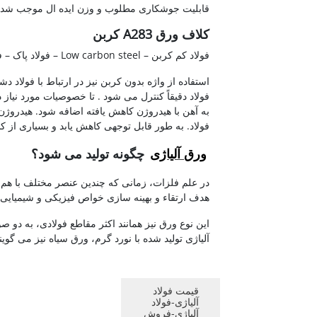
قابلیت جوشکاری مطلوب و وزن ایده ال موجب شده 
کلاف ورق A283 کربن
فولاد کم کربن – Low carbon steel – فولاد پاک – فولاد دوست دار محیط زیست.
استفاده از واژه بدون کربن نیز در ارتباط با فولاد
فولاد دقیقاً کنترل می شود . تا خصوصیات مورد نیاز
به آهن با هیدروژن کاهش یافته اضافه شود. هیدروژن
فولاد. به طور قابل توجهی کاهش یابد و بسیاری از 
ورق آلیاژی
چگونه تولید می شود؟
در علم فلزات، زمانی که چندین عنصر مختلف با هم تر
هدف ارتقاء و بهینه سازی خواص فیزیکی و شیمیایی 
این نوع ورق نیز همانند اکثر مقاطع فولادی، به دو ص
آلیاژی تولید شده با نورد گرم، ورق سیاه نیز می گوین
قیمت فولاد
آلیاژی-فولاد
آلیاژی-فروش