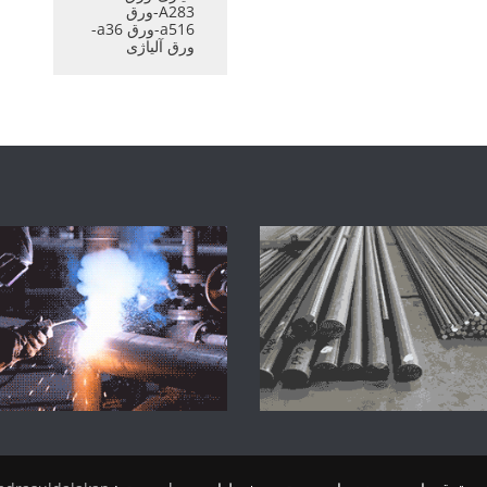
A283-ورق
a516-ورق a36-
ورق آلیاژی