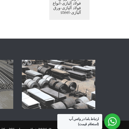
فولاد آلیاژی-انواع
فولاد آلیاژی-ورق
آلیاژی-steel
ارتباط باما در واتس آپ
(استعلام قیمت)