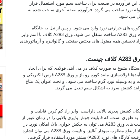
د. این فرآورده در صنعت برای ساخت سیم مورد استعمال قرار
از روش نورد بیلت و وزن ورق A283 در سوله نورد ساخت می گردد. فرآورده نصفه آخری ساخت شده به
ل می شود.
ره های حرارتی نورد وارد می شود. و پس از نیل به جایگاه
حرارت متبوع برای عملیات نورد به خطوط مشخصات ورق A283 ساخت منتقل می شود. ورق A283 کلاف با اسم وایر
 نخستین همه مفتول های مختص صنعتی و گالوانیزه و آرماتوربندی
ف چیست.
ا، با به کارگیری از دستگاه متبوع به صورت کلاف در می آیند. فولادی که برای ایجاد
میلگرد مفتول به کار گیری می شود. توسط کلیه فرآیندها فولادسازی مانند کوره رو باز و ورق A283 قوس الکتریکی و
لت و به وسیله نورد گرم ساخت می شود . و تحت عنوان یک متاع
رایند کشش سرد به اشکال سیم تبدیل می گردد.
امکان کشش پذیری بالایی داراست. وایر راد کم کربن قابلیت و
ا به طوری است. که قابلیت جوش پذیری بالایی را در زمان عبور از
زمان های کشش در پرسرعت داراست. از سایر قابلیت های ورق A283 می توان به چکش خواری بالا، امکان نورد. در
وضعیت سرد و قابلیت و امکان در دست گرفتن ازدیاد ارتفاع مطلوب نمودار آنالیز. و قیمت ورق A283 می توان اشاره
کرد. این نوع ورق ها به خاطر افزایش گنجایش و ظرفیت کارگاه های نورد (A283) بیشتر مورد استفاده قرار گرفت.