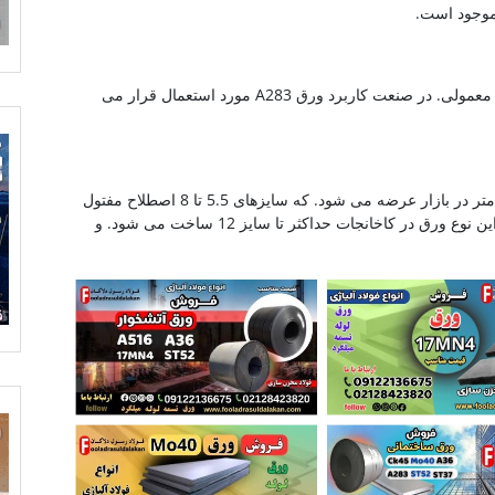
بطور معمول ورق A283 به دو صورت آجدار و کلاف معمولی. در صنعت کاربرد ورق A283 مورد استعمال قرار می
این گونه ورق در 4 دسته و از سایز 5.5 تا 1.6 میلی متر در بازار عرضه می شود. که سایزهای 5.5 تا 8 اصطلاح مفتول
(وایر) در بازار شناخته می گردند. لازم به ذکر است این نوع ورق در کاخانجات حداکثر تا سایز 12 ساخت می شود. و