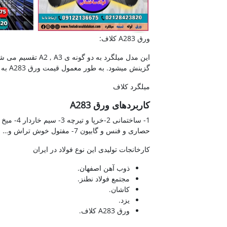
ورق A283 کلاف:
این مدل میلگرد به د
گزینش میشود. به طور معمول قیمت ورق A283 به نوع آن و ضخامت آن بر می گردد.
میلگرد کلاف
کاربردهای ورق A283
حصاری و فنس و گابیون 7- مفتول خوش تراش و…
کارخانجات تولیدی این نوع فولاد در ایران
ذوب آهن اصفهان.
مجتمع فولاد نطنز.
کاشان.
یزد.
ورق A283 کلاف.