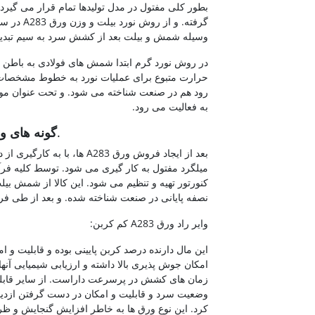
بطور کلی مفتول در مدل تولیدها تمام قرار می گیر
گرفته. و 
وسیله شمش و بیلت بعد از کشش سرد به سیم تبدی
در روش نورد گرم ابتدا شمش های فولادی به باطن کو
رود هم در صنعت شناخته می شود. و تحت عنوان مواد
به فعالیت می رود.
.
گونه های ورق A283 کلا
بعد از ایجاد فروش ورق A283 ه
کنورتور تهیه و تنظیم می شود. این کالا از شمش بی
نصفه پایانی در صنعت شناخته شده. و بعد از طی ف
وایر راد ورق A283 کم کربن:
این مال دارنده درصد کربن پایینی بوده و قابلیت و 
امکان جوش پذیری بالا داشته و ارزیابی شیمیایی آنه