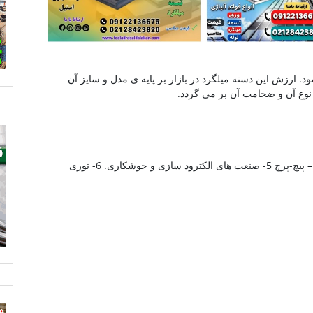
و گونه ی A2 , A3 تقسیم می شود. ارزش این دسته میلگرد در بازار بر پایه ی مدل و سایز آن
1- ساختمانی 2-خرپا و تیرچه 3- سیم خاردار 4- میخ – پیچ-پرچ 5- صنعت های الکترود سازی و جوشکاری. 6- توری