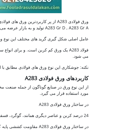
فولاد A283
ورق فولادی A283 از پر کاربردترین و
A283 Gr D , A283 Gr A تولید و به بازار عرضه می گردد.
عامل اصلی شکل گیری گرید های مختلف این نوع ورق
فولاد A283 یک ورق کم کربن است. و برای ان
می شود.
نکته: جوشکاری این نوع ورق های فولادی مطابق با ا
کاربردهای ورق فولادی A283
از این نوع ورق در صنایع گوناگون از جمله صنعت 
مورد استفاده قرار می گیرد.
در ساختار ورق فولادی A283
24 درصد کربن و عناصر دیگری همانند، گوگرد، فسفر و مس وجود دارد.
در ساختار ورق فولادی A283 مقاومت کششی پایه کم و متوسط را نیز دارا می باشد.