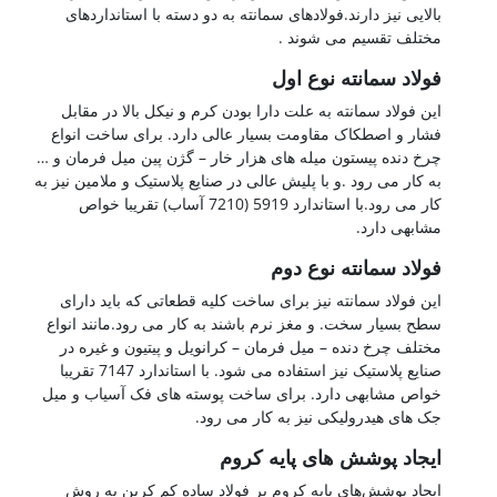
بالایی نیز دارند.فولادهای سمانته به دو دسته با استانداردهای
مختلف تقسیم می شوند .
فولاد سمانته نوع اول
این فولاد سمانته به علت دارا بودن کرم و نیکل بالا در مقابل
فشار و اصطکاک مقاومت بسیار عالی دارد. برای ساخت انواع
چرخ دنده پیستون میله های هزار خار – گژن پین میل فرمان و …
به کار می رود .و با پلیش عالی در صنایع پلاستیک و ملامین نیز به
کار می رود.با استاندارد 5919 (7210 آساب) تقریبا خواص
مشابهی دارد.
فولاد سمانته نوع دوم
این فولاد سمانته نیز برای ساخت کلیه قطعاتی که باید دارای
سطح بسیار سخت. و مغز نرم باشند به کار می رود.مانند انواع
مختلف چرخ دنده – میل فرمان – کرانویل و پیتیون و غیره در
صنایع پلاستیک نیز استفاده می شود. با استاندارد 7147 تقریبا
خواص مشابهی دارد. برای ساخت پوسته های فک آسیاب و میل
جک های هیدرولیکی نیز به کار می رود.
ایجاد پوشش های پایه کروم
ایجاد پوشش‌های پایه کروم بر فولاد ساده کم کربن به روش