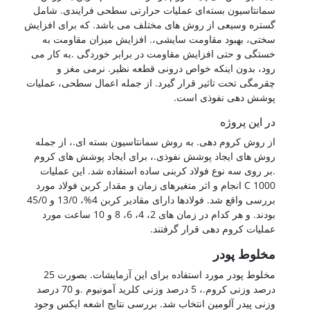
سمانتاسیون بسته‌ای عملیات حرارتی سطحی فرایندی. شامل
گستره وسیعی از روش های مختلف می باشد. که برای افزایش
سختی، بهبود مقاومت سایشی،. افزایش میزان مقاومت به
خستگی و حتی افزایش مقاومت در برابر خوردگی .به کار می
رود، بدون اینکه خواص درونی قطعه نظیر. نرمی مغز و
چقرمگی تحت تاثیر قرار گیرد. از جمله اعمال سطحی، عملیات
پوشش دهی نفوذی است.
در این پروژه
از روش کروم دهی. به روش سمانتاسیون بسته ای.، از جمله
روش های ایجاد پوشش نفوذی.، برای ایجاد پوشش های کروم
.بر روی سه نوع فولاد کربنی ساده استفاده شد. این عملیات
1000 C انجام و اثر متغیرهای زمان و مقدار کربن فولاد مورد
بررسی واقع شد. فولادها دارای مقادیر کربن 4%، 13/0 و 45/0
بودند. و هر کدام در زمان های 2، 4، 6، 8 و 10 ساعت مورد
عملیات کروم دهی قرار گرفتند.
مخلوط پودر
مخلوط پودر مورد استفاده برای این آزمایشات. بصورت 25
درصد وزنی کروم.، 5 درصد وزنی کلرید آمونیوم .و 70 درصد
وزنی پیدر آلومین انتخاب شد. بررسی نتایج اشعه ایکس وجود