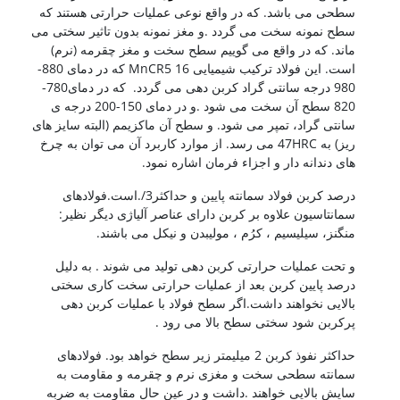
سطحی می باشد. که در واقع نوعی عملیات حرارتی هستند که
سطح نمونه سخت می گردد .و مغز نمونه بدون تاثیر سختی می
ماند. که در واقع می گوییم سطح سخت و مغز چقرمه (نرم)
است. این فولاد ترکیب شیمیایی 16 MnCR5 که در دمای 880-
980 درجه سانتی گراد کربن دهی می گردد. که در دمای780-
820 سطح آن سخت می شود .و در دمای 150-200 درجه ی
سانتی گراد، تمپر می شود. و سطح آن ماکزیمم (البته سایز های
ریز) به 47HRC می رسد. از موارد کاربرد آن می توان به چرخ
های دندانه دار و اجزاء فرمان اشاره نمود.
درصد کربن فولاد سمانته پایین و حداکثر3/.است.فولادهای
سمانتاسیون علاوه بر کربن دارای عناصر آلیاژی دیگر نظیر:
منگنز، سیلیسیم ، کرُم ، مولیبدن و نیکل می باشند.
و تحت عملیات حرارتی کربن دهی تولید می شوند . به دلیل
درصد پایین کربن بعد از عملیات حرارتی سخت کاری سختی
بالایی نخواهند داشت.اگر سطح فولاد با عملیات کربن دهی
پرکربن شود سختی سطح بالا می رود .
حداکثر نفوذ کربن 2 میلیمتر زیر سطح خواهد بود. فولادهای
سمانته سطحی سخت و مغزی نرم و چقرمه و مقاومت به
سایش بالایی خواهند .داشت و در عین حال مقاومت به ضربه