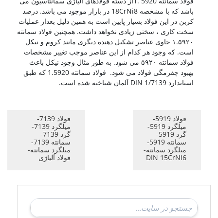
فولاد سمانته 5920 .1از دسته فولادهای آلیاژی سمانتاسیون می
باشد که با مشخصه 18CrNi8 در بازار موجود می باشد. درصد
کربن در این فولاد بسیار پایین است به همین دلیل بعداز عملیات
سخت کاری ، سختی زیادی نخواهد داشت. همچنین فولاد سمانته
۱.۵۹۲۰ حاوی عناصر تشکیل دهنده دیگری مانند کروم و نیکل
است. که وجود هر کدام از این عناصر موجب تغییر مشخصات
فولاد سمانته ۵۹۲۰ می شود. به طور مثال وجود نیکل باعث
بهبود چقرمگی فولاد می شود. فولاد سمانته 1.5920 که طبق
استاندارد 1/7139 DIN آلمان شناخته شده است.
فولاد 5919-
فولاد 7139-
میلگرد 5919-
میلگرد 7139-
گرد 5919-
گرد 7139-
سمانته 5919-
سمانته 7139-
میلگرد سمانته-
میلگرد سمانته-
DIN 15CrNi6
فولاد آلیاژی