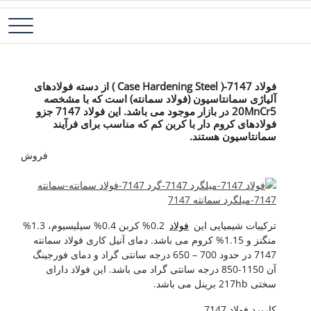
رش
فولاد آلیاژی-میلگرد آلیاژی-تسمه آلیاژی-ورق آلیاژی-لوله آلیاژی-نبشی
فولاد رسول دلاکان
ه
فولادی-ناودانی فولادی-قیمت ورق-قیمت فولاد
حتوا
فولاد 7147
فولاد 7147-( Case Hardening Steel ) از دسته فولادهای
آلیاژی سمانتاسیون (فولاد سمانته) است که با مشخصه
20MnCr5 در بازار موجود می باشد. این فولاد 7147 جزو
فولادهای کروم دار با کربن کم که مناسب برای فرآیند
سمانتاسیون هستند.
فروش فولاد نورد سرد-فر
ترکیبات شیمیایی این
فولاد
0.2% کربن 0.4% سیلیسیوم، 1.3%
منگنز و 1.15% کروم می باشد. دمای آنیل کاری فولاد سمانته
7147 در حدود 700 – 650 درجه سانتی گراد و دمای فورجینگ
آن 1150-850 درجه سانتی گراد می باشد. این فولاد دارای
سختی 217hb برینل می باشد.
کاربرد فولاد 7147