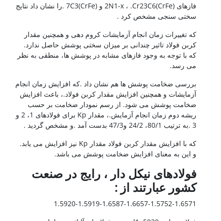
فازهای (CrFe)2N1-x ، .Cr23C6 و (CrFe)7C3 .را نشان داد نتایج
سختی سنجی مشخص کرد .
که تغییرات زمان انجام آزمایشات کروم دهی و همچنین مقدار
کربن فولاد تاثیر چندانی بر میزان سختی پوشش حاصل ندارد.
که با توجه به وجود فازهای مشابه در پوشش ها، منطقی به نظر
می رسد.
بررسی ضخامت پوشش ها هم نشان داد .که افزایش زمان انجام
آزمایشات و همچنین افزایش مقدار کربن فولاد.، باعث افزایش
ضخامت پوشش می شود. از رسم نمودار ضخامت بر حسب
ریشه دوم زمان انجام آزمایش.، مقدار Kp برای فولادهای 1، 2 و
3 .به ترتیب 80/1، 24/2 و47/3 بدست آمد .و مشخص گردید .
که با افزایش مقدار کربن فولاد مقدار Kp نیز افزایش می یابد.
و این به معنای افزایش ضخامت پوشش می باشد.
فولادهای نیکل دار ، رایج در صنعت
کشور عبارتند از :
1.5920-1.5919-1.6587-1.6657-1.5752-1.6571