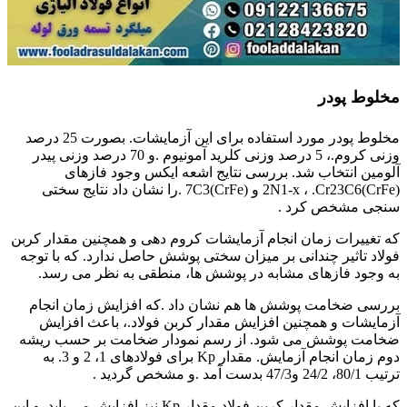
مخلوط پودر
مخلوط پودر مورد استفاده برای این آزمایشات. بصورت 25 درصد
وزنی کروم.، 5 درصد وزنی کلرید آمونیوم .و 70 درصد وزنی پیدر
آلومین انتخاب شد. بررسی نتایج اشعه ایکس وجود فازهای
(CrFe)2N1-x ، .Cr23C6 و (CrFe)7C3 .را نشان داد نتایج سختی
سنجی مشخص کرد .
که تغییرات زمان انجام آزمایشات کروم دهی و همچنین مقدار کربن
فولاد تاثیر چندانی بر میزان سختی پوشش حاصل ندارد. که با توجه
به وجود فازهای مشابه در پوشش ها، منطقی به نظر می رسد.
بررسی ضخامت پوشش ها هم نشان داد .که افزایش زمان انجام
آزمایشات و همچنین افزایش مقدار کربن فولاد.، باعث افزایش
ضخامت پوشش می شود. از رسم نمودار ضخامت بر حسب ریشه
دوم زمان انجام آزمایش. مقدار Kp برای فولادهای 1، 2 و 3. به
ترتیب 80/1، 24/2 و47/3 بدست آمد .و مشخص گردید .
که با افزایش مقدار کربن فولاد مقدار Kp نیز افزایش می یابد. و این