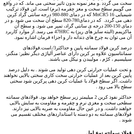
سخت می گردد .و مغز نمونه بدون تاثیر سختی می ماند. که در واقع
می گوییم سطح سخت و مغز چقرمه (نرم) است. این فولاد ترکیب
شیمیایی 16 MnCR5 که در دمای 880-980 درجه سانتی گراد کربن
دهی می گردد. که در دمای780-820 سطح آن سخت می شود .و در
دمای 150-200 درجه ی سانتی گراد، تمپر می شود. و سطح آن
ماکزیمم (البته سایز های ریز) به 47HRC می رسد. از موارد کاربرد
آن می توان به چرخ های دندانه دار و اجزاء فرمان اشاره نمود.
درصد کربن فولاد سمانته پایین و حداکثر3/.است.فولادهای
سمانتاسیون علاوه بر کربن دارای عناصر آلیاژی دیگر نظیر: منگنز،
سیلیسیم ، کرُم ، مولیبدن و نیکل می باشند.
و تحت عملیات حرارتی کربن دهی تولید می شوند . به دلیل درصد
پایین کربن بعد از عملیات حرارتی سخت کاری سختی بالایی نخواهند
داشت. اگر سطح فولاد با عملیات کربن دهی پرکربن شود سختی
سطح بالا می رود .
حداکثر نفوذ کربن 2 میلیمتر زیر سطح خواهد بود. فولادهای سمانته
سطحی سخت و مغزی نرم و چقرمه و مقاومت به سایش بالایی
خواهند داشت. و در عین حال مقاومت به ضربه بالایی نیز دارند.
فولادهای سمانته به دو دسته با استانداردهای مختلف تقسیم می
شوند .
فولاد سمانته نوع اول