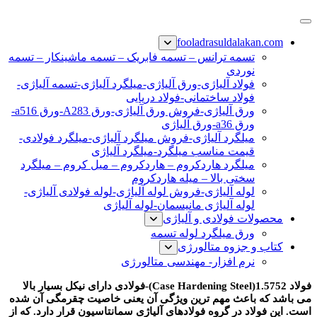
پرش
فولاد رسول دلاکان
فولاد آلیاژی-میلگرد آلیاژی-تسمه آلیاژی-ورق آلیاژی-لوله آلیاژی-
به
fooladrasuldalakan.com
نبشی فولادی-ناودانی فولادی-قیمت ورق-قیمت فولاد
محتوا
تسمه ترانس – تسمه فابریک – تسمه ماشینکار – تسمه
نوردی
فولاد آلیاژی-ورق آلیاژی-میلگرد آلیاژی-تسمه آلیاژی-
فولاد ساختمانی-فولاد دریایی
ورق آلیاژی-فروش ورق آلیاژی-ورق A283-ورق a516-
ورق a36-ورق آلیاژی
میلگرد آلیاژی-فروش میلگرد آلیاژی-میلگرد فولادی-
قیمت مناسب میلگرد-میلگرد آلیاژی
میلگرد هاردکروم – هاردکروم – میل کروم – میلگرد
سختی بالا – میله هاردکروم
لوله آلیاژی-فروش لوله آلیاژی-لوله فولادی آلیاژی-
لوله آلیاژی مانیسمان-لوله آلیاژی
محصولات فولادی و آلیاژی
ورق میلگرد لوله تسمه
کتاب و جزوه متالورژی
نرم افزار- مهندسی متالورژی
فولاد 1.5752(Case Hardening Steel)-فولادی دارای نیکل بسیار بالا
می باشد که باعث مهم ترین ویژگی آن یعنی خاصیت چقرمگی آن شده
است. این فولاد در گروه فولادهای آلیاژی سمانتاسیون قرار دارد. که از