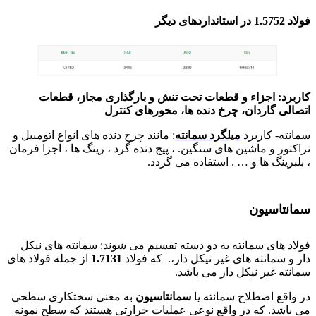
فولاد 1.5752 در استانداردهای دیگر
کاربرد: اجزاء و قطعات تحت تنش و بارگذاری مجاز، قطعات
اتصالی گاردان، چرخ دنده ها، محورهای کنترل
سمانته- کاربرد
میلگرد سمانته
: مانند چرخ دنده های انواع اتومبیل و
تراکتور و ماشین های سنگین. ، پیچ دنده گرد ، رینگ ها ، اجزا فرمان
، بلبرینگ ها و … . استفاده می گردد.
فولاد 5752
سمانتاسیون
فولاد های سمانته به دو دسته تقسیم می شوند: سمانته های نیکل
دار و سمانته های غیر نیکل دار،. که فولاد
1.7131
از جمله فولاد های
سمانته غیر نیکل دار می باشد.
در واقع اصطلاح سمانته یا
سمانتاسیون
به معنی سختکاری سطحی
می باشد. که در واقع نوعی عملیات حرارتی هستند که سطح نمونه