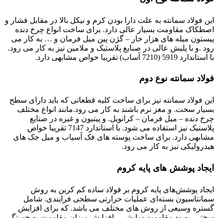
این فولاد سمانته به علت دارا بودن کرم و نیکل بالا در مقابل فشار و
اصطکاک مقاومت بسیار عالی دارد. برای ساخت انواع چرخ دنده
پیستون میله های هزار خار – گژن پین میل فرمان و … به کار می
رود .و با پلیش عالی در صنایع پلاستیک و ملامین نیز به کار می رود.
با استاندارد 5919 (7210 آساب) تقریبا خواص مشابهی دارد.
فولاد سمانته نوع دوم
این فولاد سمانته نیز برای ساخت کلیه قطعاتی که باید دارای سطح
بسیار سخت. و مغز نرم باشند به کار می رود.مانند انواع مختلف
چرخ دنده – میل فرمان – کرانویل. و پیتیون و غیره در صنایع
پلاستیک نیز استفاده می شود. با استاندارد 7147 تقریبا خواص
مشابهی دارد. برای ساخت پوسته های فک آسیاب و میل جک های
هیدرولیکی نیز به کار می رود.
ایجاد پوشش های پایه کروم
ایجاد پوشش‌های پایه کروم بر فولاد ساده کم کربن به روش
سمانتاسیون بسته‌ای عملیات حرارتی سطحی فرایندی. شامل
گستره وسیعی از روش های مختلف می باشد. که برای افزایش
سختی، بهبود مقاومت سایشی،. افزایش میزان مقاومت به خستگی