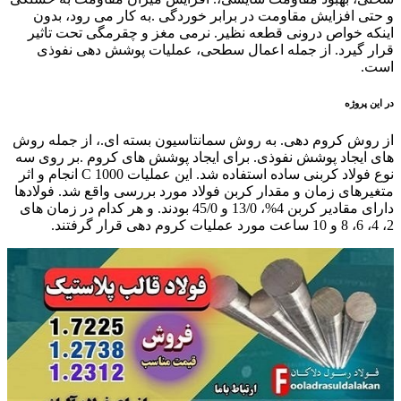
و حتی افزایش مقاومت در برابر خوردگی .به کار می رود، بدون
اینکه خواص درونی قطعه نظیر. نرمی مغز و چقرمگی تحت تاثیر
قرار گیرد. از جمله اعمال سطحی، عملیات پوشش دهی نفوذی
است.
در این پروژه
از روش کروم دهی. به روش سمانتاسیون بسته ای.، از جمله روش
های ایجاد پوشش نفوذی. برای ایجاد پوشش های کروم .بر روی سه
نوع فولاد کربنی ساده استفاده شد. این عملیات 1000 C انجام و اثر
متغیرهای زمان و مقدار کربن فولاد مورد بررسی واقع شد. فولادها
دارای مقادیر کربن 4%، 13/0 و 45/0 بودند. و هر کدام در زمان های
2، 4، 6، 8 و 10 ساعت مورد عملیات کروم دهی قرار گرفتند.