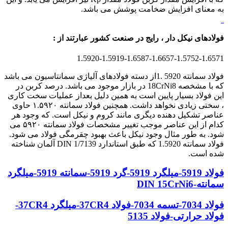
به معنای افزایش ضخامت پوشش می باشد.
فولاد قالب پلاستیک
فولادهای نیکل دار ، رایج در صنعت کشور عبارتند از :
1.5920-1.5919-1.6587-1.6657-1.5752-1.6571
فولاد سمانته 5920 .1از دسته فولادهای آلیاژی سمانتاسیون می باشد
که با مشخصه 18CrNi8 در بازار موجود می باشد. درصد کربن در
این فولاد بسیار پایین است به همین دلیل بعداز عملیات سخت کاری
، سختی زیادی نخواهد داشت. همچنین فولاد سمانته ۱.۵۹۲۰ حاوی
عناصر تشکیل دهنده دیگری مانند کروم و نیکل است. که وجود هر
کدام از این عناصر موجب تغییر مشخصات فولاد سمانته ۵۹۲۰ می
شود. به طور مثال وجود نیکل باعث بهبود چقرمگی فولاد می شود.
فولاد سمانته 1.5920 که طبق استاندارد 1/7139 DIN آلمان شناخته
شده است.
فولاد 5919-میلگرد 5919-گرد 5919-سمانته 5919-میلگرد
سمانته-DIN 15CrNi6
فولاد 7034-تسمه 7034-فولاد 37CR4-میلگرد 37CR4-
فولاد حرارتی-فولاد 5135