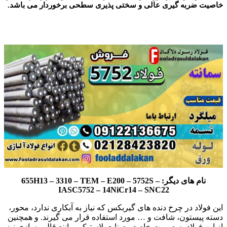
خاصیت ضربه گیری عالی و سختی پذیری سطحی برخوردار می باشد.
فولاد 5752
نام های دیگر: 655H13 – 3310 – TEM – E200 – 5752S –
IASC5752 – 14NiCr14 – SNC22
این فولاد در چرخ دنده های گیربکس که نیاز به آبکاری ندارد، محور،
دسته پیستون، شافت و … مورد استفاده قرار می گیرند. و همچنین
از این فولاد به صورت خام در صنایع پلاستیکی مانند قالب سازی نیز