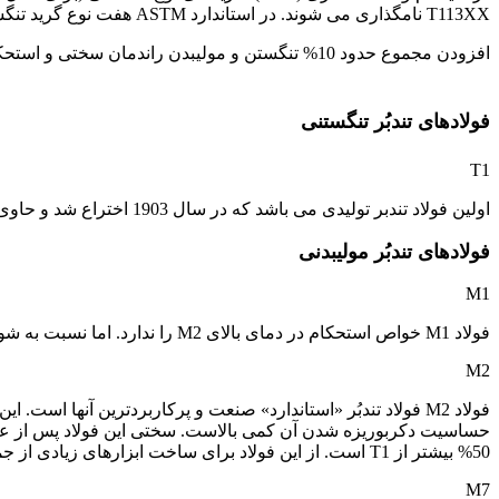
T113XX نامگذاری می شوند. در استاندارد ASTM هفت نوع گرید تنگستنی و 17 نوع گرید مولیبدنی به رسمیت شناخته شده است.
افزودن مجموع حدود 10% تنگستن و مولیبدن راندمان سختی و استحکام فولادهای تندبر را پیشینه کرده و کمک می کند. که این فولادها در دماهای بالا این خواص را حفظ کنند.
فولاد 3265
فولادهای تندبُر تنگستنی
T1
اولین فولاد تندبر تولیدی می باشد که در سال 1903 اختراع شد و حاوی 14% تنگستن بود. این فولاد امروزه با فولاد M2 جایگزین می گردد..
فولادهای تندبُر مولیبدنی
M1
فولاد M1 خواص استحکام در دمای بالای M2 را ندارد. اما نسبت به شوک مقاوم تر بوده و انعطاف پذیرتر است.
M2
فولاد M2 فولاد تندبُر «استاندارد» صنعت و پرکاربردترین آنها
50% بیشتر از T1 است. از این فولاد برای ساخت ابزارهای زیادی از جمله مته، قلاویز، برقو و … استفاده می شود. در استاندارد ISO 4957 فولاد 1.3343 معادل فولاد M2 می باشد.
M7