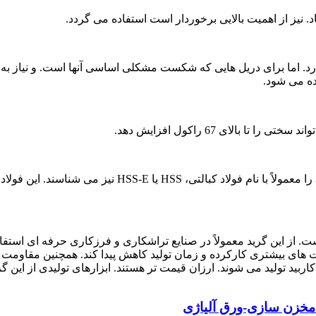
M خواص استحکام در دماهای بالای سایر گریدهای HSS را ندارد. اما برای دریل هایی که شکست مشکلی 
ده می شود.
لای 67 راکول افزایش دهد.
 تندبر سری مولیبدنی بوده که دارای 8 تا 10% کبالت است. از این گرید معمولاً در صنایع تراشکا
د می شوند. ارزان قیمت تر هستند. ابزارهای تولیدی از این گرید معمولاً با نماد o