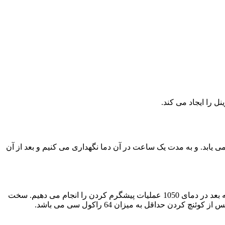
جام می گیرد. برای این منظور قطعه را تا دمای 650 درجه سانتی گراد حرارت می یابد. و به مدت یک ساعت در آن دما نگهداری می کنیم و بعد از آن
ابتدا دمای قطعه را تا 45-600 درجه سانتی گراد بالا می بریم و بعد از آن در دمای 850 درجه سانتی گراد پیشگرم می نماییم. و سپس در مرحله بعد در دمای 1050 عملیات پیشگرم کردن را انجام می دهیم. سخت