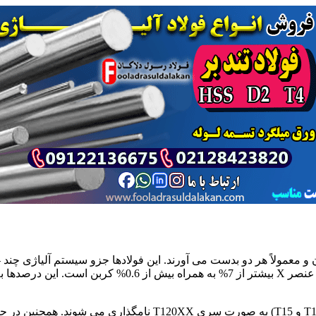
است. معمولاً درصد عنصر X بیشتر از 7% به همر