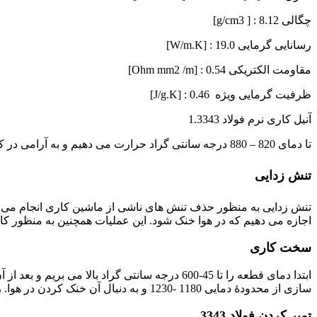
چگالی g/cm3 ] : 8.12]
رسانایی گرمایی W/m.K] : 19.0]
مقاومت الکتریکی Ohm mm2 /m] : 0.54]
ظرفیت گرمایی ویژه J/g.K] : 0.46]
آنیل کاری نرم فولاد 1.3343
تا دمای 820 – 880 درجه سانتی گراد حرارت می دهیم و به آرامی در کوره اجازه خنک شدن می دهیم. این فرآیند سختی به میزان 225 -280 برینل را ایجاد می کند.
تنش زدایی
اجازه می دهیم که در هوا خنک شود. این عملیات همچنین به منظور ک
سخت کاری
سازی از محدودۀ دمایی 1180 -1230 و به دنبال آن خنک کردن در هوا. روغن و یا حمام گرم تا 550 درجه سانتی گراد صورت می گیرد. سختی پس از کوئنچ کردن حداقل به میزان 64 راکول سی می باشد.
تمپر کردن فولاد 3343