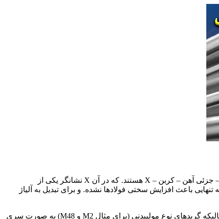
فولادهای تندبر آلیاژهایی هستند که خواص خود را از تنگستن یا مولیبدن و معمولاً هر دو بدست می آورند. این فولادها جزو سیستم آلیاژی چند – جزئی آهن – کربن – X هستند. که در آن X نشانگر یکی از
اه بیش از 0.6% کربن است. این درصدها به تنهایی باعث افزایش سختی فولادها نشده. و برای تبدیل به آلیاژ
در سیستم واحد نامگذاری (UNS)، گریدهای نوع تنگستنی (برای مثال T1 و T15) به صورت سری T120XX نامگذاری می شوند. همچنین در حالیکه گریدهای نوع مولیبدنی (برای مثال M2 و M48) به صورت سری