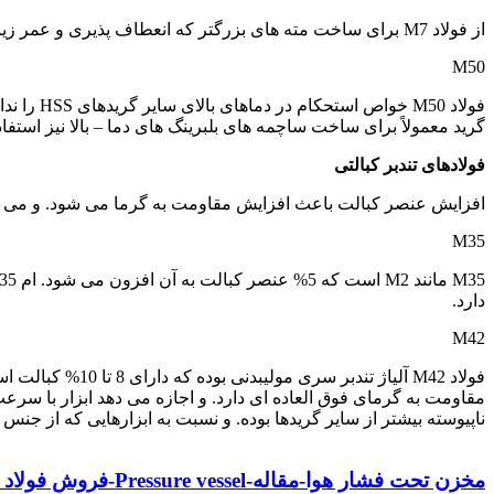
از فولاد M7 برای ساخت مته های بزرگتر که انعطاف پذیری و عمر زیاد. نیز از اهمیت بالایی برخوردار است استفاده می گردد.
M50
فولاد 50
گرید معمولاً برای ساخت ساچمه های بلبرینگ های دما – بالا نیز استفا
فولادهای تندبر کبالتی
افزایش عنصر کبالت باعث افزایش مقاومت به گرما می شود. و می تواند سختی را تا با
M35
دارد.
M42
فولاد M42 آلیاژ
ناپیوسته بیشتر از سایر گریدها بوده. و نسبت به ابزارهایی که از جنس کاربید تولی
فولاد 3265
مخزن تحت فشار هوا-مقاله-Pressure vessel-فروش فولاد مخزن سازی-ورق آلیاژی