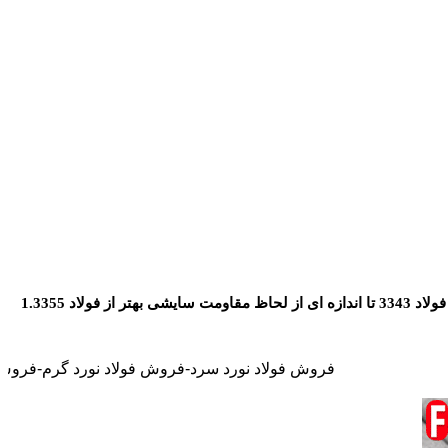
(AISI m2) فولاد ابزار تند بر آلیاژی با تنگستن – مولیبدن می باشد. فولاد 1.3343 نسخه با کربن بیشتر فولاد 3346 (AISI M1) میباشد. فولاد 3343 تا اندازه ای از لحاظ مقاومت سایشی بهتر از فولاد 1.3355
فروش فولاد نورد سرد-فروش فولاد نورد گرم-فروش فولاد نسوز-فروش ف