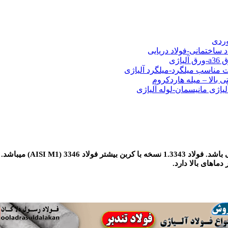
شی فولادی-ناودانی فولادی-قیمت ورق-قیمت فولاد
وردی
د ساختمانی-فولاد دریایی
ت مناسب میلگرد-میلگرد آلیاژی
 بالا – میله هاردکروم
لیاژی مانیسمان-لوله آلیاژی