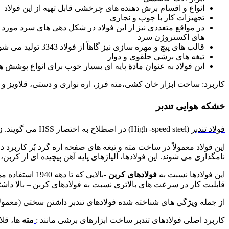
انواع و اقسام برش دهنده های چرخشی قابل تهیه از این فولاد
تجهیزات کار با چوب و نجاری
در مواقع متعددی نیز از این فولاد در شکل دهی های سرد مورد 
های اکستروژن سرد
قالب های پیچ و مهره سازی نیز گاهاً از فولاد 3343 تولید می شوند.
تیغه های برشی حلقوی و دوار
این فولاد به عنوان مادۀ پایه ای بسیار خوب برای انواع پوشش های PVD/CVD به شمار می 
کاربرد: ساخت ابزار خان کشی،مته فرز، اره نواری و دستی، قلاویز و 
خشکه هوایی تندبر
فولاد تندبر
(High -speed steel) در اصطلاح به اختصار HSS می گویند. زیر مجموعه ای از فولادهای ابزاری است که معمولاً جهت ساخت ابزارهای برشی از آن استفاده می شود.
نامگذاری می شوند. این فولادها، آلیاژهای پایه آهن پیچیده ای از کربن
این فولادها نسبت به
فولادهای کربن
قابلیت کار در سرعت های بالاتری نسبت به فولادهای کربن – بالا داشت
از جمله ویژگی های شناخته شده فولادهای تندبر داشتن سختی (معمولاً بالای 60 راکول) و مقاومت به سایش بالا است. که معمولاً به میزان تنگستن و وانادیوم به کار رفته در ساخت 
کاربرد اصلی فولادهای تندبر ساخت ابزارهای برشی مانند :
مته
ها، قلاویز، فرز انگشتی (l