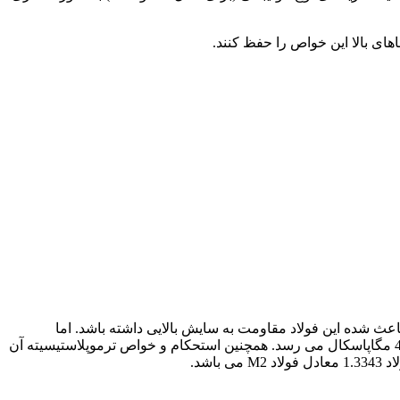
 باعث شده این فولاد مقاومت به سایش بالایی داشته باشد. اما
حساسیت دکربوریزه شدن آن کمی بالاست. سختی این فولاد پس از عملیات حرارتی برابر سختی T1 میشود. اما مقاومت به خمش آن تا 4700 مگاپاسکال می رسد. همچنین استحکام و خواص ترموپلاستیسیته آن