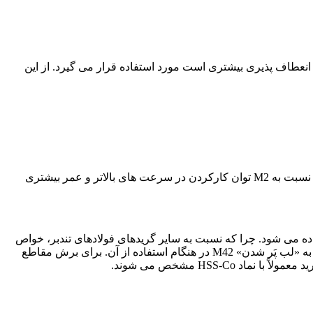
اساسی آنها است. و نیاز به انعطاف پذیری بیشتری است مورد استفاده قرار می گیرد. از این
M35 مانند M2 است که 5% عنصر کبالت به آن افزون می شود. ام 35 را معمولاً با نام فولاد کبالتی، HSS یا HSS-E نیز می شناسند. این فولاد نسبت به M2 توان کارکردن در سرعت های بالاتر و عمر بیشتری
ری و فرزکاری حرفه ای استفاده می شود. چرا که نسبت به سایر گریدهای فولادهای تندبر، خواص
مقاومت به گرمای فوق العاده ای دارد. و اجازه می دهد ابزار با سرعت های بیشتری کارکرده و زمان تولید کاهش پیدا کند. همچنین مقاومت به «لب پَر شدن» M42 در هنگام استفاده از آن. برای برش مقاطع
HSS-C مشخص می شوند.