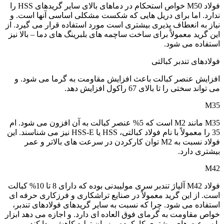
فولاد M50 خواص استحکام در دماهای بالای سایر گریدهای HSS را
ندارد. اما برای دریل هایی که شکست مشکلی اساسی آنها است. و
نیاز به انعطاف پذیری بیشتری است مورد استفاده قرار می گیرد. از
این گرید معمولاً برای ساخت ساچمه های بلبرینگ های دما – بالا نیز
استفاده می شود.
فولادهای تندبر کبالتی
افزایش عنصر کبالت باعث افزایش مقاومت به گرما می شود. و
می تواند سختی را تا بالای 67 راکول افزایش دهد.
M35
M35 مانند M2 است که 5% عنصر کبالت به آن افزون می شود. ام
35 را معمولاً با نام فولاد کبالتی، HSS یا HSS-E نیز می شناسند. این
فولاد نسبت به M2 توان کارکردن در سرعت های بالاتر و عمر
بیشتری دارد.
M42
فولاد M42 آلیاژ تندبر سری مولیبدنی بوده که دارای 8 تا 10% کبالت
است. از این گرید معمولاً در صنایع تراشکاری و فرزکاری حرفه ای
استفاده می شود. چرا که نسبت به سایر گریدهای فولادهای تندبر،
خواص مقاومت به گرمای فوق العاده ای دارد. و اجازه می دهد ابزار
با سرعت های بیشتری کارکرده و زمان تولید کاهش پیدا کند.