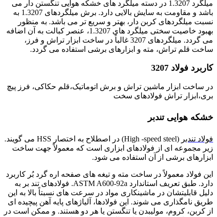
میلگرد 1.3207 در دسته میلگرد های خشکه هوایی تنگستن دار می
باشد و مقاومت به سایش بالایی دارد. برش میلگردهای 1.3207 به
نسبت میلگردهای کربن دار، بهتر و سریع تر می باشد. به منظور
بهبود خاصیت سختی میلگرد های 1.3207، عنصر کبالت به آن اضافه
می گردد. میلگردهای 3207 غالباً در ساخت ابزار تراش و فرز،
ساخت قلم تراش، مته و ابزارهای برشی استفاده می گردد.
کاربرد فولاد 3207
در ساخت ابزار ماشین تراش و برش اتوماتیک،قلم حکاکی، فرز پیچ
بری،ابزار تراش فولادهای سخت
خ
شکه هوایی تندبر
فولاد تندبر
(High -speed steel) در اصطلاح به اختصار HSS می گویند.
زیر مجموعه ای از فولادهای ابزاری است که معمولاً جهت ساخت
ابزارهای برشی از آن استفاده می شود.
این فولاد معمولاً در ساخت مته و تیغه های صفحه اره گرد بُر کاربرد
دارد. طبق تعریف استاندارد ASTM A600-92a. فولادهای تند بر به
دلیل قابلیتشان در ماشینکاری مواد در سرعت های نسبتاً بالا به این
طریق نامگذاری می شوند. این فولادها، آلیاژهای پایه آهن پیچیده ای
از کربن، کروم، مولیبدن یا تنگستن یا هر دو هستند. و ممکن است در