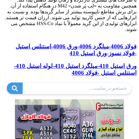
همچنین مقاومت به «لب پَر شدن» M42 در هنگام استفاده از آن.
برای برش مقاطع ناپیوسته بیشتر از سایر گریدها بوده. و نسبت به
ابزارهایی که از جنس کاربید تولید می شوند. ارزان قیمت تر هستند.
ابزارهای تولیدی از این گرید معمولاً با نماد HSS-Co مشخص می
شوند.
فولاد 3265
فولاد 4006-میلگرد 4006-ورق 4006-استنلس استیل
-فولاد نسوز-ورق استیل 410
ورق استیل 410-میلگرد استیل 410-لوله استیل 410-
استنلس استیل -فولاد 4006