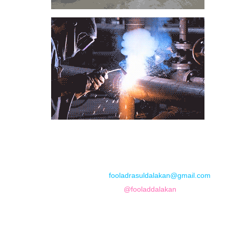
📞
تماس با مجموعه فولاد رسول دلاکان
📱
Phone: 09122136675 – 02128423820
💬
WhatsApp: 09122136675
📧
Email:
fooladrasuldalakan@gmail.com
📷
Instagram:
@fooladdalakan