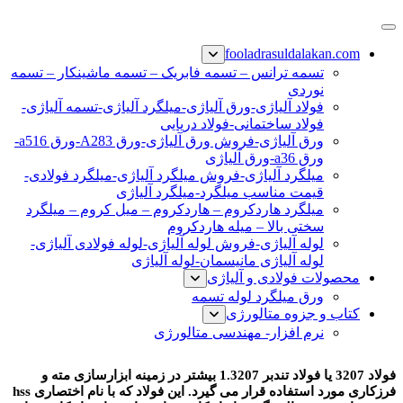
پرش
فولاد رسول دلاکان
فولاد آلیاژی-میلگرد آلیاژی-تسمه آلیاژی-ورق آلیاژی-لوله آلیاژی-
به
fooladrasuldalakan.com
نبشی فولادی-ناودانی فولادی-قیمت ورق-قیمت فولاد
محتوا
تسمه ترانس – تسمه فابریک – تسمه ماشینکار – تسمه
نوردی
فولاد آلیاژی-ورق آلیاژی-میلگرد آلیاژی-تسمه آلیاژی-
فولاد ساختمانی-فولاد دریایی
ورق آلیاژی-فروش ورق آلیاژی-ورق A283-ورق a516-
ورق a36-ورق آلیاژی
میلگرد آلیاژی-فروش میلگرد آلیاژی-میلگرد فولادی-
قیمت مناسب میلگرد-میلگرد آلیاژی
میلگرد هاردکروم – هاردکروم – میل کروم – میلگرد
سختی بالا – میله هاردکروم
لوله آلیاژی-فروش لوله آلیاژی-لوله فولادی آلیاژی-
لوله آلیاژی مانیسمان-لوله آلیاژی
محصولات فولادی و آلیاژی
ورق میلگرد لوله تسمه
کتاب و جزوه متالورژی
نرم افزار- مهندسی متالورژی
فولاد 3207
فولاد 3207 یا فولاد تندبر 1.3207 بیشتر در زمینه ابزارسازی مته و
فرزکاری مورد استفاده قرار می گیرد. این فولاد که با نام اختصاری hss