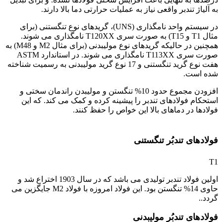
به آلیاژ تندبر واقعی نیاز به عملیات حرارتی دما بالا دارند.
در سیستم واحد نامگذاری (UNS)، گریدهای نوع تنگستنی (برای
مثال T1 و T15) به صورت سری T120XX نامگذاری می شوند.
همچنین در حالیکه گریدهای نوع مولیبدنی (برای مثال M2 و M48) به
صورت سری T113XX نامگذاری می شوند. در استاندارد ASTM
هفت نوع گرید تنگستنی و 17 نوع گرید مولیبدنی به رسمیت شناخته
شده است.
افزودن مجموع حدود 10% تنگستن و مولیبدن راندمان سختی و
استحکام فولادهای تندبر را پیشینه کرده و کمک می کند. که این
فولادها در دماهای بالا این خواص را حفظ کنند.
فولاد 3265
فولادهای تندبُر تنگستنی
T1
اولین فولاد تندبر تولیدی می باشد که در سال 1903 اختراع شد و
حاوی 14% تنگستن بود. این فولاد امروزه با فولاد M2 جایگزین می
گردد..
فولادهای تندبُر مولیبدنی