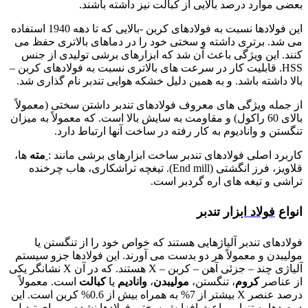
بعضی موارد درصد بالایی از کبالت نیز داشته باشند.
این فولادها نسبت به فولادهای کربن -بالایی که تا دهه 1940 استفاده
می شد. برتری داشته و سختی خود را در دماهای بالاتری حفظ می
کنند. این ویژگی باعث آن شد که ابزارهای برشی تولیدی از جنس
HSS. قابلیت کار در سرعت های بالاتری نسبت به فولادهای کربن –
بالا داشته باشد. و به همین دلیل خشکه هوایی تندبر نام گذاری شد.
از جمله ویژگی های معروف فولادهای تندبر داشتن سختی (معمولاً
بالای 60 راکول) و مقاومت به سایش بالا است. که معمولاً به میزان
تنگستن و وانادیوم به کار رفته در ساخت آنها ارتباط دارد.
کاربرد اصلی فولادهای تندبر ساخت ابزارهای برشی مانند :
مته
ها،
قلاویز، فرز انگشتی (End mill). تیغچه تراشکاری، هاب چرخنده
تراشی و تیغه های اره گردبر است.
انواع
فولاد ابزار
تندبر
فولادهای تندبر آلیاژهایی هستند که خواص خود را از تنگستن یا
مولیبدن و معمولاً هر دو بدست می آورند. این فولادها جزو سیستم
آلیاژی چند – جزئی آهن – کربن – X هستند. که در آن X نشانگر یکی
از عناصر
کروم
، تنگستن،
مولیبدن
،
وانادیم
یا
کبالت
است. معمولاً
درصد عنصر X بیشتر از 7% به همراه بیش از 0.6% کربن است. این
درصدها به تنهایی باعث افزایش سختی فولادها نشده. و برای تبدیل