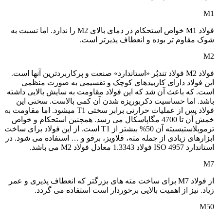
M1
فولاد M1 خواص استحکام در دمای بالای M2 را ندارد. اما نسبت به
شوک مقاوم تر بوده و انعطاف پذیرتر است.
M2
فولاد M2 فولاد تندبُر «استاندارد» صنعت و پرکاربردترین آنها است.
این فولاد دارای کاربیدهای کوچک و تقسیمی به صورت منظمی
است. که باعث آن شد که این فولاد مقاومت به سایش بالایی داشته
باشد. اما حساسیت دکربوریزه شدن آن کمی بالاست. سختی این
فولاد پس از عملیات حرارتی برابر سختی T1 میشود. اما مقاومت به
خمش آن تا 4700 مگاپاسکال می رسد. همچنین استحکام و خواص
ترموپلاستیسیته آن 50% بیشتر از T1 است. از این فولاد برای ساخت
ابزارهای زیادی از جمله مته، قلاویز، برقو و … استفاده می شود. در
استاندارد ISO 4957 فولاد 1.3343 معادل فولاد M2 می باشد.
M7
از فولاد M7 برای ساخت مته های بزرگتر که انعطاف پذیری و عمر
زیاد. نیز از اهمیت بالایی برخوردار است استفاده می گردد.
M50