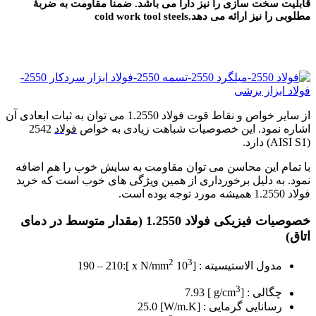
قابلیت سخت سازی را نیز دارا می باشد. ضمناً مقاومت به ضربۀ
مطلوبی را نیز ارائه می دهد.cold work tool steels
فرو
از سایر خواص و نقاط قوت فولاد 1.2550 می توان به ثبات ابعادی آن
اشاره نمود. این خصوصیات شباهت زیادی به خواص
فولاد
2542
(AISI S1) دارد.
با تمام این محاسن می توان مقاومت به سایش خوب را هم اضافه
نمود. به دلیل برخورداری از همین ویژگی های خوب است که خرید
فولاد 1.2550 همیشه مورد توجه بوده است.
خصوصیات فیزیکی فولاد 1.2550 (مقدار متوسط در دمای
اتاق)
2
3
مدول الاستیسیته : [10
x N/mm
]:190 – 210
3
چگالی : [g/cm
] 7.93
رسانایی گرمایی : [W/m.K] 25.0