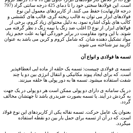
است. این فولادها سختی خود را تا دمای 425 درجه سانتی گراد (797
درجه فارنهایت) حفظ می کنند. از کاربردهای معمول این نوع
فولادهای ابزار می توان به قالب ریخته گری. قالب های کششی و
کالب های بلوک اشاره نمود. به دلیل محتوای زیاد کروم، برخی از
فولاهای ابزار. از نوع D اغلب ضد زنگ یا نیمه زنگ د نظر گرفته می
شوند. با این وجود مقاومت در برابر خوردگی آنها به علت حجم زیاد
مواد تشکیل دهنده شان. که شامل کروم و کربن می باشد به عنوان
کاربید نیز شناخته می شوند.
تسمه ها فولادی و انواع آن
تسمه ی فولادی چییست: تسمه یک حلقه از ماده ایی انعطافپذیر
است. که برای ایجاد پیوند مکانیکی و انتقال انرژی بین دو یا چند
شفت استفاده میشود. تسمه ها به دور پولی ها حلقه میزنند.
در یک سامانه ی دارای دو پولی ممکن است هر دو پولی در یک جهت
به گردش در آیند. یا تسمه بصورت ضربدری باشد تا جهتشان مخالف
گردد.
بعنوان یک عامل حرکت. تسمه نقاله یکی از کاربردهای این نوع فولاد
است. که در آن از تسمه برای حمل بار بین دو نقطه استفاده
میگردد.