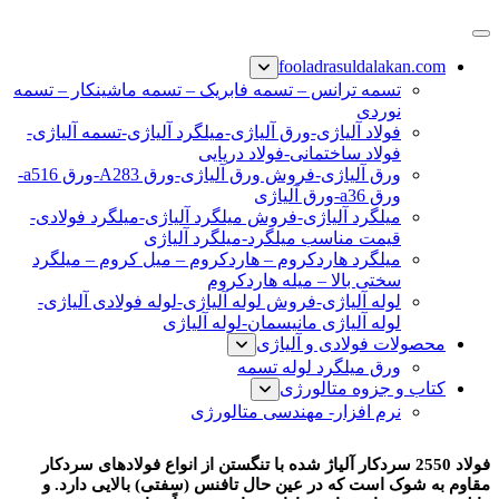
پرش
فولاد رسول دلاکان
فولاد آلیاژی-میلگرد آلیاژی-تسمه آلیاژی-ورق آلیاژی-لوله آلیاژی-
به
fooladrasuldalakan.com
نبشی فولادی-ناودانی فولادی-قیمت ورق-قیمت فولاد
محتوا
تسمه ترانس – تسمه فابریک – تسمه ماشینکار – تسمه
نوردی
فولاد آلیاژی-ورق آلیاژی-میلگرد آلیاژی-تسمه آلیاژی-
فولاد ساختمانی-فولاد دریایی
ورق آلیاژی-فروش ورق آلیاژی-ورق A283-ورق a516-
ورق a36-ورق آلیاژی
میلگرد آلیاژی-فروش میلگرد آلیاژی-میلگرد فولادی-
قیمت مناسب میلگرد-میلگرد آلیاژی
میلگرد هاردکروم – هاردکروم – میل کروم – میلگرد
سختی بالا – میله هاردکروم
لوله آلیاژی-فروش لوله آلیاژی-لوله فولادی آلیاژی-
لوله آلیاژی مانیسمان-لوله آلیاژی
محصولات فولادی و آلیاژی
ورق میلگرد لوله تسمه
کتاب و جزوه متالورژی
نرم افزار- مهندسی متالورژی
فولاد 2550
فولاد 2550 سردکار آلیاژ شده با تنگستن از انواع فولادهای سردکار
مقاوم به شوک است که در عین حال تافنس (سفتی) بالایی دارد. و