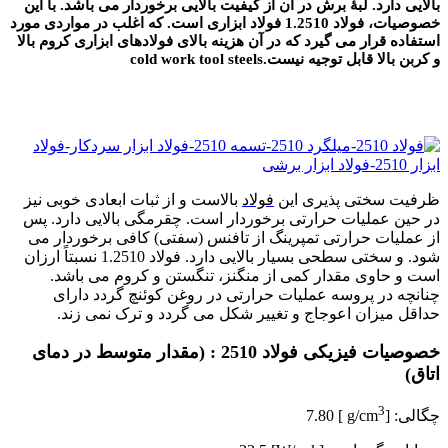
بالایی دارد. لبۀ برش در آن از کیفیت بالایی برخوردار می باشد. با این
خصوصیات، فولاد 1.2510 فولاد ابزاری است. که اغلب در مواردی مورد
استفاده قرار می گیرد که در آن هزینه بالای فولادهای ابزاری کروم بالا
و کربن بالا قابل توجیه نیست.cold work tool steels
فروش 
ظرفیت سختی پذیری این
فولاد
بالاست و از ثبات ابعادی خوبی نیز
در حین عملیات حرارتی برخوردار است. چقرمگی بالایی دارد. پس
از عملیات حرارتی تمپرینگ از تافنس (سفتی) کافی برخوردار می
شود. و سختی سطحی بسیار بالایی دارد. فولاد 1.2510 نسبتاً ارزان
است و حاوی مقدار کمی از منگنز، تنگستن و کروم می باشد.
چنانچه در پروسه عملیات حرارتی در روغن کوئنچ گردد دارای
حداقل میزان اعوجاج و تغییر شکل می گردد و ترک نمی زند.
خصوصیات فیزیکی فولاد 2510 : (مقدار متوسط در دمای
اتاق)
3
چگالی: [g/cm
] 7.80