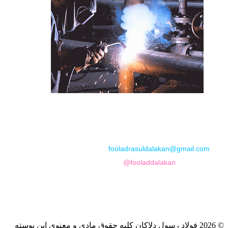
📞
تماس با مجموعه فولاد رسول دلاکان
📱
Phone: 09122136675 – 02128423820
💬
WhatsApp: 09122136675
📧
Email:
fooladrasuldalakan@gmail.com
📷
Instagram:
@fooladdalakan
© 2026 فولاد رسول دلاکان کلیه حقوق مادی و معنوی این پوسته