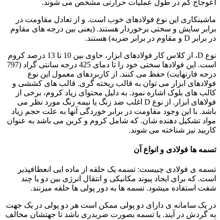
اعوجاج کم در طول عملیات حرارتی مشخص می شوند.
ماشینکاری این نوع فولادهای خوب است. و از تعادل مقاومت در
برابر سایش و سختی برخوردار هستند. (یعنی بین درجه های مقاوم
در برابر D و مقاوم در برابر ضربه) هستند.
نوع D، از کلاس کار فولادهای ابزار، حاوی بین 10 تا 13 درصد کروم
است. این فولادها سختی خود را تا دمای 425 درجه سانتی گراد (797
درجه فارنهایت) حفظ می کنند. از کاربردهای معمول این نوع
فولادهای ابزار می توان به قالب ریخته گری. قالب های کششی و
کالب های بلوک اشاره نمود. به دلیل محتوای زیاد کروم، برخی از
فولاهای ابزار. از نوع D اغلب ضد زنگ یا نیمه زنگ مورد نظر می
باشد. با این وجود مقاومت در برابر خوردگی آنها به علت حجم زیاد
مواد تشکیل دهنده شان. که شامل کروم و کربن می باشد به عنوان
کاربید نیز شناخته می شوند.
تسمه ها فولادی و انواع آن
تسمه ی فولادی چییست: تسمه یک حلقه از ماده ایی انعطافپذیر
است. که برای ایجاد پیوند مکانیکی و انتقال انرژی بین دو یا چند
شفت استفاده میشود. تسمه ها به دور پولی ها حلقه میزنند.
در یک سامانه ی دارای دو پولی ممکن است هر دو پولی در یک جهت
به گردش در آیند. یا تسمه بصورت ضربدری باشد تا جهتشان مخالف