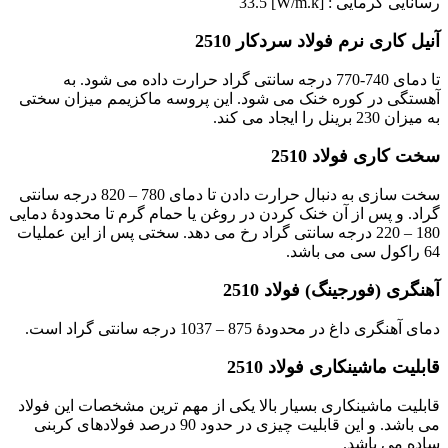
رسانایی گرمایی : [W/m.k] 33.5
آنیل کاری نرم فولاد سردکار 2510
تا دمای 740-770 درجه سانتی گراد حرارت داده می شود. به
آهستگی در کوره خنک می شود. این پروسه ماکزیمم میزان سختی
به میزان 230 برینل را ایجاد می کند.
سخت کاری فولاد 2510
سخت سازی به دنبال حرارت دادن تا دمای 780 – 820 درجه سانتی
گراد. و پس از آن خنک کردن در روغن یا حمام گرم تا محدودۀ دمایی
180 – 220 درجه سانتی گراد رخ می دهد. سختی پس از این عملیات
64 راکول سی می باشد.
آهنگری (فورجینگ) فولاد 2510
دمای آهنگری داغ در محدودۀ 875 – 1037 درجه سانتی گراد است.
قابلیت ماشینکاری فولاد 2510
قابلیت ماشینکاری بسیار بالا یکی از مهم ترین مشخصات این فولاد
می باشد. و این قابلیت چیزی در حدود 90 درصد فولادهای کربنی
ساده می باشد.