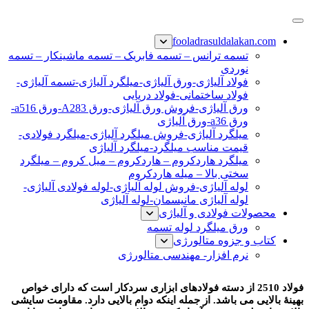
پرش
فولاد رسول دلاکان
فولاد آلیاژی-میلگرد آلیاژی-تسمه آلیاژی-ورق آلیاژی-لوله آلیاژی-
به
fooladrasuldalakan.com
نبشی فولادی-ناودانی فولادی-قیمت ورق-قیمت فولاد
محتوا
تسمه ترانس – تسمه فابریک – تسمه ماشینکار – تسمه
نوردی
فولاد آلیاژی-ورق آلیاژی-میلگرد آلیاژی-تسمه آلیاژی-
فولاد ساختمانی-فولاد دریایی
ورق آلیاژی-فروش ورق آلیاژی-ورق A283-ورق a516-
ورق a36-ورق آلیاژی
میلگرد آلیاژی-فروش میلگرد آلیاژی-میلگرد فولادی-
قیمت مناسب میلگرد-میلگرد آلیاژی
میلگرد هاردکروم – هاردکروم – میل کروم – میلگرد
سختی بالا – میله هاردکروم
لوله آلیاژی-فروش لوله آلیاژی-لوله فولادی آلیاژی-
لوله آلیاژی مانیسمان-لوله آلیاژی
محصولات فولادی و آلیاژی
ورق میلگرد لوله تسمه
کتاب و جزوه متالورژی
نرم افزار- مهندسی متالورژی
فولاد 2510
فولاد 2510 از دسته فولادهای ابزاری سردکار است که دارای خواص
بهینۀ بالایی می باشد. از جمله اینکه دوام بالایی دارد. مقاومت سایشی