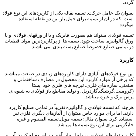
گردد.
بعنوان یک عامل حرکت. تسمه نقاله یکی از کاربردهای این نوع فولاد
است. که در آن از تسمه برای حمل بار بین دو نقطه استفاده
میگردد.
تسمه فولادی میتواند هم بصورت فابریک و یا از ورقهای فولادی و یا
ورق گالوانیزه. ساخت شود. تسمه ها از پرکاربردترین مواد. قطعات
در تمامی صنایع خصوصاً صنایع بسته بندی. می باشند.
کاربرد
این نوع فولادهای آلیاژی دارای کاربردهای زیادی در صنعت میباشند.
که برخی از موارد کاربرد این محصول در مصارف ساختمانی و
صنعتی. سازه های فلزی. تیرچه های فلزی خود ایستا
(کرومیت,گریتینگ,گاردریل .و تولید مقاطع باز فولادی به شیوه ی
پرس برک و غیره میباشد.
هرچند که تسمه فولادی و گالوانیزه تقریباً در تمامی صنایع کاربرد
دارند. اما برای موارد خاص میتوان از آلیاژهای دیگری فلزی نیز
استفاده کرد. بعنوان مثال: تسمه مونل,تسمه آلمینیوم و غیره
جایگزینی برای این نوع تسمه ها میباشد.
کاربرد نوارهای فولادی در داخل جان آهن و برای وصله کردن آن. و