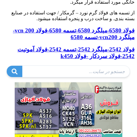
خانگی مورد استفاده قرار میگرد.
از تسمه های فولاد گرم نورد – گرمکار / جهت استفاده در صنایع
بسته بندی. و ساخت درب و پنجره استفاده میشود.
فولاد 6580-میلگرد 6580-تسمه 6580-فولاد vcn 200-
میلگرد vcn200-تسمه 6580
فولاد 2542-میلگرد 2542-تسمه 2542-فولاد آموتیت
2542-فولاد سردکار -فولاد k450