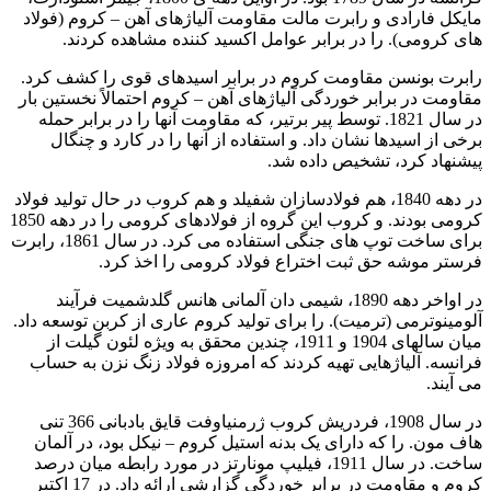
مایکل فارادی و رابرت مالت مقاومت آلیاژهای آهن – کروم (فولاد
های کرومی). را در برابر عوامل اکسید کننده مشاهده کردند.
رابرت بونسن مقاومت کروم در برابر اسیدهای قوی را کشف کرد.
مقاومت در برابر خوردگی آلیاژهای آهن – کروم احتمالاً نخستین بار
در سال 1821. توسط پیر برتیر، که مقاومت آنها را در برابر حمله
برخی از اسیدها نشان داد. و استفاده از آنها را در کارد و چنگال
پیشنهاد کرد، تشخیص داده شد.
در دهه 1840، هم فولادسازان شفیلد و هم کروب در حال تولید فولاد
کرومی بودند. و کروب این گروه از فولادهای کرومی را در دهه 1850
برای ساخت توپ های جنگی استفاده می کرد. در سال 1861، رابرت
فرستر موشه حق ثبت اختراع فولاد کرومی را اخذ کرد.
در اواخر دهه 1890، شیمی دان آلمانی هانس گلدشمیت فرآیند
آلومینوترمی (ترمیت). را برای تولید کروم عاری از کربن توسعه داد.
میان سالهای 1904 و 1911، چندین محقق به ویژه لئون گیلت از
فرانسه. آلیاژهایی تهیه کردند که امروزه فولاد زنگ نزن به حساب
می آیند.
در سال 1908، فردریش کروب ژرمنیاوفت قایق بادبانی 366 تنی
هاف مون. را که دارای یک بدنه استیل کروم – نیکل بود، در آلمان
ساخت. در سال 1911، فیلیپ مونارتز در مورد رابطه میان درصد
کروم و مقاومت در برابر خوردگی گزارشی ارائه داد. در 17 اکتبر