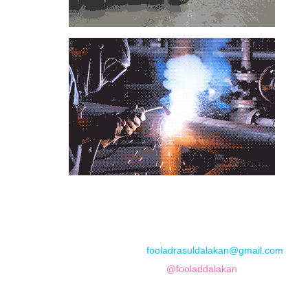
📞
تماس با مجموعه فولاد رسول دلاکان
📱
Phone: 09122136675 – 02128423820
💬
WhatsApp: 09122136675
📧
Email:
fooladrasuldalakan@gmail.com
📷
Instagram:
@fooladdalakan