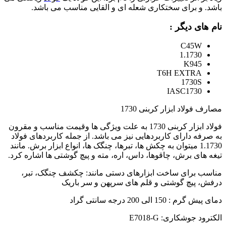
باشد. و برای سختکاری شعله ای و القایی مناسب می باشد.
نام های دیگر :
C45W
1.1730
K945
T6H EXTRA
1730S
IASC1730
مصارف فولاد ابزار کربنی 1730
فولاد ابزار کربنی 1730 به علت ویژگی ها وقیمت مناسب و مقرون
به صرفه دارای کاربردهایی نیز می باشد. از جمله کاربردهای فولاد
1.1730 میتوان به چکش ها، تبرها، چنگک ها، انواع ابزار برش. مانند
تیغه های برش، چاقوها، داس، اره، مته و پیچ گوشتی ها اشاره کرد.
مناسب برای ساخت ابزارهای دستی مانند: چکشف چنگک، تبر،
درفش، پیچ گوشتی و قلم های سرپهن و سر باریک
دمای پیش گرم : 150 الی 200 درجه سانتی گراد
الکترود جوشکاری: E7018-G