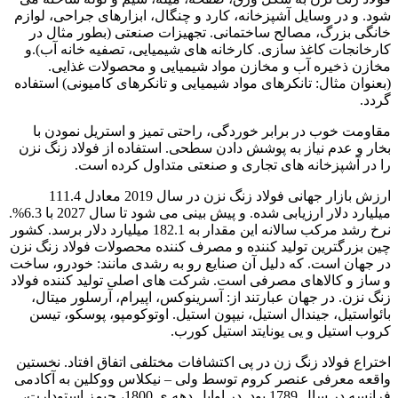
شود. و در وسایل آشپزخانه، کارد و چنگال، ابزارهای جراحی، لوازم
خانگی بزرگ، مصالح ساختمانی. تجهیزات صنعتی (بطور مثال در
کارخانجات کاغذ سازی. کارخانه های شیمیایی، تصفیه خانه آب).و
مخازن ذخیره آب و مخازن مواد شیمیایی و محصولات غذایی.
(بعنوان مثال: تانکرهای مواد شیمیایی و تانکرهای کامیونی) استفاده
گردد.
مقاومت خوب در برابر خوردگی، راحتی تمیز و استریل نمودن با
بخار و عدم نیاز به پوشش دادن سطحی. استفاده از فولاد زنگ نزن
را در آشپزخانه های تجاری و صنعتی متداول کرده است.
ارزش بازار جهانی فولاد زنگ نزن در سال 2019 معادل 111.4
میلیارد دلار ارزیابی شده. و پیش بینی می شود تا سال 2027 با 6.3%.
نرخ رشد مرکب سالانه این مقدار به 182.1 میلیارد دلار برسد. کشور
چین بزرگترین تولید کننده و مصرف کننده محصولات فولاد زنگ نزن
در جهان است. که دلیل آن صنایع رو به رشدی مانند: خودرو، ساخت
و ساز و کالاهای مصرفی است. شرکت های اصلی تولید کننده فولاد
زنگ نزن. در جهان عبارتند از: آسرینوکس، اپیرام، آرسلور میتال،
بائواستیل، جیندال استیل، نیپون استیل. اوتوکومپو، پوسکو، تیسن
کروب استیل و یی یونایتد استیل کورب.
اختراع فولاد زنگ زن در پی اکتشافات مختلفی اتفاق افتاد. نخستین
واقعه معرفی عنصر کروم توسط ولی – نیکلاس ووکلین به آکادمی
فرانسه در سال 1789 بود. در اوایل دهه ی 1800، جیمز استودارت،