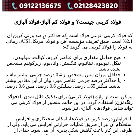
فولاد کربنی چیست؟ و
فولاد کم آلیاژ-فولاد آلیاژی
که فولاد کربنی، نوعی فولاد است که حداکثر درصد وزنی کربن ان
2.1% است. طبق تعریف مؤسسه آهن و فولاد آمریکا، AISI، زمانی
به فولاد را فولاد کربنی می گویند که:
هیچ حداقل مقداری برای عناصر کروم، کبالت، مولیبدن،
نیکل
، نیوبیوم، تیتانیوم، تنگستن، وانادیوم، زیرکونیم مشخص
نشده باشد.
حداقل میزان مس مشخص از 0.4 درصد جرمی بیشتر نباشد.
یا حداکثر درصد جرمی عناصر مورد بیان از این مقادیر بیشتر
نباشد. منگنز 1.65 درصد، سیلیکن 0.6 درصد، مس 0.6 درصد.
ممکن است از واژه (فولاد کربنی) برای تفکیک قائل شدن با (
فولاد
زنگ نزن
) استفاده گردد. در این حالت منظور از فولاد کربنی می
تواند شامل فولادهای آلیاژی نیز شود.
با افزایش درصد کربن در فولادها، امکان سختکاری و افزایش
استحکام آن نیز از طریق عملیات حرارتی افزایش می یابد. ولی از
طرفی این کار باعث کاهش شکل پذیری آن می شود. جدای از