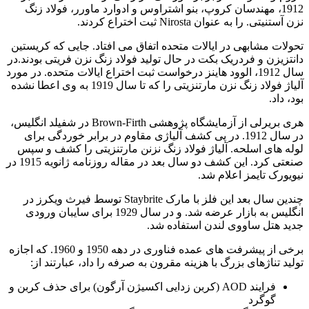
1912، مهندسان کروپ، بنو اشتراوس و ادوارد ماورر، فولاد زنگ
نزن آستنیتی. را به عنوان Nirosta ثبت اختراع کردند.
تحولات مشابهی در ایالات متحده اتفاق می افتاد. جایی که کریستین
دانتزیزن و فردریک بکت در حال تولید فولاد زنگ نزن فریتی بودند.در
سال 1912، الوود هاینز درخواست ثبت اختراع ایالات متحده. در مورد
آلیاژ فولاد زنگ نزن مارتنزیتی را که تا سال 1919 به وی اعطا نشده
بود، داد.
هری بریرلی از آزمایشگاه پژوهشی Brown-Firth در شفیلد انگلیس،
در سال 1912. در پی کشف آلیاژی مقاوم در برابر خوردگی برای
لوله های اسلحه. آلیاژ فولاد زنگ نزنن مارتنزیتی را کشف و سپس
صنعتی کرد. این کشف دو سال بعد در مقاله روزنامه ژانویه 1915 در
نیویورک تایمز اعلام شد.
چندین سال بعد این فلز با مارک Staybrite توسط فیرث ویکرز در
انگلیس به بازار عرضه شد. و در سال 1929 برای سایبان ورودی
جدید هتل ساووی لندن استفاده شد.
برخی از پیشرفت های عمده فناوری در دهه 1950 و 1960. که اجازه
تولید تناژهای بزرگ با هزینه مقرون به صرفه را داد، عبارتند از:
فرایند AOD (کربن زدایی اکسیژن آرگون) برای حذف کربن و
گوگرد