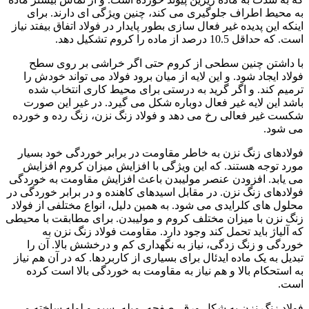
به محیط اطراف جلوگیری می کند، چنین ویژگی ای دارند. برای
اینکه این پدیده غیر فعال سازی بطور پایدار در فولاد اتفاق بیفتد نیاز
است. که حداقل 10.5 درصد از ماده را کروم تشکیل دهد.
با داشتن چنین سطحی از کروم حتی اگر خراشی بر روی سطح
فولاد ایجاد شود. و این لایه از میان برود فولاد می تواند خودش را
ترمیم کند. و اگر گرید به درستی برای محیط کاری انتخاب شده
باشد این لایه غیر فعال دوباره شکل می گیرد. در غیر این صورت
شکست غیر فعالی رخ می دهد و فولاد زنگ نزن، زنگ رده و خورده
می شود.
فولادهای زنگ نزن به خاطر مقاومت در برابر خوردگی خود بسیار
مورد توجه هستند. که این ویژگی با افزایش میزان کروم افزایش
می یابد. افزودن عنصر مولیبدن باعث افزایش مقاومت به خوردگی
فولادهای زنگ نزن. در مقابل اسیدهای کاهنده و در برابر خوردگی در
محلول های کلرایدی می شود. به همین دلیل، انواع مختلفی از فولاد
زنگ نزن با میزان مختلف کروم و مولیبدن. برای مطابقت با محیطی
که آلیاژ باید تحمل کند وجود دارد. مقاومت فولاد زنگ نزن به
خوردگی و زنگ زدگی، نیاز به نگهداری کم و درخشش بالا. آن را
تبدیل به یک ماده ایدئال برای بسیاری از کاربردها. که در آن هم نیاز
به استحکام بالا و هم نیاز به مقاومت به خوردگی بالا است کرده
است.
فولاد زنگ نزن به شکل ورق، صفحه، میله، سیم و لوله ساخته می