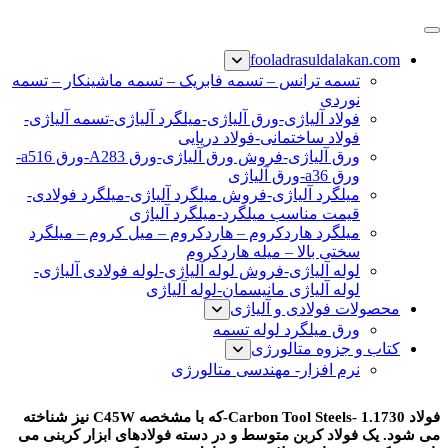
پرش
فولاد رسول دلاکان
فولاد آلیاژی-میلگرد آلیاژی-تسمه آلیاژی-ورق آلیاژی-لوله آلیاژی-
به
fooladrasuldalakan.com
نبشی فولادی-ناودانی فولادی-قیمت ورق-قیمت فولاد
محتوا
تسمه ترانس – تسمه فابریک – تسمه ماشینکار – تسمه
نوردی
فولاد آلیاژی-ورق آلیاژی-میلگرد آلیاژی-تسمه آلیاژی-
فولاد ساختمانی-فولاد دریایی
ورق آلیاژی-فروش ورق آلیاژی-ورق A283-ورق a516-
ورق a36-ورق آلیاژی
میلگرد آلیاژی-فروش میلگرد آلیاژی-میلگرد فولادی-
قیمت مناسب میلگرد-میلگرد آلیاژی
میلگرد هاردکروم – هاردکروم – میل کروم – میلگرد
سختی بالا – میله هاردکروم
لوله آلیاژی-فروش لوله آلیاژی-لوله فولادی آلیاژی-
لوله آلیاژی مانیسمان-لوله آلیاژی
محصولات فولادی و آلیاژی
ورق میلگرد لوله تسمه
کتاب و جزوه متالورژی
نرم افزار- مهندسی متالورژی
فولاد 1730
فولاد 1.1730 -Carbon Tool Steels-که با مشخصه C45W نیز شناخته
می شود. یک فولاد کربن متوسط و در دسته فولادهای ابزار کربنی می