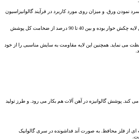
 نمودن ورق. و میزان روی مورد کاربرد در فرآیند گالوانیزاسیون
با دور شدن از سطح فلز، درصد آهن موجود در لایه های مختلف کمتر می شود. لایۀ خارجی فولاد گالوانیزه از بلورهای روی متشکل است. این لایه چکش خوار بوده و بین 40 تا 90 درصد از ضخامت کل پوشش
فظت می نماید. همچنین این لایه مقاومت به سایش مناسبی را از خود
.
 کند. پوشش گالوانیزه در آهن آلات هم بکار می رود. و طرز تولید
توسط لایه ای از فلز محافظ. به صورت آند فداشونده در سری گالوانیک
ت.