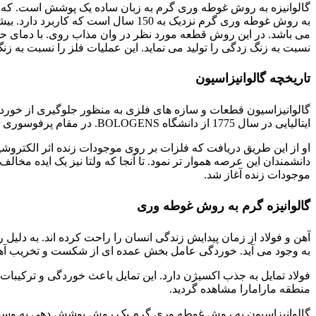
گالوانیزه به روش غوطه وری گرم به زبان ساده یک پوشش است. که در
به روش غوطه وری گرم نزدیک به 150
نسبت به زنگ زدگی را تولید می نماید. این عملیات فلز را نسبت به زن
تاریخچه گالوانیزاسیون
ایتالیایی در سال 1775 از دانشگاه BOLOGENS. در مقام پرفوسوری این دانشگاه در رشته کالبدشناسی به صورت اتفاقی دریافت. که پای قورباغه مرده زمانی که یک تکه فلز آن را لمس می کند حرکت می کند.
دانشمندان این عرصه هموار تر نمود. تا آنجا که ولتا نیز یک ایده مخ
موجودات زنده آغاز شد.
گالوانیزه گرم به روش غوطه وری
آهن و فولاد از زمان پیدایش زندگی انسان را راحت کرده اند. به دلیل ر
به وجود می آید. خوردگی عامل بخش عمده ای از شکست و تخریب آهن و
فولاد تمایل به جذب اکسیژن دارد. این تمایل باعث خوردگی و ترکیبات ش
منطقه مارامارا مشاهده گردید.
گالوانیزاسیون به روش غوطه وری گرم یک روش پوشش دهی به وسیلۀ ف