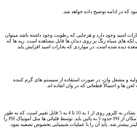
 که در ادامه توضیح داده خواهد شد.
خارات اسید وجود دارد و هرجایی که رطوبت وجود داشته باشد میتوان
 لکه های سیاه رنگ بر روی دندان ها قابل مشاهده است. ریه ها که
معده دیده شده است. در مواردی که بخارات اسید افزایش یابد
لیه و مشعل وان، در صورت استفاده از سیستم های گرم کننده
ها و احتمالاً قطعاتی که در وان اتفاده اند.
فلاکس محلولی است شامل کلرور روی – نشادر و آب. به نسبت های مختلف که معمولاً 50% آب و 50% مواد جامد را شامل می شود. نسبت نشادر به کلرور روی از 1 به 10 تا 4 به 5 قابل تغییر است. که به طور
تجربی و بر اساس نوع کار می توان. این درصدها را تغییر داد PH محلول فلاکس حدود 5/4 تا 5 است. که در حین کار کاهش می یابد ولی حد الامکان از PH حدود 3 به پائین باید. توسط قلیائی ها مثل آمونیاک PH را
ن 50 الی 60 بهترین کارکرد را دارد. بعد از مدتی میزان آهن فلاکس افزایش خواهد یافت و در زمانی که از 3/0 گرم در لیتر بیشتر شد. باید آن را با عملیات شیمیایی بخصوص تصفیه نمود.