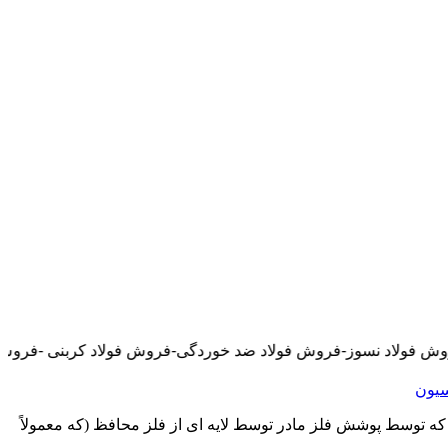
ش فولاد ضد خوردگی-فروش فولاد کربنی -فروش فولاد زنگ نزن-فروش انواع اس
ه توسط پوشش فلز مادر توسط لایه ای از فلز محافظ (که معمولاً