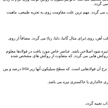
می گردد.
 جهت پوشش دهی مصرف می گردد. مهم ترین علت مقاومت روی به تجزیه طبیعی، ماهیت
آهن، روی (برای مثال گاما، دلتا، زتا) می گردد. مضافاً از روی
زه شود اصلاحی باشد. عناصر خاص مورد یافت در فولادها معلوم
 باشد. عناصر کربن از 25%، فسفر بیش از 0/04 درصد. یا منگنز بیش از 1/3 درصد باعث تولید روکش هایی می گردد. که متفاوت از روکش های مشخص شده
فولادهای حاوی سیلیکوندر 0/04 یا 0/15 یا بالاتر از 0/22 درصد می تواند. نرخ های رشد روکش گالوانیزه شده ایی تولید نمایند. که بسیار بالاتر از نرخ آن فولادهایی است. که سطح سیلیکون آنها زیر 0/04 درصد و بین
 خالداری یا خاکستری تیره می باشد.
ب تعبیه گردد.