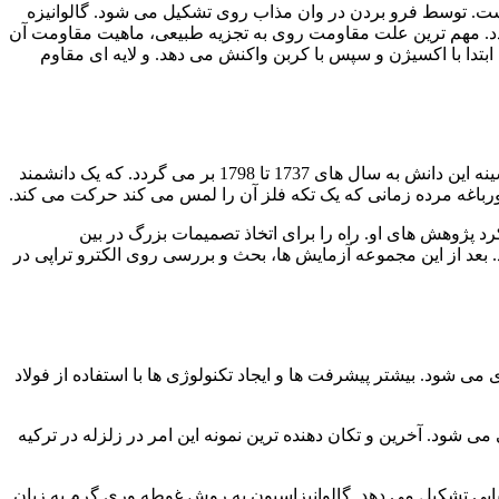
ست. توسط فرو بردن در وان مذاب روی تشکیل می شود. گالوانیزه
 مصرف می گردد. مهم ترین علت مقاومت روی به تجزیه طبیعی، ماهیت مقاومت آن
 ور می شود. پس از خروج قطعه روی ابتدا با اکسیژن و سپس با کربن واکنش می دهد. و لایه ای مقاوم
گالوانیزاسیون قطعات و سازه های فلزی به منظور جلوگیری از خوردگی و مقاومت بیشتر. در مقابل تأثیرات آب و هوایی انجام می شود. پیشینه این دانش به سال های 1737 تا 1798 بر می گردد. که یک دانشمند
 فلزات بر روی موجودات زنده اثر الکتروشیمیایی ایجاد می نمایند. گالوانی نتایج کارهایش را در سال 1791 منتشر کرد پژوهش های او. راه را برای اتخاذ تصمیمات بزرگ در بین
. بعد از این مجموعه آزمایش ها، بحث و بررسی روی الکترو تراپی در
ی می شود. بیشتر پیشرفت ها و ایجاد تکنولوژی ها با استفاده از فولاد
می شود. آخرین و تکان دهنده ترین نمونه این امر در زلزله در ترکیه
ایی تشکیل می دهد. گالوانیزاسیون به روش غوطه وری گرم به زبان