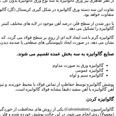
از نظر ظاهری نیز ورق گالوانیزه به سه نوع ورق گالوانیزه بدون گل.
تفاوت این سه دسته ورق گالوانیزه در شکل گیری کریستال (گل) گالو
متفاوت خواهد بود.
گالوانیزه را تشکیل می دهد.
گالوانیزه گرم باعث ایجاد لایه ای از روی بر سطح فولاد می گردد. ک
نشان می دهد. در صورت ایجاد ناپیوستگی های سطحی یا صدمه دیدن 
صنایع گالوانیزه به سه بخش عمده تقسیم می شوند.
گالوانیزه ورق به صورت مداوم
گالوانیزه عمومی
گالوانیزه سیم و لوله
پوشش گالوانیزه توسط حفاظت از تماس فولاد با محیط خورنده. و نیز 
آهن گالوانیزه یا آهن سفید دقیقاً مشابه فولاد گالوانیزه است.
گالوانیزه کردن
گالوانیزاسیون (Galvanisation) یکی از روش ه
(معمولاً) روی انجام می شود. در این حالت پوشش خورده شده و فلز 