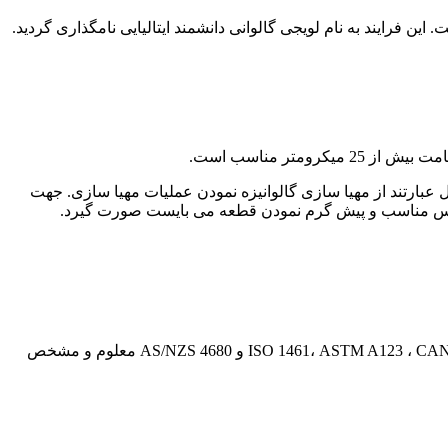
ایند به نام لویجی گالوانی دانشمند ایتالیایی نامگذاری گردید.
تر مناسب است.
عبارتند از مهیا سازی گالوانیزه نمودن عملیات مهیا سازی. جهت
فلاکس مناسب و پیش گرم نمودن قطعه می بایست صورت گیرد.
استانداردهای گالوانیزاسیون محصولات آهنی و فولادی شامل ضخامت/وزن پوشش. چسبندگی و ظاهر قطعات در استانداردهای ISO 1461، ASTM A123 ، CAN/CSA G164 و AS/NZS 4680 معلوم و مشخص