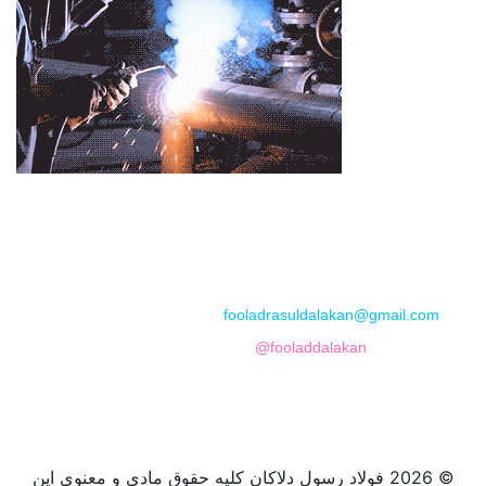
📞
تماس با مجموعه فولاد رسول دلاکان
📱
Phone: 09122136675 – 02128423820
💬
WhatsApp: 09122136675
📧
Email:
fooladrasuldalakan@gmail.com
📷
Instagram:
@fooladdalakan
© 2026 فولاد رسول دلاکان کلیه حقوق مادی و معنوی این