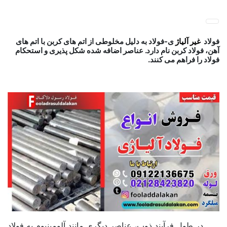
پ
فولاد رسول دلاکان
فولاد آلیاژی-میلگرد آلیاژی-تسمه آلیاژی-ورق آلیاژی-لوله آلیاژی-
ب
نبشی فولادی-ناودانی فولادی-قیمت ورق-قیمت فولاد
م
فولاد غیر آلیاژی-کاربرد فولاد غیر آلیاژی-تفاوت فولاد آلیاژی و غیر آلیاژی
فولاد
غیر آلیاژ
ی-فولاد به دلیل مخلوطی از اتم های کربن با اتم های
آهن، فولاد کربن نام دارد. عناصر اضافه شده شکل پذیری و استحکام
فولاد را فراهم می کنند.
در طول فرآیند ذوب، عناصر دیگری مانند آلومینیوم به فولاد