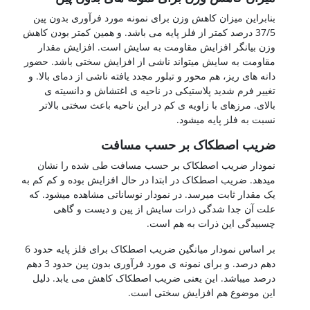
بنابراین میزان کاهش وزن برای نمونه مورد فرآوری بدون پین
37/5 درصد کمتر از فلز پایه می باشد. و همین کمتر بودن کاهش
وزن بیانگر افزایش مقاومت به سایش است. افزایش مقدار
مقاومت به سایش میتواند ناشی از افزایش سختی باشد. حضور
دانه های ریز، هم محور و تبلور مجدد یافته ناشی از دمای بالا. و
تغییر فرم شدید پلاستیکی در ناحیه ی اغتشاش و دانسیته ی
بالای. مرزهای با زاویه ی کم در این ناحیه باعث سختی بالاتر
نسبت به فلز پایه میشود.
ضریب اصطکاک بر حسب مسافت
نمودار ضریب اصطکاک بر حسب مسافت طی شده را نشان
میدهد. ضریب اصطکاک در ابتدا در حال افزایش بوده و کم کم به
یک مقدار ثابت میرسد. در نمودار نوساناتی مشاهده میشود. که
علت آن جدا شدگی ذرات سایش از پین و دیست و گاهی
چسبیدگی این ذرات به هم است.
بر اساس نمودار میانگین ضریب اصطکاک برای فلز پایه حدود 6
دهم درصد. و برای نمونه ی مورد فرآوری بدون پین حدود 3 دهم
درصد میباشد. این یعنی ضریب اصطکاک کاهش می یابد. دلیل
این موضوع هم افزایش سختی است.