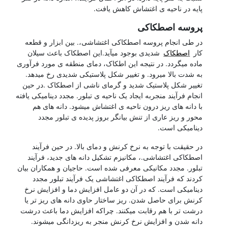
پایه در ناحیه ی اغتشاش کاهش یافت.
پروسه اصطکاکی
در طی انجام پروسه اصطکاکی اغتشاشی،. بین ابزار و قطعه
کار
اصطکاک
شدیدی بوجود میآید.این اصطکاک باعث سیلان
ماده میگردد. در نتیجه این اطکاک، دمای منطقه ی مورد فرآوری
به شدت بالا میرود. و تغییر شکل پلاستیکی شدیدی رخ میدهد.
تغییر شکل پلاستیک شدید و گرمای ناشی از اصطکاک .در حین
انجام فرآیند منجربه ایجاد یک ناحیه ی تبلور. مجدد دینامیکی یافته
با دانه های ریز درون ناحیه ی اغتشاش میشود. دانه های هم
محور و ریز عاری از تنش بیانگر بروز پدیده ی تبلور مجدد
دینامیکی است.
در حقیقت با توجه به نرخ کرنش و دمای بالا. در حین فرآیند
اصطکاکی اغتشاشی.، مکانیزم تشکیل دانه های جدید، فرآیند
تبلور. مجدد مکانیکی معرفی شده است. حاجیان و همکاران بیان
کردند که فرآیند اصطکاکی اغتشاشی یک فرآیند تبلور مجدد
دینامیکی است. که در آن دو عامل افزایش دما و افزایش نرخ
کرنش برای حاصل شدن. ریز ساختار حاوی دانه های ریز تر یا
درشت تر با هم رقابت میکنند. چراکه افزایش دما باعث درشت
دانه شدن و افزایش نرخ کرنش منجر به ریزدانگی میشوند.