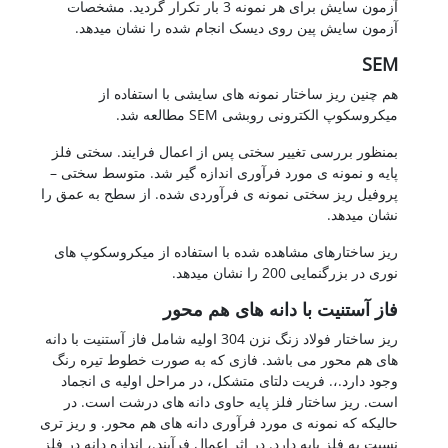
آزمون سایش برای هر نمونه 3 بار تکرار گردید. مشخصات
آزمون سایش پین روی دیسک انجام شده را نشان میدهد.
SEM
هم چنین ریز ساختار نمونه های سایشی با استفاده از
میکروسکوپ الکترونی روبشی SEM مطالعه شد.
بمنظور بررسی تغییر سختی پس از اعمال فرایند. سختی فلز
پایه و نمونه ی مورد فرآوری اندازه گیر شد. متوسط سختی –
پروفیل ریز سختی نمونه ی فرآوردی شده. از سطح به عمق را
نشان میدهد.
ریز ساختارهای مشاهده شده با استفاده از میکروسکوپ های
نوری در بزرگنمایی 200 را نشان میدهد.
فاز آستنیت با دانه های هم محور
ریز ساختار فولاد زنگ نزن 304 اولیه شامل فاز آستنیت با دانه
های هم محور می باشد. فازی که به صورت خطوط تیره رنگ
وجود دارد.،. فریت دلتای متشکل، در مراحل اولیه ی انجماد
است. ریز ساختار فلز پایه حاوی دانه های درشت است. در
حالیکه که نمونه ی مورد فرآوری دانه های هم محور. و ریز تری
نسبت به فلز پایه دارد. در اثر اعمال فرآیند.، اندازه دانه در فلز