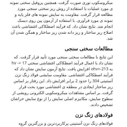
میکروسکوپ نوری صورت گرفت. همچنین پروفیل سختی نمونه
ی مورد عملیات با استفاده از روش ریز سختی سنجی مورد
مطالعه قرار گرفت. مقاومت به سایش نمونه های فلز پایه و
نمونه ی مورد فرآوری. با استفاده از آزمون پین روی دیسک
انجام شد. نتایج نشان داد. که فرآیند اصطکاکی اغتشاشی باعث
اصلاح ریز ساختار و ریز دانه شدن ریز ساختار و همگن شدن آن
شد.
مطالعات سختی سنجی
این نتایج با مطالعات سختی سنجی مورد تأیید قرار گرفت. که
نشان داد با اعمال فرآیند اصطکاکی اغتشاشی سختی 17 +- hv
به ohv+-213 افزایش یافت. نتایج آزمون سایش نشان داد که
فرآیند اصطکاکی اغتشاشی. مقاومت سایشی فولاد زنگ نزن
آستنیتی 304 را حدود 2 برابر افزایش داد. این رفتار بر اساس
ریز ساختار ایجادی در منطقه ی اغتشاشی مورد بحت قرار
گرفت. بر اساس مشاهدات میکروسکوپی الکترونی رویشی از
سطوح سایش، مکانیزم اصلی سایش را از نوع سایش خراشان
تشخیص دادند.
فولادهای زنگ نزن
فولادهای زنگ نزن آستنیتی پرکاربردترین و بزرگترین گروه