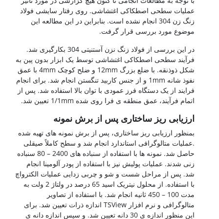
با توجه به مطالعات انجامی تا کنون هیچ گزارشی در مورد تأثیر
عملیات سطحی اصطکاکی اغتشاشی. روی رفتار سایشی فولاد
زنگ زن 304 انجام نشده است. بنابراین در این مطالعه این
موضوع مورد بررسی قرار گرفت.
در این بررسی از فولاد زنگ نزن آستنیتی 304 بکارگیری شد.
فرآیند سطحی اصطکاکی اغتشاشی توسط یک ابزار بدون پین به
شکل ذوذنقه. با ضلع بزرگ 12mm و ضلح کوچک 4mm با عمق
نفوذ شانه 1mm و از جنس کاربید تنگستن انجام شد. برای انجام
فرایند از یک دستگاه فرز عمودی با توان بالا استفاده شد. پس از
اتمام فرآیند، عمق منطقه ی فرا روی شده 1/1mm تعیین شد.
ارزیابی ریز ساختاری پس از برش نمونه
بمنظور ارزیابی ریز ساختاری، پس از برش نمونه های تهیه شده
.عملیات متالوگرافی استاندارد انجام شد و سطح کاملاً صیقلی
حاصل شد. نمونه ها با استفاده از سنباده های 2400 – 80 سنباده
زنی شدند. عملیات پولیش نیز با استفاده از پودر آلومینا انجام
شد. پس از مراحل شست و شو و چربی زدایی عملیات الکترواچ
با استفاده. از محلول نیتریک اسید 65 درصد در ولتاژ 2 ولت به
مدت 100 – 450 ثانیه انجام شد. با استفاده از تصاویر
متالوگرافی و نرم افزار TSView اندازه ذرات تعیین شد. برای
این منظور اندازه ی 30 دانه تعیین شد. و سپس اندازه دانه ی