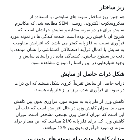
ریز ساختار
هم چنین ریز ساختار نمونه های سایشی. با استفاده از
میکروسکوپ الکترونی روبشی SEM مطالعه شد. که مکانیزم
سایش برای هر دو نمونه مشابه و سایش خراشان است. که
شروع آن با خیش ریز بوده است. شدت کندگی ها در نمونه مورد
فرآوری نسبت به فلز پایه کمتر می باشد. که افزایش مقاومت
به سایش با اعمال فرآیند اصطکاکی اغتشاشی را نشان میدهد. با
دقت در سطوح سایش.، کشیدگی ماده در راستای سایش و
وجود شیارهایی در این راستا را میتوان مشاهده نمود.
شکل ذرات حاصل از سایش
ذرات حاصل از سایش تقریباً. کروی شکل هستند که این ذرات
در نمونه ی فرآوری شده. ریز تر از فلز پایه هستند.
کاهش وزن از فلز پایه به نمونه مورد فرآوری بدون پین کاهش
می یابد. میزان کاهش وزن در حال افزایش است که علت آن
این است که میزان کاهش وزن تجمعی مشخص است. میزان
کاهش وزن کل برای فلز پایه 21/6 میباشد. که این مقدار برای
نمونه ی مورد فرآوری بدون پین 13/5 میباشد.
میزان کاهش وزن برای نمونه های بدون پین