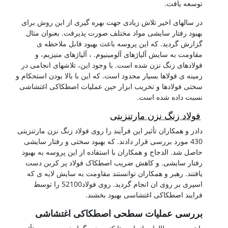
توسعه یافت.
در سالهای اخیر تلاش زیادی جهت بهره گیری از این روش برای
بهبود رفتار سایشی مواد مختلف صورت پذیرفت. بعنوان مثال
گزارش گردید. که این پروسه باعث بهبود قابل ملاحظه ی
مقاومت به سایش آلیاژهای آلومینیوم. ، آلیاژهای منیزیم، و
فولادهای زنگ نزن شده است. با وجود این، تلاشهای انجامی در
زمینه ی فولاها بسیار محدود است. که این با بالا بودن استحکام و
سختی فولادها و تخریب ابزار حین عملیات اصطکاکی اغتشاشی
نسبت داده شده است.
فولاد زنگ نزن مارتنزیتی
دادز و همکاران تأثیر این فرآیند را روی فولاد زنگ نزن مارتنزیتی
430 مورد بررسی قرار دادند. که بهبود سختی و رفتار سایشی
حاصل شد. الدجاح و همکاران با استفاده از این پروسه به بهبود
رفتار سایشی. و کاهش ضریب اصطکاک فولاد پر کربن دست
یافتند. رهبر و همکاران توانستند مقاومت به سایش لایه ی که
اسپری بر روی ان انجام گردید. روی فولاد52100 را توسط
فرایند اصطکاکی اغتشاسی بهبود بخشند.
بررسی عملیات سطحی اصطکاکی اغتشاشی