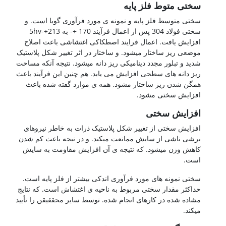
سختی متوط فلز پایه
سختی متوسط فلز پایه و نمونه ی مورد فرآوری گویا است. و
سختی فولاد 304 پس از اعمال فرآیند 170 +- به 213+-5hv
افزایش یافت. اعمال فرایند اصطکاکی اغتشاشی باعث اصلاح
موضعی ریز ساختار میشود. و ساختار در اثر تغییر شکل پلاستیک
شدید و تبلور مجدد دینامیکی ریز دانه میشود. نتیجه آنکه مساحت
ریز دانه های سطحی افزایش می یابد. هم چنین این فرآیند باعث
همگن شدن ریز ساختار مشود. همه ی موارد گفته شده باعث
افزایش سختی مشود.
افزایش سختی
افزایش سختی از تغییر شکل پلاستیک ذرات به خاطر نیروهای
برشی ناشی از سایش ممانعت میکند. و در نیجه باعث کم شدن
کاهش وزن میشود. که نتیجه ی آن افزایش مقاومت به سایش
است.
سختی نمونه های مورد فرآوری اندکی بیشتر از فلز پایه است.
حداکثر مقدار سختی مربوط به ناحیه ی اغتشاش است. که نتایج
مشاده شده در کارهای انجام شده. توسط سایر محققیقن را تأیید
میکند.