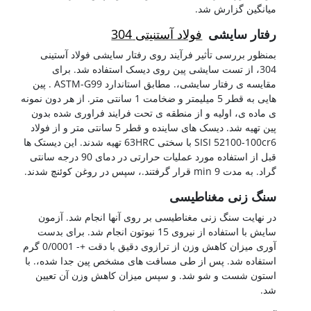
میانگین گزارش شد.
رفتار سایشی
فولاد آستنیتی 304
بمنظور بررسی تأثیر فرآیند روی رفتار سایشی فولاد آستینی
304، از تست سایشی پین روی دیسک استفاده شد. برای
مقایسه ی رفتار سایشی،. مطابق استاندارد ASTM-G99 . پین
هایی به قطر 5 میلیمتر و ضخامت 1 سانتی متر. از هر دون نمونه
ی ماده ی، اولیه و از منطقه ی تحت فرایند فراوری شده بدون
پین تهیه شد. دیسک های ساینده و قطر 5 سانتی متر و از فولاد
SISI 52100-100cr6 با سختی 63HRC تهیه شدند. این دیستک ها
قبل از استفاده مورد عملیات حرارتی در دمای 90 درجه سانتی
گراد. به مدت 9 min قرار گرفتند.، سپس در روغن کوئنچ شدند.
سنگ زنی مغناطیسی
در نهایت سنگ زنی مغناطیسی بر روی آنها انجام شد. آزمون
سایش با استفاده از نیروی 15 نیوتون انجام شد. برای بدست
آوری میزان کاهش وزن از ترازوی دقیق با دقت +- 0/0001 گرم
استفاده شد. پس از طی مسافت های مشخص پین جدا شده،. با
استون شست و شو شد. و سپس میزان کاهش وزن آن تعیین
شد.