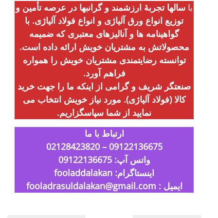
با
سالها تجربۀ ارزشمند و گرانبها در عرصه تأمین و
توزیع انواع ورق آلیاژی و انواع فولاد آلیاژی. با
گواهینامه ها و آنالیزهای معتبری که ضمیمه
محصولاتش به مشتریان خویش ارائه داده است.
توانسته رضایتمندی مشتریان خویش را همواره
فراهم آورد.
صنعتگر شریف و گرامی از اینکه ما را جهت خرید
کالا (فولاد آلیاژی). مورد نیاز خویش انتخاب می
نمایید از شما سپاسگزاریم.
ارتباط با ما
09122136675 – 02128423820
واتس آپ: 09122136675
اینستاگرام: fooladdalakan
ایمیل : fooladrasuldalakan@gmail.com