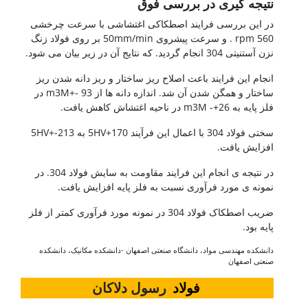
نتیجه گیری در بررسی فوق
در این بررسی فرایند اصطکاکی اغتشاشی با سرعت چرخشی
rpm 560 . و سرعت پیشروی 50mm/min بر روی فولاد زنگ
نزن آستنیتی 304 انجام گردید. که نتایج آن در زیر بیان می شود.
انجام این فرایند باعث اصلاح ریز ساختار و ریز دانه شدن ریز
ساختار و همگن شدن آن شد. اندازه دانه ها از m3M+- 93 در
فلز پایه به 26+- m3M در ناحیه اغتشاش کاهش یافت.
سختی فولاد 304 با اعمال این فرآیند 170+5HV به 5HV+-213
افزایش یافت.
در نتیجه ی انجام این فرایند مقاومت به سایش فولاد 304. در
نمونه ی مورد فرآوری نسبت به فلز پایه افزایش یافت.
ضریب اصطکاک فولاد 304 در نمونه مورد فرآوری کمتر از فلز
پایه بود.
دانشکده مهندسی مواد، دانشگاه صنعتی اصفهان -دانشکده مکانیک، دانشکده
صنعتی اصفهان
فولاد
رسول دلاکان