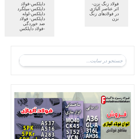
فولاد زنگ نزن-
داپلکس-فولاد
اثر عناصر آلیاژی
داپلکس-میلگرد
در فولادهای زنگ
داپلکس-لوله
نزن
داپلکس- فولاد
ضد خوردگی
-فولاد داپلکس