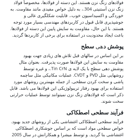
فولادهای زنگ نزن هستند. این دسته از فولادها، مخصوصاً فولاد
زنگ نزن آستنیتی 304.، به دلیل خواص مفیدی مانند مقاومت. به
خوردگی و اکسیداسیون خوب،. قابلیت شکلگیری عالی و
جوشپذیری قابل قبول در کاربردهای مهندسی بسیار مورد توجه
هستند. با این حال، مقاومت به سایش پایین این دسته از فولادها.
باعث ایجاد محدودیت در استفاده برای برخی از کاربردها گردید.
پوشش د
هی
سطح
بر این اساس در سالهای قبل تلاش های زیادی جهت بهبود
مقاومت به سایش این فولادها صورت پذیرفت. بعنوان مثال
پوشش دهی سطح با یک لایه ی Tin CrN.، و غیره توسط
روشهایی مثل PVD و CVDT. عملیات مکانیکی مثل ساچمه
پاشی و سخت کردن سطحی. از جمله مهمترین روشهای مورد
استفاده برای بهبود رفتار تریبولوژیکی این فولادها می باشد. قابل
ذکر است که فولادهای زنگ نزن نمیتوانند توسط عملیات حرارتی
سخت شوند.
فرآیند سطحی اصطکاکی
فرآیند سطحی اصطکاکی اغتشاشی یکی از روشهای جدید بهبود.
خواص سطحی مواد است که بر اساس جوشکاری اصطکاکی
اغتشاشی بنا گردید. و توسط میشرا و همکارانش در سال 2005