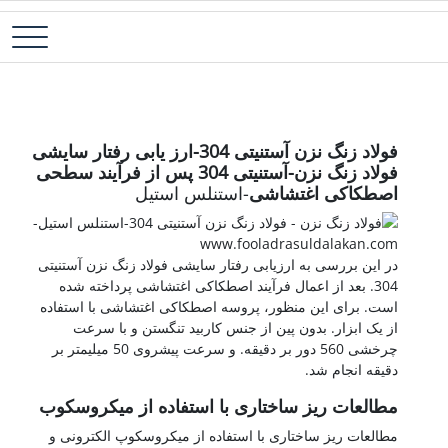
رش
فولاد آلیاژی-میلگرد آلیاژی-تسمه آلیاژی-ورق آلیاژی-لوله آلیاژی-نبشی
فولاد رسول دلاکان
ه
فولادی-ناودانی فولادی-قیمت ورق-قیمت فولاد
حتوا
فولاد زنگ نزن آستنیتی 304-ارز یابی رفتار سایشی
فولاد زنگ نزن-آستنیتی 304 پس از فرآیند سطحی
اصطکاکی اغتشاشی
-استنلس استیل
در این بررسی به ارزیابی رفتار سایشی فولاد زنگ نزن آستنیتی
304. بعد از اعمال فرآیند اصطکاکی اغتشاشی پرداخته شده
است. برای این منظور، پروسه اصطکاکی اغتشاشی با استفاده
از یک ابزار. بدون پین از جنس کاربید تنگستن و با سرعت
چرخشی 560 دور بر دقیقه. و سرعت پیشروی 50 میلیمتر بر
دقیقه انجام شد.
مطالعات ریز ساختاری با استفاده از میکروسکوب
مطالعات ریز ساختاری با استفاده از میکروسکوپ الکترونی و