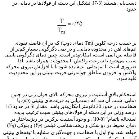
دست‌یابی هستند [3-7]. تشکیل این دسته از فولادها در دمایی در
حدود
بر حسب درجه کلوین (Tm دمای ذوب) که در آن فاصله نفوذی
اتم‌های آهن در محدوده دمایی. و در طی دگرگونی بسیار کم‌تر از
فاصله بین اتمی است، امکان‌پذیر است. چنین دمای دگرگونی پایینی
سبب می‌شود تا سرعت واکنش با محدودیت همراه باشد. لذا
ضروری است تا تمهیداتی اندیشیده شود تا با افزایش نیروی محرکه
واکنش و افزودن مناطق جوانه‌زنی فریت بینیتی بر این محدودیت
غلبه شود.
فولاد بینیتی فوق مستحکم
استحکام بالای آستنیت و نیروی محرکه بالای جوان زنی در چنین
دمایی، سبب آن شد که دست‌یابی به فریت‌های بینیتی (
αb
). با
ضخامت در حدود 20 نانومتر امکان‌پذیر باشد. مقدار Si در حدود 1/5
درصد وزنی در این دسته از فولادهای بینیتی سبب ترغیب پدیده
4
استحاله ناتمام
[8-10]. و وجود آستنیت پرکربن در ریزساختار در
دمای محیط در دو شکل و ریخت‌شناسی فیلمی (
Y
) و بلوکی (
Y
)
B
F
خواهد شد. نوع اول با ضخامت و جهت‌گیری مشابه با تیغه‌های بینیتی
3