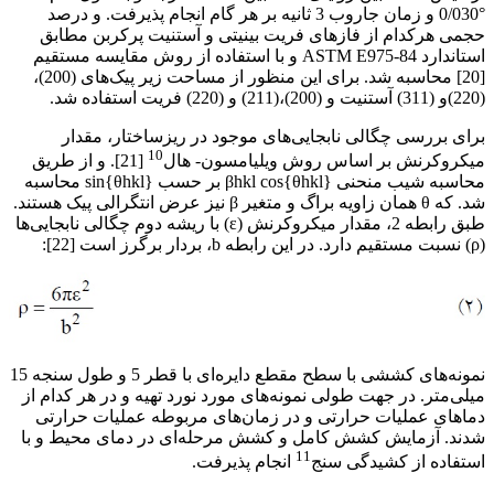
°0/030 و زمان جاروب 3 ثانیه بر هر گام انجام پذیرفت. و درصد
حجمی هرکدام از فازهای فریت بینیتی و آستنیت پرکربن مطابق
استاندارد ASTM E975-84 و با استفاده از روش مقایسه مستقیم
[20] محاسبه شد. برای این منظور از مساحت زیر پیک‌های (200)،
(220)و (311) آستنیت و (200)،(211) و (220) فریت استفاده شد.
برای بررسی چگالی نابجایی‌های موجود در ریزساختار، مقدار
10
میکروکرنش بر اساس روش ویلیامسون- هال
[21]. و از طریق
محاسبه شیب منحنی βhkl cos{θhkl} بر حسب sin{θhkl} محاسبه
شد. که θ همان زاویه براگ و متغیر β نیز عرض انتگرالی پیک هستند.
طبق رابطه 2، مقدار میکروکرنش (ε) با ریشه دوم چگالی نابجایی‌ها
(ρ) نسبت مستقیم دارد. در این رابطه b، بردار برگرز است [22]:
نمونه‌های کششی با سطح مقطع دایره‌ای با قطر 5 و طول سنجه 15
میلی‌متر. در جهت طولی نمونه‌های مورد نورد تهیه و در هر کدام از
دماهای عملیات حرارتی و در زمان‌های مربوطه عملیات حرارتی
شدند. آزمایش کشش کامل و کشش مرحله‌ای در دمای محیط و با
11
استفاده از کشیدگی سنج
انجام پذیرفت.
فولاد بینیتی فوق مستحکم