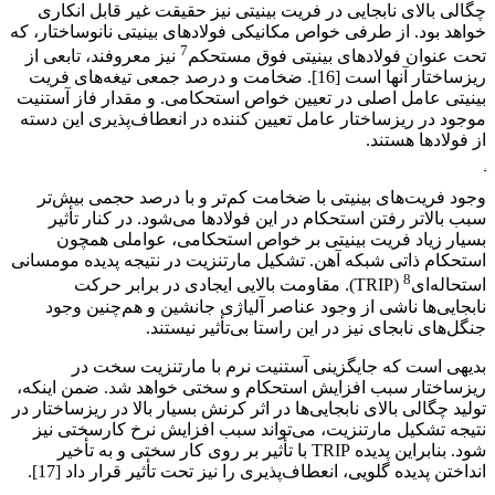
چگالی بالای نابجایی در فریت بینیتی نیز حقیقت غیر قابل انکاری
خواهد بود. از طرفی خواص مکانیکی فولادهای بینیتی نانوساختار، که
7
تحت عنوان فولادهای بینیتی فوق مستحکم
نیز معروفند، تابعی از
ریزساختار آنها است [16]. ضخامت و درصد جمعی تیغه‌های فریت
بینیتی عامل اصلی در تعیین خواص استحکامی. و مقدار فاز آستنیت
موجود در ریزساختار عامل تعیین کننده در انعطاف‌پذیری این دسته
از فولادها هستند.
ورق آلیاژی
وجود فریت‌های بینیتی با ضخامت کم‌تر و با درصد حجمی بیش‌تر
سبب بالاتر رفتن استحکام در این فولادها می‌شود. در کنار تأثیر
بسیار زیاد فریت بینیتی بر خواص استحکامی، عواملی همچون
استحکام ذاتی شبکه آهن. تشکیل مارتنزیت در نتیجه پدیده مومسانی
8
استحاله‌ای
(TRIP). مقاومت بالایی ایجادی در برابر حرکت
نابجایی‌ها ناشی از وجود عناصر آلیاژی جانشین و هم‌چنین وجود
جنگل‌های نابجای نیز در این راستا بی‌تأثیر نیستند.
بدیهی است که جایگزینی آستنیت نرم با مارتنزیت سخت در
ریزساختار سبب افزایش استحکام و سختی خواهد شد. ضمن اینکه،
تولید چگالی بالای نابجایی‌ها در اثر کرنش بسیار بالا در ریزساختار در
نتیجه تشکیل مارتنزیت، می‌تواند سبب افزایش نرخ کارسختی نیز
شود. بنابراین پدیده TRIP با تأثیر بر روی کار سختی و به تأخیر
انداختن پدیده گلویی، انعطاف‌پذیری را نیز تحت تأثیر قرار داد [17].