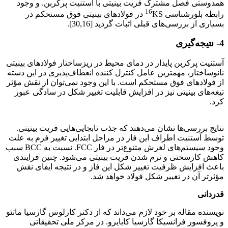
همدوستی فصل مشترک فریت بینیتی با آستنیت پرکربن. و وجود
16
رابطه بلورشناسی
KS در فولادهای بینیتی فوق مستحکم در
بسیاری از بررسی‌های قبلی اثبات گردید [30,16].
4- نتیجه‌گیری
آستنیت پرکربن پایدار در دمای محیط در ریزساختار فولادهای بینیتی
نانوساختار، مهمترین عامل کنترل کننده انعطاف‌پذیری در این دسته
از فولادهای فوق مستحکم است. با این وجود نمی‌توان از نقش مؤثر
تیغه‌های بینیتی نیز در افزایش قابلیت تغییر شکل در سادگی عبور
کرد.
فولاد بینیتی فوق مستحکم
نتایج بررسی‌ها نشان می‌دهند که جذب نابجایی‌هایی فریت بینیتی.
توسط آستنیت اطراف این فاز در مراحل ابتدایی تغییر فرم به علت
وجود سیستم‌های لغزش متنوع‌تر در فاز FCC. نسبت به BCC سبب
کاهش کارسختی و نرم شدن فریت بینیتی می‌شود. چنین فرایندی
باعث افزایش ظرفیت تغییر شکل این فاز و در نتیجه ایفای نقش
مؤثرتر آن در تغییر شکل فولاد خواهد شد.
قدردانی
نویسنده مقاله بر خود لازم می‌داند که از دکتر کارلوس گارسیا ماتئو
و پروفسور فرانسیکا گارسیا کابایرو. در مرکز ملی تحقیقاتی