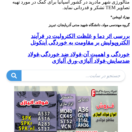
متالورژی شهر مادرید در کشور اسپانیا برای کمک در مورد تهیه
تصاویر TEM تشکر و قدردانی نماید.
بهزاد اویشن*
گروه مهندسی مواد، دانشگاه شهید مدنی آذربایجان، تبریز
بررسی اثر دما و غلظت الکترولیت در فرآیند
الکتروپولیش بر مقاومت به خوردگی اینکونل
خوردگی و اهمیت آن-فولاد ضد خوردگی-فولاد
ضدسایش-فولاد آلیاژی-ورق آلیاژی