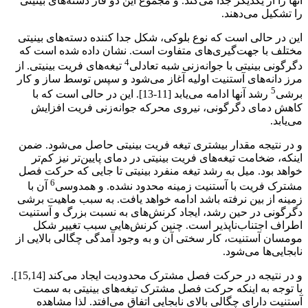
آنها را از یکدیگر جدا می‌کند. و مجموع این دو فاز دسته‌های بینیتی
را تشکیل می‌دهند.
این در حالی است که نوع بلوکی، شکل جدا کننده دسته‌های بینیتی
مختلف با جهت‌گیری‌های متفاوت است. نشان داده شده است که
4
دگرگونی بینیتی با جوانه‌زنی شبه تعادلی
تیغه‌های فریت بینیتی. از
مرز دانه‌های آستنیت اولیه آغاز می‌شود و سپس توسط ساز و کار
5
برشی
رشد آنها ادامه می‌یابد [11-13]. این در حالی است که با
کاهش دمای دگرگونی، نیروی محرکه جوانه‌زنی فریت افزایش
می‌یابد.
و در نتیجه مقدار بیشتری تیغه فریت بینیتی حاصل می‌شود. ضمن
اینکه، ضخامت تیغه‌های فریت بینیتی در دمای پایین‌تر نیز کم‌تر
خواهد بود. میل به رشد تیغه منفرد بینیتی تا جایی که حرکت فصل
6
مشترک فریت با آستنیت زمینه محدود نشده. و همدوسی
آن با
زمینه از بین نرفته باشد ادامه خواهد یافت. به سبب ماهیت برشی
دگرگونی در حین رشد، ایجاد کرنش‌های به نسبت بزرگ و آستنیت
اطراف اجتناب‌ناپذیر است. چنین کرنش‌هایی سبب تغییر شکل
مومسان آستنیت، کار سختی آن و به وجود آمدگی چگالی بالایی از
نابجایی‌ها می‌شود.
و در نتیجه در حرکت فصل مشترک محدودیت ایجاد می‌کند [15,14].
با توجه به اینکه حرکت فصل مشترک تیغه‌های بینیتی به سمت
آستنیت دارای چگالی بالای نابجایی اتفاق می‌افتد. لذا مشاهده