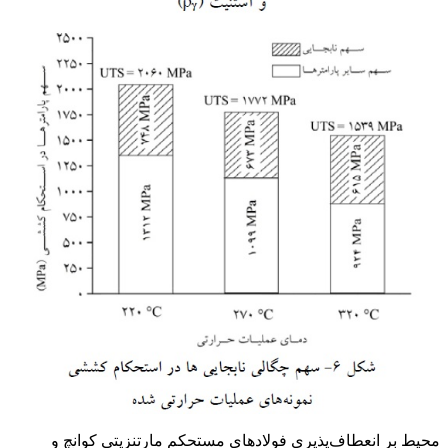
محیط بر انعطاف‌پذیری فولادهای مستحکم مارتنزیتی کوانچ و