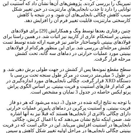
تمپرینگ را بررسی کردند. پژوهش‌های آن‌ها نشان داد که آستنیت این
توانایی را دارد تا جذب نابجایی‌های مارتنزیت در حین تغییر شکل
سبب کاهش چگالی نابجایی‌های آن شود. و در نتیجه با کاهش
کارسختی مارتنزیت قابلیت تغییر فرم آن را افزایش دهد.
چنین رفتاری بعدها توسط ونگ و همکارانش [29] برای فولادهای
بینیتی پر استحکام عاری از کاربید نیز اثبات شد. در همین راستا برای
فولادهای بینیتی نانوساختار حاضر نیز فرضیه ارائه شده توسط تست
کشش مرحله‌ای بررسی شد. برای این منظور هرکدام از فولادهای
بینیتی مورد عملیات حرارتی در دماهای سه گانه، تحت کشش
مرحله قرار گرفت.
سطح مقطع نمونه‌ها پس از کشش در جهت طولی برش دهی شد. و
در طول 5 میلی‌متر درست در مرکز طول سنجه تحت بررسی با
دستگاه XRD قرار گرفت. چگالی نابجایی‌های مورد اندازه‌گیری در
هر کدام از فازهای آستنیت و فریت بینیتی. بر اساس الگوی پراش
پرتو ایکس حاصله در جدول 3 نمایان و مشخص است.
با توجه به نتایج ارائه شده در جدول 3، دیده می‌شود که هر دو فاز
فریت بینیتی. و آستنیت پرکربن در دماهای پایین‌تر عملیات حرارتی
دارای چگالی بالاتری از نابجایی‌ها هستند که قبلاً نیز به آنها اشاره
شد. ضمن اینکه نتایج نشان می‌دهند که با اعمال کرنش، چگالی
نابجایی‌ها در آستنیت افزایش می‌یابد. این در حالی است که در فریت
بینیتی چگالی نابجایی‌ها در مراحل اولیه تغییر شکل کاهش و سپس