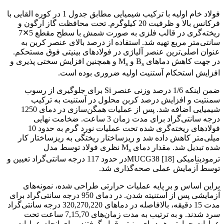
فولاد خام اولیه با ترکیب شیمیایی مطابق جدول 1 در کوره القایی با
فرکانس بالا و ظرفیت 20 کیلوگرم. تحت محافظت گاز آرگون و
ریخته‌گری در قالب فلزی به صورت شمش با سطح مقطع 5✕7
سانتی‌متر مربع تهیه شد. استفاده از درصد بالای عنصر کربن به
عنوان اصلی‌ترین عنصر آلیاژی در فولادهای بینیتی فوق مستحکم.
در جهت کاهش دماهای B
و M
و همچنین افزایش سختی پذیری و
s
s
افزایش استحکام آستنیت اولیه ضروری بوده است.
ضمن اینکه 1/6 درصد وزنی عنصر Si برای جلوگیری از رسوب
سمنتیت و افزایش درصد کربن محلول در آستنیت به ترکیب
شیمیایی اضافه شد. پس از عملیات همگن‌سازی در دمای 1250
درجه سانتی‌گراد برای مدت زمان 3 ساعت. ضخامت نهایی
فولادهای ریخته‌گری شده تحت عملیات نورد گرم به حدود 10
میلی‌متر کاهش داده شد و ریزساختار ریختگی به ریزساختار کار
شده تبدیل شد. مقدار دمای M
نظری فولاد توسط مدل
s
ترمودینامیکی MUCG38 [18]در حدود 117 درجه سانتی‌گراد تعیین و
توسط آزمایش عملی صحه‌گذاری شد.
براین اساس و بر پایه عملیات حرارتی طراحی شده، نمونه‌های
آزمایشی پس از آستنیته شدن. در دمای 950 درجه سانتی‌گراد برای
مدت 15 دقیقه، بالافاصله در دماهای 320,270,220 درجه سانتی‌گراد
سرد شدند. و به ترتیب به مدت زمان‌های 7,15,70 ساعت تحت
عملیات حرارتی هم‌دمای بینیتی قرار گرفتند. برای انجام عملیات