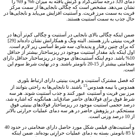
دمای 320 درجه سانتی‌گراد و کرنش یافته به میزان 6% و 9% را
نشان می‌دهد. مشخص است که چگالی نابجایی‌ها از سمت مرکز
فریت به سمت مرز فریت. و آستنیت افزایش می‌یابد و نابجایی‌ها در
حال جذب به سمت آستنیت هستند.
فولاد بینیتی فوق مستحکم
ضمن اینکه چگالی بالای نابجایی در آستنیت و چگالی کم‌تر آن‌ها در
فریت بینیتی بارز هستند. البته ونگ و همکارانش نشان داده‌اند [29]
که برای چنین رفتار و پدیده‌ای، سه شرط اساسی زیر لازم است.
اول اینکه باید مقدار آستنیت موجود در ریزساختار بیشتر از حداقل
10% باشد. دوم اینکه آستنیت‌های موجود در ریزساختار حداقل دارای
ضخامتی بیشتر از 15-20 نانومتر باشند. و در نهایت شرط سوم این
است.
که فصل مشترک آستنیت و فریت بینیتی دارای ارتباط بلوری
15
همدوس یا نیمه همدوس
باشند. تا نابجایی‌ها به راحتی بتوانند از
مرز بین فریت و آستنیت عبور کنند و جذب آستنیت شوند. هر سه
شرط فوق برای فولادهای حاضر صادق‌اند. همانگونه که اشاره شد،
درصد حجمی آستنیت موجود در ریزساختار فولادهای بینیتی فوق
مستحکم. در پژوهش حاضر در هر سه دمای عملیات حرارتی بالاتر
از 10 درصد وزنی است.
و آستنیت‌های فیلمی شکل مورد حاصل دارای ضخامتی در حدود 40
تا 85 نانومتر. بسته به دمای عملیات حرارتی بوده‌اند. ضمن اینکه