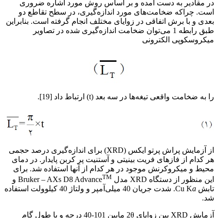
در مقادیر به دست آمده و بر اساس روش مورد اشاره ضروری
است. چراکه ضخامت‌های مورد اندازه‌گیری، در سطح تقاطع دو
بعدی و با برش اتفاقی در زوایای مختلف انجام گرفته است. بنابراین
طبق رابطه 1 می‌توان ضخامت اندازه‌گیری شده در تصاویر
میکروسکوپی الکترونی
را به ضخامت واقعی تیغه‌ها در سه بعد (t) ارتباط داد [19].
فولاد بینیتی فوق مستحکم
از آزمایش پراش پرتو ایکس (XRD) برای اندازه‌گیری درصد حجمی
هر کدام از فازهای فریت بینیتی و آستنیت پر کربن پایدار. در دمای
محیط و میکروکرنش موجود در هر کدام از آنها استفاده شد. برای
TM
این منظور از دستگاه XRD مدل Bruker – AXs D8 Advance
و
تابش Cu K
a
. شدت جریان 40 میلی‌آمپر و ولتاژ 40 کیلوولت استفاده
شد.
آزمایش XRD بین زوایای 2θ مابین 101-40 درجه و با طول گام