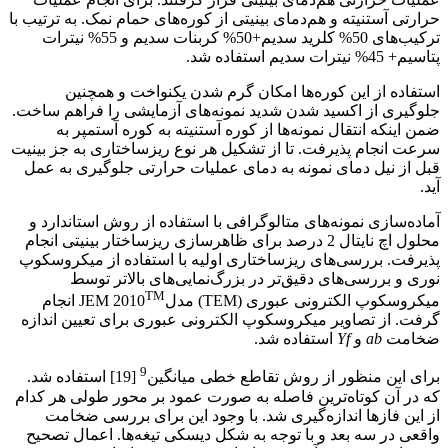
حرارتی آستنیته و هم‌دمای بینیتی از کوره‌های حمام نمک. به ترتیب با
ترکیب‌های 50% کلرید سدیم+50% کربنات سدیم و 55% نیترات
پتاسیم+ 45% نیترات سدیم استفاده شد.
استفاده از این کوره‌ها امکان گرم شدن یکنواخت و همچنین
جلوگیری از اکسید شدن شدید نمونه‌های آزمایشی را فراهم ساخت.
ضمن اینکه انتقال نمونه‌ها از کوره آستنیته به کوره آستمپر به
سرعت انجام پذیرفت. تا از تشکیل هر نوع ریزساختاری به جز بینیت
قبل از نیل دمای نمونه به دمای عملیات حرارتی جلوگیری به عمل
آید.
آماده‌سازی نمونه‌های متالوگرافی با استفاده از روش استاندارد و
محلول اچ نایتال 2 درصد برای ظاهرسازی ریزساختار بینیتی انجام
پذیرفت. بررسی‌های ریزساختاری اولیه با استفاده از میکروسکوپ
نوری و بررسی‌های دقیق‌تر در بزرگ‌نمایی‌های بالاتر توسط
TM
میکروسکوپ الکترونی عبوری (TEM) مدلJEM 2010
انجام
گرفت. از تصاویر میکروسکوپ الکترونی عبوری برای تعیین اندازه
ضخامت
ab
و
Yf
استفاده شد.
9
برای این منظور از روش تقاطع خطی میانگین
[19] استفاده شد.
که در آن کوتاه‌ترین فاصله به صورت عمود بر محور طولی هر کدام
از این فازها اندازه‌گیری شد. با وجود این برای بررسی ضخامت
واقعی در سه بعد و با توجه به شکل دیسکی تیغه‌ها. اعمال تصحیح