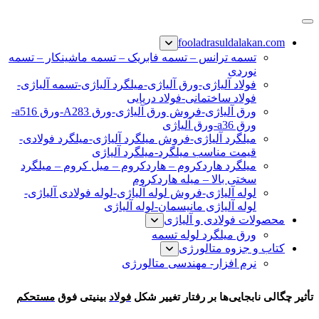
پرش
فولاد رسول دلاکان
فولاد آلیاژی-میلگرد آلیاژی-تسمه آلیاژی-ورق آلیاژی-لوله آلیاژی-
به
fooladrasuldalakan.com
نبشی فولادی-ناودانی فولادی-قیمت ورق-قیمت فولاد
محتوا
تسمه ترانس – تسمه فابریک – تسمه ماشینکار – تسمه
نوردی
فولاد آلیاژی-ورق آلیاژی-میلگرد آلیاژی-تسمه آلیاژی-
فولاد ساختمانی-فولاد دریایی
ورق آلیاژی-فروش ورق آلیاژی-ورق A283-ورق a516-
ورق a36-ورق آلیاژی
میلگرد آلیاژی-فروش میلگرد آلیاژی-میلگرد فولادی-
قیمت مناسب میلگرد-میلگرد آلیاژی
میلگرد هاردکروم – هاردکروم – میل کروم – میلگرد
سختی بالا – میله هاردکروم
لوله آلیاژی-فروش لوله آلیاژی-لوله فولادی آلیاژی-
لوله آلیاژی مانیسمان-لوله آلیاژی
محصولات فولادی و آلیاژی
ورق میلگرد لوله تسمه
کتاب و جزوه متالورژی
نرم افزار- مهندسی متالورژی
فولاد بینیتی فوق مستحکم
تأثیر چگالی نابجایی‌ها بر رفتار تغییر شکل
فولاد
بینیتی فوق
مستحکم