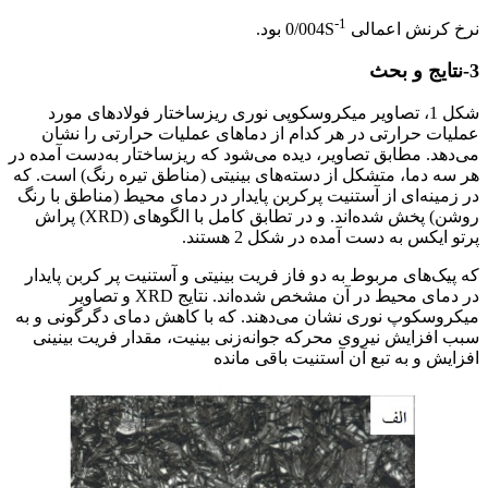
-1
نرخ کرنش اعمالی 0/004S
بود.
3-نتایج و بحث
شکل 1، تصاویر میکروسکوپی نوری ریزساختار فولادهای مورد
عملیات حرارتی در هر کدام از دماهای عملیات حرارتی را نشان
می‌دهد. مطابق تصاویر، دیده می‌شود که ریزساختار به‌دست آمده در
هر سه دما، متشکل از دسته‌های بینیتی (مناطق تیره رنگ) است. که
در زمینه‌ای از آستنیت پرکربن پایدار در دمای محیط (مناطق با رنگ
روشن) پخش شده‌اند. و در تطابق کامل با الگوهای (XRD) پراش
پرتو ایکس به دست آمده در شکل 2 هستند.
که پیک‌های مربوط به دو فاز فریت بینیتی و آستنیت پر کربن پایدار
در دمای محیط در آن مشخص شده‌اند. نتایج XRD و تصاویر
میکروسکوپ نوری نشان می‌دهند. که با کاهش دمای دگرگونی و به
سبب افزایش نیروی محرکه جوانه‌زنی بینیت، مقدار فریت بینینی
افزایش و به تبع آن آستنیت باقی مانده