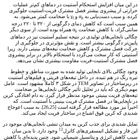
در این میان افزایش استحکام آستنیت در دماهای کم‌تر عملیات
حرارتی از پیشروی بیشتر فصل مشترک فریت-آستنیت جلوگیری
کرده. و سبب دست‌یابی به
α
و
γ
با ضخامت کمتر می‌شود. به
f
b
همین سبب است که کاهش دمای دگرگونی از ۳۲۰ تا ۲۲۰ درجه
سانتی‌گراد، با کاهش ضخامت
α
همراه بوده است. از سوی دیگر
b
چگالی نابجایی‌های تولیدی در نتیجه تسلیم آستنیت نیز در دماهای
پایین‌تر دگرگونی بیشتر است. و نقش مؤثرتری در جلوگیری از
حرکت فصل مشترک و کاهش ضخامت تیغه‌های بینیتی دارند. زیرا
آستنیتی که کار سخت می‌گردد با استحکام بالاتر در برابر پیشروی
فصل مشترک آستنیت-فریت مقاومت بیشتری نشان می‌دهد.
وجود چگالی بالای نابجایی تولید شده به صورت مناطق و خطوط
تیره رنگ در هم تنیده. در داخل تیغه‌های فریتی و فیلم‌های آستنیت
در ریزساختار در تصاویر TEM در شکل ۳ کاملاً مشهود است. عامل
مهم دیگری که باید در تحلیل تأثیر چگالی نابجایی‌ها بر ضخامت
تیغه‌های فریت بینیتی موجود مدنظر قرار گیرد. به دام افتادگی کربن
در نابجایی‌ها در فصل مشترک فریت بینیتی با آستنیت است. که
اخیراً نیز مورد مطالعه قرار گرفته است [26,25]. به سبب اعوجاج
شدیدی که کربن فوق اشباع در ساختار فریت ایجاد می‌کند.
تمایل شدیدی برای جذب کربن به میدان تنشی نابجایی‌های موجود در
12
این فاز و تشکیل اتمسفری‌های کاترل
وجود دارد. تا بدین سان
سبب کاهش انرژی و پتانسیل شیمیایی شود. چنین پدیده‌ای با کاهش