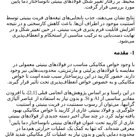
محیط. بر رفتار تغییر شکل فولادهای بینیتی نانوساختار دما پایین
مورد بررسی قرار گرفت.
نتایج نشان می‌دهند، جذب نابجایی‌های تیغه‌های فریت بینیتی توسط
آستنیت موجود در اطراف آن‌ها. باعث کاهش کارسختی و در نتیجه
افزایش قابلیت فرم پذیری فریت بینیتی. در حین تغییر شکل و در
نهایت دست‌یابی به ترکیب مناسبی از استحکام و انعطاف‌پذیری
می‌شود.
1- مقدمه
با وجود خواص مکانیکی مناسب در فولادهای بینیتی معمولی در
مقایسه با فولادهای پرلیتی و مارتنزیتی، محدودیت‌هایی نیز وجود
دارند. حضور کاربید در این ریزساختار سبب شده است تا خواص
مکانیکی و به خصوص خواص انعطاف‌پذیری تحت تأثیر قرار گیرند.
در این راستا و بر اساس پژوهش‌های انجامی قبلی [2,1]، با افزودن
مقادیر مناسبی از Al و Si. و بدون نیاز به استفاده از عناصر آلیاژی
گرانبها، می‌توان از رسوب سمنتیت در فریت بینیتی و آستنیت
جلوگیری. و فولاد بینیتی عاری از کاربید با خواص مکانیکی بهبود
یافته تولید کرد. در چند سال اخیر دسته جدیدی از فولادهای بینیتی
1
عاری از کاربید تحت عنوان فولادهای بینیتی نانوساختار دما پایین
معرفی شده‌اند. که تنها به کمک یک عملیات حرارتی هم‌دما در
محدوده دمایی پایین و بدون نیاز به عملیات کار مکانیکی شدید قابل