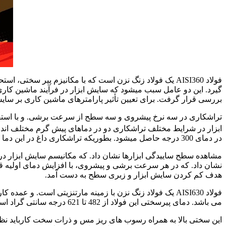
فولاد AISI360 یک فولاد زنگ نزن است که با مکانیزم پیر س
گیرد. این دو عامل سبب میشود که سایش ابزار در فرآیند ماشین کاری 
بررسی قرار گرفت. برای تعیین تأثیر پارامترهای ماشین کاری بر سایش ابزار، تراشکاری داغ تا دمای
تراشکاری در سه نرخ پیشروی و سه سطح از سرعت برشی. و با استفاده از ابزار کارب
ابزار در شرایط مختلف تراشکاری دو در دماهای پیش گرم مختلف انداز
در دمای 300 درجه حاصل میشود. بطوریکه تراشکاری داغ در این دما سبب کاهش 33 درصدی در سایش سطح آزاد ابزار شد.
مشاهده سطح ساییدگی ابزارها نشان داد. که مکانیسم سایش ابزار در
هدف کم کردن سایش ابزار و زبری سطح به دست آمد.
فولاد AISI630 یک فولاد زنگ نزن با زمینه مارتنزیتی است
می باشد. دمای پیرسختی این فولاد از 482 تا 621 درجه سانتی گراد است. و بیشترین سختی این فولاد 48 راکول C است. که با رسوب سختی به مدت یک ساعت در دمای 482 درجه سانتی گراد حاصل می شود.
این سختی بالا به همراه رسوب های ریز مس و ذرات سخت کارباید نظیر ک