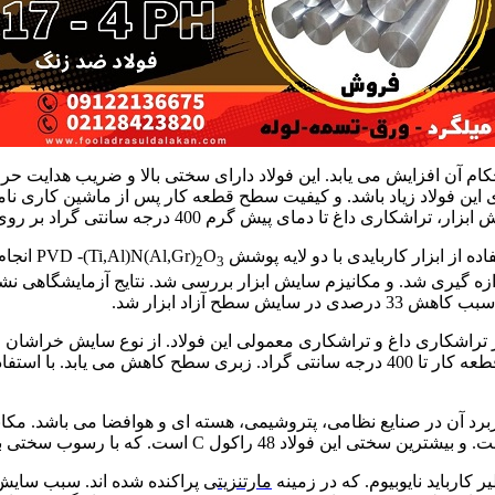
ختی، استحکام آن افزایش می یابد. این فولاد دارای سختی بالا و ضریب هدا
این فولاد زیاد باشد. و کیفیت سطح قطعه کار پس از ماشین کاری نامطل
 پیش گرم 400 درجه سانتی گراد بر روی این فولاد انجام شد.
ایدی با دو لایه پوشش PVD -(Ti,Al)N(Al,Gr)
O
انجام
2
3
ه گیری شد. و مکانیزم سایش ابزار بررسی شد. نتایج آزمایشگاهی نشان
 تراشکاری داغ و تراشکاری معمولی این فولاد. از نوع سایش خراشان
. و عمده کاربرد آن در صنایع نظامی، پتروشیمی، هسته ای و هوافضا می با
ارباید نایوبیوم. که در زمینه
مارتنزیت
ی پراکنده شده اند. سبب سای