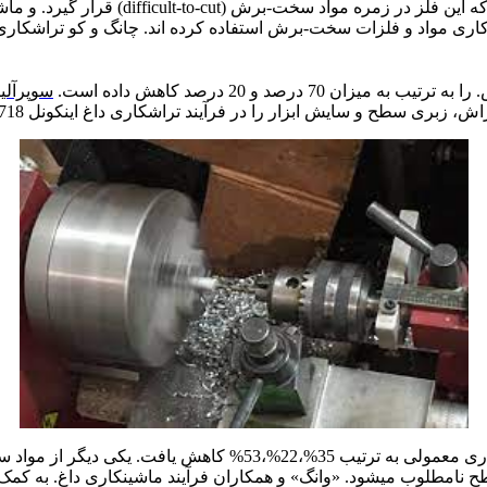
میشوند. به علاوه ضریب هدایت حرارتی پایین 
ری مواد و فلزات سخت-برش استفاده کرده اند. چانگ و کو تراشکاری د
درصد و 20 درصد کاهش داده است.
سوپرآلیا
ار را در فرآیند تراشکاری داغ اینکونل 718 با لیزر اندازه گیری کردند. نشان داده شد.
که انرژی ویژه تراش، سایش ابزار و زبری سطح در مقایسه با تراشکار
 نامطلوب میشود. «وانگ» و همکاران فرآیند ماشینکاری داغ. به کمک لیز