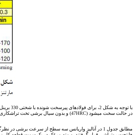
در حالت سخت میشود (47HRC) و بدون سیال برشی تخت تراشکاری قرار می گیرد. مقادیر سرعت بخشی کمتر از مقادیر پیشنهادی فوق و در محدوده 62 تا 123 متر بر دقیقه انتخاب شدند.
فرآیند تراشکاری داغ بر سایش