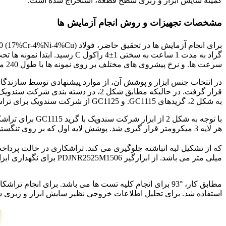
کمینه سایش ابزار و زبری سطح قطعه، استخراج شده است.
مشخصات تجهیزات و روش انجام آزمایش ها
سرعت ها. و نرخ پیشروی های مختلف بر روی نمونه ها با طول 240 میلی متر مطابق شکل 1 در مدت زمان 3 دقیقه انجام شد.
به شکل 2، گریدهای GC1115. و GC1125 از شرکت سندویک برای تراشکاری فولادهای زنگ نزن پیرسخت شونده مناسب هستند.
هر لایه 3 میکرومتر قرار گیری شد. پوشش لایه اول که بر روی تنگستن کارباید ایجاد گردید. N(Ti,A1) است که سختی خود را در دمای بالا به خوبی حفظ می کند. و پوشش لایه دوم (
میلی متر می باشد. از ابزارگیر PDJNR2525M1506 برای نگهداری ابزار حین تراشکاری استفاده شد. زوایه براده و آزاد ابزار به ترتیب °6 – و °6 است.
فرآیند تراشکاری داغ بر سایش
استفاده شد. برای تحلیل اطلاعات خروجی نظیر سایش ابزار و زبری سطح از آنالیز واریانس (ANOVA) در ن