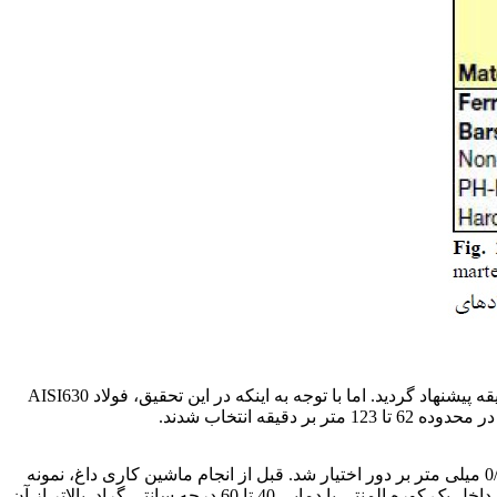
با توجه به شکل 2، برای فولادهای پیرسخت شونده با شختی 330 برینل. (معادل 33 راکول C)، سرعت برشی در محدوده 120 تا 185 متر بر دقیقه پیشنهاد گردید. اما با توجه به اینکه در این تحقیق، فولاد AISI630
مطابق جدول 1 در آنالیز واریانس سه سطح از سرعت برشی در نظرگیری شد. نرخ پیشروی با توجه با شکل 2 سه مقدار 0/102، 0/175 و 0/241 میلی متر بر دور اختیار شد. قبل از انجام ماشین کاری داغ، نمونه
ها تحت روتراشی قرار گرفتند. و مته مرغک در یک سمت قطعه کار زده شد. برای انجام ماشین کاری داغ در یک دمای مشخص. ابتدا نمونه ها داخل یک کوره المنتی با دمایی 40 تا 60 درجه سانتی گراد. بالاتر از آن