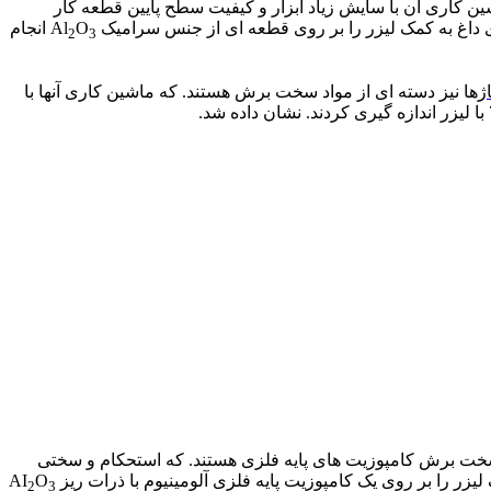
این فولاد سبب میشود. که این فلز در زمره مواد سخت-برش (difficult-to-cut) قرار گیرد. و ماشین کاری آن با سایش زیاد ابزار و کیفیت سطح پایین قطعه کار
اغ به کمک لیزر را بر روی قطعه ای از جنس سرامیک Al
O
انجام
2
3
ژ
ها نیز دسته ای از مواد سخت برش هستند. که ماشین کاری آنها با
ی معمولی به ترتیب 35%،22%،53% کاهش یافت. یکی دیگر از مواد سخت برش کامپوزیت های پایه فلزی هستند. که استحکام و سختی
ر را بر روی یک کامپوزیت پایه فلزی آلومینیوم با ذرات ریز AI
O
2
3