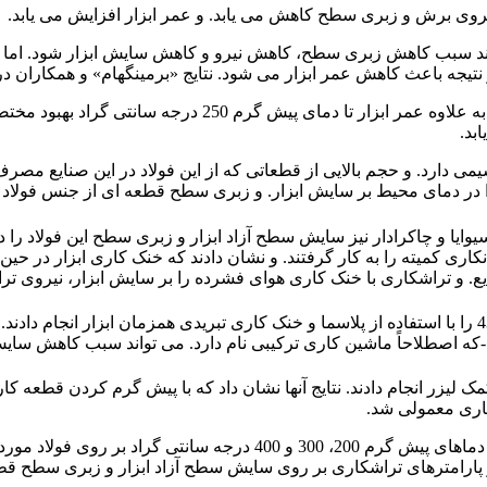
، نیروی برش و زبری سطح کاهش می یابد. و عمر ابزار افزایش می یابد.
د سبب کاهش زبری سطح، کاهش نیرو و کاهش سایش ابزار شود. اما از
عث کاهش عمر ابزار می شود. نتایج «برمینگهام» و همکاران در ماشین کاری داغ آلی
بد.
هی و پتروشیمی دارد. و حجم بالایی از قطعاتی که از این فولاد در این صن
 ابزار. و زبری سطح قطعه ای از جنس فولاد AISI630 با سختی 35HRC مورد بررسی قرار دادند.
یوایا و چاکرادار نیز سایش سطح آزاد ابزار و زبری سطح این فولاد را 
ری کمیته را به کار گرفتند. و نشان دادند که خنک کاری ابزار در حین
کاری با خنک کاری هوای فشرده را بر سایش ابزار، نیروی تراش. و زبری سطح فو
«خانی» و همکاران نیز فرآیند تراشکاری داغ این فولاد با سختی 43HRC را با استفاده از پلاسما و خنک کاری 
ودتی-که اصطلاحاً ماشین کاری ترکیبی نام دارد. می تواند سبب کاهش 
أثیر پارامترهای تراشکاری بر روی سایش سطح آزاد ابزار و زبری سطح 