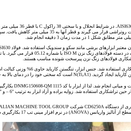
گراد به مدت 1 ساعت به سختی 1±4 راکول C رسید. ابتدا نمو
رم افزار مینی تب 17 بکارگیری شد.