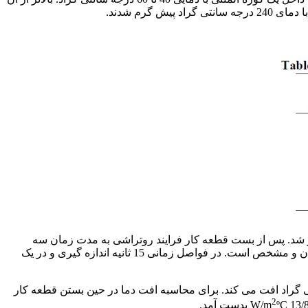
کار توسط مرغک مهار شد. پس از بست قطعه کار فرایند روتراشی به مدت زمان سه
دقیقه بر روی قطعه انجام شد. دمای قطعه کار پس از خروج از کوره با استفاده از یک ترموکوپل تماسی مدل CHY-502A که در شکل 3 نمایان و مشخص است. در فواصل زمانی 15 ثانیه اندازه گیری و در یک
داد. که پس از گذشت 60 ثانیه زمان (جهت بستن قطعه کار به دستگاه). دمای سطح قطعه به 230 درجه سانتی گراد افت می کند. برای محاسبه افت دما در حین بستن قطعه کار
2
ºC بدست آمد.