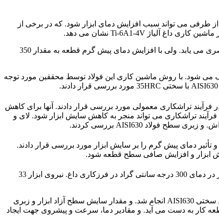
 طرفی می تواند سبب افزایش دمای ابزار شود. که در برخی از
اژ Ti-6A1-4V نشان می دهد.
که با افزایش دمای پیش گرم قطعه کار، نیروی برش کاهش می یابد. به علاوه عمر ابزار تا دمای پیش گرم 250 درجه سانتی گراد بهبود مختصری می یابد. ولی با افزایش دمای پیش گرم قطعه به مقدار 350
ایع مصرف می شود. با روش ماشین کاری این فولاد توسط محققین مورد توجه
در فرآیند تراشکاری معمولی مورد بررسی قرار دادند. آنها برای کاهش
 فرآیند تراشکاری می تواند منجر به کاهش سایش ابزار شود. لای و
لاد AISI630 بررسی کردند.
تبریدی همزمان ابزار انجام دادند. و تأثیر دمای پیش گرم را بر سایش ابزار مورد بررسی قرار دادند.
سایش ابزار و افزایش صافی سطح قطعه شود.
برمینگهام و همکاران نیز فرآیند فرزکاری داغ را بر روی این فولاد به کمک لیزر انجام دادند. نتایج آنها نشان داد که با پیش گرم کردن قطعه کار در دمای 300 درجه سانتی گراد در فرزکاری داغ. نیروی ابزار 33
در این تحقیق تراشکاری معمولی و تراشکاری داغ در حالت خشک. در دماهای پیش گرم 200، 300 و 400 درجه سانتی گراد بر روی فولاد مورد سختی AISI630 انجام شد. و مقدار سایش سطح آزاد ابزار و زبری
قطعه کار به دست می آید. و مقادیر دما، سرعت و پیشروی جهت ایجاد