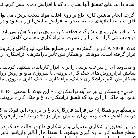
انجام دادند. نتایج تحقیق آنها نشان داد که با افزایش دمای پیش گرم
اگرچه انجام ماشین کاری داغ بر روی اغلب مواد سخت برش، می توان
فلزات مانند آلیاژهای تیتانیم منجر به افزایش سایش ابزار میشود و در نتیجه با
درجه سانتی گراد، عمر ابزار نسبت به تراشکاری معمولی کاهش می یا
فولاد AISI630 کاربرد گسترده ای در صنایع نظامی، نیروگا
قرار گرفته است. موهانتی و همکارانش تأثیر پارامترهای تراشکاری را در دمای محیط بر سایش
و محدوده ای از سرعت برشی را برای ابزار کاربایدی پیشنهاد کردند. س
سایش ابزار روش های خنک کاری برودتی با نیتروژن مایع و روش روانکا
همکارانش تأثیر تراشکاری خشک، تراشکاری با خنک کاری نیتروژن مایع. و تراش
نتایج آنها حاکی از این بود که تلفیق تراشکاری داغ و خنک کاری بر
درصد کاهش یافت و به تبع آن سایش ابزار نیز 50 درصد کمتر از فرزکاری معمولی شد.
سطح قطعه کار اندازه گیری میشود. با استفاده از آنالیز واریانس ت