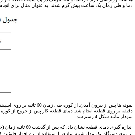
دما و طی زمان یک ساعت پیش گرم شدند. به عنوان مثال برای انجام ماشین کاری داغ در دمای 200 درجه سانتی گراد. نمونه ها داخل 
نمونه ها پس از بیرون آ
نمودار مانند شکل 4 رسم شد.
بر روی دستگاه. یک مدل شبیه سازی با استفاده از نرم افزار فلوئنت 6/3 نیز انجام شد. مقدار ضریب انتقال حرارت جابجایی در 60 ثانیه اول، 13/8 W/m