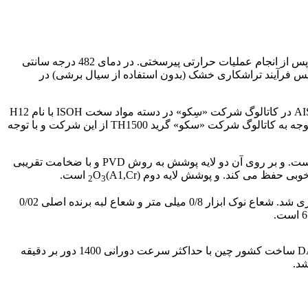
برای انجام آزمایش ها در تحقیق حاضر، فولاد AISI630 (17%Cr-4%Ni-4%Cu). در شرایط انحلال و با سختی 38 راکول C با قطر 36 میلی متر پس از انجام عملیات حرارتی پیرسختی. در دمای 482 درجه سانتی
نه ها تحت روتراشی قرار می گیرند و قطر آنها به 35 میلی متر کاهش یافت. سپس فرآیند تراشکاری خشک (بدون استفاده از سیال برشی) در
در انتخاب جنس ابزار و پوشش آن، از موارد پیشنهادی توسط سازندگان معتبر ابزارهای برشی مانند سکو و سندویک استفاده شد. فولاد AISI630 در کاتالوگ شرکت «سِکو» در دسته مواد سخت ISOH با نام H12
قرار گرفت. در حالیکه مطابق شکل 2، در دسته بندی شرکت سندویک در دسته فولادهای زنگ نزن ISO M با شماره 05.12 قرار می گیرد. با توجه به کاتالوگ شرکت «سکو» گرید TH1500 از این شرکت و با توجه
با توجه به شکل 2 از ابزار شرکت سندویک با گرید GC1115 برای تراشکاری استفاده شد. جنس ابزار، تنگستن کارباید حاوی 6% وزنی کبالت است. و بر روی آن دو لایه پوشش به روش PVD و با ضخامت تقریبی
(A1,Cr است.
O
2
3
که از تشکیل لبه انباشته جلوگیری می کند. تراشکاری در حالت پرداخت و میانی انجام شد. لذا از ابزار با کد DNMG150608-QM 1115 بکارگیری شد. شعاع نوک ابزار 0/8 میلی متر و شعاع لبه برنده اصلی 0/02
مطابق کار، °93 برای انجام کلیه تست ها می باشد. برای انجام تراشکاری از دستگاه CD6250A شرکت DALIAN MACHINE TOOL GROUP ساخت کشور چین با حداکثر سرعت دورانی 1400 دور بر دقیقه