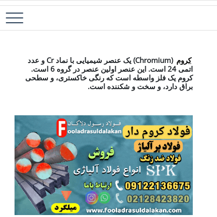
رش
فولاد آلیاژی-میلگرد آلیاژی-تسمه آلیاژی-ورق آلیاژی-لوله آلیاژی-نبشی
فولاد رسول دلاکان
ه
فولادی-ناودانی فولادی-قیمت ورق-قیمت فولاد
حتوا
عنصر کروم
کروم
(Chromium) یک عنصر شیمیایی با نماد Cr و عدد
اتمی 24 است. این عنصر اولین عنصر در گروه 6 است.
کروم یک فلز واسطه است که رنگی خاکستری، و سطحی
براق دارد، و سخت و شکننده است.