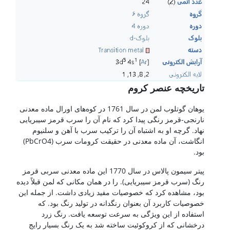
تاریخچه عنصر کروم
یوهان گوتلوب لمن در سال 1761 در کوه‌های اورال ماده معدنی
نارنجی-قرمز رنگی پیدا کرد که نام آن را سرب قرمز سیبریایی
نهاد. گرچه او به اشتباه آن را ترکیب سرب با آهن و سلنیوم
انگاشت، آن ماده معدنی در حقیقت کرومات سرب (PbCrO4)
بود.
پیتر سیمون پالاس در سال 1770 این ماده معدنی سربی قرمز
رنگ (سرب قرمز سیبریایی). را در همان مکانی که لمن قبلاً دیده
بود، مشاهده کرد که خصوصیات مفید زیادی داشت. از جمله این
خصوصیات کاربرد آن بعنوان رنگدانه در تولید رنگ بود. که
استفاده از این ویژگی به سرعت توسعه یافت. رنگ زرد
درخشانی که از کروکوئیت ساخته شد به یک رنگ بسیار رایج