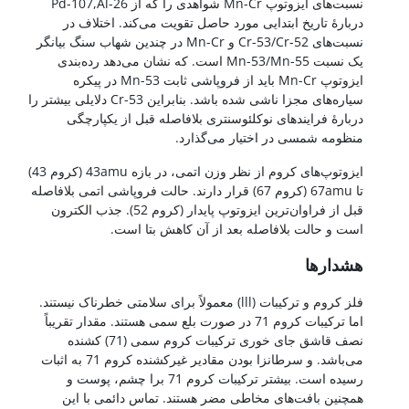
نسبت‌های ایزوتوپ Mn-Cr شواهدی را که از Pd-107,Al-26
دربارۀ تاریخ ابتدایی مورد حاصل تقویت می‌کند. اختلاف در
نسبت‌های Cr-53/Cr-52 و Mn-Cr در چندین شهاب سنگ بیانگر
یک نسبت Mn-53/Mn-55 است. که نشان می‌دهد رده‌بندی
ایزوتوپ Mn-Cr باید از فروپاشی ثابت Mn-53 در پیکره
سیاره‌های مجزا ناشی شده باشد. بنابراین Cr-53 دلایلی بیشتر را
دربارۀ فرایندهای نوکلئوسنتری بلافاصله قبل از یکپارچگی
منظومه شمسی در اختیار می‌گذارد.
ایزوتوپ‌های کروم از نظر وزن اتمی، در بازه 43amu (کروم 43)
تا 67amu (کروم 67) قرار دارند. حالت فروپاشی اتمی بلافاصله
قبل از فراوان‌ترین ایزوتوپ پایدار (کروم 52). جذب الکترون
است و حالت بلافاصله بعد از آن کاهش بتا است.
هشدارها
فلز کروم و ترکیبات (lll) معمولاً برای سلامتی خطرناک نیستند.
اما ترکیبات کروم 71 در صورت بلع سمی هستند. مقدار تقریباً
نصف قاشق جای خوری ترکیبات کروم سمی (71) کشنده
می‌باشد. و سرطانزا بودن مقادیر غیرکشنده کروم 71 به اثبات
رسیده است. بیشتر ترکیبات کروم 71 برا چشم، پوست و
همچنین بافت‌های مخاطی مضر هستند. تماس دائمی با این