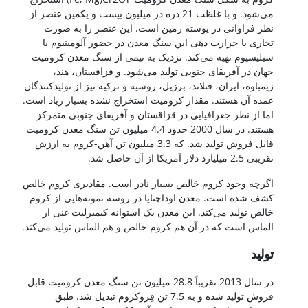
می‌شود. و با غلظت 21 ذره در میلیون بیست و یکمین عنصر از
نظر فراوانی در پوسته زمین است. این عنصر را به صورت
تجاری با حرارت دهی این سنگ معدن در حضور آلومینیوم یا
سیلیسیوم تهیه می‌کند. نزدیک به نیمی از سنگ معدن کرومیت
جهان در آفریقای جنوبی تولید می‌شود. و قزاقستان، هند،
زیمباوه، ایران، فنلاند، برزیل، روسیه و ترکیه نیز از تولیدکنندگان
عمده آن هستند. مقدار کرومیت استخراج نشده بسیار زیاد است.
اما از نظر جغرافیایی در قزاقستان و آفریقای جنوبی متمرکز
هستند. در سال 2000 حدود 4.4 میلیون تن سنگ معدن کرومیت
قابل فروش تولید شد. که 3.3 میلیون تن آهن-کروم به ارزش
تقریبی 2.5 میلیارد دلار آمریکا از آن حاصل شد.
اگرچه وجود کروم خالص بسیار نادر است. مقادیری کروم خالص
کشف شده است. معدن اوداچنایا در روسه نمونه‌هایی از کروم
خالص تولید می‌کند. این معدن یک استوانه کیمبرلیت غنی از
الماس است که در آن هم کروم خالص و هم الماس تولید می‌کند.
تولید
در سال 2013 تقریباً 28.8 میلیون تن سنگ معدن کرومیت قابل
فروش تولید شده و به 7.5 تن فِروکروم تبدیل شد. طبق