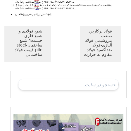
فولاد پرکاربرد
شمع فولادی و
صنعت
شمع فلزی
پتروشیمی-فولاد
چیست؟-شمع
آلیاژی-فولاد
ساختمان-steel
ضداکسید-فولاد
pile-قیمت فولاد
مقاوم به حرارت
ساختمانی