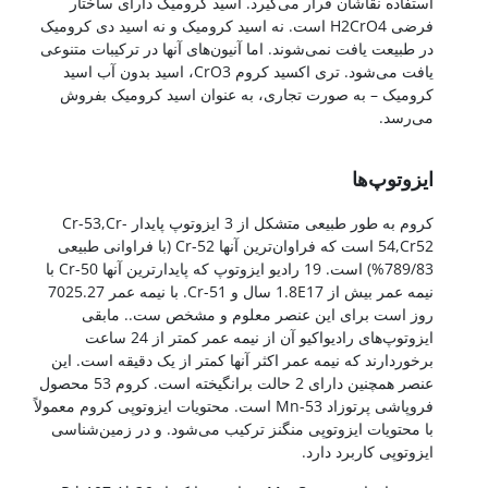
استفاده نقاشان قرار می‌گیرد. اسید کرومیک دارای ساختار
فرضی H2CrO4 است. نه اسید کرومیک و نه اسید دی کرومیک
در طبیعت یافت نمی‌شوند. اما آنیون‌های آنها در ترکیبات متنوعی
یافت می‌شود. تری اکسید کروم CrO3، اسید بدون آب اسید
کرومیک – به صورت تجاری، به عنوان اسید کرومیک بفروش
می‌رسد.
عنصر کروم
ایزوتوپ‌ها
کروم به طور طبیعی متشکل از 3 ایزوتوپ پایدار Cr-53,Cr-
54,Cr52 است که فراوان‌ترین آنها Cr-52 (با فراوانی طبیعی
789/83%) است. 19 رادیو ایزوتوپ که پایدارترین آنها Cr-50 با
نیمه عمر بیش از 1.8E17 سال و Cr-51. با نیمه عمر 7025.27
روز است برای این عنصر معلوم و مشخص ست.. مابقی
ایزوتوپ‌های رادیواکیو آن از نیمه عمر کمتر از 24 ساعت
برخوردارند که نیمه عمر اکثر آنها کمتر از یک دقیقه است. این
عنصر همچنین دارای 2 حالت برانگیخته است. کروم 53 محصول
فروپاشی پرتوزاد Mn-53 است. محتویات ایزوتوپی کروم معمولاً
با محتویات ایزوتوپی منگنز ترکیب می‌شود. و در زمین‌شناسی
ایزوتوپی کاربرد دارد.