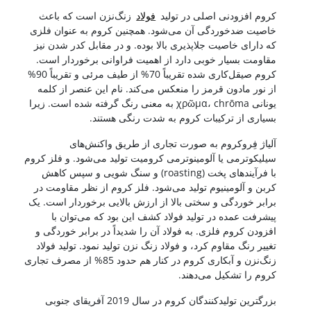
کروم افزودنی اصلی در تولید
فولاد
زنگ‌نزن است که باعث
خاصیت ضدخوردگی آن می‌شود. همچنین کروم به عنوان فلزی
که دارای خاصیت جلاپذیری بالا بوده. و در مقابل کدر شدن نیز
مقاومت بسیار خوبی دارد از اهمیت فراوانی برخوردار است.
کروم صیقل‌کاری شده تقریباً 70% از طیف مرئی و تقریباً 90%
از نور مادون قرمز را منعکس می‌کند. نام این عنصر از کلمه
یونانی χρῶμα، chrōma به معنی رنگ گرفته شده است. زیرا
بسیاری از ترکیبات کروم به شدت رنگی هستند.
آلیاژ فِروکروم به صورت تجاری از طریق واکنش‌های
سیلیکوترمی یا آلومینوترمی کرومیت تولید می‌شود. و فلز کروم
با فرآیندهای پخت (roasting) و سنگ شویی و سپس کاهش
کربن و آلومینیوم تولید می‌شود. فلز کروم از نظر مقاومت در
برابر خوردگی و سختی بالا از ارزش بالایی برخوردار است. یک
پیشرفت عمده در تولید فولاد کشف این بود که می‌توان با
افزودن کروم فلزی. به فولاد آن را شدیداً در برابر خوردگی و
تغییر رنگ مقاوم کرد، و فولاد زنگ نزن تولید نمود. تولید فولاد
زنگ‌نزن و آبکاری کروم در کنار هم حدود 85% از مصرف تجاری
کروم را تشکیل می‌دهند.
بزرگترین تولیدکنندگان کروم در سال 2019 آفریقای جنوبی