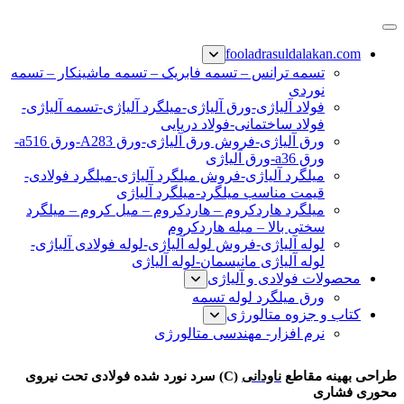
پرش
فولاد رسول دلاکان
فولاد آلیاژی-میلگرد آلیاژی-تسمه آلیاژی-ورق آلیاژی-لوله آلیاژی-
به
fooladrasuldalakan.com
نبشی فولادی-ناودانی فولادی-قیمت ورق-قیمت فولاد
محتوا
تسمه ترانس – تسمه فابریک – تسمه ماشینکار – تسمه
نوردی
فولاد آلیاژی-ورق آلیاژی-میلگرد آلیاژی-تسمه آلیاژی-
فولاد ساختمانی-فولاد دریایی
ورق آلیاژی-فروش ورق آلیاژی-ورق A283-ورق a516-
ورق a36-ورق آلیاژی
میلگرد آلیاژی-فروش میلگرد آلیاژی-میلگرد فولادی-
قیمت مناسب میلگرد-میلگرد آلیاژی
میلگرد هاردکروم – هاردکروم – میل کروم – میلگرد
سختی بالا – میله هاردکروم
لوله آلیاژی-فروش لوله آلیاژی-لوله فولادی آلیاژی-
لوله آلیاژی مانیسمان-لوله آلیاژی
محصولات فولادی و آلیاژی
ورق میلگرد لوله تسمه
کتاب و جزوه متالورژی
نرم افزار- مهندسی متالورژی
طراحی بهینه ناودانی (C)
طراحی بهینه مقاطع
ناودانی
(C) سرد نورد شده فولادی تحت نیروی
محوری فشاری