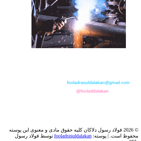
📞
تماس با مجموعه فولاد رسول دلاکان
📱
Phone: 09122136675 – 02128423820
💬
WhatsApp: 09122136675
📧
Email:
fooladrasuldalakan@gmail.com
📷
Instagram:
@fooladdalakan
© 2026 فولاد رسول دلاکان کلیه حقوق مادی و معنوی این پوسته
محفوظ است.
|
پوسته:
fooladrasuldalakan
توسط فولاد رسول