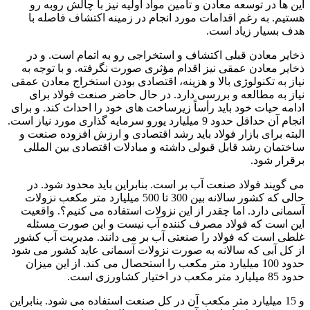
این ها در توسعه معادن و تأمین مواد اولیه نیز با چالش روبه رو
هستیم. به رغم اقدامات مورد انجام در زمینه اکتشاف فاصله با
هدف بسیار زیاد است.
ذخایر معادن قبلی اکتشاف و استخراجی رو به اتمام است. و در
ذخایر معادن عمقی نیز اقدام مؤثری صورت نگرفته. و با توجه به
نیاز به تکنولوژی بالا و هزینه، اقتصادی بودن استخراج معادن عمقی
نیاز به مطالعه و بررسی دارد. در حال حاضر صنعت فولاد برای
ادامه حیات خود باید رأساً زیرساخت های خود را احداث کند. و برای
انجام آن حداقل حدود 9 میلیارد یورو سرمایه گذاری مورد نیاز است.
البته برای بازار فولاد باید رشد اقتصادی و ارزش افزوده صنعت و
ساختمان رشد قابل قبولی داشته و مبادلات اقتصادی بین المللی
برقرار شود.
می گویند فولاد صنعت آب بر است. بنابراین باید محدود شود. در
حالی که کشور سالانه بین 300 تا 500 میلیارد متر مکعب نزولات
آسمانی دارد. اما چقدر از این نزولات استفاده می کنیم؟. واقعیت
این است که فولاد مصرف کننده آب نیست و این صورت مسئله
غلطی است که فولاد را صنعتی آب بر می دانند. مدیریت آب کشور
از کل آبی که سالانه به صورت نزولات آسمانی عاید کشور می شود
حدود 100 میلیارد متر مکعب را استحصال می کند. از این میزان
حدود 85 میلیارد متر مکعب در اختیار کشاورزی است.
و 15 میلیارد متر مکعب آن در کل صنعت استفاده می شود. بنابراین