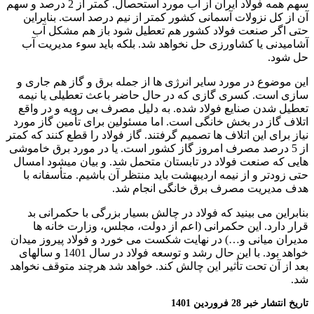
سهم همه فولاد ایران از آب مورد استحصال. کمتر از 2 درصد و سهم
آن از کل نزولات آسمانی کشور کمتر از نیم درصد است. بنابراین
حتی اگر صنعت فولاد کشور هم تعطیل شود باز هم مشکل آب
آشامیدنی یا کشاورزی حل نخواهد شد. بلکه باید سوء مدیریت آب
حل شود.
این موضوع در مورد سایر انرژی ها از جمله برق و گاز هم جاری و
سازی است. کسری گازی که در حال حاضر باعث تعطیلی یا نیمه
تعطیل شدن صنایع فولاد شده. به دلیل مصرف بی رویه و در واقع
اتلاف گاز در بخش خانگی است. اما مسئولین برای تأمین گاز مورد
نیاز برای این اتلاف ها تصمیم گرفتند. گاز فولاد را قطع کنند که کمتر
از 5 درصد مصرف امروز گاز کشور است. یا در مورد برق خاموشی
هایی که صنعت فولاد در تابستان متحمل شد. و بیان میشود امسال
حتی زودتر و از نیمه اردیبهشت باید منتظر آن باشیم. متأسفانه با
هدف مدیریت مصرف برق خانگی انجام شد.
بنابراین می بینید که فولاد در چالش بسیار بزرگی با حکمرانی بد
قرار دارد. این حکمرانی (اعم از دولت، مجلس، وزارت خانه ها
مدیران میانی و…) در نهایت شکست می خورد و فولاد پیروز میدان
خواهد بود. با این حال رشد و توسعه فولاد در سال 1401 و سالهای
بعد از آن تحت تأثیر این چالش کند. خواهد شد هرچند متوقف نخواهد
شد.
تاریخ انتشار خبر 28 فروردین 1401