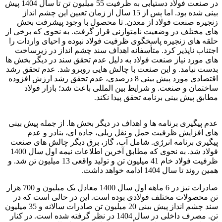
در صنعت فولاد دستیابی به ظرفیت 55 میلیون تن تا سال 1404 پیش
بینی شده بود. اما پس از 15 سال از زمان تعیین این چشم انداز
زنجیره صنعت فولاد از معدن. تا محصول با وجود پیشرفت بخش
های مختلف در وضعیت نامتوازنی قرار گرفت. به نحوی که برخی از
حلقه های زنجیره پاسخگوی ظرفیت فولاد نبوده و احیای واردات را
اجتناب ناپذیر کرد. متأسفانه اهداف سند چشم انداز در زیرساخت
های مورد نیاز صنعت فولاد به دلیل عدم تحقق سند در دیگر بخش ها
بدست نیامد. و این صنعت با چالش هایی روبرو شد. عدم تحقق رشد
اقتصادی مورد پیش بینی 8 درصدی، عدم تحقق رشد ارزش افزوده
ساختمان و صنعت. و شرایط بین المللی باعث شد؛ بازار فولاد
مطابق پیش بینی برنامه تحقق پیدا نکند.
زمین گیری صنعت فولاد
عدم پیگیری برنامه ها و اهداف در دیگر بخش ها. از جمله پیش بینی
های افزایش ظرفیت حمل و نقل ریلی، جاده ای، بنادر و عدم
پیگیری برنامه انرژی. شامل آب، گاز، برق دیگر چالش های صنعت
فولاد شد. به نحوی که مطابق آخرین اطلاعات نیمه اول سال 1400
ظرفیت فولاد خام 41 میلیون تن و تولید واقعی 13 میلیون تن شد. و
همین روند تا سال 1404 ادامه خواهد داشت.
صادرات نیز در 6 ماهه اول سال 1400 معادل یک میلیون و 700 هزار
تن محصولات مختلف فولادی بوده است. این در حالی است که در
سند چشم انداز پیش بینی 20 میلیون تن صادرات سالانه و 35 میلیون
تن. مصرف داخلی در سال 1404 در نظر گرفته شده است. در کنار