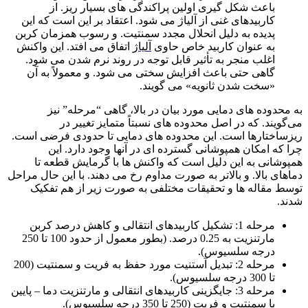
باعث شکل گیری اولین پراکندگی های بسیار ریز. از
کاربیدهای غنی از آلیاژ می شود. اعتقاد بر این است که این
پدیده به دلیل انحلال مجدد سمنتیت. و رسوب همزمان کربن
به عنوان کاربید خاص حاوی
آلیاژ
اتفاق می افتد. این واکنش
اغلب منجر به تأثیر قابل توجه در روند نرم شدن می شود.
گاهی حتی باعث افزایش سختی می شود. و معمولاً به آن
«سخت شدن ثانویه» می گویند.
به محدوده های دمایی مورد بیان در بالا، گاهی “مرحله” نیز
می‌گویند. که در اصل محدوده های نسبتاً متمایز تغییر در
ریزساختارها است. این محدوده های دمایی تا حدودی فرضی است.
چرا که امکان همپوشانی گسترده ای در آنها وجود دارد. این
همپوشانی به این دلیل است که واکنش ها با گرمایش قطعه تا
دماهای بالا. و بالاتر به صورت مداوم رخ می دهند. با این حال مراحل
توسط مقاله ها و تحقیقات مختلفی به صورت زیر از هم تفکیک
شدند.
مرحله 1: تشکیل کاربیدهای انتقالی و کاهش درصد کربن
مارتنزیت به 0.25 درصد. (بطور معمول از حدود 100 تا 250
درجه سلسیوس).
مرحله 2: تبدیل آستنیت مورد حفظ به فریت و سمنتیت (200
تا 300 درجه سلسیوس).
مرحله 3: جایگزینی کاربیدهای انتقالی و مارتنزیت دما – پایین
با سمنتیت و فریت (250 تا 350 درجه سلسیوس).