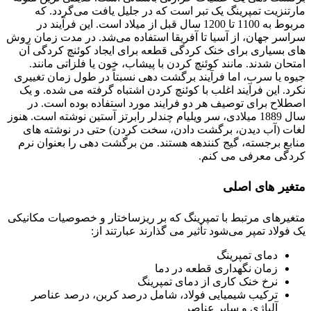
مارتنزیت تمپرینگ یک تبر است که در جلیل یافت می‌گردد. که
مربوط به 1100 تا 1200 سال قبل از میلاد است. این فرآیند در
سراسر جهان، از آسیا تا آفریقا استفاده می‌شد. در مدت زمان روش
های بسیاری برای خنک کردگی قطعه برای ایجاد کوئنچ کردگی آن
امتحان شدند. مانند کوئنچ کردن با پیشاب، خون یا فلزاتی مانند.
جیوه یا سرب، اما فرآیند برگشت دهی نسبتاً در طول زمان تغییری
نکرد. این فرآیند اغلب با کوئنچ کردن اشتباه گرفته می شده. و یک
اصطلاح برای توصیف هر دو فرایند مورد استفاده بوده است. در
سال 1889 میلادی، سر ویلیام چندلر رابرتز آستین نوشته است. هنوز
لغات (آب دیدن، برگشت دادن، سخت کردن) حتی در نوشته های
منابع برجسته، گیج کنندهه هستند. من برگشت دهی را بعنوان نرم
کردگی معرفی می کنم.
متغیر های اصلی
متغیرهای مرتبط با تمپرینگ که بر ریزساختار و خصوصیات مکانیکی
یک فولاد تمپر می‌شود تأثیر می گذارند عبارتند از:
دمای تمپرینگ
زمان نگهداری قطعه در دما
نرخ خنک کاری از دمای تمپرینگ
ترکیب شیمیایی فولاد، شامل درصد کربن، درصد عناصر
آلیاژی و سایر عناصر