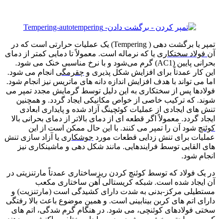
فروش ف
تمپر یا برگشت دهی ( Tempering) یک عملیات حرارتی است که در
آن
فولاد سختکاری
یا که نرماله است. معمولاً تا دمایی کمتر از دمای
بحرانی پایین (AC1) گرم می‌شود و با نرخ مناسبی خنک می شود.
این کار عمدتاً برای افزایش شکل پذیری و
چقرمگی
انجام می شود.
اما می تواند با هدف افزایش اندازه دانه های ماتریس نیز انجام شود.
فولادها پس از سختکاری به این دلیل توسط گرمایش مجدد تمپر می
شوند. که ترکیب خاصی از خواص مکانیکی ایجاد گردد. و همچنین
تنش های ایجادی از عملیات کوئچینگ آزاد شده و پایداری ابعادی
ایجاد گردد. معمولاً اگر قطعه ای از دمای بالاتر از دمای بحرانی بالا
کوئنچ
شود آن را تمپر می کنند. با این حال ممکن است از این
عملیات برای تنش زدایی قطعات مورد
جوشکاری
یا آزاد سازی تنش
های القایی توسط فرایندهایی. مانند شکل دهی و ماشینکاری نیز
انجام شود.
در یک فولاد که توسط کوئنچ کردن ریزساختاری عمدتاً مارتنزیتی در
آن ایجاد شده است. شبکه کریستالی آهن ساختاری مکعب
مستطیلی مرکز-بدنی به شدت دارای کشیدگی است (مارتنزیت) و
دارای اتم های کربن بینابینی است. و همین موضوع باعث بالا رفتگی
سختی فولادهای کوئنچی، می شود. در هنگام گرم شدگی، اتم های