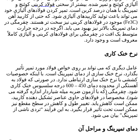
آلیاژی کوئنچ و تمپر شده. بیشتر از سختی
فولاد کربنی
کوئنچ و
تمپرینگ با همان درصد کربن است. تمپر کردن فولادهای آلیاژی خود
می تواند باعث تولید کاربیدهای آلیاژی شود. که حتی از کاربید آهن
(Fe3C) موجود در فولادهای کربنی نیز سخت تر هستند. چقرمگی در
دمای تمپرینگ بالاتر نیز بهبود می یابد. اگرچه در درجه حرارت
متوسط یک افت در چقرمگی برای فولادهای کربنی و آلیاژی کاملاً
معروف است و وجود دارد.
نرخ خنک کاری
عامل دیگری که می تواند بر روی خواص فولاد مورد تمپر تأثیر
بگذارد، نرخ خنک سازی از دمای تمپرینگ است. با اینکه خصوصیات
کششی با نرخ خنک سازی ارتباطی ندارد. در صورتی که فولاد به
آهستگی از محدوده دمای 450 – 600 درجه سلسیوس خنک کاری
شود. چقرمگی (که با آزمون ضربه میله شیاردار اندازه گرفته می
شود). مخصوصاً در فولادهای حاوی عناصر تشکیل دهنده کاربید،
ممکن است کاهش یابد. تغییر طول و کاهش در سطح مقطع نیز
ممکن است تحت تأثیر قرار بگیرد. به این فرآیند “تردی ناشی از
تمپرینگ” بیان می شود.
دمای تمپرینگ و مراحل آن