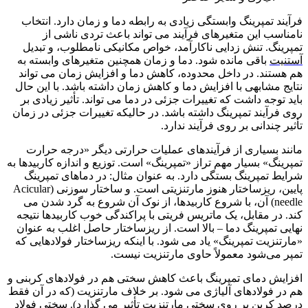
فرآیند تمپرینگ وابستگی زیادی به رابطه دما و زمان دارد. انتخاب
نامناسب این متغیرهای فرآیند می تواند باعث تردی ناشی از
تمپرینگ. تنش زدایی ناکارآمد، خواص مکانیکی نامطلوب، و تبدیل
آستنیت
باقی مانده شود. دما و زمان همچنین متغیرهای وابسته به
هم هستند. در داخل محدوده، کاهش دما و افزایش زمان می تواند
نتایج مشابهی با افزایش دما و کاهش زمان داشته باشد. با این حال
باید توجه داشت که تغییرات جزئی در دما می تواند. تأثیر زیادی بر
روی فرآیند تمپرینگ داشته باشد. در حالیکه تغییرات جزئی در زمان
تأثیر چندانی بر روی فرآیند ندارد.
مانند بسیاری از فرآیندهای عملیات حرارتی دیگر «درجه حرارت
تمپرینگ» بسیار مهم تراز «تمپرینگ» است. توزیع و اندازه کاربیدها به
شرایط تمپرینگ بستگی دارد. به عنوان مثال: در دماهای تمپرینگ
پایین، ریزساختار هنوز مارتنزیتی است. و ساختار سوزنی (Acicular
needle) آن، با شروع کاربیدها، از نوک آن شروع به گرد شدن می
کند. در مقابل، یک ماتریس فریتی با پراکندگی خوب کاربیدها نتیجه
نهایی تمپرینگ دما – بالا است. از ریزساختار حاصل اغلب به عنوان
«مارتنزیت تمپرینگ» یاد می شود. با اینکه ریزساختار فولادهایی که
تمپر می‎‌شود معمولاً حاوی مارتنزیت نیست.
افزایش دمای تمپرینگ باعث کاهش سختی هم در فولادهای کربنی و
هم در فولادهای آلیاژی می شود. بر خلاف مارتنزیت (که در آن فقط
درصد کربن بر روی سختی مارتنزیت تأثیر می گذارد). سختی فولاد