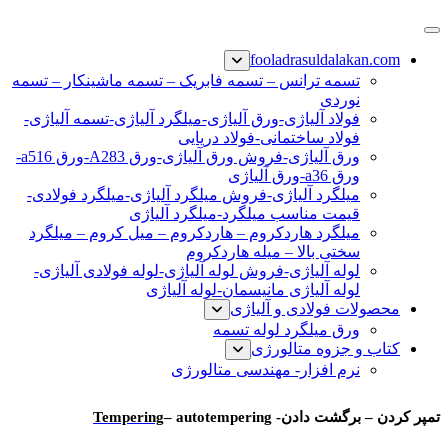
پرش
فولاد رسول دلاکان
فولاد آلیاژی-میلگرد آلیاژی-تسمه آلیاژی-ورق آلیاژی-لوله آلیاژی-
به
fooladrasuldalakan.com
نبشی فولادی-ناودانی فولادی-قیمت ورق-قیمت فولاد
محتوا
تسمه ترانس – تسمه فابریک – تسمه ماشینکار – تسمه
نوردی
فولاد آلیاژی-ورق آلیاژی-میلگرد آلیاژی-تسمه آلیاژی-
فولاد ساختمانی-فولاد دریایی
ورق آلیاژی-فروش ورق آلیاژی-ورق A283-ورق a516-
ورق a36-ورق آلیاژی
میلگرد آلیاژی-فروش میلگرد آلیاژی-میلگرد فولادی-
قیمت مناسب میلگرد-میلگرد آلیاژی
میلگرد هاردکروم – هاردکروم – میل کروم – میلگرد
سختی بالا – میله هاردکروم
لوله آلیاژی-فروش لوله آلیاژی-لوله فولادی آلیاژی-
لوله آلیاژی مانیسمان-لوله آلیاژی
محصولات فولادی و آلیاژی
ورق میلگرد لوله تسمه
کتاب و جزوه متالورژی
نرم افزار- مهندسی متالورژی
تمپر
تمپر کردن – برگشت دادن-
– autotempering
Tempering