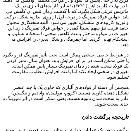
کربن به راحتی پخش می‌شود و در مراحل مختلفی واکنش می دهند.
تا در نهایت
کاربید
آهن (Fe3C) یا سایر کاربیدهای آلیاژی در یک
ماتریس فریتی شکل بگیرد. که با گذشت زمان تنش آن کاهش می
یابد. خواص فولاد تمپرینگ در درجه اول از روی اندازه، شکل، ترکیب
و توزیع کاربیدهای متشکل، تعیین می شود. البته سختکاری محلول –
جامد فریت نیز سهم نسبتاً کمی در خواص فولاد تمپرینگ دارد. این
تغییرات در میکروساختار باعث کاهش سختی، استحکام تسلیم، و
استحکام نهایی گردید. اما چقرمگی و شکل پذیری را افزایش می
دهد.
در شرایط خاصی، سختی ممکن است تحت تأثیر تمپرینگ قرار نگیرد
یا حتی ممکن است در اثر آن افزایش یابد. بعنوان مثال: تمپر کردن
یک فولاد سخت شده در دمای تمپرینگ بسیار پایین ممکن است.
تغییری در سختی ایجاد نکند اما باعث افزایش مطلوب مقاومت
تسلیم شود.
همچنین آن دسته از فولادهای آلیاژی که حاوی یک یا چند عنصر
تشکیل دهنده کاربید هستند. (
کروم
،
مولیبدن
،
وانادیم
و تنگستن)
قادر به سخت شدن ثانویه هستند. یعنی ممکن است در اثر تمپرینگ تا
حدی سخت شوند.
تاریخچه برگشت دادن
برگشت دهی یک عملیات حرارتی باستانی است. قدیمی ترین نمونۀ