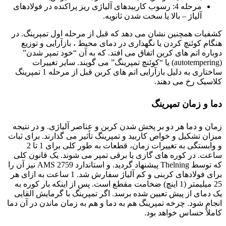
مرحله 4: رسوب کاربیدهای آلیاژی ریز پراکنده در فولادهای
آلیاژ – بالا یا سخت شدن ثانویه.
کشفیات همچنین نشان می دهد که قبل از مرحله اول تمپرینگ. در
هنگام کوئنچ کردن یا نگهداری در دمای محیط ، بازآرایی و توزیع
دوباره اتم های کربن اتفاق می افتد. که به آن “خود تمپر شدن”
(autotempering) یا “کوئنچ تمپرینگ” می گویند. سایر تغییرات
ساختاری به دلیل بازآرایی اتم های کربن قبل از مرحله 1 تمپرینگ
کلاسیک رخ می دهند.
دما و زمان تمپرینگ
زمان و دما هر دو بر پخش شدن کربن و عناصر آلیاژی. و در نتیجه
میزان تشکیل و خواص کاربید و تمپرینگ تأثیر می گذارند. برای ثبات
و وابستگی به تغییرات زمان، قطعات به طور کلی برای 1 تا 2
ساعت. در کوره های گازی یا برقی تمپر می شوند. یک قانون کلی
که توسط Thelning پیشنهاد گردید. و استاندارد AMS 2759 نیز آن را
برای فولادهای کربنی و کم آلیاژ سفارش شد. 1 ساعت به ازای هر
25 میلیمتر (1 اینچ) ضخامت مقطع است. پس از اینکه بار کوره به
یک دمای از پیش تعیین شده برسد. اگر تمپرینگ با گرمایش القایی
انجام شود. چرخه تمپرینگ هم به دما و هم به زمان ماندن در آن دما
کاملاً حساس خواهد بود.