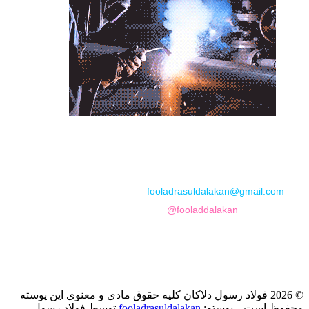
📞
تماس با مجموعه فولاد رسول دلاکان
📱
Phone: 09122136675 – 02128423820
💬
WhatsApp: 09122136675
📧
Email:
fooladrasuldalakan@gmail.com
📷
Instagram:
@fooladdalakan
© 2026 فولاد رسول دلاکان کلیه حقوق مادی و معنوی این پوسته
محفوظ است.
|
پوسته:
fooladrasuldalakan
توسط فولاد رسول