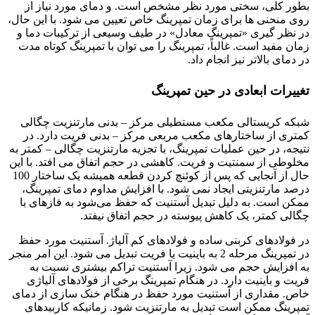
بطور کلی، سختی مورد نظر مشخص است. و دمای مورد نیاز از
روی منحنی ها برای زمان تمپرینگ خاص تعیین می شود. با این حال،
در نظر گیری «تمپرینگ معادل» در طیف وسیعی از ترکیبات دما و
زمان مفید است. غالباً، تمپرینگ را می توان با تمپرینگ کوتاه مدت
در دمای بالاتر نیز انجام داد.
تغییرات ابعادی در حین تمپرینگ
شبکه کریستالی مکعب مستطیلی مرکز – بدنی مارتنزیت چگالی
کمتری از ساختارهای مکعب مربعی مرکز – بدنی فریت دارد. در
نتیجه، در حین عملیات تمپرینگ، با تجزیه مارتنزیت چگالی – کمتر به
مخلوطی از سمنتیت و فریت. کاهشی در حجم اتفاق می افتد. با این
حال از آنجایی که پس از کوئنچ کردن قطعه همیشه یک ساختار 100
درصد مارتنزیتی ایجاد نمی شود. با افزایش مداوم دمای تمپرینگ،
ممکن است. به دلیل تبدیل آستنیت که حفظ می‌شود به فازهای با
چگالی کمتر، یک کاهش پیوسته در حجم اتفاق نیفتد.
در فولادهای کربنی ساده و فولادهای کم آلیاژ. آستنیت مورد حفظ
در تمپرینگ مرحله 2 به باینیت یا فریت تبدیل می شود. این امر منجر
به افزایش حجم می شود. زیرا آستنیت تراکم بیشتری نسبت به
فریت و باینیت دارد. در هنگام تمپرینگ برخی از فولادهای آلیاژی
خاص. مقداری از آستنیت مورد حفظ در هنگام خنک سازی از دمای
تمپرینگ ممکن است تبدیل به مارتنزیت شود. زمانیکه کاربیدهای