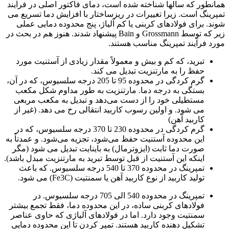
همانطور که سالها شناخته شده است، دمای فاکتور اصلی در فرآیند
تمپرینگ است. زیرا تغییرات در ریزساختار با افزایش دما تسریع می
شوند. برای فولادهای کربنی یا کم آلیاژ، پنج محدوده دمایی عملی
زیر که توسط Grossmann و Bain پیشنهاد شدند. هنوز هم در بحث در
مورد فرآیند تمپرینگ مناسب هستند.
تبرید، که کم و بیش و معمولاً مقدار زیادی از آستنیت مورد
حفظ را به مارتنزیت تبدیل می کند.
گرم کردگی در محدوده 95 تا 205 درجه سلسیوس، که در آن،
بستگی به درجه دما. مارتنزیت به طور مداوم شکل مکعب
مستطیلی خود را از دست می‌دهد و تبدیل به مکعب مربعی
می شود. و اولین رسوب کاربید انتقالی رخ می دهد. (غیر از
کاربید آهن)
گرم کردگی در محدوده 230 تا 370 درجه سلسیوس، که در
این محدوده آستنیت حفظ می‌شود، تجزیه می‌شود. و عمدتاً به
صورت دما ثابت (ایزوترمال) به باینایت تبدیل می شود (مگر
اینکه این آستنیت از قبل توسط تبرید به مارتنزیت مبدل باشد).
تمپرینگ در محدوده 370 تا 540 درجه سلسیوس. که باعث
تولید کاربید از نوع کاربید آهن یا سمنتیت (Fe3C) می شود.
تمپرینگ در محدوده 540 الی 705 درجه سلسیوس. در
فولادهای کربنی ساده، در این محدوده دما، فقط تجمع بیشتر
سمنتیت وجود دارد. اما در فولادهای آلیاژی که حاوی عناصر
تشکیل دهنده کاربید هستند. تمپر کردن تا این محدوده دمایی