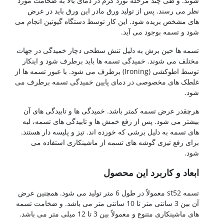
شوند. و طی چند مرحله نورد گرم در دمای بالا به ضخامت مورد
نظر می رسند. پس از تولید ورق مادر این ورق باید در عرض
های مشخص بریده شود. این کار توسط دستگاه گیوتین انجام می
شود و تسمه بوجود می آید.
تسمه ها حین برش به دلیل تنش سطحی دچار خمیدگی در جهات
مختلف می شوند. خمیدگی تسمه ها باید برطرف شود و اینکار
توسط اطوکشی (Ironing) برطرف می شود. با عبور تسمه ها از
غلطک های مخصوصی در دمای پایین خمیدگی تسمه برطرف می
شود.
هرچقدر عرض تسمه کمتر باشد. خمیدگی ها و تابیدگی های آن
بیشتر می شود. پس از رفع خمش ها و تابیدگی های تسمه، لبه
های تسمه به دلیل برشی که خورده اند. تیز و پلیسه دار هستند.
برای رفع تیزی گوشه های تسمه از ماشینکاری استفاده می
شود.
ابعاد و کاربرد این محصول
تسمه st52 معمولاً در طول 6 متر تولید می شود. همچنین عرض
آن بین 3 سانتی متر تا 10 سانتی متر می باشد. و ضخامت تسمه
های ماشینکاری متنوع و معمولاً بین 3 تا 12 میلی متر می باشد.