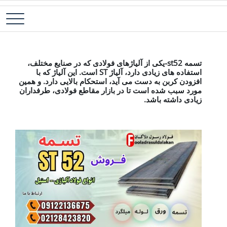
رش
فولاد آلیاژی-میلگرد آلیاژی-تسمه آلیاژی-ورق آلیاژی-لوله آلیاژی-نبشی
فولاد رسول دلاکان
ه
فولادی-ناودانی فولادی-قیمت ورق-قیمت فولاد
حتوا
تسمه st52
تسمه st52-یکی از آلیاژهای فولادی که در صنایع مختلف،
استفاده های زیادی دارد، آلیاژ ST است. این آلیاژ که با
افزودن کربن به دست می آید، استحکام بالایی دارد. و همین
مورد سبب شده است تا در بازار مقاطع فولادی، طرفداران
زیادی داشته باشد.