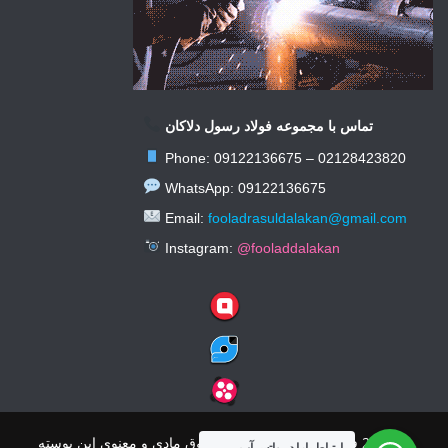
تماس با مجموعه فولاد رسول دلاکان
Phone: 09122136675 – 02128423820
WhatsApp: 09122136675
Email:
fooladrasuldalakan@gmail.com
Instagram:
@fooladdalakan
© 2026 فولاد رسول دلاکان کلیه حقوق مادی و معنوی این پوسته