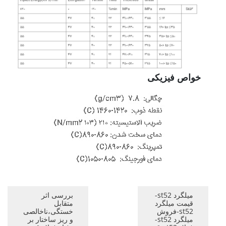
خواص فیزیکی
میلگرد st52-
بررسی اثر
قیمت میلگرد
متقابل
st52-فروش
خستگی،ناخالصی
میلگرد st52-
و ریز ساختار بر