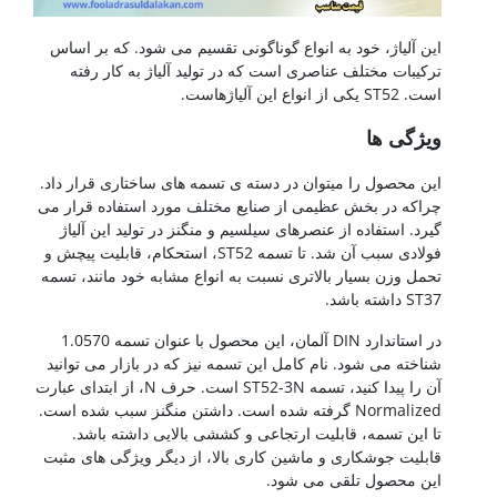
تسمه st52
این آلیاژ، خود به انواع گوناگونی تقسیم می شود. که بر اساس
ترکیبات مختلف عناصری است که در تولید آلیاژ به کار رفته
است. ST52 یکی از انواع این آلیاژهاست.
ویژگی ها
این محصول را میتوان در دسته ی تسمه های ساختاری قرار داد.
چراکه در بخش عظیمی از صنایع مختلف مورد استفاده قرار می
گیرد. استفاده از عنصرهای سیلسیم و منگنز در تولید این آلیاژ
فولادی سبب آن شد. تا تسمه ST52، استحکام، قابلیت پیچش و
تحمل وزن بسیار بالاتری نسبت به انواع مشابه خود مانند، تسمه
ST37 داشته باشد.
در استاندارد DIN آلمان، این محصول با عنوان تسمه 1.0570
شناخته می شود. نام کامل این تسمه نیز که در بازار می توانید
آن را پیدا کنید، تسمه ST52-3N است. حرف N، از ابتدای عبارت
Normalized گرفته شده است. داشتن منگنز سبب شده است.
تا این تسمه، قابلیت ارتجاعی و کششی بالایی داشته باشد.
قابلیت جوشکاری و ماشین کاری بالا، از دیگر ویژگی های مثبت
این محصول تلقی می شود.