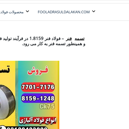
رش
ه
FOOLADRASULDALAKAN.COM
محصولات فولادی
حتوا
تسمه فنر
تسمه
فنر
– فولاد فنر 1.8159 د
و همینطور تسمه فنر به کار می رود.