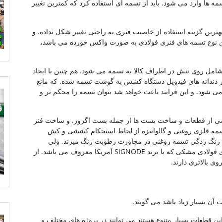
 ها وارد می شود. باید از تسمه ای استفاده کرد که کمترین تغییر
هترین گزینه استفاده از خاصیت فنری به راحتی تغییر شکل نداده. و
این نوع تسمه های فنری فولادی به صورت واکس خورده می باشد،
ه واکس بر روی تسمه موجب انتقال بهتر (ZINC) شامل روی تنش در اطراف کالا به تسمه می شود. هم چنین با ایجاد
دندانه های فیدویل دستگاه کشش به گوشت تسمه شده. که مانع
شود. و این فرایند باعث خواهد شد بتوان تسمه را محکم تر و
عضی از قطعات و ساخت بست ها از جمله بست اگزوز. و ساخت فنر
مه فلزی روغنی و گالوانیزه از لحاظ استحکام کششی و کش
 ولی از لحاظ زنگ زدگی تسمه روغنی در مجاورت رطوبت زنگ میزند. ولی
تسمه گالوانیزه دچار زنگ زدگی نمی شود. تسمه های فولادی مشکی که با برند SIGNODE آمریکا معروف می باشد. از
 بالاتری دارند.
ن بسیار زیاد باشد می گویند.
 از جنس فولاد St37 می باشد. این قطعات بسیار متنوع هستند می توانند در پروژه های مختلف و