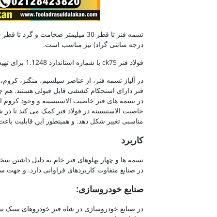
درجه سانتی گراد) نیز مناسب است.
فولاد فنر ck75 با شماره استاندارد 1.1248 برای تهیه تسمه فنرهایی با دقت ابعادی و کیفیت بالا به کار گیری می شود.
در آلیاژ تسمه فنر، از عناصر سیلسیم، منگنز، کروم،
فنر دارای استحکام کششی قابل قبولی هستند. هم 
در تسمه های فنر خاصیت الاستیسیته و وجود کروم 
خاصیت الاستیسیته در فولاد فنر کمک می کند تا در شر
مناسبی تغییر شکل دهد. و همینطور این قابلیت باع
کاربرد
تسمه ها و چهار پهلوهای فنر خام به دلیل داشتن سخ
در صنایع متفاوت کاربردهای فراوانی دارد. و جهت س
صنایع خودروسازی: