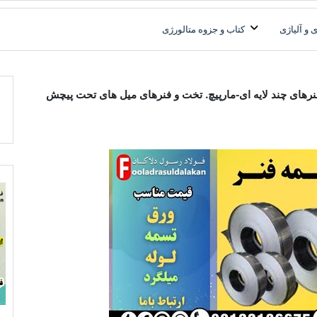
فولاد آلیاژی-میلگرد آلیاژی-تسمه آلیاژی-ورق آلیاژی-لوله آلیاژی-نبشی فول
فولاد رسول دلاکان
 و آلیاژی
کتاب و جزوه متالورژی
ر فرآیند تولید فنرهای چند لایه ای-مارپیچ. تخت و فنرهای میل های تحت پیچش
فر