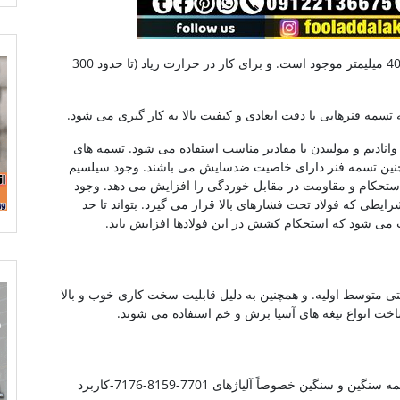
تسمه فنر تا قطر 30 میلیمتر ضخامت و گرد تا قطر 40 میلیمتر موجود است. و برای کار در حرارت زیاد (تا حدود 300
 وانادیم و مولیبدن با مقادیر مناسب استفاده می شود. تسمه های
چنین تسمه فنر دارای خاصیت ضدسایش می باشند. وجود سیلسیم
استحکام و مقاومت در مقابل خوردگی را افزایش می دهد. وجود
ایطی که فولاد تحت فشارهای بالا قرار می گیرد. بتواند تا حد
ث می شود که استحکام کشش در این فولادها افزایش یابد.
تی متوسط اولیه. و همچنین به دلیل قابلیت سخت کاری خوب و بالا
اخت انواع تیغه های آسیا برش و خم استفاده می شوند.
در صنایع خودروسازی در شاه فنر خودروهای سبک نیمه سنگین و سنگین خصوصاً آلیاژهای 7701-8159-7176-کاربرد