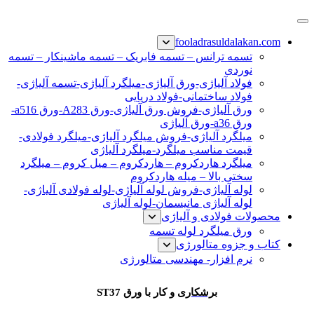
پرش
فولاد رسول دلاکان
فولاد آلیاژی-میلگرد آلیاژی-تسمه آلیاژی-ورق آلیاژی-لوله آلیاژی-
به
fooladrasuldalakan.com
نبشی فولادی-ناودانی فولادی-قیمت ورق-قیمت فولاد
محتوا
تسمه ترانس – تسمه فابریک – تسمه ماشینکار – تسمه
نوردی
فولاد آلیاژی-ورق آلیاژی-میلگرد آلیاژی-تسمه آلیاژی-
فولاد ساختمانی-فولاد دریایی
ورق آلیاژی-فروش ورق آلیاژی-ورق A283-ورق a516-
ورق a36-ورق آلیاژی
میلگرد آلیاژی-فروش میلگرد آلیاژی-میلگرد فولادی-
قیمت مناسب میلگرد-میلگرد آلیاژی
میلگرد هاردکروم – هاردکروم – میل کروم – میلگرد
سختی بالا – میله هاردکروم
لوله آلیاژی-فروش لوله آلیاژی-لوله فولادی آلیاژی-
لوله آلیاژی مانیسمان-لوله آلیاژی
محصولات فولادی و آلیاژی
ورق میلگرد لوله تسمه
کتاب و جزوه متالورژی
نرم افزار- مهندسی متالورژی
برشکاری ورق st37
برشکاری
و کار با ورق ST37