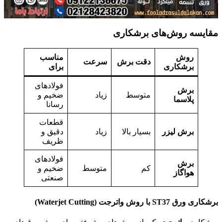
مقایسه روش‌های برشکاری
روش
مناسب
دقت برش
سرعت
برشکاری
برای
فولادهای
برش
متوسط
زیاد
ضخیم و
پلاسما
رسانا
قطعات
برش لیزر
بسیار بالا
زیاد
دقیق و
ظریف
فولادهای
برش
کم
متوسط
ضخیم و
هواگاز
صنعتی
برشکاری ورق
ST37 با روش واترجت
(Waterjet Cutting)