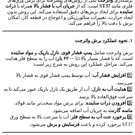
برشکاری
واترجت
یکی از روش‌های پیشرفته برای برش ورق‌های
فلزی مانند
ST37
است. که از
جریان آب با فشار بالا
همراه با
ذرات
ساینده
برای ایجاد برش‌های دقیق استفاده می‌کند. این روش بدون
ایجاد حرارت، تغییرات متالورژیکی و اعوجاج در قطعه کار، امکان
برش با دقت بالا را فراهم می‌کند.
۱
. نحوه عملکرد برش واترجت
برش واترجت شامل
پمپ فشار قوی
،
نازل باریک
و
مواد ساینده
است. که با فشار بسیار بالا (تا
۶۲۰۰ بار
) آب را به سطح فلز هدایت
می‌کند. مراحل عملکرد این روش به شرح زیر است:
1️⃣
افزایش فشار آب
: آب توسط پمپ فشار قوی به فشار بالا
می‌رسد.
2️⃣
هدایت آب به نازل
: آب از طریق یک نازل باریک عبور می‌کند تا به
سرعت فوق‌العاده بالا برسد.
3️⃣
افزودن ذرات ساینده
: برای برش مواد سخت‌تر مانند فولاد،
ماسه گارنت
به جریان آب اضافه می‌شود.
4️⃣
برخورد جت آب به سطح فلز
: آب با سرعت بالا به سطح ورق
ST37 برخورد کرده و باعث
فرسایش و برش
می‌شود.