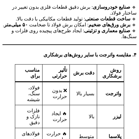
🔹
صنایع خودروسازی
: برش دقیق قطعات فلزی بدون تغییر در
ساختار فولاد.
🔹
ساخت قطعات صنعتی
: تولید قطعات مکانیکی با دقت بالا.
🔹
برش ورق‌های ضخیم
: امکان برش فولاد تا ضخامت
۵۰
میلی‌متر
.
🔹
صنایع معماری و تزئینی
: ایجاد طرح‌های پیچیده روی فلزات و
سنگ‌ها.
۴
. مقایسه واترجت با سایر روش‌های برشکاری
روش
تأثیر
مناسب
دقت برش
برشکاری
حرارتی
برای
فولاد،
❌ بدون
واترجت
بسیار بالا
سنگ،
حرارت
شیشه
فلزات
🔥 ایجاد
لیزر
بالا
نازک و
حرارت
دقیق
🔥 حرارت
فولادهای
پلاسما
متوسط