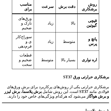
روش
مناسب
دقت برش
سرعت
برشکاری
برای
ورق‌های
قیچی
بالا
زیاد
نازک و
گیوتین
ضخیم
سوراخ‌کار
پانچ و
متوسط
زیاد
ی و
پرس
فرم‌دهی
قطعات
اره نواری
بسیار بالا
متوسط
ضخیم و
سخت
برشکاری حرارتی ورق
ST37
برشکاری حرارتی یکی از روش‌های پرکاربرد برای برش ورق‌های
فولادی مانند
ST37
است. این روش شامل
برش پلاسما، برش لیزر
و برش هواگاز
می‌شود که هرکدام ویژگی‌های خاص خود را دارند.
۱
. برش پلاسما