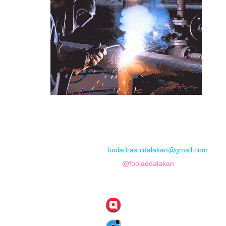
📞
تماس با مجموعه فولاد رسول دلاکان
📱
Phone: 09122136675 – 02128423820
💬
WhatsApp: 09122136675
📧
Email:
fooladrasuldalakan@gmail.com
📷
Instagram:
@fooladdalakan