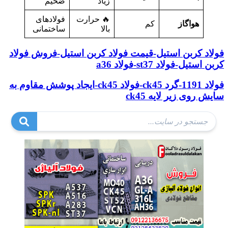
زیاد
ضخیم
🔥 حرارت
فولادهای
هواگاز
کم
بالا
ساختمانی
فولاد کربن استیل-قیمت فولاد کربن استیل-فروش فولاد
کربن استیل-فولاد st37-فولاد a36
فولاد 1191-گرد ck45-فولاد ck45-ایجاد پوشش مقاوم به
سایش روی زیر لایه ck45