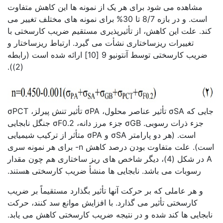
مشاهده می شود برای هر یک از نمونه ها این کاهش متفاوت
است. و در بازه 8/7 تا 30% برای نمونه های مختلف تغییر می
کند. علت این کاهش، از تأثیرپذیری مستقیم ضریب کارسختی با
تغییرات ریزساختاری نشأت می گیرد. ارتباط ریزساختار و
ضریب کارسختی توسط آنتونیو 9 [10] ارائه شده است (رابطه
(2)).
جایی که σSA تأثیر عناصر محلول، σPA تأثیر تنش پیرلز، σPCT
جزء ذرات رسوبی. σGB جزء مرز دانه، σF0.2 جنگل نابجایی
است. (هر دو پارامتر σSA و σPA متأثر از ترکیب شیمیایی
است). علت متفاوت بودن درصد کاهش n- برای هر نمونه سری
A در شکل (4)، دیگر شاخص های ریز ساختاری هم چون مقدار
رسوبات می باشد. نابجایی ها منشأ ضریب کارسختی هستند.
و هر عاملی که بر حرکت آنها تأثیر بگذارد مستقیماً بر ضریب
کارسختی تأثیر می گذارد. با افزایش موانع سد کنند، حرکت
نابجایی ها کند شده و در نتیجه ضریب کارسختی کاهش می یابد.