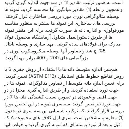
–
است. به همین ترتیب مقادیر n
در سه جهت اندازه گیری گردید
و همچون رابطه (1) مقادیر میانگین آنها محاسبه گردید. نمونه ها
بوسیله متالوگرافی نوری مورد بررسی ساختاری قرار گرفتند.
بررسی های ساختاری این نمونه ها بیشتر به منظور مقایسه
مورفولوژی و اندازه دانه ها صورت گرفت. برای این منظر نمونه
ها از طریق دستورالعمل متداول آزمایشگاه محصول فولاد
مبارکه برای فولادهای ساده کربنی. مهیا سازی و بوسیله نایتال
5% اچ شد و تصاویر آنها بوسیله میکروسکوپ نوری در
بزرگنمایی های 200 و 400 برابر مهیا گردید.
همچنین اندازه متوسط دانه ها با استفاده از روش جفری 6 یا
روش تقاطع خطوط طبق استاندارد (ASTM E112) تعیین گردید.
برای تعیین اندازه دانه متوسط از تصاویر متالوگرافی نمونه ها در
جهت نورد استفاده گردید. و از طریق اندازه گیری مجزا در دو
جهت افقی و عمودی در تصویر، نسبت کشیدگی دانه ها 7 در
جهت نورد نیز تعیین گردید. سه سری نمونه در این تحقیق مورد
بررسی قرار گرفتند. که ترکیب شیمیایی این سه سری در جدول
(1) معلوم و مشخص است. سری اول کلاف های مجموعه A که
قبل و بعد از نورد پوسته ای که نمونه گیری گردید و خواص آنها