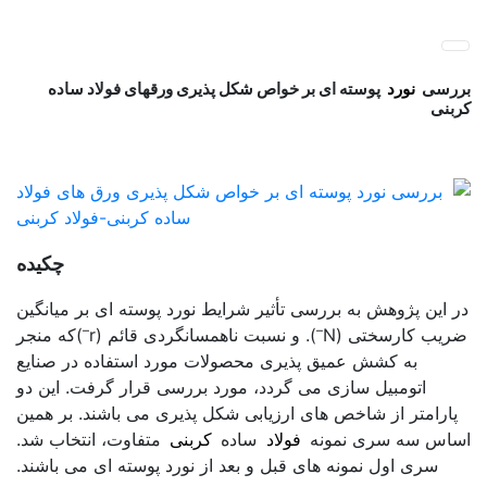
پ
فولاد رسول دلاکان
فولاد آلیاژی-میلگرد آلیاژی-تسمه آلیاژی-ورق آلیاژی-لوله آلیاژی-
ب
نبشی فولادی-ناودانی فولادی-قیمت ورق-قیمت فولاد
م
بررسی نورد پوسته ای
بررسی
نورد
پوسته ای بر خواص شکل پذیری ورقهای فولاد ساده
کربنی
بررسی نورد پوسته ای
چکیده
در این پژوهش به بررسی تأثیر شرایط نورد پوسته ای بر میانگین
–
–
ضریب کارسختی (N
). و نسبت ناهمسانگردی قائم (r
)که منجر
به کشش عمیق پذیری محصولات مورد استفاده در صنایع
اتومبیل سازی می گردد، مورد بررسی قرار گرفت. این دو
پارامتر از شاخص های ارزیابی شکل پذیری می باشند. بر همین
اساس سه سری نمونه
فولاد
ساده
کربنی
متفاوت، انتخاب شد.
سری اول نمونه های قبل و بعد از نورد پوسته ای می باشند.