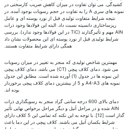
کشیدگی. می توان تفاوت در میزان کاهش ضریب کارسختی در
نمونه های سری A را به تفاوت در حجم رسوبات بوجود آمده. در
نتیجه شرایط متفاوت تولیدی قبل از نورد پوسته ای و عامل
ریزساختاری دانسیته نسبت داد. البته این فولادها وجود ذرات
AIN مهم و تأثیرگذارند (TiC در این فولادها وجود ندارد). بررسی
شرایط تولیدی قبل از نورد پوسته ای این محصولات نشان داد
همگی دارای شرایط متفاوت هستند.
بررسی نورد پوسته ای
مهمترین شاخص تولیدی که منجر به تغییر در میزان رسوبات
می شود. دمای کلاف پیچی (CT) می باشد. دمای کلاف پیچی
این نمونه ها در جدول (1) آورده شده است. مطابق این جدول
نمونه های A4-A3 و 5 از بیشترین دمای کلاف پیچی برخوردار
بوده اند.
دمای بالای 600 درجه سانتی گراد منجر به رسوبگذاری ذرات
AIN شده و در مراحل آنیل و دیگر مراحل برخواص نهایی تأثیر
گذار است [12]. با توجه به این نکته که تمامی این 5 کلاف دارای
شرایط یکسان آنیل می باشند. کلاف پیچی در این دما باعث