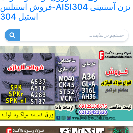
نزن آستنیتی AISI304-فروش استنلس
استیل 304