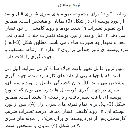
–
–
ارتباط r
و n
برای مجموعه نمونه های سری A برای قبل و بعد
از نورد پوسته ای در شکل (3) نمایان و مشخص است. مطابق
–
این تصویر تغییرات n
شدید بوده. و روند کاهشی از خود نشان
–
می دهد. r
قبل و بعد از نورد پوسته تغییرات چندانی نشان نمی
دهد. و نمودار به صورت صاف می باشد. مطابق شکل (3-الف)
–
–
نورد پوسته ای تأثیر چندانی بر روی r
ندارد. r
ارتباط مستقیم با
جهت گیری یا بافت دارد.
مهم ترین عامل تغییر بافت فولاد ساده کربنی شرایط آنیل می
باشد. که با جوانه زنی از دانه های کار سرد شده، جهت گیری
مشخص می یابند [9]. چون کشیدگی حاصل از نورد پوسته ای،
تغییری در جهت گیری کریستال ها ندارد. می توان گفت نورد
–
پوسته ای باعث تغییر بافت و در نتیجه r
نشده است. مطابق
شکل (3-ب)، برای تمام نمونه های سری اول (A)، پس از نورد
–
پوسته ای، n
روند کاهشی نشان میدهد. درصد تغییرات ضریب
کارسختی پس از نورد پوسته ای برای هریک از نمونه های سری
A در شکل (4) نمایان و مشخص است.