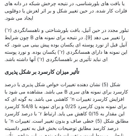
یا بافت های بلورشناسی، در نتیجه چرخش شبکه در دانه های
فلزات کار شده. در حین تغییر شکل و بر اثر لغزش یا دوقلویی
ایجاد می شود.
–
تبلور مجدد در حین آنیل، بافت بلورشناختی و ناهمسانگردی (r
)
را تغییر می دهد [9]. در نتیجه برای نمونه های B چون شرایط
آنیل قبل از نورد پوسته ای یکسان بوده پیش بینی می شود. که
–
این نمونه ها دارای همسانگردی (r
) یکسان بوده. و نورد پوسته
–
ای نباید تأثیری بر ناهمسانگردی (r
) آنها داشته باشد.
تأثیر میزان کارسرد بر شکل پذیری
شکل (5) نشان دهنده تغییرات خواص شکل پذیری با درصد
کارسرد برای نمونه های سری B می باشد. مشاهده می شود با
–
افزایش کارسرد تغییرات n
کاهشی می باشد. به گونه ای که
برای نمونه بدون کارسرد 0/25 و برای نمونه با 4/8% کارسرد
–
این مقدار به 0/15 کاهش می یابد. ارتباط r
با درصد کارسرد
–
مطابق شکل (5) خطی صاف و بدون تغییر است. تغییرات n
با
درصد کارسد مطابق توضیحات بخش قبل به تغییر دانسیته
نابجایی مربوط است و تغییرات دانه بندی بر این شاخص تأثیر