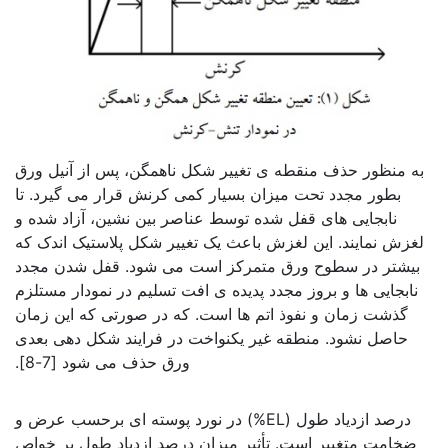
به منظور حذف منقطه ی تغییر شکل ناهمگن، پس از آنیل ورق
بطور مجدد تحت میزان بسیار کمی کرنش قرار می گیرد. تا
نابجایی های قفل شده توسط عناصر بین نشین، آزاد شده و
لغزش نمایند. این لغزش باعث یک تغییر شکل پلاستیک اندک که
بیشتر در سطوح ورق متمرکز است می شود. قفل شدن مجدد
نابجایی ها و بروز مجدد پدیده ی افت تسلیم در نمودار مستلزم
گذشت زمان و نفوذ اتم ها است. که در صورتی که این زمان
حاصل نشود. منطقه غیر یکنواخت در فرایند شکل دهی بعدی
ورق حذف می شود [7-8].
بررسی نورد پوسته ای
درصد ازدیاد طول (EL%) در نورد پوسته ای برحسب عرض و
ضخامت متغییر است. تأثیر میزان درصد ازدیاد طول بر خواص