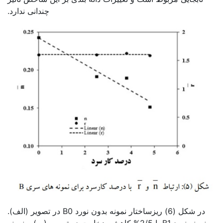
چندانی ندارد.
در شکل (6) ریزساختار نمونه بدون نورد B0 در تصویر (الف).