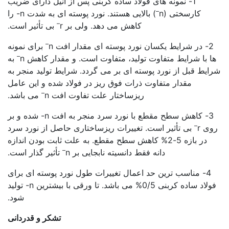
1- نمونه های فولاد ساده کربنی پس از آنیل دارای ضریب
–
کارسختی (n
) بالایی هستند. نورد پوسته ای به شدت n- را
–
کاهش می دهد. ولی بر r
بی تأثیر است.
–
2- در شرایط یکسان نورد پوسته ای مقدار افت n
برای نمونه
–
ها با شرایط متفاوت تولید، متفاوت است. و مقدار کاهش n
به
شرایط قبل از نورد پوسته ای بر می گردد. شرایط تولید منجر به
مقدار متفاوت ذرات فوق ریز در فولاد شده و این عامل
–
ریزساختار علت تفاوت افت n
می باشد.
3- کاهش سطح مقطع با نورد سرد منجر به افت n- شده و بر
–
روی r
بی تأثیر است. تغییرات ریزساختاری حاصل از نورد سرد
در بازه 5-2% کاهش سطح مقطع. به علت ثابت بودن اندازه
–
دانه فقط دانسیته نابجایی بر n
تأثیر گذار است.
4- مناسب ترین حد اعمال تغییرات طول نورد پوسته ای برای
فولاد ساده کربنی 0/5% می باشد. تا ورقی با بیشترین n- تولید
شود.
تشکر و قدردانی