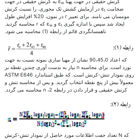
کرنش حقیقی در جهت پهنا ε
به کرنش حقیقی در جهت
w
ضخامت ε
در آزمایش کشش تک محوری. را نسبت کرنش
t
مومسان می نامند. برای تعییر r در نمون، 20% افزایش طول
ایجاد شد سپس با اندازه گیری ε
و ε
که r محاسبه گردید.
w
t
ناهمسانگردی قائم از رابطه (1) محاسبه می شود.
که اعداد 90،45،0 نشان از مهیا سازی نمونه نسبت به جهت
نورد است. برای محاسبه n نیاز به بدست آوری چندین نقطه بر
روی نمودار تنش-کرنش است. که طبق استاندارد ASTM E646
معمولاً بیش از پنچ نقطه انتخاب گردید. و پس از محاسبه تنش و
کرنش حقیقی و قرار دادن در رابطه 2، n محاسبه می گردد.
که N تعداد جفت اطلاعات مورد حاصل از نمودار تنش-کرنش