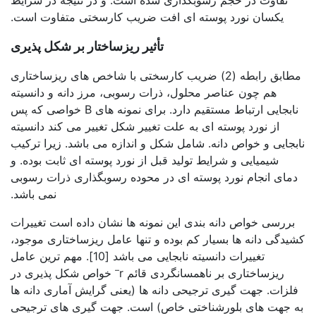
تفاوت در حجم رسوبگذاری شده است. و در نتیجه در شرایط
یکسان نورد پوسته ای افت ضریب کارسختی متفاوت است.
تأثیر ریزساختار بر شکل پذیری
مطابق رابطه (2) ضریب کارسختی با شاخص های ریزساختاری
هم چون عناصر محلول، ذرات رسوبی، مرز دانه و دانسیته
نابجایی ارتباط مستقیم دارد. برای نمونه های B خواصی که پس
از نورد پوسته ای به علت تغییر شکل تغییر می کند دانسیته
نابجایی و خواص دانه. شامل شکل و اندازه می باشد. زیرا ترکیب
شیمیایی و شرایط تولید قبل از نورد پوسته ای ثابت بوده. و
دمای انجام نورد پوسته ای در محوده رسوبگذاری ذرات رسوبی
نمی باشد.
بررسی خواص دانه بندی این نمونه ها نشان داده است تغییرات
کشیدگی دانه ها بسیار کم بوده و تنها عامل ریزساختاری موجود،
تغییرات دانسیته نابجایی می باشد [10]. مهم ترین عامل
–
ریزساختاری بر ناهمسانگردی قائم r
خواص شکل پذیری در
فلزات. جهت گیری ترجیحی دانه ها (یعنی گرایش آماری دانه ها
به جهت های بلورشناختی خاص) است. جهت گیری های ترجیحی