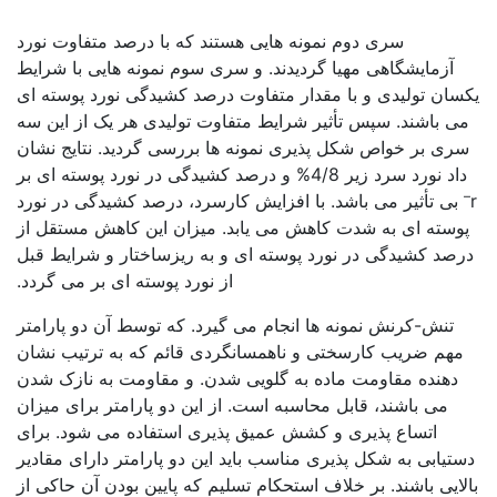
بررسی نورد پوسته ای
سری دوم نمونه هایی هستند که با درصد متفاوت نورد
آزمایشگاهی مهیا گردیدند. و سری سوم نمونه هایی با شرایط
یکسان تولیدی و با مقدار متفاوت درصد کشیدگی نورد پوسته ای
می باشند. سپس تأثیر شرایط متفاوت تولیدی هر یک از این سه
سری بر خواص شکل پذیری نمونه ها بررسی گردید. نتایج نشان
داد نورد سرد زیر 4/8% و درصد کشیدگی در نورد پوسته ای بر
–
r
بی تأثیر می باشد. با افزایش کارسرد، درصد کشیدگی در نورد
پوسته ای به شدت کاهش می یابد. میزان این کاهش مستقل از
درصد کشیدگی در نورد پوسته ای و به ریزساختار و شرایط قبل
از نورد پوسته ای بر می گردد.
تنش-کرنش نمونه ها انجام می گیرد. که توسط آن دو پارامتر
مهم ضریب کارسختی و ناهمسانگردی قائم که به ترتیب نشان
دهنده مقاومت ماده به گلویی شدن. و مقاومت به نازک شدن
می باشند، قابل محاسبه است. از این دو پارامتر برای میزان
اتساع پذیری و کشش عمیق پذیری استفاده می شود. برای
دستیابی به شکل پذیری مناسب باید این دو پارامتر دارای مقادیر
بالایی باشند. بر خلاف استحکام تسلیم که پایین بودن آن حاکی از