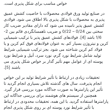
خواص مناسب برای شکل پذیری است.
در صنایع تولید ورق فولادی محصولات با خاصیت کشش عمیق
پذیری به محصولات با شکل پذیری بالا اطلاق می شود. فولادی
کشش عمیق پذیر نامیده می شود که دارای مقادیر ضریب کار
سختی بین 0/24 – 0/22 و ضریب ناهمسانگردی قائم بین 2-
1/6 باشد [4]. فولادهای کشش عمیق پذیر با ترکیب شیمیایی
کربن و نیتروژن بسیار کم. به عنوان فولادهای فوق کم کربن و یا
فولاد کم کربن شناخته می شود. بجز ترکیب شیمیایی شرایط
تولید شامل شرایط نورد گرم، نورد سرد، آنیل و شرایط نورد
پوسته ای از عوامل مهم تأثیر گذار بر خواص شکل پذیری می
باشند [5].
تحقیقات زیادی در ارتباط با تأثیر شرایط تولید بر این خواص
انجام پذیرفت. سال های گذشته تلاش بسیاری انجام گردید تا
تأثیر این پارامترها به صورت جداگانه مورد بررسی قرار گیرد.
همچنین از سیستم های هوشمند برای بررسی جداگانه این
پارامترها استفاده گردید. با این همه، تحقیقات محدودی در ارتباط
با تأثیر شرایط نورد پوسته ای بر روی شکل پذیری انجام