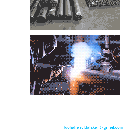
📞
تماس با مجموعه فولاد رسول دلاکان
📱
Phone: 09122136675 – 02128423820
💬
WhatsApp: 09122136675
📧
Email:
fooladrasuldalakan@gmail.com