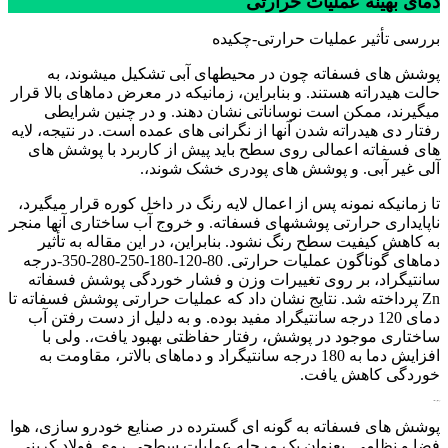
دمای بهینه عملیات حرارتی
بررسی تأثیر عملیات حرارتی-چکیده
پوشش های فسفاته چون در محیطهای آبی تشکیل میشوند، به
حالت هیدراته هستند. و بنابراین، زمانیکه در معرض دماهای بالا قرار
میگیرند، ممکن است نوساناتی نشان دهند. و در چنین شرایطی
رفتار دی هیدراته شدن آنها از نگرانی های عمده است. در نتیجه، لایه
های فسفاته اعمالی روی سطح باید پیش از کاربرد با پوشش های
آلی غیر آبی. و پوشش های پودری خشک شوند،.
تا زمانیکه نمونه پس از اعمال لایه رنگ در داخل کوره قرار میگیرد،
ناپایداری حرارتی پوششهای فسفاته. و خروج آب ساختاری آنها منجر
به کاهش کیفیت سطح رنگ نشود. بنابراین، در این مقاله به تأثیر
دماهای گوناگون عملیات حرارتی. 80-120-180-250-280-350-درجه
سانتیگراد، بر روی تغییرات وزن و فشار خوردگی پوشش فسفاته
Zn پرداخته شد. نتایج نشان داد که عملیات حرارتی پوشش فسفاته تا
دمای 120 درجه سانتیگراد مفید بوده. و به دلیل از دست رفتن آب
ساختاری موجود در پوشش، رفتار حفاظتی بهبود یافت،. ولی با
افزایش دما به 180 درجه سانتیگراد و دماهای بالاتر، مقاومت به
خوردگی کاهش یافت.
بررسی تأثیر عملیات
پوشش های فسفاته به گونه ای گسترده در صنایع خودرو سازی، هوا
فضا و نظامی. بعنوان یک مرحله عملیات سطحی روی فولاد کربنی