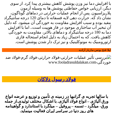
با افزایش دما نیز وزن پوشش کاهش بیشتری پیدا کرد. از سوی
دیگر، ارزیابی خواص حفاظتی پوشش ها به وسیله آزمون
پلاریزاسیون. پس از انجام عملیات حرارتی در دماهای گوناگون،
نشان داد که. حرارت دهی لایه فسفاته تا دمای 120 درجه سانتیگراد
مفید بوده و سبب افزایش مقاومت به خوردگی آن میشود. که دلیل
آن تبخیر آب ساختاری موجود در فاز هوپیت است،. اما با افزایش
دما به 180 درجه سانتیگراد و دماهای بالاتر، مقاومت به خوردگی
کاهش یافت. که به احتمال زیاد به دلیل انجام استحاله فازی
ارتورومبیک به مونوکلینیک و نیز ترک دار شدن پوشش است.
لیلا فتح یونس-مازیار آزادبه
فولاد رسول دلاکان
با سالها تجربه ی گرانبها در زمینه ی تأمین و توزیع و عرضه انواع
ورق آلیاژی – انواع فولاد آلیاژی. با اشکال مختلف تولیدی.از جمله
ورق- میلگرد – تسمه – پروفیل – میلگرد با استاندارد و گواهینامه
های روز دنیا در سراسر ایران فعالیت مینماید.