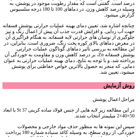
درصد است. گفتنی است که مقدار رطوبت موجود در پوشش، به
وسیله درصد کاهش وزن. در دماهای 100 تا 180 درجه سلسیوس
گزارش میشود.
چنانچه اشاره شد، تعیین دمای بهینه عملیات حرارتی پوشش فسفاته
جهت آب زدایی. و افزایش قدرت جذب آن پیش از اعمال رنگ و نیز
جلوگیری از نوسان های حرارتی لایه فسفاته. به هنگام فراگیری آن
در معرض دماهای بالای کوره پخت رنگ، ضروری است. بنابراین، در
این مطالعه به بررسی تأثیر دماهای گوناگون عملیات حرارتی.
پوشش فسفاته Zn، بر درصد کاهش وزن و مقاومت به خوردگی آن
پرداخته شد. و با توجه به نتایج، دمای بهینه عملیات حرارتی به عنوان
دمایی. که منجر به حصول بالاترین خواص حفاظتی برای پوشش
میشود، تعیین شد.
روش آزمایش
مراحل اعمال پوشش
در این مطالعه زیر لایه هایی از جنس فولاد ساده کربنی St 37 با ابعاد
50×40×2 میلیمتر انتخاب شدند.
سپس این نمونه ها به منظور حذف مواد خارجی و محصولات
خوردگی. از روی سطح، به وسیله کاغذ سنباده شماره 180 پرداخت