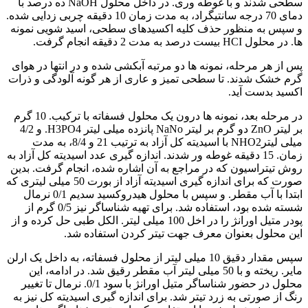
سطحی شدند و با غوطه وری. در داخل محلول NaOH ده درصد با
دمای 70 درجه سانتیگراد، به مدت زمان 10 دقیقه چربی زدایی شده.
و سپس به منظور حذف کلیه اکسیدهای سطحی، اسید شویی نمونه
ها. در محلول HCI بیست درصد به مدت 2 دقیقه انجام گرفت.
پس از هر مرحله، نمونه ها دو مرتبه آبکشی شده و در انتها در هوای
گرم خشک شدند. تا سطحی تمیز و عاری از هر گونه آلودگی و ذرات
اکسید بدست آید.
در مرحله بعد، نمونه ها درون یک محلول فسفاته با ترکیب. 10 گرم
بر لیتر ZnO دو گرم بر لیتر NaNo پانزده میلی لیتر H3PO4. و 4/2
میلی لیترNHO2 با اسیدیته کل آزاد به ترتیب 21 و 8/4، به مدت
زمان. 15 دقیقه غوطه ور شدند. اندازه گیری عدد اسیدیته کل آزاد به
روش تیتراسیون که در مراجع به آن اشاره شده، انجام گرفت. بدین
صورت که برای اندازه گیری اسیدیته آزاد از بورت 50 میلی لیتری که
ابتدا با آب مقطر. و سپس با محلول هیدروکسید سدیم 0/1 نرمال
شسته شده بود، استفاده شد. برای تهیه شناساگر نیز 0/5 گرم از
پودر متیل اورانژ را در اخل 100 میلی لیتر. الکل طبی حل کرده و از
این محلول بعنوان معرف جهت تیتر کردن استفاده شد.
سپس مقدار دقیق 10 میلی لیتر از محلول فسفاته، به داخل یک ارلن
مایر. ریخته و با 50 میلی لیتر آب مقطر رقیق شد. در ادامه، این
محلول در حضور شناساگر متیل اورانژ با سود 0/1. نرمال تا تغییر
رنگ از صورتی به زرد تیتر شد. برای اندازه گیری اسیدیته کل نیز به