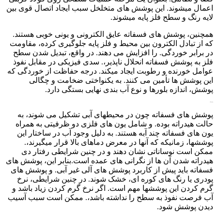
اعمال میشوند. این پوشش های متخلخل سبب ایجاد اتصال قوی بین
لایه رنگ و سطح فلز پایه میشوند.
همچنین، پوشش های فسفاته عایق الکترونی و یونی خوبی هستند.
که از تبادل الکترون بین محیط و فلز پایه جلوگیری کرده، مقاومت
در برابر خوردگی. را افزایش می دهند. در واقع، تبدیل شدن سطح
فلز به پوشش فسفاته انحلال ناپذیر،. سدی فیزیکی در مقابل نفوذ
عوامل خورنده و رطوبت ایجاد میکند. درجه حفاظت از خوردگی که
این پوشش ها تأمین می کنند. به یکنواختی ضخامت و چگالی
پوشش، اندازه بلورها و نوع آب بندی نهایی بستگی دارد.
بررسی تأثیر عملیات
پوشش های فسفاته چون در محیطهای آبی تشکیل می شوند، به
حالت هیدراته بوده. و شامل یون های فلزی دو ظرفیتی به همراه
یون های فسفاته چند آبه هستند. به دلیل وجود آب در ساختار این
پوششها، زمانیکه که آنها در معرض دماهای بالا قرار میگیرند،.
ممکن است نوساناتی نشان دهند و در چنین شرایطی رفتار دی
هیدراته شدن آن ها از نگرانی های عمده است.بنابر این، پوشش های
فسفاته باید پیش از کاربرد پوشش های آلی غیر آبی. و پوشش های
پودری یا رنگ های کوره ای، خشک شوند. در چنین شرایطی، نرخ
گرم کردن این پوششها مهم است. اگر نرخ گرم کردن زیاد باشد و
آب فرصت نفوذ به سطح را نداشته باشد،. ممکن است سبب آسیب
دیدن پوشش شود.