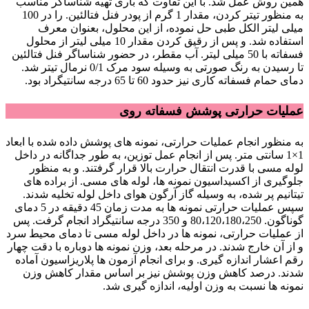
همین روش عمل شد. با این تفاوت که باری تهیه شناساگر مناسب
به منظور تیتر کردن، مقدار 1 گرم از پودر فنل فتالئین. را در 100
میلی لیتر الکل طبی حل نموده، از این محلول، بعنوان معرف
استفاده شد. و پس از رقیق کردن مقدار 10 میلی لیتر از محلول
فسفاته با 50 میلی لیتر. آب مقطر، در حضور شناساگر فنل فتالئین
تا رسیدن به رنگ صورتی به وسیله سود مرک 0/1 نرمال تیتر شد.
دمای حمام فسفاته کاری نیز حدود 60 تا 65 درجه سانتیگراد بود.
عملیات حرارتی پوشش فسفاته روی
به منظور انجام عملیات حرارتی، نمونه های پوشش داده شده با ابعاد
1×1 سانتی متر. پس از انجام عمل توزین، به طور جداگانه در داخل
لوله مسی با قدرت انتقال حرارت بالا قرار گرفتند. و به منظور
جلوگیری از اکسیداسیون نمونه ها، لوله های مسی. از براده های
تیتانیم پر شده، به وسیله گاز آرگون هوای داخل لوله تخلیه شدند.
سپس عملیات حرارتی نمونه ها به مدت زمان 45 دقیقه در 5 دمای
گوناگون. 80،120،180،250 و 350 درجه سانتیگراد انجام گرفت. پس
از عملیات حرارتی، نمونه ها در داخل لوله مسی تا دمای محیط سرد
و از آن خارج شدند. در مرحله بعد، وزن نمونه ها دوباره با دقت چهار
رقم اعشار اندازه گیری. و برای انجام آزمون ها پلاریزاسیون آماده
شدند. درصد کاهش وزن پوشش نیز بر اساس مقدار کاهش وزن
نمونه ها نسبت به وزن اولیه، اندازه گیری شد.