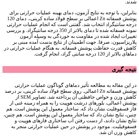
شدند.
بنابراین، با توجه به نتایج آزمون، دمای بهینه عملیات حرارتی برای
پوشش فسفاته Zn اعمالی بر سطح فولاد ساده کربنی،. دمای 120
درجه سانتیگراد انتخاب شد. گفتنی است که انجام عملیات حرارتی
نمونه فسفاته شده تا دمای بالاتر از 350 درجه سانتیگراد. و بررسی
تغییرات ایجاد شده در مقاومت به خوردگی به وسیله آزمون
پلاریزاسیون، صرفا. جهت اطمینان از نتایج بدست آمده مبنی بر
کاهش قدرت حفاظت پوشش فسفاته. به هنگام عملیات حرارتی در
دماهای بالاتر از 120 درجه سانتی گراد، انجام گرفت.
نتیجه گیری
در این مقاله به مطالعه تأثیر دماهای گوناگون عملیات حرارتی
پوشش فسفاته Zn اعمالی. روی سطح فولاد ساده کربنی، بر درصد
کاهش وزن و خواص حافظتی آن پرداخته شد. تصاویر SEM از
پوشش اعمالی، بلورهای درشت هوپیت را به همراه زمینه غنی از
فاز فسفوفلیت نشان داد که. ساختار معمول این پوشش است. هم
چنین، نتایج نشان داد که ساختار معمول این پوشش است. هم چنین،
نتایج نشان دادند، از دست رفتن آب ساختاری فازهای هوپیت و
فسفوفیلیت. موجود در پوشش در حین عملیات حرارتی منجر به
کاهش وزن ان شد.