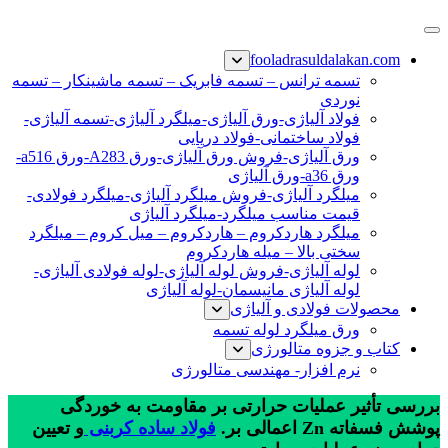
پرش
فولاد رسول دلاکان
فولاد آلیاژی-میلگرد آلیاژی-تسمه آلیاژی-ورق آلیاژی-لوله آلیاژی-
به
fooladrasuldalakan.com
نبشی فولادی-ناودانی فولادی-قیمت ورق-قیمت فولاد
محتوا
تسمه ترانس – تسمه فابریک – تسمه ماشینکار – تسمه
نوردی
فولاد آلیاژی-ورق آلیاژی-میلگرد آلیاژی-تسمه آلیاژی-
فولاد ساختمانی-فولاد دریایی
ورق آلیاژی-فروش ورق آلیاژی-ورق A283-ورق a516-
ورق a36-ورق آلیاژی
میلگرد آلیاژی-فروش میلگرد آلیاژی-میلگرد فولادی-
قیمت مناسب میلگرد-میلگرد آلیاژی
میلگرد هاردکروم – هاردکروم – میل کروم – میلگرد
سختی بالا – میله هاردکروم
لوله آلیاژی-فروش لوله آلیاژی-لوله فولادی آلیاژی-
لوله آلیاژی مانیسمان-لوله آلیاژی
محصولات فولادی و آلیاژی
ورق میلگرد لوله تسمه
کتاب و جزوه متالورژی
نرم افزار- مهندسی متالورژی
بررسی تأثیر عملیات حرارتی بر مقاومت به خوردگی
پوشش فسفاته Zn اعمالی بر.
فولاد ساده کربنی
و تعیین