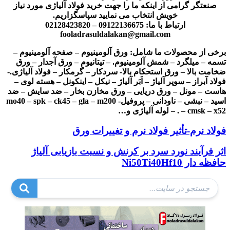
صنعتگر گرامی از اینکه ما را جهت خرید فولاد آلیاژی مورد نیاز
خویش انتخاب می نمایید سپاسگزاریم.
ارتباط با ما: 09122136675 – 02128423820
fooladrasuldalakan@gmail.com
برخی از محصولات ما شامل: ورق آلومینیوم – صفحه آلومینیوم –
تسمه – میلگرد – شمش آلومینیوم. – تیتانیوم – ورق آجدار – ورق
ضخامت بالا – ورق استحکام بالا- سردکار – گرمکار – فولاد آلیاژی.-
فولاد آبراز – سوپر آلیاژ – اَبَر آلیاژ – نیکل – اینکونل – هسته لوی –
هاست – مونل – ورق دریایی – ورق مخازن بخار – ضد سایش – ضد
اسید – نبشی – ناودانی – پروفیل- mo40 – spk – ck45 – gla – m200
. – cmsk – x52 – لوله آلیاژی و…
فولاد نرم-تأثیر فولاد نرم و تغییرات ورق
اثر فرآیند نورد سرد بر کرنش و نسبت بازیابی آلیاژ
حافظه دار Ni50Ti40Hf10