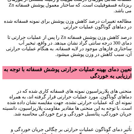
ریزدانه فسفوفیلیت است. که ساختار معمول پوشش فسفاته Zn
می باشد.
مطالعه تغییرات درصد کاهش وزن پوشش برای نمونه فسفاته شده
در دماهای گوناگون عملیات حرارتی
درصد کاهش وزن پوشش فسفاته Zn را پس از عملیات حرارتی تا
دمای 300 درجه سانتی گراد نشان میدهد. در واقع، تبخیر آب
ساختاری فازهای موجود در لایه فسفاته. به هنگام عملیات حرارتی
آن، سبب کاهش در وزن پوشش میشود.
تعیین دمای بهینه عملیات حرارتی پوشش فسفاته با توجه به
ارزیابی به خوردگی
منحنی های پلاریزاسیون نمونه های فسفاته کاری شده که در
دماهای گوناگون. مورد عملیات حرارتی قرار گرفته اند، به همراه
نمونه ای که عملیات حرارتی نشده، جهت مقایسه نشان داده شده
است. با توجه به این منحنی ها مقادیر مقاومت پلاریزاسیون، دانسیته
جریان خوردگی، پتانسیل خوردگی و نرخ خوردگی محاسبه شد.
بررسی تأثیر عملیات
تأثیر دمای گوناگون عملیات حرارتی بر چگالی جریان خوردگی و