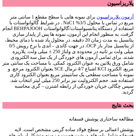
پلاریزاسیون
آزمون پلاریزاسیون
برای نمونه هایی با سطح مقطع 1 سانتی متر
مربع در تماس با محلول NaC1 %3/5 . در شرایط گالوانواستات با
استفاده از دستگاه پتانسیواستات/گالوانواستات BEHPAJOOH انجام
گرفت. به منظور انجام این آزمون، نمونه ها پس از پایدار سازی
پتانسیل به مدت زمان 20 دقیقه. در محلول یاد شده با دمای محیط،
از پتانسیل مدار باز OCP. در جهت کاتدی – آندی با نرخ رویش 0/5
میلی ولت بر ثانیه در محدوده ی ولتاژ 250 ± میلی ولت. پلاریزه
شدند. برای تمامی آزمون های خوردگی از یک سل سه الکترودی
شامل ورق پلاتین به عنوان الکترود کمکی. با مساحت یک سانتی متر
مربع، الکترود KCI اشباع 4/7 نرمال SCE بعنوان الکترود مرجع. و
نمونه با مساحت سطحی یک سانتیمتر مربع بعنوان الکترود کاری
استفاده شد. حجم الکترولیت نیز برابر 250 میلی لیتر انتخاب شد.
سپس چگالی جریان خوردگی از رابطه اشترن – گری محاسبه
گردید.
بحث نتایج
مطالعه ساختاری پوشش فسفاته
پوشش اعمالی بر سطح فولاد ساده گربنی مشخص است. لایه
فسفاته شامل بلورهای درشت هوپیت و زمینه متشکل از بلورهای