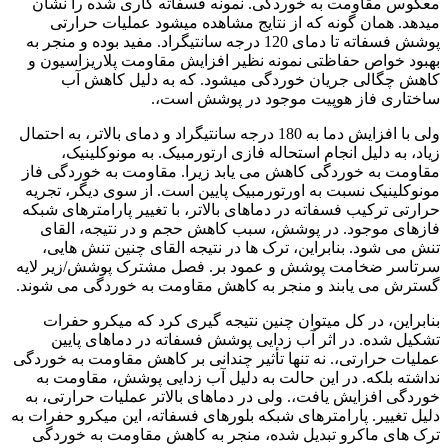
معکوس مقاومت به خوردگی. نمونه فسفاته کاری شده را نشان
میدهد. همان گونه که از نتایج مشاهده میشود عملیات حرارتی
پوشش فسفاته تا دمای 120 درجه سانتیگراد. مفید بوده و منجر به
بهبود خواص حفاظتی نمونه نظیر افزایش مقاومت پلاریزاسیون و
کاهش چگالی جریان خوردگی میشود. که به دلیل کاهش آب
ساختاری فاز هوپیت موجود در پوشش است،.
ولی با افزایش دما به 180 درجه سانتیگراد و دمای بالاتر، به احتمال
زیاد، به دلیل انجام استحاله فازی ارتورمبیک. به مونوکلینیک،
مقاومت به خوردگی کاهش می یابد زیرا. مقاومت به خوردگی فاز
مونوکلینیک نسبت به اورتورمبیک پایین است. از سوی دیگر، تجریه
حرارتی ترکیب فسفاته در دماهای بالاتر، با تغییر پارامترهای شبکه
فازهای موجود. در پوشش، سبب کاهش حجم و در نتیجه، القای
تنش می شود. بنابراین، ترک ها در نتیجه القای چنین تنش هایی،
سرتاسر ضخامت پوشش و عمود بر. فصل مشترک پوشش/زیر لایه
گسترش می یابند و منجر به کاهش مقاومت به خوردگی می شوند.
بنابراین، در کل میتوان چنین نتیجه گیری کرد که میکرو حفرات
تشکیل شده. در اثر آب زدایی پوشش فسفاته در دماهای پایین
عملیات حرارتی،. نه تنها تأثیر چندانی بر کاهش مقاومت به خوردگی
نداشته بلکه. در این حالت به دلیل آب زدایی پوشش، مقاومت به
خوردگی افزایش یافت،. ولی در دماهای بالاتر عملیات حرارتی، به
دلیل تغییر. پارامترهای شبکه بلورهای فسفاته، این میکرو حفرات به
ترک های ماکرو تبدیل شده، منجر به کاهش مقاومت به خوردگی