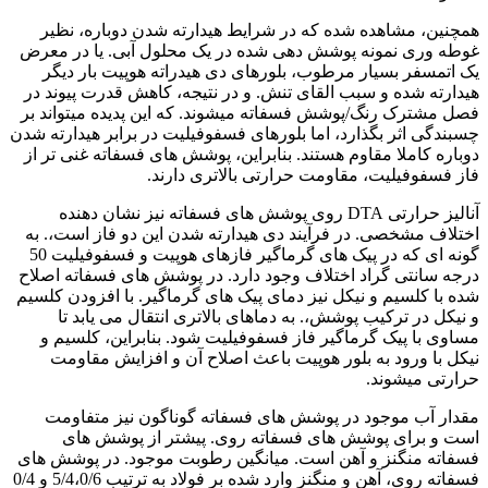
همچنین، مشاهده شده که در شرایط هیدارته شدن دوباره، نظیر
غوطه وری نمونه پوشش دهی شده در یک محلول آبی. یا در معرض
یک اتمسفر بسیار مرطوب، بلورهای دی هیدراته هوپیت بار دیگر
هیدارته شده و سبب القای تنش. و در نتیجه، کاهش قدرت پیوند در
فصل مشترک رنگ/پوشش فسفاته میشوند. که این پدیده میتواند بر
چسبندگی اثر بگذارد، اما بلورهای فسفوفیلیت در برابر هیدارته شدن
دوباره کاملا مقاوم هستند. بنابراین، پوشش های فسفاته غنی تر از
فاز فسفوفیلیت، مقاومت حرارتی بالاتری دارند.
آنالیز حرارتی DTA روی پوشش های فسفاته نیز نشان دهنده
اختلاف مشخصی. در فرآیند دی هیدارته شدن این دو فاز است،. به
گونه ای که در پیک های گرماگیر فازهای هوپیت و فسفوفیلیت 50
درجه سانتی گراد اختلاف وجود دارد. در پوشش های فسفاته اصلاح
شده با کلسیم و نیکل نیز دمای پیک های گرماگیر. با افزودن کلسیم
و نیکل در ترکیب پوشش،. به دماهای بالاتری انتقال می یابد تا
مساوی با پیک گرماگیر فاز فسفوفیلیت شود. بنابراین، کلسیم و
نیکل با ورود به بلور هوپیت باعث اصلاح آن و افزایش مقاومت
حرارتی میشوند.
مقدار آب موجود در پوشش های فسفاته گوناگون نیز متفاومت
است و برای پوشش های فسفاته روی. پیشتر از پوشش های
فسفاته منگنز و آهن است. میانگین رطوبت موجود. در پوشش های
فسفاته روی، آهن و منگنز وارد شده بر فولاد به ترتیب 5/4،0/6 و 0/4