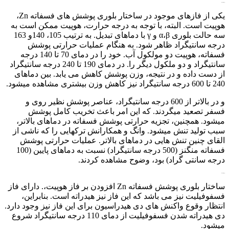
بررسی تأثیر عملیات
یکی از فازهای موجود در ساختار بلوری پوشش های فسفاته Zn،
هوپیت است. البته، با توجه به درجه حرارت، هوپیت ممکن است به
سه حالت بلوری α،β و γ با دماهای تبدیل. به ترتیب 105، 140و 163
درجه سانتیگراد ظاهر شود. به هنگام عملیات حرارتی پوشش
فسفاته، هوپیت دو مولکول آب. خود را در دمای 70 تا 140 درجه
سانتیگراد و دو ملکول دیگر را. در دمای 190 تا 240 درجه سانتیگراد
از دست داده و در نتیجه، وزن پوشش کاهش می یابد. بین دماهای
240 تا 600 درجه سانتیگراد نیز کاهش وزن بیشتری مشاهده میشود.
و در بالاتر از 600 درجه سانتیگراد، عناصر پوشش نظیر روی و
فسفر تصعید میگردند. که این امر باعث تخریب کامل پوشش
میشود. همچنین، تجزیه حرارتی پوشش فسفاته در دماهای بالاتر،
سبب تولید تنش میشود. وانگ و همکارانش ترکهایی را که ناشی از
القای چنین تنش هایی در دماهای بالاتر. عملیات حرارتی پوشش
فسفاته منگنز (500 درجه سانتیگراد) نسبت به دماهای پایین (100
درجه سانتی گراد) بود، وضوح مشاهده کردند.
بررسی تأثیر عملیات
ساختار بلوری پوشش فسفاته Zn افزودن بر فاز هوپیت،. دارای فاز
فسفوفیلیت نیز می باشد که این فاز نیز هیدراته است. بنابراین،
انتظار وقوع واکنش های دی هیدراسیون برای این فاز نیز وجود دارد.
دی هیدراته شدن فسفوفیلیت از دمای 110 درجه سانتیگراد شروع
میشود.