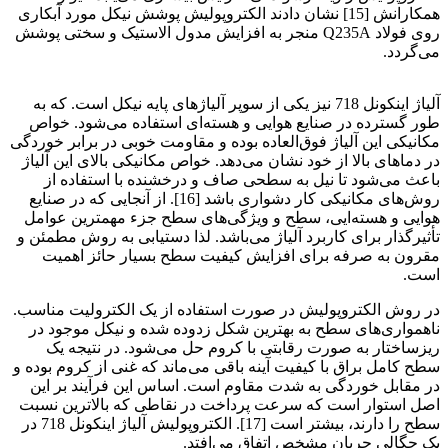
همکارانش [15] نشان دادند الکتروپولیش پوشش نیکل مورد آبکاری
روی فولاد Q235A منجر به افزایش مدول الاستیک و سختی پوشش
می‌گردد.
بررسی اثر دما و غلظت
آلیاژ اینکونل 718 نیز یکی از سوپر آلیاژهای پایه نیکل است. که به
طور گسترده در صنایع هوایی و هسته‌ای استفاده می‌شود. خواص
مکانیکی این آلیاژ فوق‌العاده بوده و مقاومت خوبی در برابر خوردگی
در دماهای بالا از خود نشان می‌دهد. خواص مکانیکی بالای این آلیاژ
باعث می‌شود تا نیل به سطحی صاف و درخشنده با استفاده از
روش‌های مکانیکی کار دشواری باشد [16]. از آنجایی که در صنایع
هوایی و هسته‌ایی، سطح و ویژگی‌های سطح جزء مهمترین عوامل
تأثیرگذار برای کاربرد آلیاژ می‌باشد. لذا دستیابی به روش مطمئن و
مقرون به صرفه برای افزایش کیفیت سطح بسیار حائز اهمیت
است.
در روش الکتروپولیش در صورت استفاده از یک الکترولیت مناسب.
ناهمواری‌های سطح به بهترین شکل زدوده شده و نیکل موجود در
ریزساختار به صورت رقابتی با کروم حل می‌شود. در نتیجه یک
سطح کامل براق با کیفیت آینه باقی می‌ماند که غنی از کروم بوده و
در مقابل خوردگی به شدت مقاوم است. اساس این فرآیند بر این
اصل استوار است که سرعت پرداخت در نقاطی که بالاترین نسبت
سطح را دارند، بیشتر است [17]. الکتروپولیش آلیاژ اینکونل 718 در
یک چگالی جریان مشخص اتفاق می‌افتد.