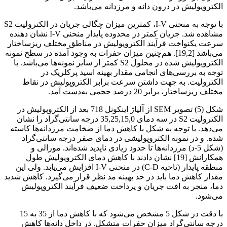
الکتروپولیش در درون دانه و مرزدانه می‌باشد.
با توجه به منحنی I-V، کمترین میزان چگالی جریان در الکترولیت S2
مشاهده شد. جریان کمتر در محدوده پایدار منحنی I-V نشان دهنده
سرعت یکنواخت فرآیند الکتروپولیش در مناطق مختلف ریزساختار
می‌باشد [19,2]. هم‌چنین میزان حفرات به وجود آمده در سطح نمونه
الکتروپولیش شده در محلول S2 کمتر از سایر نمونه‌ها می‌باشد. با
توجه به بررسی‌های انجامی مقدار بهینه اسید پرکلریک در
الکترولیت. به جهت داشتن سرعت برابر الکتروپولیش در نقاط
مختلف ریزساختار، برابر 20 درصد حجمی به‌دست آمد.
شکل (5) تصویر SEM از آلیاژ اینکونل 718 بعد از الکتروپولیش در
الکترولیت S2 در سه دمای 35,25,15,0 درجه سانتی‌گراد را نشان
می‌دهد. با توجه به شکل با کاهش دما از ضخامت مرزدانه‌ها کاسته
شده. و در نمونه الکتروپولیشی در دمای صفر درجه سانتی‌گراد
(شکل 5-د) مرزدانه‌ها تا حدود زیادی ناپدید شده‌اند. مورالی و
همکارانش [19] نشان دادند با کاهش دمای الکتروپولیش طول
منطقه پایدار (ناحیه C-D) در منحنی I-V افزایش می‌یابد. ولی این
مقدار کاهش دما باید در حد بهینه مد نظر قرار می‌گیرد. کاهش شدید
دما، منجر به افت جریان و پرداخت ضعیف فرآیند الکتروپولیش
می‌شود.
با دقت در شکل 5 مشخص می‌شود که با کاهش دما از 35 به 15
درجه سانتی‌گراد میزان حفرات متشکل. در داخل دانه‌ها کاهش