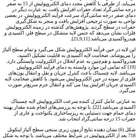
می‌یابد. از طرفی با کاهش مجدد دمای الکتروپولیش از 15 به صفر
درجه سانتی‌گراد تعداد حفرات افزایش یافت. به عبارت دیگر در
دمای صفر درجه سانتی‌گراد سرعت فرآیند الکتروپولیش. در بعضی
نواحی به صورت ترجیحی افزایش یافت و منجر به شکل‌گیری
حفرات در سطح گردید. پژوهش‌های گذشته در زمینه الکتروپولیش
فلزات نشان می‌دهد که جنس لایه متشکل در سطح فلز، اکسیدی و
هیدرواکسیدی می‌باشد [21,9,11].
این لایه در حین فرآیند الکتروپولیش شکل می‌گیرد و تمام سطح آلیاژ
را می‌پوشاند. ضخامت لایه اکسیدی به قابلیت تشکیل اکسید،
هیدرواکسید و هم‌چنین به عدم انحلال در الکترولیت وابستگی دارد.
[19] که تمامی این موارد وابسته به دمای فرآیند الکتروپولیش
می‌باشد. لایه چسبناک باعث کنترل جریان و نقل و انتقال یون‌های
فلزی از نمونه در حین الکتروپولیش می‌شود. با کاهش ضخامت لایه
اکسیدی جریان افزایش پیدا می٬کند و انتقال جرم سریع‌تر صورت
می‌گیرد.
به عبارتی عامل کنترل کننده سرعت الکتروپولیش لایه چسبناک
اکسیدی می‌باشد [22]. با توجه به بررسی‌های انجام شده مقدار بهینه
دمای حمام جهت دستیابی به ریزساختاری یکنواخت و عاری از
حفرات 15 درجه سانتی‌گراد انتخاب شد.
شکل (6) نشان دهنده نتایج آزمون زبری سنجی سطح آلیاژ اینکونل
718 بعد از الکتروپولیش در شرایط مختلف می‌باشد. با توجه به شکل