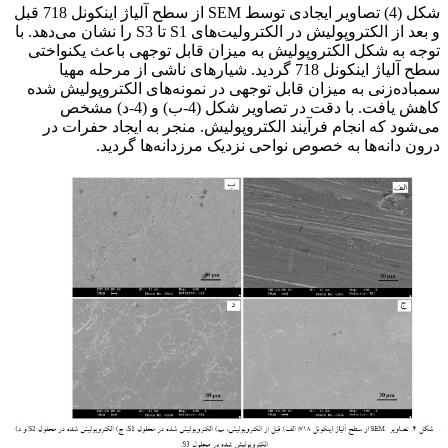
شکل (4) تصاویر ایجادی توسط SEM از سطح آلیاژ اینکونل 718 قبل
و بعد از الکتروپولیش در الکترولیت‌های S1 تا S3 را نشان می‌دهد. با
توجه به شکل الکتروپولیش به میزان قابل توجهی باعث یکنواختی
سطح آلیاژ اینکونل 718 گردید. شیارهای ناشی از مرحله مهیا
سمباده‌زنی به میزان قابل توجهی در نمونه‌های الکتروپولیش شده
کاهش یافت. با دقت در تصاویر شکل (4-ب) و (4-د) مشخص
می‌شود که انجام فرآیند الکتروپولیش. منجر به ایجاد حفرات در
درون دانه‌ها به خصوص نواحی نزدیک مرزدانه‌ها گردید.
بررسی اثر دما و غلظت