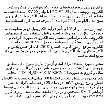
برای بررسی سطح نمونه‌های مورد الکتروپولیش از میکروسکوپ
الکترونی روبشی مدل LEO-VP435 با ولتاژ KV 20 استفاده شد. به
منظور اندازه‌گیری زبری سطح بعد از فرآیند الکتروپولیش از زبری
سنج مدل الکومتر-7061 در دمای 25 درجه سانتی‌گراد استفاده شد.
جهت بررسی نمودار I-V و تأثیر فرآیند الکتروپولیش بر مقاومت به
خوردگی آلیاژ از آزمون پلاریزاسیون تافل استفاده شد. آزمون‌های
الکتروشیمیایی براساس سیستم سه الکترودی صورت گرفت و
اندازه‌گیری با دستگاه پتانسیواستات مدل Parstat 2273 انجام شد.
الکترود مرجع از نوع کالومل اشباع (SCE)، کاتد از جنس پلاتین و
الکترود کاری آلیاژ الکتروپولیشی. با سطح در معرض یک سانتی‌متر
مربع انتخاب شد.
محلول مورد استفاده برای انجام آزمون پلاریزاسیون تافل مطابق
پژوهش‌های گذشته. جهت بررسی خواص خوردگی آلیاژهای حاوی
نیکل و کروم به صورت 0.5M, H
SO
+0.01M KSCN [2] انتخاب
2
4
شد. محدوده پتانسیل انتخابی 250- تا 500 میلی‌ولت نسبت به کالومل
اشباع و نرخ روبش 1mV/s در دمای 25 درجه سانتی‌گراد مد نظر
قرار گرفت. زمان غوطه‌وری نمونه برای نیل به حالت تعادل توسط
آزمایش E vs T مشخص و برابر 30 دقیقه انتخاب شد. از نرم افزار
corr view جهت استخراج پارامترهای الکتروشیمیایی استفاده شد.
بررسی اثر دما و غلظت