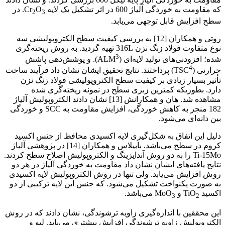
که مقاومت به خوردگی آلیاژ 600 در اثر تشکیل یک لایه Cr
O
. در
2
3
سطح افزایش قابل توجهی می‌یابد.
روتی و همکاران [12] به بررسی کیفیت سطح الکتروپولیشی سه
نوع متفاوت فولاد زنگ نزن 316L تهیه گردید. به روش ریخته‌گری
3
شده؛ افزودنی‌های تولید لایه‌ای (ALM
). و پوشش‌دهی پاشش
4
حرارتی (TSC
) پرداختند. نتایج تحقیق ایشان نشان داد فرآیند ساخت
تأثیر بسیار زیادی بر کیفیت سطح الکتروپولیشی فولاد زنگ نزن
دارد. بطوریکه کمترین زبری سطح در نمونه ریخته‌گری شده
مشاهده شد. هان و همکارانش [13] نشان دادند الکتروپولیش آلیاژ
182 منجر به کاهش خوردگی، افزایش مقاومت به SCC و خوردگی
بین دانه‌ای می‌شود.
دلیل این اتفاق به شکل‌گیری لایه اکسیدی محافظ از جنس اکسید
کروم در سطح می‌باشد. بابیلاس و همکاران [14] در پژوهشی آلیاژ
Ti-15Mo را به دو روش آندایزینگ و الکتروپولیش اصلاح سطح کردند.
نتایج یافته‎‌های ایشان نشان داد مقاومت به خوردگی آلیاژ در هر دو
روش افزایش می‌یابد. ولی تنها در روش الکتروپولیش لایه اکسیدی
به صورت یکنواخت تشکیل می‌شود. که جنس این لایه ترکیبی از دو
اکسید TiO
و MoO
می‌باشد.
3
2
این محققین با اندازه‌گیری زاویه ترشوندگی، نشان دادند که در روش
الکتروپولیش زاویه ترشوندگی افزایش بیشتری می‌یابد. لیو و