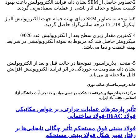
2-تصاویر حاصل از SEM نشان داد، فرآیند الکتروپولیش باعث بهبود
کیفیت سطح و حذف آثار ناشی از عملیات سمباده‌زنی گردید.
۳-با توجه به تصاویر SEM دمای بهینه حمام جهت الکتروپولیش آلیاژ
اینکونل 718, 15 درجه سانتی‌گراد حاصل گردید.
4-کمترین مقدار زبری سطح بعد از الکتروپولیش عدد 0/026
میکرومتر حاصل شد که مربوط به نمونه الکتروپولیشی در شرایط
بهینه غلظت و دما می‌باشد.
بررسی اثر دما و غلظت
5- منحنی پلاریزاسیون نمونه‌ها در حالت قبل و بعد از الکتروپولیش
نشان داد، مقاومت به خوردگی در اثر فرآیند الکتروپولیش افزایش
قابل ملاحظه‌ای می‌یابد.
حامد رحیمی،احسان صائب نوری
مرکز تحقیقات مواد پیشرفته، دانشکده مهندسی مواد، واحد نجف آباد، دانشگاه آزاد
اسلامی، نجف آباد، ایران.
تأثیر پارمترهای عملیات حرارتی، بر خواص مکانیکی
فولاد D6AC-فولاد ساختمانی
فولاد بینیتی فوق مستحکم-تأثیر چگالی نابجایی‌ها بر
رفتار تغییر شکل فولاد بینیتی مستحکم