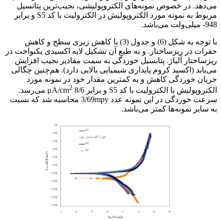
می‌دهد. در خصوص نمونه‌های الکتروپولیشی، نجیب‌ترین پتانسیل
مربوط به نمونه مورد الکتروپولیش در الکترولیت با کد S5 و برابر
948- میلی‌ولت می‌باشد.
با توجه به شکل (6) و جدول (3) با کاهش زبری سطح و کاهش
حفرات در ریزساختار. و به طبع آن تشکیل لایه اکسیدی یکنواخت در
ریزساختار آلیاژ. پتانسیل خوردگی به سمت مقادیر نجیب افزایش
می‌یابد (اکسید کروم پایداری شیمیایی بالایی دارد). هم‌چنین چگالی
جریان خوردگی کاهش و به کمترین مقدار خود در نمونه مورد
2
الکتروپولیش با الکترولیت با کد S5 و برابر 8/6 μA/cm
می‌رسد.
سرعت خوردگی در این نمونه عدد 3/69mpy محاسبه شد که نسبت
به سایر نمونه‌ها کمتر می‌باشد.
بررسی اثر دما و غلظت