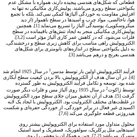
قطعاتی که شکل‌های هندسی پیجیده دارند، همواره با مشکل عدم
یکنواختی سطح روبرو می‌باشند. پولیش‌کاری مکانیکی نه تنها به
افزایش مقاومت به خوردگی آلیاژها کمکی نمی‌کند. بلکه با تجمع
هوا، ناخالصی، مواد چرب و اسیدها در سطح ناهموار (از دید
میکروسکوپی)، پوسیدگی آلیاژ را تسریع می‌نماید [1]. همچنین
پولیش‌کاری مکانیکی منجر به ایجاد تنش‌های باقیمانده در سطح
فلزات می‌شود. که در کاهش عمر کاری آلیاژ مؤثر است [3,2].
الکتروپولیش راهی مناسب برای کاهش زبری سطح و درخشندگی،
به دلیل یکنواختی سطح در اندازه‌های نانومتری برای شکل‌های
هندسی بغرنج و درهم می‌باشد [3].
فروش فولاد آلیاژی فولاد رسول دلاکان
1
فرآیند الکتروپولیش اولین بار توسط مدسن
در سال 1925 انجام شد
[4]. در آن سال هدف از الکتروپولیش، بالا بردن کیفیت سطح آبکاری
شده بود. توسعه و تکامل فرآیند الکتروپولیش به طور گسترده
2
توسط ژاکوت
در سال 1935 روی آلیاژ مس و فلزات دیگر صورت
گرفت [5]. هدف از آن تحقیق میزان جلای سطح مورد الکتروپولیش
در غلظت‌های مختلف الکترولیت بود. الکتروپولیش با ایجاد یک لایه
اکسیدی غیر فعال در برابر خوردگی، از خوردگی حفره‌ای و شکست
هیدروژنی قطعه جلوگیری می‌کند [7,6].
محلول متداول مورد استفاده برای الکتروپولیش بیشتر روی
اسیدهایی مثل پرکلریک، سولفوریک، فسفریک و اسید استیک
متمرکز می‌باشد [7,2]. جین و همکاران پژوهشی را روی