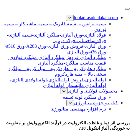
پرش
فولاد رسول دلاکان
فولاد آلیاژی-میلگرد آلیاژی-تسمه آلیاژی-ورق آلیاژی-لوله آلیاژی-
به
fooladrasuldalakan.com
نبشی فولادی-ناودانی فولادی-قیمت ورق-قیمت فولاد
محتوا
تسمه ترانس – تسمه فابریک – تسمه ماشینکار – تسمه
نوردی
فولاد آلیاژی-ورق آلیاژی-میلگرد آلیاژی-تسمه آلیاژی-
فولاد ساختمانی-فولاد دریایی
ورق آلیاژی-فروش ورق آلیاژی-ورق A283-ورق a516-
ورق a36-ورق آلیاژی
میلگرد آلیاژی-فروش میلگرد آلیاژی-میلگرد فولادی-
قیمت مناسب میلگرد-میلگرد آلیاژی
میلگرد هاردکروم – هاردکروم – میل کروم – میلگرد
سختی بالا – میله هاردکروم
لوله آلیاژی-فروش لوله آلیاژی-لوله فولادی آلیاژی-
لوله آلیاژی مانیسمان-لوله آلیاژی
محصولات فولادی و آلیاژی
ورق میلگرد لوله تسمه
کتاب و جزوه متالورژی
نرم افزار- مهندسی متالورژی
بررسی اثر دما و غلظت
بررسی اثر
دما و غلظت
الکترولیت در فرآیند الکتروپولیش بر مقاومت
به خوردگی آلیاژ اینکونل 718