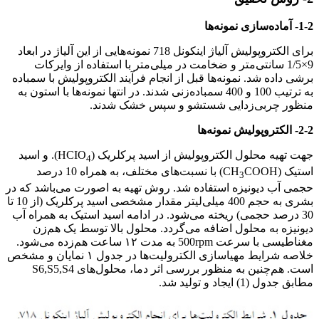
1-2- آماده‌سازی نمونه‌ها
برای الکتروپولیش آلیاژ اینکونل 718 نمونه‌هایی از این آلیاژ در ابعاد
9×1/5 سانتی‌متر و ضخامت در میلی‌متر با استفاده از وایرکات
برشی داده شد. نمونه‌ها قبل از انجام فرآیند الکتروپولیش با سمباده
به ترتیب 100 و 400 سمباده‌زنی شدند. در انتها نمونه‌ها با استون به
منظور چربی‌زدایی شستشو و سپس خشک شدند.
2-2- الکتروپولیش نمونه‌ها
جهت تهیه محلول الکتروپولیش از اسید پرکلریک (HCIO
). و اسید
4
استیک (CH
COOH) با نسبت‌های مختلف، به همراه 10 درصد
3
حجمی آب دیونیزه استفاده شد. روش تهیه به اصورت می‌باشد که در
بشری به حجم 400 میلی‌لیتر مقدار مشخصی اسید پرکلریک (از 10 تا
30 درصد حجمی) ریخته می‌شود. در ادامه اسید استیک به همراه آب
دیونیزه به محلول اضافه می‌گردد. محلول بالا توسط یک هم‌زن
مغناطیسی با سرعت 500rpm به مدت ۱۲ ساعت هم‌زده می‌شود.
خلاصه شرایط مهیاسازی الکترولیت‌ها در جدول ۱ نمایان و مشخص
است. هم‌چنین به منظور بررسی اثر دما، محلول‌های S6,S5,S4
مطابق جدول (1) ایجاد و تولید شد.