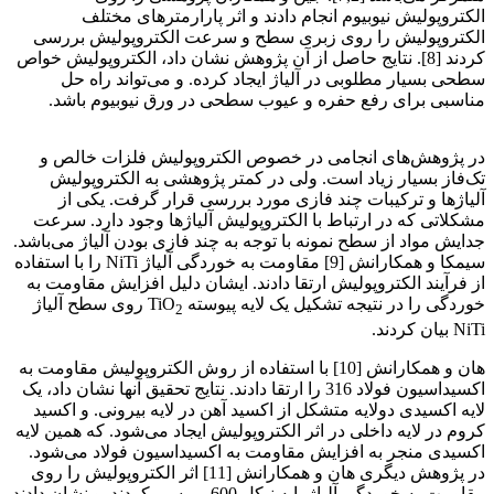
الکتروپولیش نیوبیوم انجام دادند و اثر پارارمترهای مختلف
الکتروپولیش را روی زبری سطح و سرعت الکتروپولیش بررسی
کردند [8]. نتایج حاصل از آن پژوهش نشان داد، الکتروپولیش خواص
سطحی بسیار مطلوبی در آلیاژ ایجاد کرده. و می‌تواند راه حل
مناسبی برای رفع حفره و عیوب سطحی در ورق نیوبیوم باشد.
قیمت فولاد آلیاژی فولاد رسول دلاکان
در پژوهش‌های انجامی در خصوص الکتروپولیش فلزات خالص و
تک‌فاز بسیار زیاد است. ولی در کمتر پژوهشی به الکتروپولیش
آلیاژها و ترکیبات چند فازی مورد بررسی قرار گرفت. یکی از
مشکلاتی که در ارتباط با الکتروپولیش آلیاژها وجود دارد. سرعت
جدایش مواد از سطح نمونه با توجه به چند فازی بودن آلیاژ می‌باشد.
سیمکا و همکارانش [9] مقاومت به خوردگی آلیاژ NiTi را با استفاده
از فرآیند الکتروپولیش ارتقا دادند. ایشان دلیل افزایش مقاومت به
خوردگی را در نتیجه تشکیل یک لایه پیوسته TiO
روی سطح آلیاژ
2
NiTi بیان کردند.
هان و همکارانش [10] با استفاده از روش الکتروپولیش مقاومت به
اکسیداسیون فولاد 316 را ارتقا دادند. نتایج تحقیق آنها نشان داد، یک
لایه اکسیدی دولایه متشکل از اکسید آهن در لایه بیرونی. و اکسید
کروم در لایه داخلی در اثر الکتروپولیش ایجاد می‌شود. که همین لایه
اکسیدی منجر به افزایش مقاومت به اکسیداسیون فولاد می‌شود.
در پژوهش دیگری هان و همکارانش [11] اثر الکتروپولیش را روی
مقاومت به خوردگی آلیاژ پایه نیکل 600 بررسی کردند. و نشان دادند