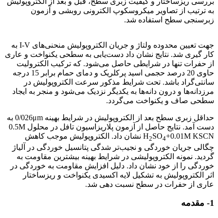
بررسی ریزساختار و کیفیت زبری سطح، قبل و بعد از الکتروپولیش
به ترتیب از تصاویر میکروسکوپ الکترونی روبشی و آزمون
زبرسنجی سطح استفاده شد.
بررسی اثر دما و غلظت
جهت تعیین محدوده ولتاژ و جریان الکتروپولیش منحنی‌های I-V به
کار گیری شد. نتایج نشان داد دست‌یابی به سطحی یکنواخت و عاری
از حفرات تنها در شرایطی حاصل می‌شود. که ترکیب الکترولیت
حاوی 20 درصد حجمی اسید پرکلریک و دمای حمام برابر 15 درجه
سانتی‌گراد باشد. تحت شرایط مذکور سرعت الکتروپولیش در
مرزدانه‌ها و درون دانه‌ها به یکدیگر نزدیک می‌شود و منجر به ایجاد
سطحی صاف و یکنواخت می‌گردد.
حداقل زبری سطح بعد از الکتروپولیش در شرایط بهینه 0/026μm به
دست آمد. نتایج حاصل از آزمون پلاریزاسیون تافل در محلول 0.5M
SO
H
+0.01M KSCN نشان داد. الکتروپولیش موجب کاهش
2
4
چگالی جریان خوردگی و نجیب‌تر شدگی پتانسیل خوردگی در آلیاژ
گردید. نمونه الکتروپولیشی در شرایط بهینه بیشترین مقاومت به
خوردگی را از خود نشان داد. دلیل افزایش مقاومت به خوردگی در
اثر الکتروپولیش به تشکیل لایه اکسیدی یکنواخت و ریزساختار
عاری از حفرات در سطح نسبت دهی شد.
1- مقدمه