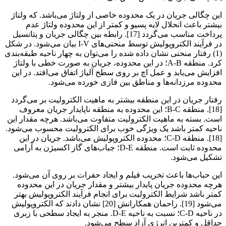
این چگالی جریان در یک محدوده خاصی از ولتاژ می‌باشد. که ولتاژ
بیشتر باعث انحلال لایه پسیو و کمتر از این محدوده ولتاژ عدم
پرداخت مناسب می‌گردد [17]. رابطه بین چگالی جریان و پتانسیل
در فرآیند الکتروپولیش توسط منحنی‌های I-V بیان می‌شود. در شکل
(1) رفتار منحنی نشان داده شده را می‌توان به چهار ناحیه طبقه‌بندی
کرد. منطقه A-B؛ در این محدوده، جریان به صورت خطی با ولتاژ
افزایش می‌یابد و عمل اچ بر روی سطح آلیاژ اتفاق می‌افتد. در این
محدوده مرزدانه‌ها و مناطق بین فازی خورده می‌شود.
رفتار جریان در این منطقه بیشتر به ماهیت الکترولیت بر می‌گردد
[18]. منطقه B-C؛ این محدوده به منطقه ناپایدار جریان معروف
است. بسته به ماهیت الکترولیت متفاوت می‌باشد. هرچه مقدار این
ناحیه کمتر باشد یک ویژگی خوب برای الکترولیت محسوب می‌شود.
[18]. منطقه C-D؛ محدوده الکتروپولیش می‌باشد. جریان در این
محدوده ثابت است. منطقه D-E؛ جباب‌های گاز اکسیژن به آرامی
تشکیل می‌شود.
این حباب‌ها باعث تخریب فیلم و ایجاد حفرات بر روی آن می‌شود.
هرچه محدوده جریان پایدار بیشتر و مقدار جریان در این محدوده
کمتر باشد شرایط الکترولیت برای انجام فرآیند الکتروپولیش بهتر
می‌شود [19]. راحمان همکارانش [20] نشان دادند که الکتروپولیش
در ناحیه C-D؛ نسبت به ناحیه D-E. منجر به ایجاد سطحی با زبری
حداقل و کمترین انرژی آزاد سطح می‌شود.