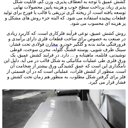
کشش عمیق با توجه به انعطاف پذیری، وزن کم، قابلیت شکل
پذیری زیاد، پرداخت سطح خوب و هزینه پایین محصولات نهایی
توسعه یافته است. از ریخته گری تزریقی با قالب یا فورج برای تولید
قطعات پیچیده استفاده می شود. که البته جزء روش های مشکل و
پز هزینه ای محسوب می شود.
روش کشش عمیق، نوعی فرآیند فلزکاری است. که کاربرد زیادی
در صنعت به خصوص برای ساخت قطعات فلزی دارای برآمدی و
فرورفتگی مانند بدنه و گلگیر خودرو.
مخازن
فولادی تحت فشار،
سینک ظرف شویی، پوسته فشنگ گلوله، مخزن سوخت، قوطی
نوشیدنی، قابلمه، ماهیتابه و … دارد. در فرایند کشش عمیق، یک
ورق فلزی طی عملیات مکانیکی به شکل قالب در می آید. دلیل این
نامگذاری این است که عمق کشیدگی ورق بیشتر از ضخامت آن
است. منظور از کشش فلزات، عملیاتی است که در آن قسمتی از
فلز برای گرفتن شکل مطلوب. به منظور هم زمان تحت کشش و
فشار قرار می گیرد.