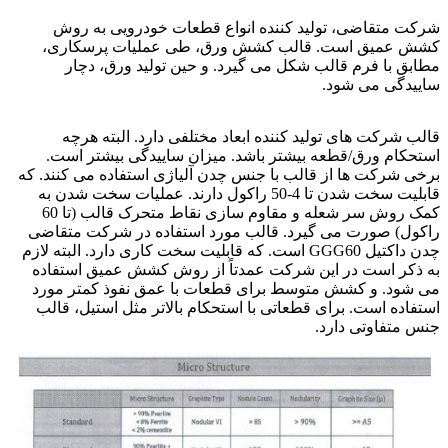
شرکت متقاضی، تولید کننده انواع قطعات خودرویی به روش
کشش عمیق است. قالب کشش ورق، طی عملیات پرسکاری،
مطابق با فرم قالب شکل می گیرد. و حین تولید ورق، دچار
ساییدگی می شود.
ایجاد مقاومت سایشی
قالب شرکت های تولید کننده ابعاد مختلفی دارد. البته هرچه
استحکام ورق/قطعه بیشتر باشد. میزان ساییدگی بیشتر است.
برخی شرکت ها از قالب با جنس چدن آلیاژی استفاده می کنند. که
قابلیت سخت شدن تا 4-50 راکول دارند. عملیات سخت شدن به
کمک روش سر شعله و مقاوم سازی نقاط متحرک قالب (تا 60
راکول) صورت می گیرد. قالب مورد استفاده در شرکت متقاضی
چدن داکتیل GGG60 است. که قابلیت سخت کاری دارد. البته لازم
به ذکر است در این شرکت عمدتاً از روش کشش عمیق استفاده
می شود. و کشش متوسط برای قطعات با عمق نفوذ کمتر مورد
استفاده است. برای قطعاتی با استحکام بالاتر مثل استیل، قالب
جنس متفاوتی دارد.