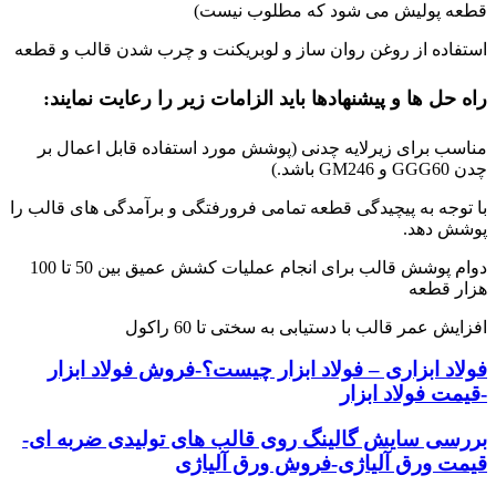
قطعه پولیش می شود که مطلوب نیست)
استفاده از روغن روان ساز و لوبریکنت و چرب شدن قالب و قطعه
راه حل ها و پیشنهادها باید الزامات زیر را رعایت نمایند:
مناسب برای زیرلایه چدنی (پوشش مورد استفاده قابل اعمال بر
چدن GGG60 و GM246 باشد.)
با توجه به پیچیدگی قطعه تمامی فرورفتگی و برآمدگی های قالب را
پوشش دهد.
دوام پوشش قالب برای انجام عملیات کشش عمیق بین 50 تا 100
هزار قطعه
افزایش عمر قالب با دستیابی به سختی تا 60 راکول
فولاد ابزاری – فولاد ابزار چیست؟-فروش فولاد ابزار
-قیمت فولاد ابزار
بررسی سایش گالینگ روی قالب های تولیدی ضربه ای-
قیمت ورق آلیاژی-فروش ورق آلیاژی