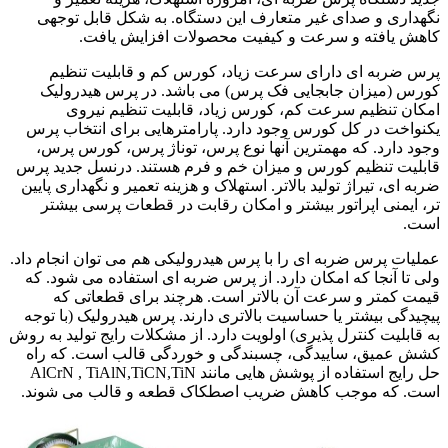
نگهداری و صدای غیر متعارف این دستگاه. به شکل قابل توجهی
کاهش یافته و سرعت و کیفیت محصولات افزایش یافت.
پرس ضربه ای دارای سرعت زیاد، کورس کم و قابلیت تنظیم
کورس (میزان جابجایی فک پرس) می باشد. در پرس هیدرولیک
امکان تنظیم سرعت کم، کورس زیاد، قابلیت تنظیم نیروی
یکنواخت در کل کورس وجود دارد. پارامترهایی برای انتخاب پرس
وجود دارد. که مهمترین آنها نوع پرس، توناژ پرس، کورس پرس،
قابلیت تنظیم کورس و میزان خم و فرم هستند. درنسل جدید پرس
ضربه ای، تیراژ تولید بالاتر. استهلاک و هزینه تعمیر و نگهداری پایین
تر، ایمنی اپراتور بیشتر و امکان رقابت در قطعات پرسی بیشتر
است.
عملیات پرس ضربه ای را با پرس هیدرولیکی هم می توان انجام داد.
ولی تا آنجا که امکان دارد. از پرس ضربه ای استفاده می شود. که
قیمت کمتر و سرعت آن بالاتر است. هرچند برای قطعاتی که
پیچیدگی بیشتر یا حساسیت بالاتری دارند. پرس هیدرولیک (با توجه
به قابلیت کنترل پذیری) اولویت دارد. از مشکلات رایج تولید به روش
کشش عمیق، ساییدگی، چسبندگی و خوردگی قالب است. که راه
حل رایج استفاده از پوشش هایی مانند AlCrN , TiAlN,TiCN,TiN
است. که موجب کاهش ضریب اصطکاک قطعه و قالب می شوند.