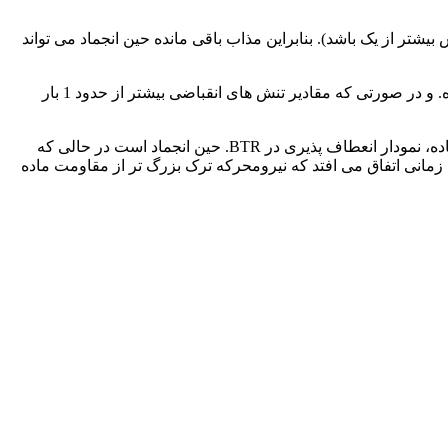
تر از یک باشد). بنابراین مذاب باقی مانده حین انجماد می تواند
انقباض مناطق انجماد می یابد و نیز انقباض فلز پایه هنگام سرد شدگی. باعث وارد شدن تنش های کششی از دو طرف به لایه های مذاب شده. و در صورتی که مقادیر تنش های انقباضی بیشتر از حدود 1 بار
در واقع تشکیل ترک انجمادی رقابت بین مقاومت ماده به ترک و نیز محرکه ترک حین انجماد فلز جوش است. پارامتر تعیین کننده مقاومت ماده، نمودار انعطاف پذیری در BTR. حین انجماد است در حالی که
و پارامتر تابعی از دما هستند. ترک انجمادی زمانی اتفاق می افتد که نیرومحرکه ترک بزرگ تر از مقاومت ماده