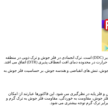
و بر اساس محل و دماهای تشکیل آن دارای سه نوع ترک انجمادی (Solidification Crack). ترک ذوبی (Liquation Crack) و ترک افت انعطاف پذیر (DDC) است. ترک انجمادی در فلز جوش و ترک ذوبی در منطقه
ه فلز جوش، تنش های انقباضی و هندسه جوش. بر حساسیت فلز جوش به
لز پایه در نظرگیری می شود. این فاکتورها عبارتند از: امکان
لز جوش، مقاومت به خوردگی، مقاومت فلز جوش به ترک گرم و