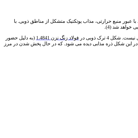
شکاری می تواند باعث ذوب موضعی زمینه، ذرات کاربیدی، ترکیبات بین فلزی، ذرات یوتکتیک و ناخالصی ها در PMZ شود. با عبور منبع حرارتی، مذاب یوتکتیک متشکل از مناطق ذوبی. با
خواهد شد (4).
 4 ترک ذوبی در
فولاد زنگ نزن 1.4841
(به دلیل حضور
ت. در این شکل ذره مذابی دیده می شود. که در حال پخش شدن در مرز