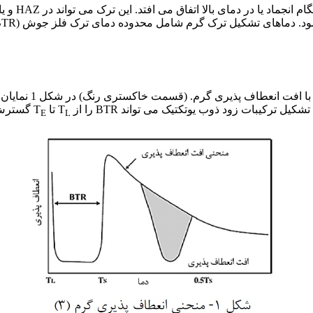
رم شامل محدوده دمای ترک فلز جوش (BTR) و محدوده دمای افت انعطاف پذیر (DTR) (3).
نمودار انعطاف پذی
تا T
گسترش د
E
L