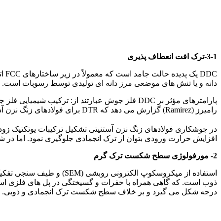
3-1-ترک افت انعطاف پذیری
دانه و یا تنش های موضعی مرز دانه ای تولیدی توسط رسوبات است.
رامیرز (Ramirez) گزارش می دهد که DTR برای فولادهای زنگ نزن آستنیتی T
افزایش حرارت ورودی بتوان از ترک انجمادی جلوگیری نمود. اما در شرایط تنش های خستگ
2- مورفولوژی سطح شکست ترک گرم
ذوب است. که گاهی همراه با حفرات و گسیختگی در پل های فلزی است (شکل 5). اما سطح شکست DDR در جوش فولا
درجه شکل می گیرد و بر خلاف سطح شکست ترک انجمادی و ذوبی. هیچ ا
انواع ترک گرم در جوش