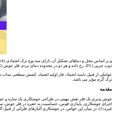
ذوب جزیی (FL). رخ داده و هر دو در محدوده دمای تردی فلز جوش (DTR) اتفاق می افتد. با ساختار FCC در فلز جوش یا در منقطه متأثر از حرارت در محدوده دمای افت انعطاف پذیری (DTR) اتفاق می افتد.
عواملی از قبیل دامنه انجماد، فاز اولیه انجماد، کشش سطحی مذاب د
ترک گرم مؤثر می باشد.
مقدمه
جوش پذیری یک فلز نقش مهمی در طراحی جوشکاری یک سازه و عملکرد آن
اجرای جوشکاری، پایداری قوس، حساسیت به حفره در فلز جوش، سی
غیره (1). در میان این خواص، در جوشکاری آلیاژهای فلزاتی از قبیل آلومینیوم، نیکل و فولادهای زنگ نزن آستنیتی. به مقاومت فلز جوش در برابر ترک گرم توجه بیشتری می شود.