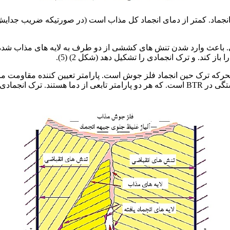
جماد. کمتر از دمای انجماد کل مذاب است (در صورتیکه ضریب جدایش بیش
از کند. و ترک انجمادی را تشکیل دهد (شکل 2) (5).
پارامتر تعیین کننده نیرو محرکه ترک، کرنش های مکانیکی دارای انباشتگی در BTR است. که هر د