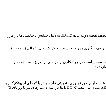
DDC یک پدیده حالت جامد است که معمولاً در زیر ساختارهای FCC اتفاق می افتد. و ناشی از افت ناگهانی انعطاف پذیری در دمایی بالاتر از نصف نقطه ذوب ماده (DTR). به دلیل جدایش ناخالصی ها در مرز
پارامترهای مؤثر بر DDC فلز جوش عبارتند از: ترکیب شیمیایی فلز جوش. ناخالصی ها، موانع و مهاجرت مرز دانه ها، جدایش در مرز دانه ها. و جهت گیری مرز دانه نسبت به کرنش های اعمالی (8) (9) (1).
گ نزن آستنیتی تشکیل ترکیبات یوتکتیک زود ذوب باعث تشکیل ترک گرم خصوصاً از نوع انجمادی و DDR خواهد شد. ممکن است در جوشکاری چند پاسی از طریق ذوب مجدد و
هد. سطح شکست حاصل از ترک انجمادی، اغلب دارای مورفولوژی دندریتی فلز جوش با لایه ای از یوتکتیک زود
L نشان می دهد. که DDC ها در امتداد شیارهای تیز با زوایای 45