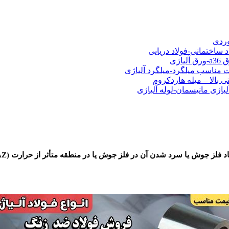
شی فولادی-ناودانی فولادی-قیمت ورق-قیمت فولاد
وردی
د ساختمانی-فولاد دریایی
ت مناسب میلگرد-میلگرد آلیاژی
 بالا – میله هاردکروم
لیاژی مانیسمان-لوله آلیاژی
فروش فو