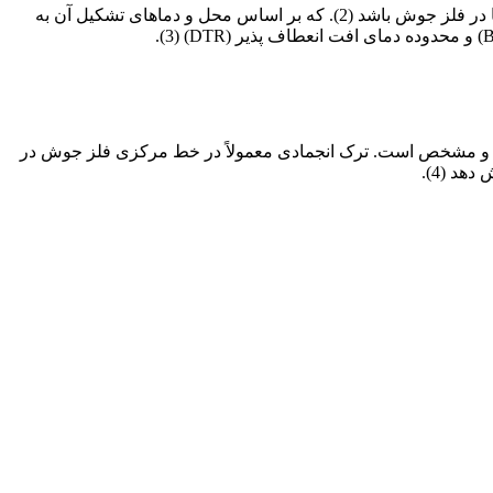
ترک گرم یک ناپیوستگی از نوع شکست و ترکی است که در یک فلز هنگام انجماد یا در دمای بالا اتفاق می افتد. این ترک می تواند در HAZ و یا در فلز جوش باشد (2). که بر اساس محل و دماهای تشکیل آن به
ری برای انعطاف پذیری گرم عادی و برای یک ماده با افت انعطاف پذیری گرم. (قسمت خاکستری رنگ) در شکل 1 نمایان و مشخص است. ترک انجمادی معمولاً در خط مرکزی فلز جوش در
هد (4).