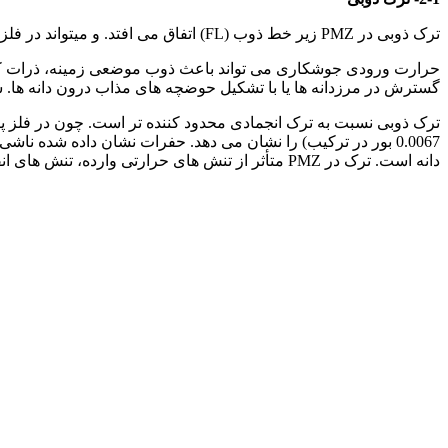
ترک ذوبی در PMZ زیر خط ذوب (FL) اتفاق می افتد. و میتواند در فلز پایه یا فلز جوش گسترش یابد.
گسترش در مرزدانه ها یا با تشکیل حوضچه های مذاب درون دانه ها. شر
ترک ذوبی نسبت به ترک انجمادی محدود کننده تر است. چون در فلز پایه ات
0.0067 بور در ترکیب) را نشان می دهد. حفرات نشان داده شده 
دانه است. ترک در PMZ متأثر از تنش های حرارتی وارده، تنش های انقباضی و نرخ پر کنندگی است (7).