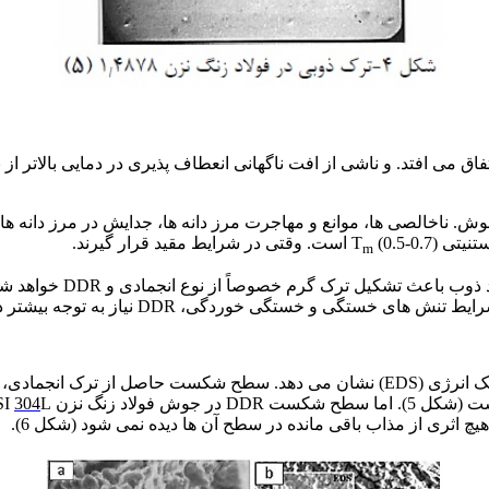
(0.5-0.7) است. وقتی در شرایط مقید قرار گیرند.
m
در جوشکاری فولادهای زن
ی و خستگی خوردگی، DDR نیاز به توجه بیشتر دارد (3).
استفاده از میکروسکوپ الکترونی روبشی (SEM) و طیف سنجی تفکیک انرژی (EDS) نشان می د
د زنگ نزن AISI
304
ثری از مذاب باقی مانده در سطح آن ها دیده نمی شود (شکل 6).