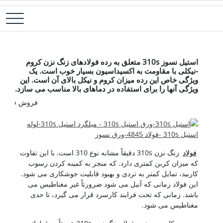
رش
فولاد آلیاژی-میلگرد آلیاژی-تسمه آلیاژی-ورق آلیاژی-لوله آلیاژی-نبشی
فولاد رسول دلاکان
ه
فولادی-ناودانی فولادی-قیمت ورق-قیمت فولاد
حتوا
استیل 310s
استیل نسوز 310s متعلق به رده فولادهای زنگ نزن کروم
-نیکلی با مقاومت به اکسیداسیون بسیار خوب است. یک
ویژگی خاص این رده میزان کروم و نیکل بالای آن است. این
ویژگی آنها را برای استفاده در دماهای بالا مناسب می سازد.
فروش فولاد نورد سرد-فروش 
فولاد
زنگ نزن 310s دقیقاً مشابه نوع 310 است. با این تفاوت
که میزان کربن کمتری دارد. که منجر به کمینه کردن رسوب
کاربید، تمایل کمتر به تردی و بهبود قابلیت جوشکاری می شود.
این فولاد زمانی که آنیل می شود ضرورتاً غیر مغناطیس می
باشد. زمانی که تحت فرایند کارسرد قرار می گیرد، تا حدی
مغناطیس می شود.