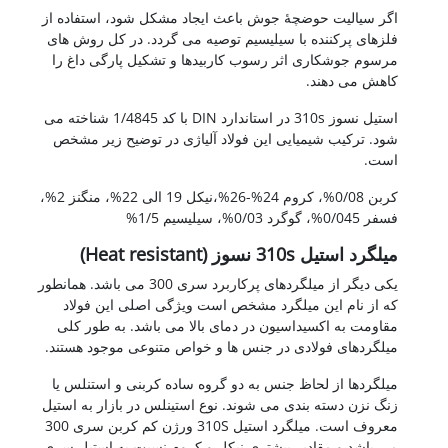
اگر سیالیت حوضچۀ جوش باعث ایجاد مشکل شود، استفاده از
فلزهای پرکننده با سیلیسیم توصیه می گردد. در کل روش های
مرسوم جوشکاری اثر رسوب کاربیدها و تشکیل پارگی داغ را
کاهش می دهند.
استیل نسوز 310s در استاندارد DIN با کد 1/4845 شناخته می
شود. ترکیب شیمیایی این فولاد آلیاژی در توضیح زیر مشخص
است.
کربن 0/08%، کروم 24%-26%،نیکل 19 الی 22%، منگنز 2%،
فسفر 0/045%، گوگرد 0/03%، سیلیسیم 1/5%
میلگرد استیل 310s نسوز (Heat resistant)
یکی دیگر از میلگردهای پرکاربرد سری 300 می باشد. همانطور
که از نام این میلگرد مشخص است ویژگی اصلی این فولاد
مقاومت به اکسیداسیون در دمای بالا می باشد. به طور کلی
میلگردهای فولادی در جنس ها و خواص متنوعی موجود هستند.
میلگردها از لحاظ جنس به دو گروه ساده کربنی و استنلس یا
زنگ نزن دسته بندی می شوند. نوع استینلس در بازار به استیل
معروف است. میلگرد استیل 310S ورژن کم کربن سری 300
می باشد و مقادیر بیشتری نیکل و کروم نسبت به استیل سری