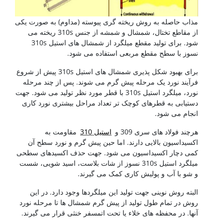
مذاب حاصله به روش ریخته گری پیوسته (مداوم) به صورت یکی
از مقاطع تختال، شمشال و شمشه از جنس 310s ریخته می
شود. برای تولید مقطع میلگرد از شمشال های استیل 310s
نسوز با سطح مقطع مربعی استفاده می شود.
برای بهبود شکل پذیری شمشال های استیل 310s پیش از شروع
فرآیند نورد یک مرحله پیش گرم می شوند. پس از چند مرحله
نورد، میلگرد استیل 310s با قطر مورد نظر تولید می شود. جهت
دستیابی به قطرهای کوچک تر تعداد مراحل بیشتری نورد کاری
انجام می شود.
هرچند فولاد های سری 309 و
استیل 310
مقاومت به
اکسیداسیون بالایی دارند. اما حین پیش گرم و نورد سطح آن
کمی دچار اکسیداسیون می شود. جهت حذف اکسیدهای سطحی
میلگرد استیل 310s نسوز از شات بلاست، اسید شویی، شست
و شو با آب و پولیش کاری کمک می گیرند.
البته روش نوینی جهت تولید این میلگردها وجود دارد. در این
روش در تمام طول تولید از پیش گرم شمشال ها تا مرحله نورد
آنها. در محفظه های خلاء یا تحت اتمسفر خنثی قرار می گیرند.