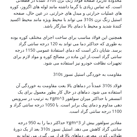
محدوده کاربرد صفحه فولاد زنگ نزن 310s عمدتاً در قطعاتی
است. که تماس زیادی با گرما داشته مانند لوله های اگزوز، کوره
های عملیات حرارتی و مبدل های حرارتی. در عین حال، صفحه
استیل زنگ نزن 310s می تواند با محیط ویژه مانند محیط اکسید
کنندۀ شدید و محیط با دمای بالا سازگار باشد.
همچنین این فولاد مناسب برای ساخت اجزای مختلف کوره بوده
به طوری که حداکثر دما می تواند به 120 درجه سانتی گراد
برسد. شایان ذکر است که دمای استفادۀ عمومی 1150 درجه
سانتی گراد است.از این ماده در مصالح کوره و مواد لازم برای
تجهیزات نظافت خودرو نیز استفاده می شود.
مقاومت به خوردگی استیل نسوز 310s
فولاد 310s عمدتاً در دماهای بالا بعت مقاومت به خوردگی آن
استفاده می شود. دماهای در حال کار بطور معمول برای یک
اتمسفر با حداکثر میزان سولفور ۲g⁄m^3 به ترتیب در سرویس
دهی مداوم و دمای پیک برابر است. با 1050 درجه سانتی گراد و
1100 درجه سانتی گراد است.
مقادیر سولفور بیش از ۲g⁄m^3 حداکثر دما را به 950 درجه
سانتی گراد کاهش می دهد. استیل نسوز 310s بعد از یک دورۀ
طولانی که در معرض دماهای بالا قرار می گیرد. می تواند به