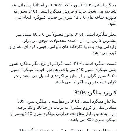
میلگرد استیل 310S نسوز با کد 1.4845 در استاندارد آلمانی هم
شناخته می شود. خرید و فروش میلگرد استیل 310s نسوز به
صورت شاخه های 6 یا 12 متری بر حسب کیلوگرم انجام می
شود.
قطر میلگرد استیل 310s نسوز معمولاً بین 6 تا 60 میلی متر
بیشترین کاربرد را دارد. عمده محصولات موجود در بازار،
وارداتی بوده و تولید کارخانه های تایوانی، چینی، کره ای، هندی و
غیره می باشد.
قیمت میلگرد استیل 310s کمی گرانتر از نوع دیگر میلگرد نسوز
یعنی میلگرد استیل 310 می باشد. همچنین قیمت میلگرد استیل
310s نسوز گران تر از سایر میلگردهای استیل می باشد و جز
گران قیمت ترین میلگردها می باشند.
کاربرد میلگرد 310s
ساختار میلگرد استیل 310s در مقایسه با میلگرد سری 309
مقادیر نیکل و کروم بیشتری به ترتیب در حد 20 و 25 درصد
دارد. به همین دلیل مقاومت حرارتی میلگرد سری 310 بیشتر از
میلگرد سری 309 می باشد.
این میلگرد به دلیل مقدار کربن کمتر نسبت به میلگرد 310