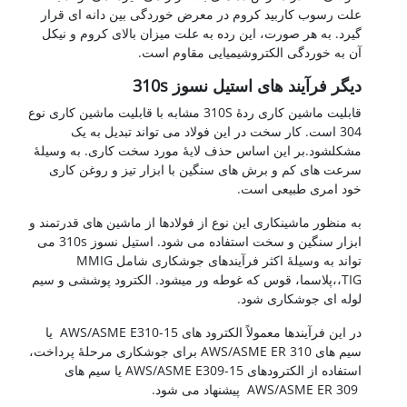
علت رسوب کاربید کروم در معرض خوردگی بین دانه ای قرار
گیرد. به هر صورت، این رده به علت میزان بالای کروم و نیکل
آن به خوردگی الکتروشیمیایی مقاوم است.
دیگر فرآیند های استیل نسوز 310s
قابلیت ماشین کاری ردۀ 310S مشابه با قابلیت ماشین کاری نوع
304 است. کار سخت در این فولاد می تواند تبدیل به یک
مشکلشود.بر این اساس حذف لایۀ مورد سخت کاری. به وسیلۀ
سرعت های کم و برش های سنگین با ابزار تیز و روغن کاری
خود امری طبیعی است.
به منظور ماشینکاری این نوع از فولادها از ماشین های قدرتمند و
ابزار سنگین و سخت استفاده می شود. استیل نسوز 310s می
تواند به وسیلۀ اکثر فرآیندهای جوشکاری شامل MMIG
،TIG،پلاسما، قوس که غوطه ور میشود. الکترود پوششی و سیم
لوله ای جوشکاری شود.
در این فرآیندها معمولاً الکترود های AWS/ASME E310-15 یا
سیم های AWS/ASME ER 310 برای جوشکاری مرحلۀ پرداخت،
استفاده از الکترودهای AWS/ASME E309-15 یا سیم های
AWS/ASME ER 309 پیشنهاد می شود.