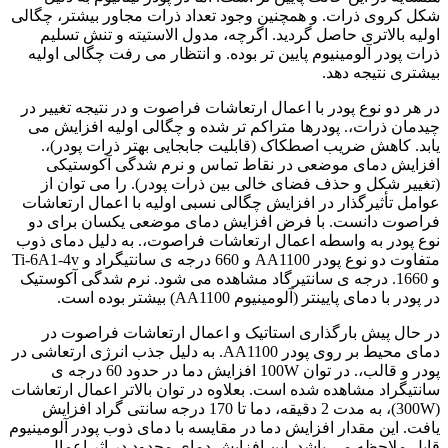
شکل کروی ذرات. و همچنین وجود تعداد ذرات مجاور بیشتر، چگالی
اولیه بالاتری حاصل گردید. اگرچه، مدول الاستیته و تنش تسلیم
ذرات پودر آلومینیوم پایین تر بوده. و انتظار می رفت چگالی اولیه
بیشتری نتیجه دهد.
در هر دو نوع پودر با اعمال ارتعاشات فراصوت و در نتیجه تغییر در
چیدمان ذرات،. پودرها متراکم تر شده و چگالی اولیه افزایش می
یابد. کاهش ضریب اصطکاک (قابلیت جابجایی بهتر ذرات پودر)،.
افزایش دمای موضعی در نقاط تماس و نرم شدگی آکوستیکی
(تغییر شکل و حذف فضای خالی بین ذرات پودر). را می توان از
عوامل تأثیرگذار در افزایش چگالی نسبی اولیه با اعمال ارتعاشات
فراصوت دانست. با فرض افزایش دمای موضعی یکسان برای دو
نوع پودر به واسطه اعمال ارتعاشات فراصوت،. به دلیل دمای ذوب
متفاوت دو نوع پودر AA1100 و 660 درجه ی سانتیگراد و Ti-6A1-4v
و 1660. درجه ی سانتیرگاد مشاهده می شود. نرم شدگی آکوستیک
در پودر با دمای پایینتر (آلومینیوم AA1100) بیشتر بوده است.
در حال پیش بارگذاری استاتیک و اعمال ارتعاشات فراصوت در
دمای محیط بر روی پودر AA1100. به دلیل جذب انرژی ارتعاشی در
پودر و قالب،. در توان 100W افزایش دما در حدود 60 درجه ی
سانتیگراد مشاهده شده است. بعلاوه در توان بالاتر اعمال ارتعاشات
(300W)، به مدت 2 دقیقه، دما تا 170 درجه سانتی گراد افزایش
یافت. این مقدار افزایش دما در مقایسه با دمای ذوب پودر آلومینیوم
قابل ملاحظه می باشد. این افزایش دمای محدود در اثر اعمال