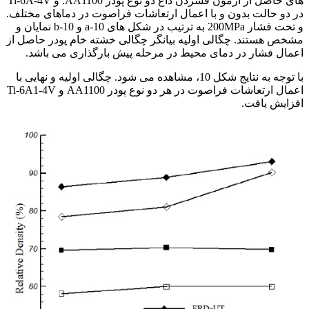
های حاصل از آزمون فشردن داغ دو نوع پودر AA1100. و Ti-6A-4V
در دو حالت بدون و با اعمال ارتعاشات فراصوت در دماهای مختلف.
و تحت فشار 200MPa به ترتیب در شکل های a-10 و b-10 نمایان و
مشخص هستند. چگالی اولیه بیانگر چگالی خشته خام پودر حاصل از
اعمال فشار در دمای محیط در مرحله پیش بارگذاری می باشد.
با توجه به نتایج شکل 10، مشاهده می شود. چگالی اولیه و نهایی با
اعمال ارتعاشات فراصوت در هر دو نوع پودر AA1100 و Ti-6A1-4V
افزایش یافت.