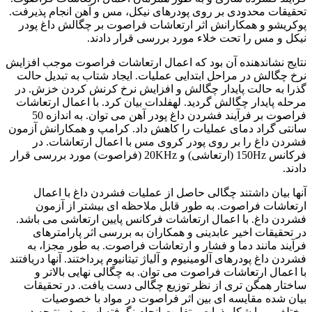
تحقیقات محدودی بر روی پودرهای نیکل، مس و آهن انجام پذیرفت.
پوکریشو و همکارانش اثر ارتعاشات فراصوت بر چگالش داغ پودر
نیکل و مس را تحت خلاء مورد بررسی قرار دادند.
نتایج نشاندهنده آن بود که اعمال ارتعاشات فراصوت موجب افزایش
نرخ چگالش در مراحل ابتدایی عملیات. ایجاد شتاب به تبدیل حالت
گذرا به حالت پایدار چگالش و افزایش نرخ کرنش کردن خزش. در
مرحله پایدار چگالش گردید. لهفلدات بیان کرد. با اعمال ارتعاشات
فراصوت بر فرآیند فشردن داغ پودر آهن می توان. به اندازه 50
سانتی گراد دمای عملیات را کاهش داد. کرامپ و همکارانش آزمون
فشردن داغ را بر روی پودر کروی مس با اعمال ارتعاشات. در
فرکانس 150Hz (ارتعاشی) و 20KHz (فراصوت) مورد بررسی قرار
دادند.
آنها بیان داشتند چگالی حاصل از عملیات فشردن داغ با اعمال
ارتعاشات فراصوت. به طور قابل ملاحظه ای بیشتر از آزمون
فشردن داغ. با اعمال ارتعاشات فرکانس پایین ارتعاشی می باشد.
در تحقیقات اخیر عابدینی و همکاران به بررسی اثر پارامترهای
فرآیند مانند دما و فشار و ارتعاشات فراصوت. به طور مجزا، به
فشردن داغ پودرهای آلومینیوم و آلیاژ تیتانیوم پرداختند. آنها دریافتند
با اعمال ارتعاشات فراصوت می توان. به چگالی نهایی بالاتر و
ساختار همگن تری از نظر توزیع چگالی دست یافت. در تحقیقات
بیان شده مقایسه ای بین اثر فراصوت در مواد با خصوصیات
مختلف. و با شکل ذرات متفاوت انجام نگرفته است. در نتیجه در