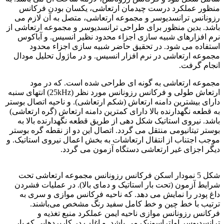
منظور عملکرد درست چیدمان ارتعاشی، یکسان بودن فرکانس
رزونانس ترانسدیوسر و مجموعه ارتعاشی، متصل به آن لازم می
باشد. بدین منظور برای طراحی ترانسدیوسر و مجموعه ارتعاشی از
نرم افزارهای شبیه سازی اجزاء محدود نظیر انسیس. و آباکوس
استفاده می شود. در تحقیق حاضر شبیه سازی اجزاء محدود
مجموعه ارتعاشی در نرم افزار انسیس. و در ماژول تحلیل مودال
انجام گرفت.
مجموعه ارتعاشی به گونه ای طراحی شده است. که در مود
ارتعاش طولی و فرکانس رزونانس مورد نظر (25kHz) انتهای سنبه
دارای بیشترین دامنه ارتعاش (شکم ارتعاشی). و ناحیه اتصال بوستر
به قطعه نگهدارنده بالا دارای کمترین دامنه ارتعاش (گره ارتعاشی)
باشد. نیروی استاتیک شکل دهی از طریق قطعه نگهدارنده بالا به
بوستر تیتانیومی منتقل می گردد. اتصال این دو از نقطه گره بوستر
موجب اجتناب از انتقال ارتعاشات به بخش اعمال نیروی استاتیک. و
دیگر اجزای غیر ارتعاشی دستگاه آزمون می گردد.
آلیاژ تیتانیوم
شکل 5 نمودار اسکن فرکانس رزونانس مجموعه ارتعاشی تحت
شرایط آزمون (تحت بار استاتیک و دمای بالا). در عملیات فشردن
داغ پودر را نمایش می دهد. که ناحیه فرکانس موازی و سری به
ترتیب با خط چین و خط کامل سفید رنگ مشخص می‌باشند.
فرکانس رزونانس موازی ناحیه ایمن عملکرد منبع تغذیه و
ترانسدیوسر اولتراسونیک می باشد. و اغلب در کاربردهایی که بار