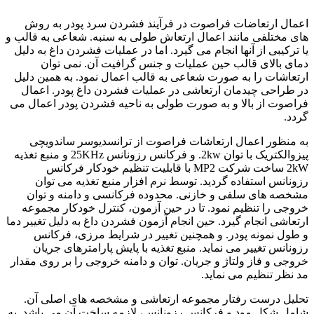
اعمال ارتعاضات فراصوت در فرآیند فشردن سرد پودر به روش
های مختلفی مانند اعمال ارتعاش طولی به سنبه. شعاعی به قالب و
یا ترکیبی از آنها انجام می گیرد. اما در عملیات فشردن داغ به دلیل
دمای بالای قالب حین عملیات و جنس گرافیت آن. نمی توان
ارتعاشات را به صورت شعاعی به قالب اعمال نمود. به همین دلیل
در طراحی چیدمان ارتعاشی در عملیات فشردن داغ پودر. اعمال
فراصوت از بالا و به صورت طولی به ناحیه فشردن پودر اعمال می
گردد.
به منظور اعمال ارتعاشات فراصوت از ترانسدیوسر ساندویچی
پیزوالکتریک با توان 2kw. و فرکانس رزونانس 25KHz و منبع تغذیه
2kW ساخت شرکت MP2 با قابلیت تنظیم خودکار فرکانس
رزونانس استفاده گردید. توسط نرم افزار منبع تغذیه می توان
مشخصه های سلفی و خازنی. محدوده فرکانسی و دامنه و توان
خروجی را تنظیم نمود. تا در حین آزمون، کنترل خودکار مجموعه
ارتعاشی انجام گیرد. حین انجام آزمون فشردن داغ به دلیل تغییر دما
و طول نمونه پودر. و همچنین تغییر در شرایط مرزی، فرکانس
رزونانس تغییر می نماید. منبع تغذیه با پایش پارامترهای جریان
خروجی و فاز ولتاژ و جریان. توان و دامنه خروجی را بر روی مقدار
مد نظر تنظیم می نماید.
تحلیل درست رفتار مجموعه ارتعاشی و مشخصه های اصلی آن.
شامل شکل مود و فرکانس رزونانس، لازمه ساخت آن می باشد. به