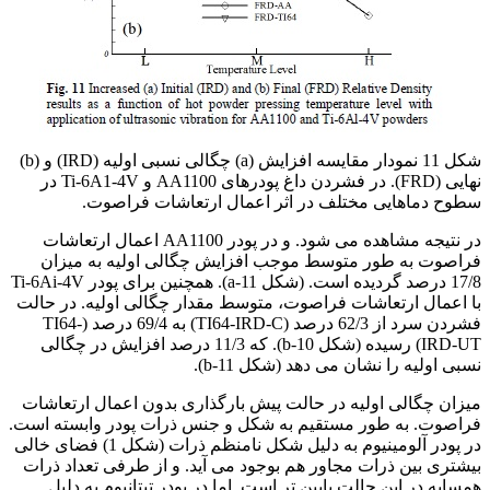
شکل 11 نمودار مقایسه افزایش (a) چگالی نسبی اولیه (IRD) و (b)
نهایی (FRD). در فشردن داغ پودرهای AA1100 و Ti-6A1-4V در
سطوح دماهایی مختلف در اثر اعمال ارتعاشات فراصوت.
در نتیجه مشاهده می شود. و در پودر AA1100 اعمال ارتعاشات
فراصوت به طور متوسط موجب افزایش چگالی اولیه به میزان
17/8 درصد گردیده است. (شکل a-11). همچنین برای پودر Ti-6Ai-4V
با اعمال ارتعاشات فراصوت، متوسط مقدار چگالی اولیه. در حالت
فشردن سرد از 62/3 درصد (TI64-IRD-C) به 69/4 درصد (TI64-
IRD-UT) رسیده (شکل b-10). که 11/3 درصد افزایش در چگالی
نسبی اولیه را نشان می دهد (شکل b-11).
میزان چگالی اولیه در حالت پیش بارگذاری بدون اعمال ارتعاشات
فراصوت. به طور مستقیم به شکل و جنس ذرات پودر وابسته است.
در پودر آلومینیوم به دلیل شکل نامنظم ذرات (شکل 1) فضای خالی
بیشتری بین ذرات مجاور هم بوجود می آید. و از طرفی تعداد ذرات
همسایه در این حالت پایین تر است. اما در پودر تیتانیوم به دلیل