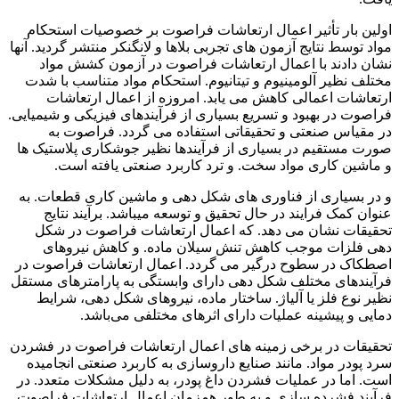
اولین بار تأثیر اعمال ارتعاشات فراصوت بر خصوصیات استحکام
مواد توسط نتایج آزمون های تجربی بلاها و لانگنکر منتشر گردید. آنها
نشان دادند با اعمال ارتعاشات فراصوت در آزمون کشش مواد
مختلف نظیر آلومینیوم و تیتانیوم. استحکام مواد متناسب با شدت
ارتعاشات اعمالی کاهش می یابد. امروزه از اعمال ارتعاشات
فراصوت در بهبود و تسریع بسیاری از فرآیندهای فیزیکی و شیمیایی.
در مقیاس صنعتی و تحقیقاتی استفاده می گردد. فراصوت به
صورت مستقیم در بسیاری از فرآیندها نظیر جوشکاری پلاستیک ها
و ماشین کاری مواد سخت. و ترد کاربرد صنعتی یافته است.
و در بسیاری از فناوری های شکل دهی و ماشین کاری قطعات. به
عنوان کمک فرایند در حال تحقیق و توسعه میباشد. برآیند نتایج
تحقیقات نشان می دهد. که اعمال ارتعاشات فراصوت در شکل
دهی فلزات موجب کاهش تنش سیلان ماده. و کاهش نیروهای
اصطکاک در سطوح درگیر می گردد. اعمال ارتعاشات فراصوت در
فرآیندهای مختلف شکل دهی دارای وابستگی به پارامترهای مستقل
نظیر نوع فلز یا آلیاژ. ساختار ماده، نیروهای شکل دهی، شرایط
دمایی و پیشینه عملیات دارای اثرهای مختلفی می‌باشد.
تحقیقات در برخی زمینه های اعمال ارتعاشات فراصوت در فشردن
سرد پودر مواد. مانند صنایع داروسازی به کاربرد صنعتی انجامیده
است. اما در عملیات فشردن داغ پودر، به دلیل مشکلات متعدد. در
فرآیند فشرده سازی و به طور همزمان اعمال ارتعاشات فراصوت.