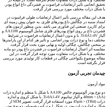
تحقیق انجامی تأثیر ارتعاشات فراصوت بر فشردگی داغ انواع پودر.
با شکل ذرات مختلف مورد بررسی قرار گرفت.
هدف این مقاله بررسی تأثیر اعمال ارتعاشات طولی فراسوت در
امتداد سنبه در چگالش داغ پودرهای فلزی. به عنوان پیش زمینه ای
برای کاربرد صنعتی این فناوری می باشد. بدین منظور آزمون های
فشردن داغ بر روی انواع پودرهای فلزی شامل آلومینیوم AA1100 و
آلیاژ Ti-6A1-4V. با و بدون اعمال ارتعاشات فراصوت در شرایط
مختلف دما و نوع ذرات پودر انجامی. و تأثیر هر کدام از این پارامترها
بر منحنی چگالش، چگالی اولیه و نهایی مورد بحث قرار گرفت.
مقایسه اثر اعمال ارتعاشات فراصوت در فشردن داغ پودر دو ماده
مختلف. و با شکل ذرات متفاوت مورد توجه قرار گرفت. در این
مقاله موضوع یکنواختی چگالی در قطعات کار تولیدی مورد بررسی
قرار نگرفته است.
چیدمان تجربی آزمون
مواد آزمون
دو نوع پودر آلومینیوم خالص AA100 با شکل نا منظم و اندازه ذرات
40mm > (AA) و آلیاژ تیتانیوم Ti-6A1-4V. با شکل کروی و اندازه
ذرات 45μm > (TI64) مورد استفاده قرار گرفت. تصویر SEM از
شکل و اندازه ذرات پودر در شکل 1 و ترکیب شیمیایی دو نوع پودر.