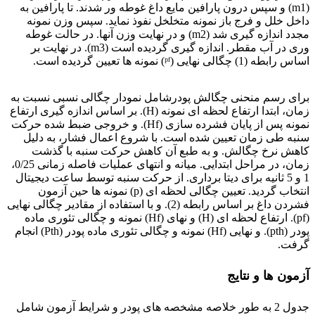
(m1) و سپس درون پارافین مایع داغ غوطه ور شدند. تا پارافین به
داخل خلل و فرج باز نمونه متخلخل نفوذ نماید. سپس وزن نمونه
مجدد اندازه گیری شد (m2) و در نهایت وزن آنها. در حالت غوطه
وری در آب مقطر. اندازه گیری گردیده است (m3). در نهایت بر
اساس رابطه (1) چگالی نهایی (ᵖᶠ) نمونه ها تعیین گردیده است.
آلیاژ تیتانیوم
برای رسم منحنی چگالش پودرشامل نمودار چگالی نسبی نسبت به
زمان، ابتدا ارتفاع لحظه ای نمونه (H). بر اساس اندازه گیری ارتفاع
نمونه پس از پایان فشرده سازی (Hf). و خروجی ضبط شده حرکت
سنبه طی زمان تعیین شده است. با شروع اعمال فشار، به دلیل
کاهش نرخ چگالش. و به طبع آن کاهش حرکت سنبه با گذشت
زمان، در مراحل ابتدایی. میانه و انتهای عملیات فاصله زمانی 0/25،
1 و 5 ثانیه برای دیتا برداری. از حرکت سنبه توسط ساعت دیجیتال
انتخاب گردید. تعیین چگالی لحظه ای (p) نمونه ها حین آزمون
فشردن داغ بر اساس رابطه (2). و با استفاده از مقادیر چگالی نهایی
(pf). ارتفاع لحظه ای (H) و نهای (Hf) نمونه و چگالی تئوری ماده
پودر (pth). و نهایی (Hf) نمونه و چگالی تئوری ماده پودر (Pth) انجام
گرفت.
آزمون ها و نتایج
جدول 2 به طور خلاصه مشخصه های پودر و شرایط آزمون شامل