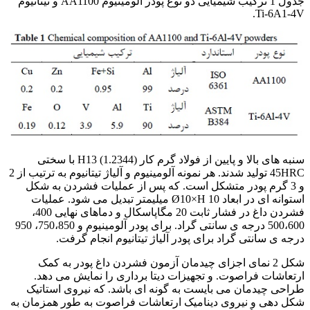
جدول 1 ترکیب شیمیایی دو نوع پودر آلومینیوم AA1100 و تیتانیوم
Ti-6A1-4V.
سنبه های بالا و پایین از فولاد گرم کار H13 (1.2344) با سختی
45HRC تولید شدند. هر نمونه آلومینیوم و آلیاژ تیتانیوم به ترتیب از 2
و 3 گرم پودر متشکل است. که پس از عملیات فشردن به شکل
استوانه ای در ابعاد Ø10×H 10 میلیمتر تبدیل می شود. عملیات
فشردن داغ در فشار ثابت 20 مگاپاسکال و دماهای نهایی 400،
500،600 درجه ی سانتی گراد. برای پودر آلومینیوم و 750،850، 950
درجه ی سانتی گراد برای پودر آلیاژ تیتانیوم انجام گرفت.
شکل 2 نمای اجزای چیدمان آزمون فشردن داغ پودر به کمک
ارتعاشات فراصوت. و تجهیزات دیتا برداری را نمایش می دهد.
طراحی چیدمان می بایست به گونه ای باشد. که نیروی استاتیک
شکل دهی و نیروی دینامیک ارتعاشات فراصوت به طور همزمان به