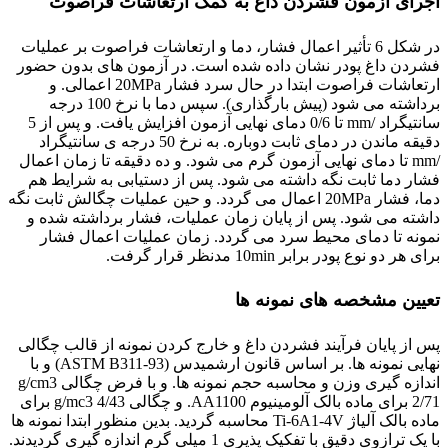
اجرای آزمون فشردن داغ به کمک ارتعاشات فراصوت
در شکل 6 تأثیر اعمال فشار، دما و ارتعاشات فراصوت بر عملیات
فشردن داغ پودر نشان داده شده است. در آزمون های بدون حضور
ارتعاشات فراصوت ابتدا در حال سرد فشار 20MPa اعمالی. و
برداشته می شود (پیش بارگذاری). سپس دما با نرخ 100 درجه
سانتیگراد /mm تا 0/6 دمای نهایی آزمون افزایش یافت. و پس از 5
دقیقه ماندن در دمای ثابت دوباره. به نرخ 50 درجه ی سانتیگراد
/mm تا دمای نهایی آزمون گرم می شود. و ده دقیقه تا زمان اعمال
فشار دما ثابت نگه داشته می شود. پس از دستیابی به شرایط هم
دما، فشار 20MPa اعمال می گردد. و حین عملیات چگالش ثابت نگه
داشته می شود. پس از پایان زمان عملیات، فشار برداشته شده و
نمونه تا دمای محیط سرد می گردد. زمان عملیات اعمال فشار
برای هر دو نوع پودر برابر 10min مدنظر قرار گرفت.
تعیین مشخصه های نمونه ها
پس از پایان فرآیند فشردن داغ و خارج کردن نمونه از قالب چگالی
نهایی نمونه ها. بر اساس قانون ارشمیدس (ASTM B311-93) و با
اندازه گیری وزن و محاسبه حجم نمونه ها. و با فرض چگالی g/cm3
2/71 برای ماده بالک آلومینیوم AA1100. و چگالی 4/43 g/mc3 برای
ماده بالک آلیاژ Ti-6A1-4V محاسبه گردید. بدین منظور ابتدا نمونه ها
با یک ترازوی دقیق با تفکیک پذیری 1 میلی گرم اندازه گیری گردیدند.