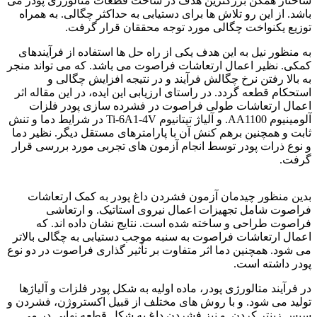
ساختار همگن بزرگترین هدف در ساخت قطعات متالورژی پودر می
باشد. از این رو تلاش ها برای دستیابی به حداکثر چگالی. به همراه
توزیع یکنواخت چگالی مورد توجه محققان قرار گرفت.
به منظور نیل به این هدف یکی از راه حل ها استفاده از فرآیندهای
کمکی. نظیر اعمال ارتعاشات فراصوت می باشد. که می تواند منجر
به بالا رفتن نرخ چگالش فرآیند و در نتیجه افزایش چگالی و
استحکام قطعه گردد. در راستای ارزیابی این ایده، در این مقاله اثر
اعمال ارتعاشات طولی فراصوت در فشرده سازی پودر فلزات
آلومینیوم AA1100. و آلیاژ تیتانیوم Ti-6A1-4V در شرایط دما و تنش
ثابت و همچنین برهم کنش آن با پارامترهای مستقل دیگر. نظیر دما
و نوع ذرات پودر توسط انجام آزمون های تجربی مورد بررسی قرار
گرفت.
آلیاژ تیتانیوم
بدین منظور چیدمان آزمون فشردن داغ پودر به کمک ارتعاشات
فراصوت شامل تجهیزات اعمال نیروی استاتیک. و ارتعاشی
فراصوت طراحی و ساخته شده است. نتایج نشان داده اند. که
اعمال ارتعاشات فراصوت به سنبه موجب دستیابی به چگالی بالاتر
می شود. همچنین دما اثر متفاوت بر تأثیر گذاری فراصوت در دو نوع
پودر داشته است.
در فرآیند متالورژی پودر، ماده اولیه به شکل پودر فلزات و آلیاژها
تولید می شود. و با روش های مختلف از قبیل اکستروژن، فشردن و
سپس زینتر کردن. و نیز فشردن داغ به شکل قطعه نهایی در می