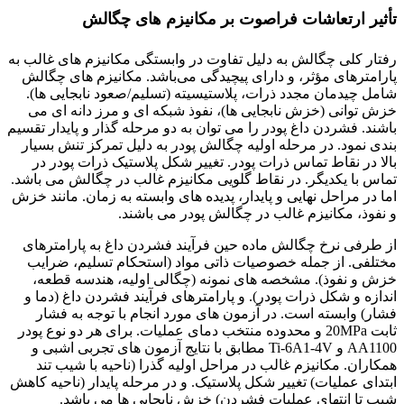
تأثیر ارتعاشات فراصوت بر مکانیزم های چگالش
رفتار کلی چگالش به دلیل تفاوت در وابستگی مکانیزم های غالب به
پارامترهای مؤثر، و دارای پیچیدگی می‌باشد. مکانیزم های چگالش
شامل چیدمان مجدد ذرات، پلاستیسیته (تسلیم/صعود نابجایی ها).
خزش توانی (خزش نابجایی ها)، نفوذ شبکه ای و مرز دانه ای می
باشند. فشردن داغ پودر را می توان به دو مرحله گذار و پایدار تقسیم
بندی نمود. در مرحله اولیه چگالش پودر به دلیل تمرکز تنش بسیار
بالا در نقاط تماس ذرات پودر. تغییر شکل پلاستیک ذرات پودر در
تماس با یکدیگر. در نقاط گلویی مکانیزم غالب در چگالش می باشد.
اما در مراحل نهایی و پایدار، پدیده های وابسته به زمان. مانند خزش
و نفوذ، مکانیزم غالب در چگالش پودر می باشند.
از طرفی نرخ چگالش ماده حین فرآیند فشردن داغ به پارامترهای
مختلفی. از جمله خصوصیات ذاتی مواد (استحکام تسلیم، ضرایب
خزش و نفوذ). مشخصه های نمونه (چگالی اولیه، هندسه قطعه،
اندازه و شکل ذرات پودر). و پارامترهای فرآیند فشردن داغ (دما و
فشار) وابسته است. در آزمون های مورد انجام با توجه به فشار
ثابت 20MPa و محدوده منتخب دمای عملیات. برای هر دو نوع پودر
AA1100 و Ti-6A1-4V مطابق با نتایج آزمون های تجربی اشبی و
همکاران. مکانیزم غالب در مراحل اولیه گذرا (ناحیه با شیب تند
ابتدای عملیات) تغییر شکل پلاستیک. و در مرحله پایدار (ناحیه کاهش
شیب تا انتهای عملیات فشردن) خزش نابجایی ها می باشد.