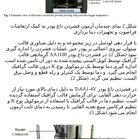
شکل 2 نمای چیدمان آزمون فشردن داغ پودر به کمک ارتعاشات
فراصوت و تجهیزات دیتا برداری.
با قرار دهی لودسل در زیر مجموعه و به دلیل شناوری قالب
میتوان. نیروی اعمالی بر پودر حین عملیات فشردن را اندازه گیری
نمود (شکل 2). در فشردن داغ پودر AA1100 گرمادهی قالب
گرافیک توسط کویل المنتی پیچیده شده به دور آن تأمین شده است.
اندازه گیری دما توسط یک ترموکوپل نوع K درون قالب گرافیک
انجام می گیرد. و دما توسط یک کنترلر و رله قطع و وصل برق
المنت، تنظیم می گردد. (شکل 2).
در فشردن داغ پودر Ti-6A1-4V به دلیل دمای بالای مورد نیاز از
حرارت دهی القایی. برای گرمایش قالب گرافیک استفاده گردیده
است. تنظیم دما در قالب گرافیک با استفاده از ترموکوپل نوع K و
تنظیم فرکانس منبع تغذیه القایی. تا رسیدن به دمای ثابت آزمون
انجام می شود (شکل 3).