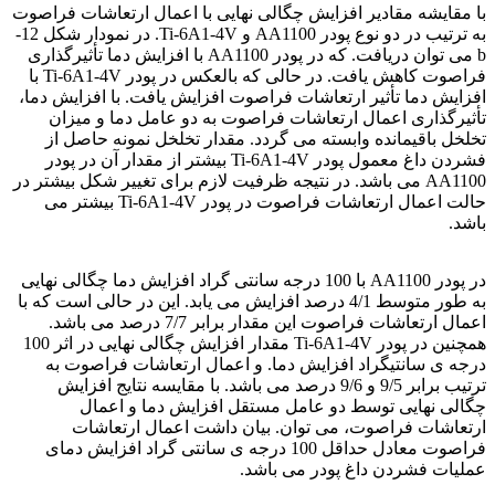
با مقایشه مقادیر افزایش چگالی نهایی با اعمال ارتعاشات فراصوت
به ترتیب در دو نوع پودر AA1100 و Ti-6A1-4V. در نمودار شکل 12-
b می توان دریافت. که در پودر AA1100 با افزایش دما تأثیرگذاری
فراصوت کاهش یافت. در حالی که بالعکس در پودر Ti-6A1-4V با
افزایش دما تأثیر ارتعاشات فراصوت افزایش یافت. با افزایش دما،
تأثیرگذاری اعمال ارتعاشات فراصوت به دو عامل دما و میزان
تخلخل باقیمانده وابسته می گردد. مقدار تخلخل نمونه حاصل از
فشردن داغ معمول پودر Ti-6A1-4V بیشتر از مقدار آن در پودر
AA1100 می باشد. در نتیجه ظرفیت لازم برای تغییر شکل بیشتر در
حالت اعمال ارتعاشات فراصوت در پودر Ti-6A1-4V بیشتر می
باشد.
آلیاژ تیتانیوم
در پودر AA1100 با 100 درجه سانتی گراد افزایش دما چگالی نهایی
به طور متوسط 4/1 درصد افزایش می یابد. این در حالی است که با
اعمال ارتعاشات فراصوت این مقدار برابر 7/7 درصد می باشد.
همچنین در پودر Ti-6A1-4V مقدار افزایش چگالی نهایی در اثر 100
درجه ی سانتیگراد افزایش دما. و اعمال ارتعاشات فراصوت به
ترتیب برابر 9/5 و 9/6 درصد می باشد. با مقایسه نتایج افزایش
چگالی نهایی توسط دو عامل مستقل افزایش دما و اعمال
ارتعاشات فراصوت، می توان. بیان داشت اعمال ارتعاشات
فراصوت معادل حداقل 100 درجه ی سانتی گراد افزایش دمای
عملیات فشردن داغ پودر می باشد.