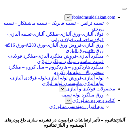
پرش
فولاد رسول دلاکان
فولاد آلیاژی-میلگرد آلیاژی-تسمه آلیاژی-ورق آلیاژی-لوله آلیاژی-
به
fooladrasuldalakan.com
نبشی فولادی-ناودانی فولادی-قیمت ورق-قیمت فولاد
محتوا
تسمه ترانس – تسمه فابریک – تسمه ماشینکار – تسمه
نوردی
فولاد آلیاژی-ورق آلیاژی-میلگرد آلیاژی-تسمه آلیاژی-
فولاد ساختمانی-فولاد دریایی
ورق آلیاژی-فروش ورق آلیاژی-ورق A283-ورق a516-
ورق a36-ورق آلیاژی
میلگرد آلیاژی-فروش میلگرد آلیاژی-میلگرد فولادی-
قیمت مناسب میلگرد-میلگرد آلیاژی
میلگرد هاردکروم – هاردکروم – میل کروم – میلگرد
سختی بالا – میله هاردکروم
لوله آلیاژی-فروش لوله آلیاژی-لوله فولادی آلیاژی-
لوله آلیاژی مانیسمان-لوله آلیاژی
محصولات فولادی و آلیاژی
ورق میلگرد لوله تسمه
کتاب و جزوه متالورژی
نرم افزار- مهندسی متالورژی
آلیاژ تیتانیوم
آلیاژ
تیتانیوم
– تأثیر ارتعاشات فراصوت در فشرده سازی داغ پودرهای
آلومینیوم
و آلیاژ تیتانیوم