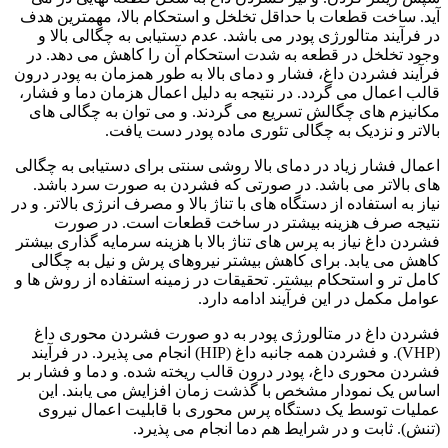
آید. ساخت قطعات با حداقل تخلخل و استحکام بالا، مهمترین هدف
در فرآیند متالورژی پودر می باشد. عدم دستیابی به چگالی بالا و
وجود تخلخل در قطعه به شدت استحکام آن را کاهش می دهد. در
فرآیند فشردن داغ، فشار و دمای بالا به طور همزمان به پودر درون
قالب اعمال می گردد. در نتیجه به دلیل اعمال هزمان دما و فشار،
مکانیزم های چگالش تسریع می گردند. و می توان به چگالی های
بالاتر و نزدیک به چگالی تئوری ماده پودر دست یافت.
اعمال فشار زیاد در دمای بالا روشی سنتی برای دستیابی به چگالی
های بالاتر می باشد. در صورتی که فشردن به صورت سرد باشد.
نیاز به استفاده از دستگاه های با تناژ بالا و مصرف انرژی بالاتر. و در
نتیجه صرف هزینه بیشتر در ساخت قطعات است. در صورت
فشردن داغ نیاز به پرس های تناژ بالا با هزینه سرمایه گذاری بیشتر
کاهش می یابد. برای کاهش بیشتر نیروهای پرش و نیل به چگالی
کامل تر و استحکام بیشتر. تحقیقات در زمینه استفاده از روش ها و
عوامل مکمل در این فرآیند ادامه دارد.
فشردن داغ در متالورژی پودر به دو صورت فشردن محوری داغ
(VHP). و فشردن همه جانبه داغ (HIP) انجام می پذیرد. در فرآیند
فشردن محوری داغ، پودر درون قالب ریخته شده. و دما و فشار بر
اساس یک نمودار مشخص با گذشت زمان افزایش می یابند. این
عملیات توسط یک دستگاه پرس محوری با قابلیت اعمال نیروی
(تنش). ثابت و در شرایط هم دما انجام می پذیرد.