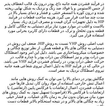
در فرآیند فشردن همه جانبه داغ، پودر درون یک قالب انعطاف پذیر
از جنس الاستومر. و یا فولاد ضد زنگ و نزدیک به شکل نهایی ریخته
شده و درون کوره با اتمسفر خنثی. و فشار و دمای بسیار بالا در
مدت چند ساعت قرار می گیرد. هزینه ساخت قطعات در فرآیند
HIP به دلیل تجهیزات گران قیمت و مصرف انرژی زیاد. بسیار
بالاست و اغلب در موارد مورد نیاز برای دستیابی به چگالی کامل و
قطعه بدون تخلخل و ترک. در قطعات دارای کاربرد بحرانی مورد
استفاده قرار می گیرد.
عیب اصلی روش VHP نسبت به روش HIP، ضعف این روش در
دستیابی به چگالی های بالا و قطعه همگن. از نظر توزیع چگالی و
خصوصیات میکروساختاری می باشد. دلیل این امر وجود اصطکاک
بین ذرات پودر و نیز اصطکاک بین ذرات پودر با جداره قالب. در
حرکت خطی ذرات پودر، در راستای فشردن فرآیند VHP می باشد.
در حالی که در فرآیند HIP به دلیل اعمال نیروی شعاعی همه جانبه
نیروی اصطکاک نزدیک به صفر است.
چگالش پودر در دمای بالا را می توان به کمک روش هایی مانند
اعمال تنش خارجی. استفاده از مواد روان کار، تبدیل فازها حین
عملیات فشردن، اعمال ارتعاشات با فرکانس پایین (ارتعاشی). یا
ارتعاشات با فرکانس بالا (فراصوت) تسهیل نمود. به کمک روش های
مورد بیان می‌توان بدون نیاز به زمان بالای عملیات. و فشار خیلی
زیاد به چگالی های بالاتر و در نتیجه استحکام بالاتر قطعات دست
یافت.