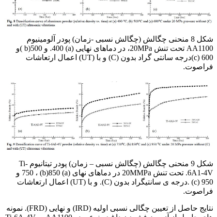
شکل 8 منحنی چگالش (چگالش نسبی -زمان) پودر آلومینیوم
AA1100 تحت تنش 20MPa، در دماهای نهایی (a) 400. و b)500 )و
600 (c)درجه سانتی گراد بدون (C) و با (UT) اعمال ارتعاشات
فراصوت.
شکل 9 منحنی چگالش (چگالش نسبی – زمان) پودر تیتانیوم Ti-
6A1-4V. تحت تنش 20MMPa در دماهای نهای (a) 750 ، (b)850 و
950 (c) .درجه ی سانتیگراد بدون (C). و با (UT) اعمال ارتعاشات
فراصوت.
نتایج حاصل از تعیین چگالی نسبی اولیه (IRD) و نهایی (FRD). نمونه