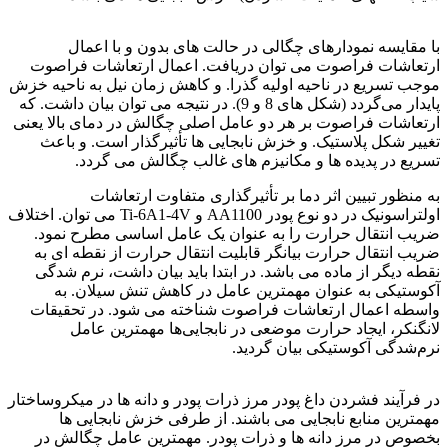
آلیاژ تیتانیوم
با مقایسه نمودارهای چگالی در حالت های بدون و با اعمال
ارتعاشات فراصوت می توان دریافت. اعمال ارتعاشات فراصوت
موجب تسریع در ناحیه اولیه گذرا. و کاهش زمان نیل به ناحیه خزش
پایدار می‌گردد (شکل های 8 و 9). در نتیجه می توان بیان داشت. که
ارتعاشات فراصوت بر هر دو عامل اصلی چگالش در دمای بالا یعنی
تغییر شکل پلاستیک. و خزش نابجایی ها تأثیرگذار است. و باعث
تسریع در پدیده ها و مکانیزم های غالب چگالش می گردد.
به منظور تبیین اثر دما بر تأثیرگذاری متفاوت ارتعاشات
اولتراسونیک در دو نوع پودر AA1100 و Ti-6A1-4V می توان. اختلاف
ضریب انتقال حرارت را به عنوان یک عامل اساسی مطرح نمود.
ضریب انتقال حرارت بیانگر قابلیت انتقال حرارت از نقطه ای به
نقطه دیگر از ماده می باشد. در ابتدا باید بیان داشت، نرم شدگی
آکوستیکی به عنوان مهمترین عامل در کاهش تنش سیلان. به
واسطه اعمال ارتعاشات فراصوت شناخته می شود. در تحقیقات
لانگنکر، ایجاد حرارت موضعی در نابجایی‌ها مهمترین عامل
نرم‌شدگی آکوستیکی بیان گردید.
آلیاژ تیتانیوم
در فرآیند فشردن داغ پودر مرز ذرات پودر و دانه ها در میکروساختار
مهمترین منابع نابجایی می باشند. از طرفی خزش نابجایی ها
بخصوص در مرز دانه ها و ذرات پودر. مهمترین عامل چگالش در