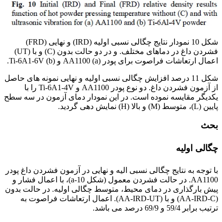
شکل 10 نمودار نتایج چگالی نسبی اولیه (IRD) و نهایی (FRD)
فشردن داغ در دماهای مختلف. و در دو حالت بدون (C) و با (UT)
اعمال ارتعاشات فراصوت برای پودر (a) AA1100 و (b) Ti-6A1-6V.
شکل 11 درصد افزایش چگالی نسبی اولیه و نهایی نمونه های حاصل
از آزمون فشردن داغ. دو نوع پودر AA1100 و Ti-6A1-4V را با
یکدیگر مقایسه نموده است. در این نمودار دمای آزمون در سه سطح
پایین (L)، متوسط (M) و بالا (H) نمایش دهی گردید.
بحث
چگالی اولیه
با توجه به نتایج چگالی نسبی الیه و نهایی در آزمون فشردن داغ پودر
AA1100. در حالت فشردن معمول (شکل a-10)، با اعمال فشار و
پیش بارگذاری در دمای محیط، متوسط چگالی اولیه. در حالت بدون
(AA-IRD-C) و با (AA-IRD-UT). اعمال ارتعاشات فراصوت به
ترتیب برابر 59/4 و 69/9 درصد می باشد.
آلیاژ تیتانیوم