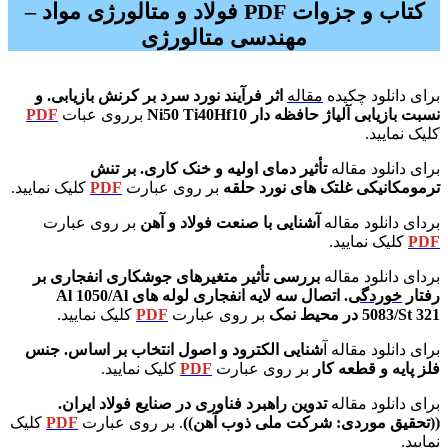
کتاب و جزوات PDF فولاد و متالورژی مواد –
مهندسی متالورژی
کتاب و جزوه متالورژی
برای دانلود چکیده
مقاله
اثر فرآیند نورد سرد بر کرنش بازیابی. و
نسبت بازیابی آلیاژ حافظه دار Ni50 Ti40Hf10
برروی عبات
PDF
کلیک نمایید.
برای دانلود مقاله
تأثیر دمای اولیه و خنک کاری. بر تنش
ترمومکانیکی غلتک های نورد حلقه
بر روی عبارت
PDF
کلیک نمایید.
بردای دانلود مقاله
آشنایی با صنعت فولاد و آهن
بر روی عبارت
PDF
کلیک نمایید.
بردای دانلود مقاله
بررسی تأثیر متغیرهای جوشکاری انفجاری بر
رفتار
خوردگی
. اتصال سه لایه انفجاری لوله های Al 1050/Al
5083/St 321 در محیط نمک
بر روی عبارت
PDF
کلیک نمایید.
برای دانلود مقاله آ
شنایی الکترود و اصول انتخاب بر اساس. جنس
فلز پایه و قطعه کار
بر روی عبارت
PDF
کلیک نمایید.
برای دانلود مقاله
تدوین راهبرد فناوری در صنایع فولاد ایران.
((تحقیق موردی: شرکت ملی ذوب آهن))
. بر روی عبارت
PDF
کلیک
نمایید.