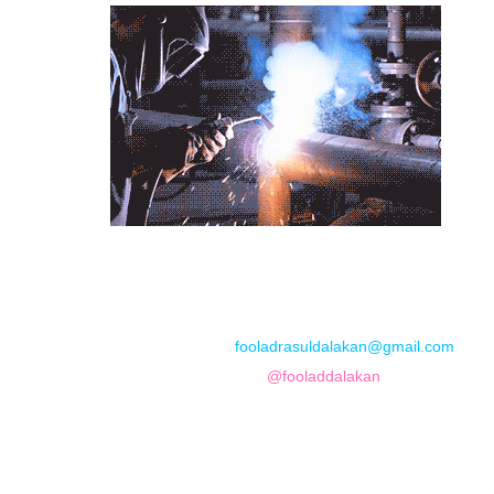
📞
تماس با مجموعه فولاد رسول دلاکان
📱
Phone: 09122136675 – 02128423820
💬
WhatsApp: 09122136675
📧
Email:
fooladrasuldalakan@gmail.com
📷
Instagram:
@fooladdalakan