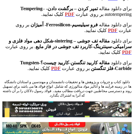
برای دانلود مقاله
تمپر کردن – برگشت دادن- Tempering
–
autotempering
بر روی عبارت
PDF
کلیک نمایید.
برای دانلود مقاله
فرو سیلیسیم-Ferrosilicon- آمیژان
بر روی
عبارت
PDF
کلیک نمایید.
برای دانلود
مقاله تف جوشی – sintering-شکل دهی مواد فلزی و
سرامیکی-سینترینگ-کاربرد تف جوشی در فاز مایع
. بر روی عبارت
PDF
کلیک نمایید.
برای دانلود
مقاله کاربید تنگستن-کاربید چیست؟-Tungsten
Carbide-فلز تنگستن
بر روی عبارت
PDF
کلیک نمایید.
کتاب و جزوه متالورژی
دانلود کتاب و جزوات و پژوهش ها و تحقیقات دانشمندان و مهندسین و استادان دانشگاه
ها. در زمینه فرآیند ها و آنالیز مواد متالورژی که شامل. انواع فولاد ها می باشد برای تسهیل
روند و دسترسی مخاطبین جهت دریافت مطالب مفید،. فولاد رسول دلاکان را بر آن داشته
که آنرا به اشتراک بگذارد.