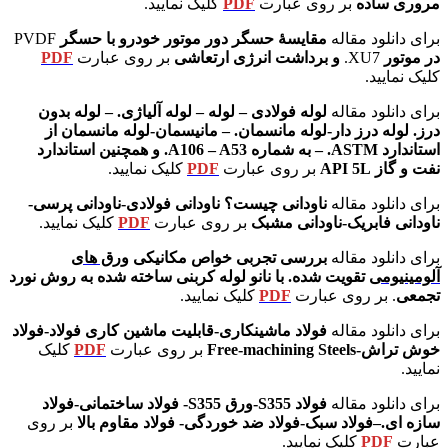
مروری ساده
بر روی عبارت
PDF
کلیک نمایید.
برای دانلود مقاله
مقایسۀ حسگر دور موتور خودرو با
حسگر
PVDF
در موتور
XU7.
و برداشت انرژی ارتعاشی
بر روی عبارت
PDF
کلیک نمایید.
برای دانلود مقاله
لوله فولادی – لوله – لوله آلیاژی. – لوله بدون
درز. لوله درز دار-لوله مانسمان. – مانیسمان-لوله مانسمان از
استاندارد ASTM. – به شماره A106 – A53. و همچنین استاندارد
نفت و گاز API 5L
بر روی عبارت
PDF
کلیک نمایید.
برای دانلود مقاله
ناودانی چیست؟ ناودانی فولادی-ناودانی پرسی-
ناودانی فابریک-ناودانی مشبک
بر روی عبارت
PDF
کلیک نمایید.
برای دانلود مقاله
بررسی تجربی خواص مکانیکی
ورق های
آلومینیومی
تقویت شده. با نانو لوله کربنی ساخته شده به روش نورد
تجمعی
. بر روی عبارت
PDF
کلیک نمایید.
برای دانلود مقاله
فولاد ماشینکاری-قابلیت ماشین کاری فولاد-فولاد
خوش تراش-Free-machining Steels
بر روی عبارت
PDF
کلیک
نمایید.
برای دانلود مقاله
فولاد S355-ورق S355- فولاد ساختمانی-فولاد
سازه ای.–فولاد سبک-فولاد ضد خوردگی- فولاد مقاوم بالا
بر روی
عبارت
PDF
کلیک نمایید.