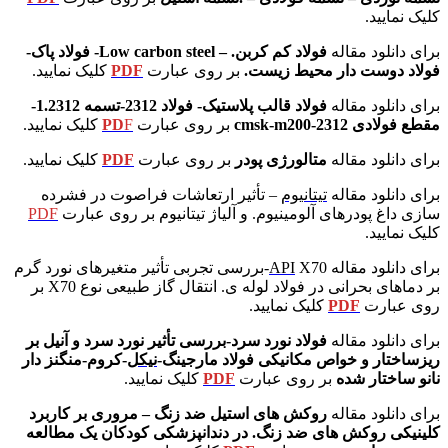
کلیک نمایید.
برای دانلود مقاله
فولاد کم کربن. – Low carbon steel- فولاد پاک-
فولاد دوست دار محیط زیست.
بر روی عبارت
PDF
کلیک نمایید.
برای دانلود مقاله
فولاد قالب پلاستیک- فولاد 2312-تسمه 1.2312-
مقطع فولادی 2312-cmsk-m200
بر روی عبارت
F
PD
کلیک نمایید.
برای دانلود
مقاله
متالورژی پودر
بر روی عبارت
PDF
کلیک نمایید.
برای دانلود مقاله
تیتانیوم
– تأثیر ارتعاشات فراصوت در فشرده
سازی داغ پودرهای آلومینیوم. و آلیاژ تیتانیوم
بر روی عبارت
PDF
کلیک نمایید.
برای دانلود مقاله
API
X70-بررسی تجربی تأثیر متغیرهای نورد گرم
بر دماهای بحرانی در فولاد لوله ی. انتقال گاز طبیعی نوع X70
بر
روی عبارت
PDF
کلیک نمایید.
برای دانلود مقاله
فولاد نورد سرد-بررسی تأثیر نورد سرد و آنیل بر
ریزساختار و خواص مکانیکی فولاد مارجینگ-
نیکل
-کروم-منگنز دار
نانو ساختار شده
بر روی عبارت
PDF
کلیک نمایید.
برای دانلود مقاله
روکش های استیل ضد زنگ – مروری بر کاربرد
کلینیکی روکش های ضد زنگ. در دندانپزشکی کودکان یک مطالعه