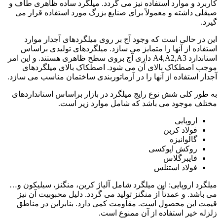
کاربرد و موارد استفاده نیز می گردد. میلگرد ساده ظاهری طاف و
صیقلی داشته و معمولاً برای صنایع بزرگ مورد استفاده قرار می
گیرد.
این در حالی است که وجود آج بر روی میلگردهای آجدار موارد
استفاده از آنها را متمایز می سازد. میلگردهای تولیدی براساس
استاندارد A4,A2,A3 داری آج بروی سطح ظاهری هستند. و این امر
موجب اصطکاک بالای آن می شود. اصطکاک بالای میلگردهای
آجدار استفاده از آنها را در آرماتوربندی ساختمان مناسب می سازد.
به طور کلی شش نوع رایج میلگرد در بازار براساس استانداردهای
مختلف موجود می باشد که شامل موارد زیر است.
اروپایی
فولاد کربن
گالوانیزه
روکش اپوکسی
فایبرگلاس
فولاد استنلس
میلگرد اروپایی: این میلگرد شامل آلیاژ کربن، منگنز، سیلیکون و…
می باشد. و عمدتاً از منگنز تولید می گردد. دلیل محبوبیت آن نیز
قیمت این محصول است. مقاومت کمی دارد. بنابراین در مناطق
زلزله خیر استفاده از آن ممنوع است.