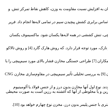
وان به افزایش نسبت مقاومت به وزن، کاهش نقاط تمرکز تنش. و
ه منظور تقویت لوله تفنگ مورد استفاده قرار گرفت [1]. لانگریچ سیم‌پیچی را بر اساس برابری کشش پیچیدن سیم در تمامی لایه‌ها انجام داد. فریر
یم‌پیچی، تنش کششی در همه لایه‌ها یکسان شود. ماکسیموف یکسان
بررسی و آنالیز مخازن مورد سیم‌پیچی عمدتاً بر مبنای فرض مخزن مرکب برای جداره. و در نظرگیری هر لایه سیم به عنوان یک مخزن جدار نازک، مورد توجه قرار دارد. که روش هارک گارد [4] و روش تالاکو
آلگره و همکاران [6] روشی برای شبیه‌سازی مخازن فشار زیاد که در آنها از تکنیک سیم‌پیچی استفاده می‌شود ارائه کردند. همچنین آلگره و همکاران [7] طراحی خستگی مخازن فشار بالای مورد سیم‌پیچی را با
در زمینه مخازن CNG، صدیقی و راستی [8] پارامترهای ساخت مخازن CNG را مورد مطالعه قرار دادند. در تحقیقی دیگر، صدیقی و همکاران [9] به بررسی تحلیلی تأثیر سیم‌پیچی در مقاوم‌سازی مخازن CNG
دند. نوع اول آنها مخازن بدون درز و از جنس فولاد یا آلومینیوم
کربن و یا مخلوطی از آنها که آغشته به رزین است به صورت محیطی
ا جنس پلیمر بدون درز، مخزن نوع چهارم خواهد بود [10].