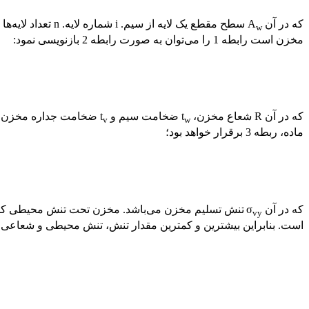
که در آن A
سطح مقطع یک لایه از سیم. i شماره لایه. n تعداد لایه‌ها σ
w
مخزن است رابطه 1 را می‌توان به صورت رابطه 2 بازنویسی نمود:
که در آن R شعاع مخزن، t
ضخامت سیم و t
ضخامت جداره مخزن در
v
w
ماده، ربطه 3 برقرار خواهد بود؛
که در آن σ
تنش تسلیم مخزن می‌باشد. مخزن تحت تنش محیطی کشش
vy
است. بنابراین بیشترین و کمترین مقدار تنش، تنش محیطی و شعاعی هستند. در این صورت، رابط