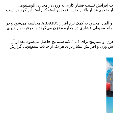
 روش سیم‌پیچی می‌باشد. فرآیند مذکور سبب افزایش نسبت فشار کاری به وزن در مخازن آلومینیومی
ار ضخیم فشار بالا از جنس فولاد پر استحکام استفاده گردیده است.
بدین منظور، سعی می‌شود حداکثر فشار ممکن که سبب تسلیم همزمان مخزن و سیم‌پیچی بر اساس معیار ترسکا گردد. از دو روش تحلیلی و المان محدود به کمک نرم افزار ABAQUS محاسبه می‌شود و در
ش پسماند محیطی فشاری در جداره مخزن می‌گردد و ظرفیت بارپذیری
در این مقاله، ابتدا ورودی‌های مسئله و مفروضات بیان شده. و سپس با استفاده از حل تحلیلی، بیشترین فشار ممکن برای تسلیم همزمان مخزن. و سیم‌پیچ برای 1 تا 5 لایه سیم‌پیچ حاصل می‌شود. بعد از آن،
شود. همچنین میزان کاهش وزن و افزایش فشار برای هر یک از حالات سیم‌پیچی گزارش