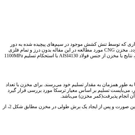
شاری که توسط تنش کشش موجود در سیم‌های پیچیده شده به دور
کمر مخزن به وجود می‌آید. مخزن را در تحمل تنش کششی ناشی از فشار داخل کمک نموده و سبب افزایش ظرفیت بارپذیری، مخزن می‌گردد. مخزن CNG مورد مطالعه در این مقاله بدون درز و تمام فلزی
بوده و جنس آن از آلومینیوم 6061T6 با تنش تسلیم 260MPa می‌باشد. همچنین، جنس سیم از فولاد فنر با تنش تسلیم 1200MPa است. در آخر، نتایج با مخزن از جنس فولاد AISI4130 با استحکام تسلیم 1100MPa
به طور همزمان به مقدار تسلیم خود می‌رسند. برای مخزن با تعداد
حلیلی محاسبه می‌شود. لازم به ذکر است که طبق استاندارد ASME برای مخازن تحت فشار، می‌بایست تسلیم بر اساس معیار ترسکا مورد بررسی قرار گیرد
اگر سیم‌پیچی به گونه‌ای صورت پذیرد که بر اساس معیار ترسکا. لایه‌های سیم‌پیچی و جداره مخزن همزمان به مقدار تنش تسلیم برسند. در این صورت و پس از ایجاد یک برش طولی در مخزن مطابق شکل 2، از