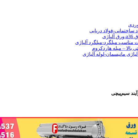
شی فولادی-ناودانی فولادی-قیمت ورق-قیمت فولاد
وردی
د ساختمانی-فولاد دریایی
ت مناسب میلگرد-میلگرد آلیاژی
 بالا – میله هاردکروم
لیاژی مانیسمان-لوله آلیاژی
فروش 