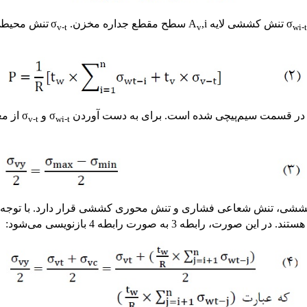
تنش کششی لایه A
,i سطح مقطع جداره مخزن. σ
تنش محیطی جداره. P حد
v-t
v
wi-t
 قسمت سیم‌پیچی شده است. برای به دست آوردن σ
و σ
از مع
v-t
wi-t
ی، تنش شعاعی فشاری و تنش محوری کششی قرار دارد. با توجه به
ه 3 به صورت رابطه 4 بازنویسی می‌شود: