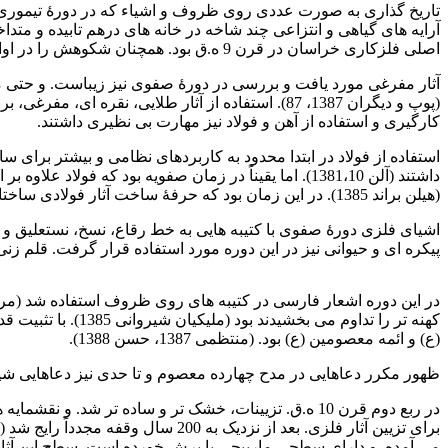
اصلی فلزکاری خراسان در قرن 9 ه.ق بود. همچنان شکوهش را در اوایل دورۀ صفوی حفظ کرد( 1982 Melikian-Chirvani).
آثار مفرغی مورد یافت و بررسی در دورۀ صفوی نیز زیباست. و حتی م
کارگیری و استفاده از آهن و فولاد نیز مهارت بی نظیری داشتند.
استفاده از فولاد در ابتدا محدود به کاربردهای نظامی و بیشتر برا
داشتند (آلن 1381،10). اما یقیناً در زمان صفویه بود 
(هیلن براند 1385). در این زمان بود که حرفۀ ساخت آثار فولادی ساختار گسترده و پیچیده تری پیدا کرد. و به صورت تخصصی در ساخت آثار مختلف دنبال شد.
پیکره ای و حیوانی نیز در این دوره مورد استفاده قرار گرفت. قلم زنی نقشما
فولادسازی عصر صفوی
کهنه تر را تداوم
(ع) و ائمه معصومین (ع) بود. (منتظمی 1387، حسن 1388).
ظهور مکرر دعاهایی در مدح چهارده معصوم و تا حدی نیز دعاهایی شیعه
می آمده. و دارای سطحی مارپیچی یا برش خورده است. سطح این آثار ن