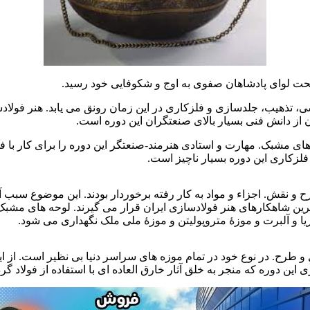
 تحت لوای پادشاهان صفوی به اوج و شکوفایی خود رسید.
 تذهیب، جلدسازی و فلزکاری در این زمان رونق می یابد. هنر فولادساز
 از دانش فنی بسیار بالای صنعتگران این دوره است.
ی مشبک. مهارت و استادی هنرمند-صنعتگر این دوره را برای کار با فلز
فلزکاری این دوره بسیار ناچیز است.
طرح و نقش. اجزاء و مواد به کار رفته برخوردار بودند. این موضوع سبب
 ترین شاهکارهای هنر فولادسازی ایران قرار می گیرند. لوحه های مشبک
توریا و آلبرت و موزۀ متروپولیتن و موزۀ ملی ملک نگهداری می شود.
و طرح. در نوع خود در تمام موزه های سراسر دنیا بی نظیر است. از ا
ین دوره که منجر به خلق آثار خارق العاده ای با استفاده از فولاد گردی