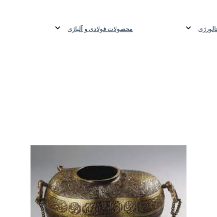
شی فولادی-ناودانی فولادی-قیمت ورق-قیمت فولاد
الورژی
محصولات فولادی و آلیاژی
فروش ف