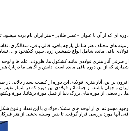
دوره ای که از آن با عنوان «عصر طلایی» هنر ایران نام برده میشود.
زمینه های مختلف هنر شامل پارچه بافی، قالی بافی، سفالگری، نقاشی،
فولادی باقی مانده شامل انواع شمشیر، زره، سپر، کلاهخود و … نشان
از طرفی آثار هنری فولادی مانند کشکول ها، ظروف، علم ها و لوحه ها
شماری که از این دوره باقی مانده است. دانش و آگاهی ما دربارۀ هنر 
فولادسازی عصر صفوی
افزون بر این، آثار هنری فولادی این دوره از کیفیت بسیار بالایی در 
ایران و جهان باشند. از جمله آثار فولادی این دوره که در شمار نفیس
ها. در بعضی از موزه های بزرگ دنیا از قبیل موزۀ بریتانیا. موزۀ ویک
فولادسازی عصر صفوی
وجود مجموعه ای از لوحه های مشبک فولادی با این تعداد و تنوع شکل 
فنی آنها مورد بررسی قرار گرفت. تا بدین وسیله بخشی از هنر فلزکاری ا