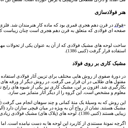
هنر فولادسازی
«
فولاد
در قرن دهم هجری قمری بود که ماده کار هنرمندان شد. فلزی 
صفحه ای فولادی که متعلق به قرن دهم هجری است چنان زیباست که با قلم
فولادسازی عصر صفوی
استفاده قرار گرفت (کنبی 1386).
مشبک کاری بر روی فولاد
در دورۀ صفوی از روش هایی مختلف برای تزیین آثار فولادی استفاده ش
بکارگیری شد. افزون بر این، مشبک کاری نیز یکی از شیوه های رایج
معلوم و مشخص است. این گروه را از دیگر آثار متمایز می سازد.
زیبایی هستند (کنبی 1386). لوحه های (پلاک های) مشبک فولادی زیادی در اشکال مختلف شامل قاب کتیبه ها. ترنج های دالبری،سرترنج ها و لچک ه از دورۀ صفویه باقی مانده است.
اگرچه نمونۀ مستندی از کاربرد این لوحه ها به دست نیامده است. اما 