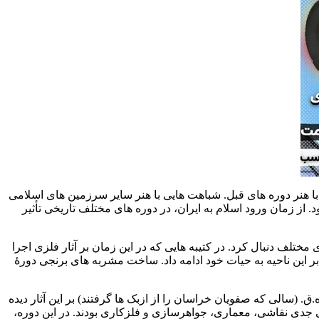
با هنر دوره های قبل. شباهت هایی با هنر سایر سرزمین های اسلامی
 زمان ورود اسلام به ایران، در دوره های مختلف تاریخی تأثیر
ف دنبال کرد. در کتیبه هایی که در این زمان بر آثار فلزی اجرا
این ناحیه به حیات خود ادامه داد. ساخت مشربه های برنجی دورۀ
فاده از نقوش اسلیمی و قاب های طوماری مشابه دورۀ تیموری در این آثار معلوم و مشخص است. اما ذکر نام علی (ع) تنها از سال 916 ه.ق. (سالی که صفویان خراسان را از ازبک ها گرفتند) بر این آثار دیده
 جدی نقاشی، معماری، جواهرسازی و فلزکاری بودند. در این دوره،