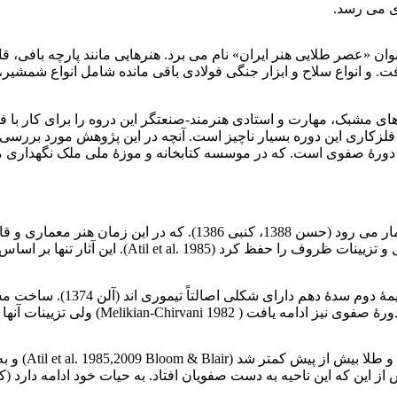
ی می رسد.
ار نیست که شیلا کنبی (1386) از این دوره به عنوان «عصر طلایی هنر ایران» نام می برد. هنره
فت. و انواع سلاح و ابزار جنگی فولادی باقی مانده شامل انواع شمشیر
ی مشبک، مهارت و استادی هنرمند-صنعتگر این دروه را برای کار با فل
 فلزکاری این دوره بسیار ناچیز است. آنچه در این پژوهش مورد بررسی 
 دورۀ صفوی است. که در موسسه کتابخانه و موزۀ ملی ملک نگهداری 
دورۀ صفویه (907-1148 ه.ق.) یکی از دوره های شکوه هنر ایران به شما
به عنوان مثال، پایه شمعدان ه
تزیینات آنها آزادانه تر و ساده تر شد (کنبی 1386).
اما در عین حا