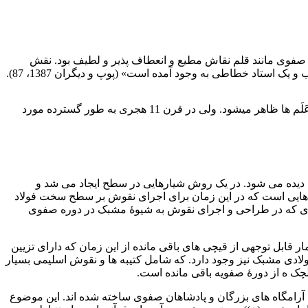
صفوی مانند قلم نقاش مطیع و انعطاف پذیر و لطیف بود. نقش
استاد خطاطی به وجود آمده است» (پوپ و دیگران 1387، 87).
ساخت لوحه های مشبک فولادی که از آن به عنوان یکی از تحولات مهم در فلز کاری صفوی شهرت دارد. از اوایل قرن 10 ه.ق. دست کم در عَلَم ها ظاهر میشود. ولی در قرن 11 هجری به طور گسترده مورد
ان دیده می شود. در یک روش شیارهایی در سطح ایجاد می شد و
ک طلا استفاده گردید (آلن 1381). همچنین، اسیدکاری از دیگر روش هایی است که در این زمان برای اجرای نقوش بر سطح سخت فولاد
ظیری که در طراحی و اجرای نقوش به شیوۀ مشبک در دوره صفوی
). بر روی آثار فولادی بسیار متنوعی اجرا شد. شمار قابل توجهی از قیچی های باقی مانده از این زمان که دارای تزیین
ز ابزارهای مختلف، علم ها و لوحه های فولادی مشبک نیز وجود دارد. که شامل کتیبه ها و نقوش اسلیمی بسیار
ا، آرامگاه های بزرگان و پادشاهان صفوی ساخته شده اند. این موضوع