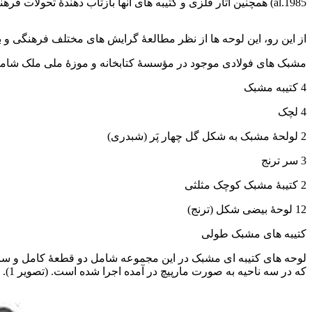
al.1985) همچنین آثار فلزی و کتیبه های آنها بازتاب دهندۀ تحولات فرهنگی و مذهبی زمان خود نیز هستند.
فولادسازی عصر صفوی
از این رو، این لوحه ها از نظر مطالعۀ گرایش های مختلف فرهنگی و ب
مشبک های فولادی موجود در مؤسسۀ کتابخانه و موزۀ ملی ملک شامل 27 لوحه به صورت زیر اس
4 کتیبه مشبک
4 لچک
2 لولحۀ مشبک به شکل گل چهار پَر (شبدری)
3 سر ترنج
2 کتیبۀ مشبک کوچک مثلثی
12 لوحۀ بیضی شکل (ترنج)
کتیبه های مشبک طولی
لوحه های کتیبه ای مشبک در این مجموعه شامل دو قطعۀ کامل و سال
که در سه ناحیه به صورت مارپیچ در آمده اجرا شده است. (تصویر 1).