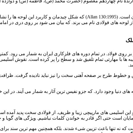
 بردارندۀ نام چهاردهم معصوم (حضرت محمد (ص)، فاطمه (س) و دوازده ا
درهای مسجد شاه و مدرسه چهارباغ نمونه های باقی مانده از آن زمان است. (30:1995
از لوحه های فولادی نام می برند. که بیان می شود بر روی دری در اما
لک
ر روی فولاد. در تمام دوره های فلزکاری ایران به شمار می رود. کمتر 
یبه ها با مهارتی تمام تلفیق شد و سطح را پر کرده است. نقوش اسلیمی 
د.
و خطوط طرح بر صفحه آهنی سخت را نیز نباید نادیده گرفت. ظرافت 
عه های دنیا وجود دارد. که جزو نفیس ترین آثار به شمار می آیند. در ا
 اسلیمی های مارپیچی زیبا و ظریف. از فولادی سخت پدید آمده اس
ان است حتی اگر قادر به خواندن کلمات نباشیم. ویژگی های گویا و چید