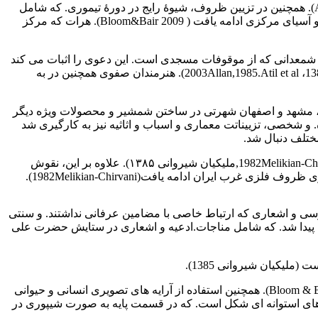
تاریخ گذاری به صورت عددی روی ظروف و اشیاء که در دورۀ تیموری شروع آغاز شد. در دورۀ صفوی و بعد از آن ادامه یافت (1985.Atil et al). همچنین در تزیین ظروف، شیوۀ رایج در دورۀ تیموری. که شامل
آرایه های گیاهی و انتزاعی چند شاخه در خانه های درهم تابیده و متداخل بود. تا نیمۀ دوم قرن 10 ه.ق، بعنوان یک شیوۀ محلی در شرق ایران و آسیای مرکزی ادامه یافت ( Bloom&Bair 2009). هرات که مرکز
. شمعدانی که از موقوفات مسجدی است. این دعوی را اثبات می کند
(پوپ و دیگران 1387، 87). استفاده از آثار طلایی، نقره ای، مفرغی، برنجی و مس قلع اندود در این دوره رواج داشته است (آلن 1374،حسن 1388، 2003Allan,1985.Atil et al). هنرمندان صفوی همچنین در به
مان، مشهد و اصفهان شهرتی در ساختن شمشیر و محصولات ویژه دیگر
 روزمره. و شخصی، تزییناتت معماری و اسباب و اثاثیه نیز به کارگیری شد
اشیای فلزی دورۀ صفوی با کتیبه هایی به خط رقاع، نسخ، نستعلیق و ثلث. و طوماری های گل و گیاهی تزیین گردیدند( 1982Melikian-Chirvani ;1985 .Atil et al,ملیکیان شیروانی ۱۳۸۵). علاوه بر این، نقوش
 ایران ادامه یافت(1982Melikian-Chirvani).
ن 1388). اشعار فارسی خود شامل اشعار عرفانی فارسی و اشعاری که ارتباط خاصی با مضامین عرفانی نداشتند. و سنتی
 و مذهبی نیز روی آثار فلزی پیدا شد. که شامل مناجات.ادعیه و اشعاری در ستایش حضرت علی
یکیان شیروانی 1385).
در ربع دوم قرن 10 ه.ق. تزیینات، خشک تر و ساده تر شد. و نقشمایه های جدید مانند زمینۀ برگ طوماری برای کتیبه ها آشکار شد (2009 Bloom & Blair). همچنین استفاده از آرایه های تصویری انسانی و حیوانی
.Atil et al1985,2009 Bloom&Blair). از جمله اشیای این دوره چراغدان های استوانه ای شکل است. که در قسمت پایه به صورت شیپوری در