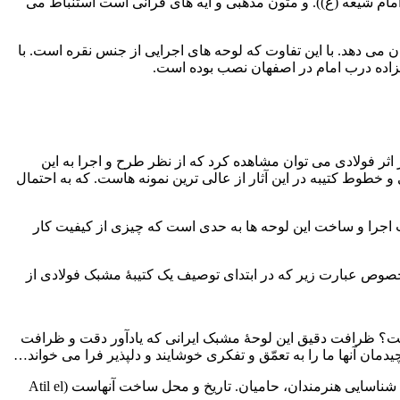
مام شیعه (ع)). و متون مذهبی و آیه های قرآنی است استنباط می
1 Allan) که شکل چیدمان و کاربرد این لوحه ها را نشان می دهد. با این تفاوت که لوحه های اجرایی از جنس نقره است. با
مزاده درب امام در اصفهان نصب بوده است.
اثر فولادی می توان مشاهده کرد که از نظر طرح و اجرا به این
و خطوط کتیبه در این آثار از عالی ترین نمونه هاست. که به احتمال
اجرا و ساخت این لوحه ها به حدی است که چیزی از کیفیت کار
ین خصوص عبارت زیر که در ابتدای توصیف یک کتیبۀ مشبک فولادی از
ت؟ ظرافت دقیق این لوحۀ مشبک ایرانی که یادآور دقت و ظرافت
مان آنها ما را به تعمّق و تفکری خوشایند و دلپذیر فرا می خواند…
افزون بر این، مطالعۀ فلزکاری اسلامی بسیار متکی بر کتیبه هایی است که نه تنها باعث تزیین شیء شدند. بلکه همچنین مهم ترین سند برای شناسایی هنرمندان، حامیان. تاریخ و محل ساخت آنهاست (Atil el