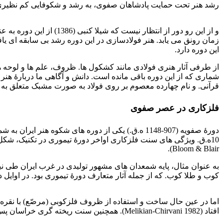
رشد هنر تحت حمایت پادشاهان صفوی، به رشد و شکوفایی کم نظیر
فولادسازی عصر صفوی
و از این رو دور از انتظ
زمان رونق می یابد. هنر فولادسازی در این دوره رشد بی سابقه ای یا
این دوره دارد.
از طرفی آثار هنری فولادی مانند کشکول ها. ظروف، علم ها و لوحه ها
شماری که از این دوره باقی مانده است. دانش و آگاهی ما دربارۀ هنر
قرآنی. و نام چهارده معصوم بر روی فولاد به صورت مشبک متعلق به
فلزکاری در عصر صفوی
Bloom & Blair).
کوب و طلا کوب. که از جمله آثار متعارف دورۀ تیموری بود. در اوایل دورۀ صفوی نیز ادامه یافت ( 1982 Melikian-Chirvani) ولی 
فولادسازی عصر صفوی
افتاد (1982 Melikian-Chirvani). همچنین سنت ریخته گری خراسان پس از این که این ناحیه به دست صفویان افتاد. به حیات خود ادامه دارد (کنبی 1386).