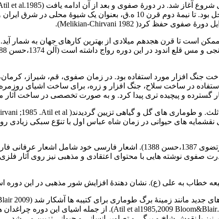
مکن است تا قرن هجدهم میلادی از بهترین کارهای جهان به شمار آید
ی ساخت جنگ افزار مورد استفاده بود. در زمان صفوی، قم، شیراز، کر
که فولاد علاوه بر استفاده در ساخت سلاح، جنگ افزار و زره، برای ساخت اشیای
یه های حیوانی در زمان شاه عباس اول با تنوّع سبکی زیادی روی ظروف فلزی غرب
در این دوره اشعار فارسی در کتیبه های روی ظروف استفاده شد (مرتضوی 1387،حس
 می بخشیدند بود (ملیکیان شیروانی 1385). با تثبیت قدرت صفوی نوشته هایی با محتوای اعتقادی
 خطاب به علی (ع). نشان دهندۀ افزایش شور مذهبی در این دوره است (مل
برای تزیین آثار فلزی. بعد از نزدیک به 200 سال وقفه مجدداً رایج شد (
یز با نقوش شاخ و برگی و تصاویر انسانی و حیوانی تزیین می شد.