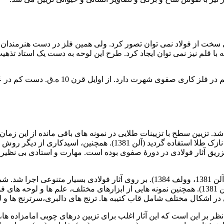
سخت از فولاد نمی توان تصور کرد. ولی همین فلز در دست هنرمندان 
 نیز نمی توان ایجاد کرد. طرح این لوحه به دست یک استاد تذهیب و یک 
د. تزیین سطح با تزیینات طلایی در نمونه های باقی مانده از این زم
مفتول های طلایی در آن قرار می گرفت. در روش دیگر از ورقه های ناز
 تزریق آثار فولادی در دورۀ صفوی بوده است. مهارت و استادی بی ن
این روش که به وسیلۀ یک متۀ کمانی و چند سوهان انجام می گرفت (آلن 1381، وولف 1384
مشبک هستند. نشان از رواج آن به ویژه در میان قیچی سازان دارد (آلن 1381). همچنین نمونه هایی ا
نظر بر این است که این آثار اغلب برای تزیین درهای چوبی امامزاده ه