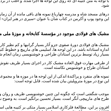
با توجه به متن کتیبه ای که روی این لوحه ها اجرا شده. و اغلب در
شود.
این وجود پوپ و آکرمن در کتاب شان با عنوان «سیری در هنر ایران» 
فولادسازی عصر صفوی
مشبک های فولادی موجود در مؤسسۀ کتابخانه و موزۀ ملی م
مشبک های فولادی دورۀ صفوی جزو آثار بسیار گرانبها و کم نظیر کار ب
اندازه استادانه باشد. در این لوحه ها، اسلیمی های مارپیچ و خطوط کت
بسیار زیاد توسط برترین استادان طراحی و خوشنویسی زمان انجام ش
از طرفی مهارت فوق العاده مشبک کار در اجرای بسیار ظریف نقوش 
استادان طراح و خوشنویس نکاسته است.
نمونه های منفرد و پراکندۀ اندکی از این لوحه ها در موزه ها و مجمو
این نوع در موزۀ متروپلیتن بیان شده است، قابل توجه است:
فولادسازی عصر صفوی
موجب شگفتی است که چگونه این چنین خوشنویسی ظریف و روان و این
طرح های مارپیچی اَنگر است. بسیار تحسین برانگیز است. به وضوح نمای