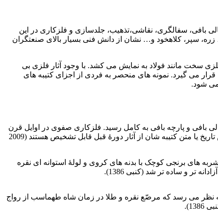
ایی مانند پارچه بافی، قالی بافی، سفالگری، نقاشی،تذهیب، جلدسازی و فلزکاری در این
، زره، سپر، کلاهخود و… نشان از دانش فنی بسیار بالای صنعتگران
زی سخت مانند فولاد به نمایش می کشد. با وجود آثار فلزی بی
قرار می گیرد. نمونه های منحصر به فردی از اجزای کتیبه های
می شود.
ر می رود (حسن 1388، کنبی 1386). که در این زمان هنر معماری و قالی بافی و پارچه بافی به کامل رسید. فلزکاری صفوی در اوایل قرن
10ه.ق. ویژگی های سنت فلزکاری اواخر دورۀ تیموری در تکنیک، شکل و تزیینات ظروف را حفظ کرد (Atil et al. 1985). این آثار تنها بر اساس تاریخ یا متن کتیبه شان از آثار دورۀ قبل قابل تشخیص هستند (2009
ای مشهور تولیدی در غرب ایران طی نیمۀ دوم سدۀ دهم دارای شکلی اصالتاً تیموری اند (آلن 1374). ساخت مشربه های برنجی کوچک با بدنه های کروی و لولۀ استوانه ای نقره
ل ساخت و استفاده از ظروف فلزکوبی (مرصّع) با نقره و طلا بیش از پیش کمتر شد (Atil et al. 1985,2009 Bloom & Blair) و به نظر می رسد که مرصّع نقره و طلا در زمان شاه طهماسب از رواج