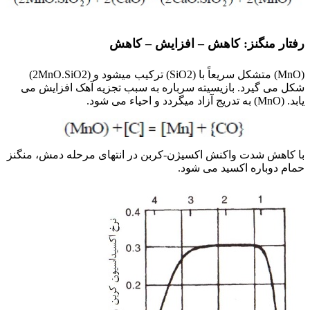
رفتار منگنز: کاهش – افزایش – کاهش
(MnO) متشکل سریعاً با (SiO2) ترکیب میشود و (2MnO.SiO2)
شکل می گیرد. بازیسیته سرباره به سبب تجزیه آهک افزایش می
یابد. (MnO) به تدریج آزاد میگردد و احیاء می شود.
با کاهش شدت واکنش اکسیژن-کربن در انتهای مرحله دمش، منگنز
حمام دوباره اکسید می شود.