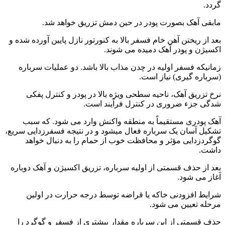
گردد.
مابقی آهک بصورت پودر در حین دمش تزریق خواهد شد.
بعد از ریختن آهن خام فسفر بالا به کنورتور نازل پایین آورده شده و
اکسیژن و پودر آهک دمیده می شوند.
زمانیکه فسفر اولیه در چدن مذاب بالا باشد. دو عملیات سرباره
(سرباره گیری) نیاز است.
نرخ تزریق آهک، ناحیه سطحی ویژه بالا در پودر و کنترل پفکی
شدگی جزء ضروری در کنترل فرآیند است.
آهک پودری مستقیماً به منطقه واکنش وارد می شود. که سبب
تشکیل آسان یک سرباره فعال میشود و در نتیجه فسفرزدایی سریع،
گوگردزدایی مؤثر و محافظت خوب از حمام را به دنبال خواهد
داشت.
بعد از حذف قسمتی از اولیه سرباره، تزریق اکسیژن و آهک دوباره
آغاز می شود.
شرایط افزودنی خاکه یا قراضه توسط درجه حرارت در اولین
مرحله تعیین می شود.
حذف قسمتی از این سرباره مقدار بیشتری از فسفر و گوگرد را