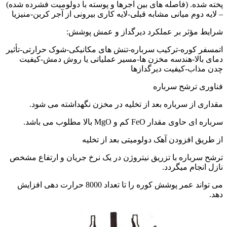
پخته شده. (فاصله های بین آجرها و پوسته با دولومیت فشرده شده)
– لایه دوم میانی مشابه قبلی-لایه کاری بیرونی از آجر کربن-منیزیا
شرایط مؤثر بر عملکرد دیرگداز و عمش پوشش:
اتمسفر کوره-ترکیب سرباره-تنش های مکانیکی-شوک حرارتی-تأثیر
دمای بالا-هندسه مخزن ها-مسیر عملیاتی یا روش دمش-کیفیت
چدن مذاب-کیفیت دیرگدازها
فناوری ترشح سرباره
مقداری از سرباره بعد از تخلیه در مخزن نگهداشته می شود.
سرباره ای حاوی مقدار FeO کم و MgO بالا مطلوب می باشد.
از طریق افزودن آهک دولومیتی بعد از تخلیه
ترشح سرباره با تزریق نیتروژن در یک نرخ جریان و ارتفاع مشخص
نازل انجام میگردد.
می تواند عمر پوشش کوره را تا تعداد 8000 حرارت دهی افزایش
دهد.