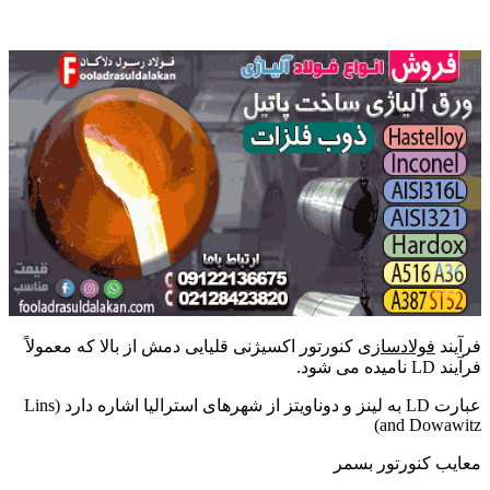
فرآیندهای کنورتور اکسیژنی
فرآیند
فولادسازی
کنورتور اکسیژنی قلیایی دمش از بالا که معمولاً
فرآیند LD نامیده می شود.
عبارت LD به لینز و دوناویتز از شهرهای استرالیا اشاره دارد (Lins
and Dowawitz)
معایب کنورتور بسمر