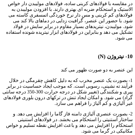
در مقایسه با فولادهای کربنی ساده، فولادهای مولیبدن دار خواص
الاستیک و استحکام ضربه ای بهتری دارند. با افزودن مولیبدن به
فولادهای کم کربنی و مس دار نرخ خوردگی اتمسفری کاسته می
شود. با حضور این عنصر، گرافیت زدایی در دماهای بالا کند می
شود. مولیبدن، نیتریدهای بسیار مقاوم در برابر سایش در فولاد
تشکیل می دهد و بنابراین در فولادهای ابزار نیتریده شونده استفاده
می شود.
تأثیر عناصر آلیاژی
10- نیتروژن (N)
این عنصر به دو صورت ظهور می کند
1- بصورت یک عنصر مخرب که به دلیل کاهش چقرمگی در خلال
فرآیند ته نشینی، رسوبی است. که موجب ایجاد حساسیت در برابر
پیری و شکنندگی (تغییر شکل در درجه حرارت 300-350 درجه سانتی
گراد) می شود. و امکان ایجاد تنش در ترکهای درون بلوری فولادهای
غیر آلیاژی و کم آلیاژ را فراهم می سازد.
2- بصورت عنصری آلیاژی دامنه فاز گاما را افزایش می دهد. و
ساختار آستنیتی را استحکام می بخشد. در فولادهای آستنیتی
استحکام را افزایش می دهد و باعث افزایش نقطه تسلیم و خواص
مکانیکی در گرما می شود.