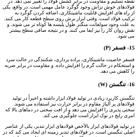
نقطه تسلیم و مقاومت در برابر کشش فولاد را تغییر نمی دهد. در
فولادهای خوش تراش وجود گوگرد عامل مهمی است. در واقع، یکی
از راه های افزایش قابلیت ماشینکاری، اضافه کردن گوگرد به
ترکیب فولاد است. وقتی ابزار برش روی سطح قطعه کار می کنند.
به علت وجود سولفاتت منگنز طول پلیسه ها کوتاه تر می شوند. و
نقش روان کار را نیز ایفا می کنند. و در نتیجه صافی سطح بیشتر
می شود.
15- فسفر (P)
فسفر خاصیت ماشینکاری، براده برداری، شکنندگی در حالت سرد
و استحکام در حالت گرم را افزایش داده. و مقاومت در برابر ضربه
را کاهش می دهد.
16- تنگستن (W)
تنگستن کاربرد زیادی در تولید فولاد ابزار داشته و اخیراً در تولید
فولادهای پر آلیاژ مقاوم در برابر حرارت نیز استفاده می شوند.
سختی پذیری را افزایش می دهد و از افت سختی در دماهای بالا که
امری رایج در نوک ابزار است جلوگیری می کند.
در تولید فولادهای ابزار بالأخص فولادهای ابزار تندبر، یکی از عناصر
اصلی تنگستن است. در فولادهای تندبر زمینه ای ایجاد می کند که در