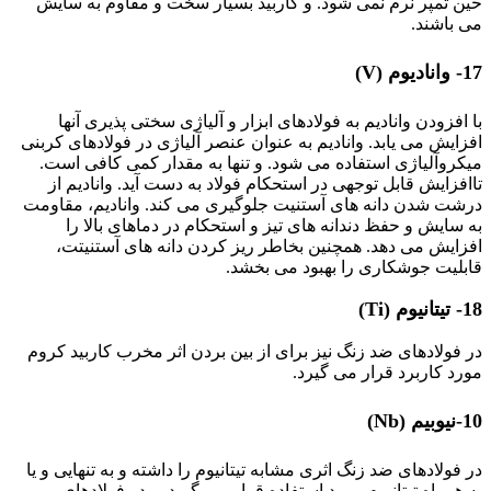
حین تمپر نرم نمی شود. و کاربید بسیار سخت و مقاوم به سایش
می باشند.
17- وانادیوم (V)
با افزودن وانادیم به فولادهای ابزار و آلیاژی سختی پذیری آنها
افزایش می یابد. وانادیم به عنوان عنصر آلیاژی در فولادهای کربنی
میکروآلیاژی استفاده می شود. و تنها به مقدار کمی کافی است.
تاافزایش قابل توجهی در استحکام فولاد به دست آید. وانادیم از
درشت شدن دانه های آستنیت جلوگیری می کند. وانادیم، مقاومت
به سایش و حفظ دندانه های تیز و استحکام در دماهای بالا را
افزایش می دهد. همچنین بخاطر ریز کردن دانه های آستنیتت،
قابلیت جوشکاری را بهبود می بخشد.
18- تیتانیوم (Ti)
در فولادهای ضد زنگ نیز برای از بین بردن اثر مخرب کاربید کروم
مورد کاربرد قرار می گیرد.
10-نیوبیم (Nb)
در فولادهای ضد زنگ اثری مشابه تیتانیوم را داشته و به تنهایی و یا
به همراه تیتانیوم مورد استفاده قرار می گیرد. و در فولادهای