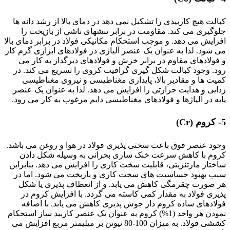
کبالت هیچ کاربیدی را تشکیل نمی دهد در دمای بالا از رشد دانه ها
جلوگیری می کند. مقاومت در برابر تنشهای ناشی از بازپخت را
افزایش می دهد. و موجب استحکام مکانیکی فولاد در برابر دمای بالا
می شود. لذا به عنوان یک عنصر آلیاژی در فولادهای ابزاری گرم کار
و فولادهای مقاوم در برابر خزش و فولادهای دیرگداز به کار می
رود. وجود کبالت شکل گیری گرافیت کروی را تسریع می کند. در
کمیت ها و مقادیر بالا، پایداری مغناطیسی و نیروی مغناطیسی
زدایی و هدایت حرارتی را افزایش می دهد. لذا به عنوان یک عنصر
پایه در آلیاژها و فولادهای مغناطیسی دایم مرغوب به کار می رود.
5- کروم (Cr)
وجود عنصر فوق باعث سختی پذیری فولاد در هوا و روغن می باشد.
کروم با کاهش سرعت خنک سازی بحرانی به وسیله شکل دادن
ساختار مارتنزیتی، قابلیت سخت کاری را افزایش می دهد. بنابراین
سبب بهبود حساسیت های سخت کاری و بازپخت می شود. اما در
هر صورت چقرمگی کاهش می یابد. و از انعطاف پذیری یا شکل
پذیری فولاد به مقدار کمی کاسته می گردد. با افزایش کروم در
فولادهای ساده کروم دار جوش پذیری کاهش می یابد. با اضافه
نمودن هر واحد (1%) کروم به عنوان یک عنصر کاربید ساز استحکام
کششی فولاد. به میزان 100-80 نیوتن بر میلیمتر مربع افزایش می