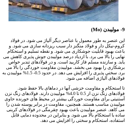
9- مولیبدن (Mo)
این عنصر به طور معمول با عناصر دیگر آلیاژ می شود. در فولاد
کروم-نیکل دار و فولاد منگنز دار سبب ریزدانه سازی می شود. و
باعث بهبود قابلیت جوشکاری می شود. و نقطه تسلیم و استحکام
نهایی را بالا می برد. با ازدیاد درصد مولیبدن جوش پذیری کاهش می
یابد. و سازنده مسلم فاز کاربید است. و در فولادهای تندبر خواص
برشکاری را بهبود می بخشد. مولیبدن مقاومت خوردگی را بالا می
برد. سختی پذیری را افزایش می دهد. در حدود 0.5- 1.5% مولیبدن به
فولادهای آلیاژی اضافه می شود.
تا استحکام و مقاومت خزشی آنها در دماهای بالا حفظ شود.
فولادهای زنگ نزن از 0.5 تا 4.0% مولیبدن دارند. فولادهای زنگ نزن
آستنیتی برای مقاومت خوردگی بیشتر در محیط های خورنده حاوی
مولیبدن مناسب هستند. همچنین، مقاومت در برابر پوسته شدن را
می کاهد. عنصر مولیبدن باعث بهبود چقرمگی در فولادهای کربنی
ساده با استحکام بالا می شود. و بنابراین در محدوده دمایی قابل
استفاده، استحکام و سختی را افزایش می دهد.