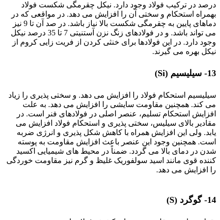
درصد در ترکیب فولاد وجود دارد. نیکل چقرمگی شکست فولاد
بهمراه استحکام و سختی آن را افزایش می دهد. در مواقعی که در
دماهای پایین به چقرمگی شکست بالا نیاز باشد. در صد آن تا 9 نیز
می تواند باشد. و در فولادهای زنگ نزن آستنیتی 7 تا 35 درصد نیکل
وجود دارد. در این فولادها برای خنثی کردن از فریت زایی کروم از
نیکل بهره می گیرند.
13- سیلیسیم (Si)
سیلیسیم استحکام فولاد را افزایش می دهد. و سختی پذیری را زیاد
می کند. همچنین مقاومت سایشی را افزایش می دهد. به علت
افزایش استحکام تسلیم، عنصر اصلی در فولادهای فنر است. در
مقادیر بالای سیلیس، سختی پذیری و استحکام فولاد افزایش می
یابد. ولی این افزایش همراه با کاهش شکل پذیری و انرژی ضربه
است. همچنین وجود این عنصر باعث افزایش مقاومت به پوسته
شدن در دمای بالا می گردد. ضمناً در محیط های شیمیایی اکسید
کننده قوی مانند اسید سولفوریک غلیظ و گرم نیز مقاومت خوردگی
را افزایش می دهد.
تأثیر عناصر آلیاژی
14- گوگرد (S)