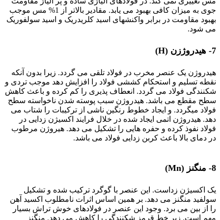
مس تغییری نمی کند. در فولادهای آلیاژی ساده و پر آلیاژ مقاومت
جوی به میزان کافی بهبود می یابد. مقادیر بالاتر از 1% مس موجب
بهبود مقاومت در برابر واکنشهای اسید کلریدریک و اسید سولفوریک
می شود.
7- هیدروژزن (H)
هیدروژن یک عنصر مخرب در فولاد تلقی می گردد. زیرا بدون آنکه
نقطه تسلیم و استحکام کششی فولاد را افزایش دهد موجب تردی و
شکنندگی فولاد می گردد. انعطاف پذیری را کم کرده و باعث کاهش
سطح مقطع می باشد. هیدروژن سبب پوسته شدن ناخواسته سطح
فولاد میگردد. و ایجاد خطوط رنگین ناشی از ترکیبات را شتاب می
دهد. هیدروژن اتمی ایجاد شده در خلال فرایند اکسیژن زدایی در
فولاد نفوذ کرده و حفره هایی را تشکیل می دهد. هیروژن مرطوب
در دمای بالا باعث کربن زدایی فولاد می باشد.
تأثیر عناصر آلیاژی
8- منگنز (Mn)
یک اکسیژن زداست. این عنصر با گوگرد ترکیب شده و تشکیل
سولفید منگنز می دهد. بر همین اساس اثرات نامطلوب اکسید آهن
را از بین می برد. وجود این عنصر در فولادهای خوش تراش بسیار
مهم است. زیر خط قرمز شکنندگی را کاهش می دهد. منگنز