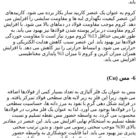
یابد.
کروم به عنوان یک عنصر کاربید ساز بکار برده می شود. کاربیدهای
این عنصر کیفیت نگهداری لبه ها و مقاومت سایشی را افزایش می
دهد. کروم موجب مقاومت فولاد در دماهای بالا می شود. با افزایش
کروم مقاومت در برابر پوسته شدن فولادها نیز بهبود می یابد. به
طور تقریبی حداقل 13% کروم مورد نیاز است تا مقاومت خوردگی
فولادها نیز بهبود یابد. این عنصر سبب کاهش هدایت الکتریکی و
حرارتی می شود. و انبساط حرارتی را نیز کاهش می دهد. با افزایش
همزان میزان کربن و کروم تا میزان 3% پایداری مغناطیسی
افزایش می یابد.
تأثیر عناصر آلیاژی
6- مس (Cu)
مس به عنوان یک فلز آلیاژی به تعداد بسیار کمی از فولادها اضافه
می شود. زیرا این فلز به زیر لایه های سطحی فولاد تمرکز یافته. و
در فرآیند شکل دهی گرم با نفوذ به مرز دانه ها، حساسیت سطحی
را در فولادها بوجود می آورد. لذا به عنوان یک فلز مخرب در فولادها
محسوب می گردد. به واسطه حضور مس نقطه تسلیم و نسبت
نقطه تسلیم به استحکام نهایی افزایش می یابد. این عنصر در مقادیر
بالای 30% موجب سختی رسوبی می شود. و بدین ترتیب سختی
پذیری نیز بهبود می یابد. اما قابلیت جوشکاری به واسطه حضور