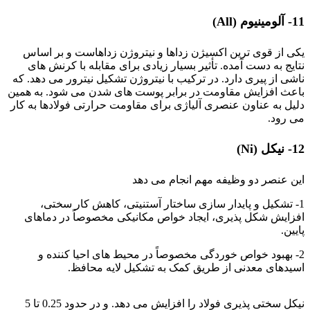
11- آلومینیوم (All)
یکی از قوی ترین اکسیژن زداها و نیتروژن زداهاست و بر اساس
نتایج به دست آمده. تأثیر بسیار زیادی برای مقابله با کرنش های
ناشی از پیری دارد. در ترکیب با نیتروژن تشکیل نیترور می دهد. که
باعث افزایش مقاومت در برابر پوست های شدن می شود. به همین
دلیل به عناون عنصری آلیاژی برای مقاومت حرارتی فولادها به کار
می رود.
12- نیکل (Ni)
این عنصر دو وظیفه مهم انجام می دهد
1- تشکیل و پایدار سازی ساختار آستنیتی، کاهش کار سختی،
افزایش شکل پذیری، ایجاد خواص مکانیکی مخصوصاً در دماهای
پایین.
2- بهبود خواص خوردگی مخصوصاً در محیط های احیا کننده و
اسیدهای معدنی از طریق کمک به تشکیل لایه محافظ.
تأثیر عناصر آلیاژی
نیکل سختی پذیری فولاد را افزایش می دهد. و در حدود 0.25 تا 5