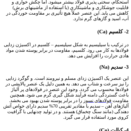
استحکام، سختی پذیری فولاد بیشتر میشود. اما چکش خواری و
قابلیت جوشکاری و ماشینکاری (با استفاده از ماشینهای برش)
کاهش می یابد. این عنصر عملاً هیچ تأثیری بر مقاومت خوردگی در
آب، اسید و گازهای گرم ندارد.
2- کلسیم (Ca)
در ترکیب با سیلیسیم به شکل سیلیسیم – کلسیم در اکسیژن زدایی
فولادها به کار می رود. کلسیم، مقاومت در برابر پوسته شدن مواد
هادی حرارت را افزایش می دهد.
3- سدیم (Na)
این عنصر یک اکسیژن زدای مسلم و نیرومند است. و گوگرد زدایی
را نیز سرعت و شتاب می دهد. به همین دلیل یک عنصر پالایشی در
فولادها محسوب می گردد. وجود این عنصر در فولادهای پر آلیاژ
باعث گستردگی دامنه فرآیند شکل گیری گرم می شود. همچنین
مقاومت
فولادهای نسوز
را در برابر پوسته شدن بهبود می بخشد.
آلیاژهای آهن – سدیم با مقادیر تقریبی 70% سدیم دارای خواص آتش
دهندگی (مانند سنگ چخماق) هستند. و در تولید چدنهایی با گرافیت
کروی مورد استفاده قرار می گیرد.
4- کبالت (Co)