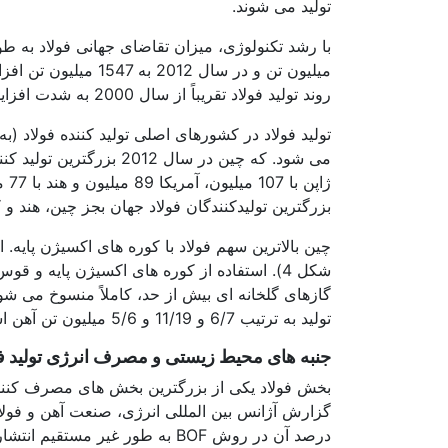
تولید می شوند.
روند تولید فولاد تقریباً از سال 2000 به شدت افزایش یافت. اگرچه به علت بحران اقتصادی جهان و کاهش سرمایه گذاری در سال 2009، اندکی کاهش از خود بروز داد.
بزرگترین تولیدکنندگان فولاد جهان بجز چین، هند و 
چین بالاترین سهم فولاد با کوره های اکسیژن پایه. ا
تولید به ترتیب 6/7 و 11/19 و 5/6 میلیون تن آهن اسفنجی. رده های اول تا سوم را به خود اختصاص دادند.
جنبه های محیط زیستی و مصرف انرژی تولید فو