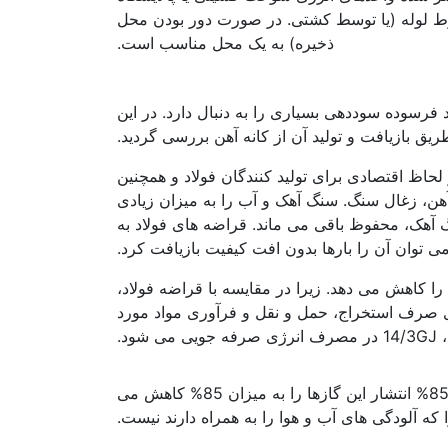
ی و سپس انتقال آن توسط خطوط لوله (یا توسط کشتی. در صورت دور بودن محل
ذخیره) به یک محل مناسب است.
 فرسوده سوددهی بسیاری را به دنبال دارد. در این
ریق بازیافت و تولید آن از کانه آهن بررسی گردید.
 لحاظ اقتصادی برای تولید کنندگان فولاد و همچنین
آهن، زغال سنگ. سنگ آهک و آب را به میزان زیادی
 هر تن متریک فولاد تولیدی از قراضه ها. 1/5 تن کانه آهن، 0/5 تن زغال سنگ، 0/054 تن سنگ آهک، محفوظ باقی می ماند. قراضه های فولاد به
ی توان آن را بارها بدون افت کیفیت بازیافت کرد.
را کاهش می دهد. زیرا در مقایسه با قراضه فولاد،
دی صرف استخراج، حمل و نقل و فرآوری مواد مورد
د.
بهره وری در صنعت فولاد
حفاظت محیط زیست: تولید فولاد از کانه خام، انتشار گازهای گلخانه ای را به همراه دارد. استفاده از قراضه فولاد، 85% انتشار این گازها را به میزان 85% کاهش می
که آلودگی های آب و هوا را به همراه دارند نیست.