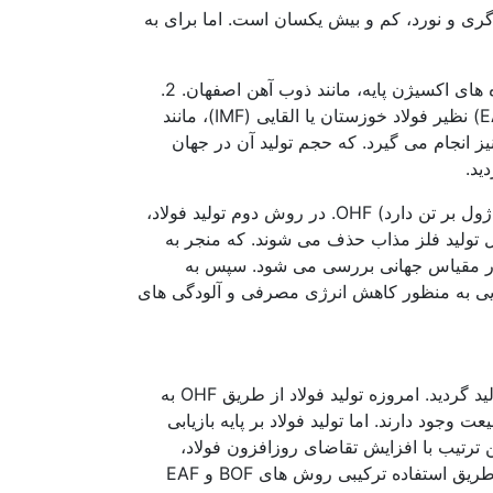
گری و نورد، کم و بیش یکسان است. اما برای به
به طور کلی فولاد خام به دو روش تولید می گردد. 1. تهیه آهن خام یا چدن مذاب در کوره بلند (BF) و تولید فولاد در کوره های اکسیژن پایه، مانند ذوب آهن اصفهان. 2.
احیای مستقیم سنگ آهن (DR) و ذوب آهن اسفنجی (DRI). و قراضه در کوره های الکتریکی از قبیل قوس الکتریکی (EAF) نظیر فولاد خوزستان یا القایی (IMF)، مانند
ولاد جنوب (شکل1). لازم به ذکر است که تولید فولاد از روش های دیگری نظیر روش کوره باز (Open Heart) نیز انجام می گیرد. که حجم تولید آن در جهان
تولید فولاد با استفاده از روش BOF مصرف انرژی پایین تری (31-19/8 گیگاژول بر تن) در مقایسه با روش (42-26گیگاژول بر تن دارد) OHF. در روش دوم تولید فولاد،
 تولید فلز مذاب حذف می شوند. که منجر به
د در مقیاس جهانی بررسی می شود. سپس به
ایی به منظور کاهش انرژی مصرفی و آلودگی های
در سال 2012، 69/6 درصد فولاد خام جهان به کمک روش کوره بلند و 29/3 درصد آن نیز توسط کوره های الکتریکی تولید گردید. امروزه تولید فولاد از طریق OHF به
د دارند. اما تولید فولاد بر پایه بازیابی
ن ترتیب با افزایش تقاضای روزافزون فولاد،
فولادهای مورد بازیابی به منظور بر آوردسازی نیاز جهانی کافی نیستند. بنابراین محصولات فولادی مورد تقاضای بازار از طریق استفاده ترکیبی روش های BOF و EAF