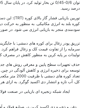
درصد رسید.
توربین بازیا
کوره بلند به انرژی مکانیکی. به منظور به حرکت در
سودمندی منجر به بازیابی انرژی می شود. در صورت استفاده از تورب
تزریق پودر زغال برای کوره های دمشی: با جایگزی
سرمایه را از تفاوت قیمت کک و زغال فراهم کرد. ه
تولیدات بر پایه کربن به منظور کاهش در مصرف 
کل، آب تازه و انتشار دی اکسید گوگرد. به ازای هر تن 8، 4/5،24 درصد در مقایسه با 2005، کاهش
ایجاد شبکه زنجیره ای بازیابی در صنعت فول