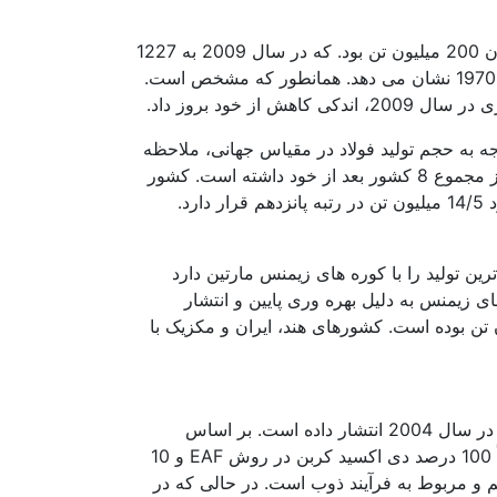
با رشد تکنولوژی، میزان تقاضای جهانی فولاد به طور فزاینده ای رو به افزایش است. در سال 1950 تولید فولاد خام جهان 200 میلیون تن بود. که در سال 2009 به 1227
میلیون تن و در سال 2012 به 1547 میلیون تن افزایش یافت. شکل 2 روند تولید فولاد جهان را در بین سال های 2012 -1970 نشان می دهد. همانطور که مشخص است.
یران) در سال 2012 در شکل 3 نمایان و مشخص است. با توجه به حجم تولید فولاد در مقیاس جهانی، ملاحظه
می شود. که چین در سال 2012 بزرگترین تولید کننده فولاد با 716 میلیون تن فولاد خام بوده است. چین، تولیدی بیشتر از مجموع 8 کشور بعد از خود داشته است. کشور
ژاپن با 107 میلیون، آمریکا 89 میلیون و هند با 77 میلیون تن در رتبه های بعد قرار گرفتند. کشور ایران با تولیدی در حدود 14/5 میلیون تن در رتبه پانزدهم قرار دارد.
رین تولید را با کوره های زیمنس مارتین دارد
های اکسیژن پایه و قوس الکتریکی به طور نمایی افزایش می یابد. ولی تا سال 2015، کوره های زیمنس به دلیل بهره وری پایین و انتشار
 از حد، کاملاً منسوخ می شوند. در سال 2012 میزان تولید آهن اسفنجی جهان بالغ بر 71/1 میلیون تن بوده است. کشورهای هند، ایران و مکزیک با
بخش فولاد یکی از بزرگترین بخش های مصرف کننده انرژی است. که در حدود 5/2 درصد از گازهای گلخانه ای جهان را در سال 2004 انتشار داده است. بر اساس
گزارش آژانس بین المللی انرژی، صنعت آهن و فولاد تقریباً 4-5 درصد از دی اکسید کربن جهان را انتشار می دهد. تقریباً 100 درصد دی اکسید کربن در روش EAF و 10
 انتشار می یابد. به عبارت دیگر بخش عمده انتشار گاز BOF به طور مستقیم و مربوط به فرآیند ذوب است. در حالی که در