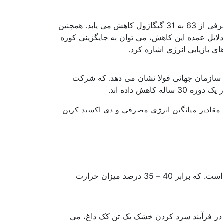
مطالعه میانگین جهانی انرژی مصرفی تولیدکنندگان فولاد نشان داد. که در بین سالهای 1950 و 1990 میانگین انرژی مصرفی از 63 به 31 گیگاژول کاهش می یابد. همچنین
ز 22 گیگاژول در سال 1988 به 18 گیگاژول به ازای هر تن فولاد در سال 2011 رسید. از دلایل عمده این کاهش، می توان به جایگزینی کوره
ی بازیابی انرژی اشاره کرد.
بهره وری در صنعت فولاد
کاهش 85 درصدی داشته است. نتایج مطالعات سازمان جهانی فولا نشان می دهد. که شرکت
ی و انرژی مصرفی در صنعت فولاد را در سال های 2005 تا 2012 نشان می دهد. مقادیر میانگین انرژی مصرفی و دی اکسید کربن
توسعه روش سرد کردن خشک کک: به طور مرسوم، دمای کک داغ در محفظه کک سازی 1050-950 درجه سانتی گراد است. که برابر 40 – 35 درصد میزان حرارت
بهره وری در صنعت فولاد
ازیابی نمود. بر این اساس، در فرآیند سرد کردن خشک یک تن کک داغ، می