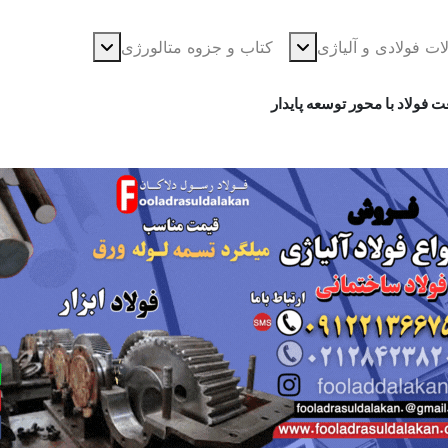
ژی-لوله آلیاژی-نبشی فولادی-ناودانی فولادی-قیمت ورق-قیمت فولاد
ت فولادی و آلیاژی
کتاب و جزوه متالورژی
فولاد با محور توسعه پایدار