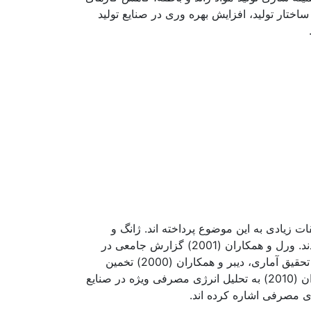
تار تولید، افزایش بهره وری در صنایع تولید
حقیقات زیادی به این موضوع پرداخته اند. ژانگ و
همکاران (2008) تأثیر بکارگیری تکنولوژی های جدید در کارخانه های فولاد چین بین سال های 1990 – 2000 را ارائه دادند. ورل و همکاران (2001) گزارش جامعی در
زمینه پتانسیل های صرفه جویی در مصرف انرژی. و کاهش دی اکسید کربن در صنایع فولاد آمریکا ارائه کرده اند. در یک تحقیق آماری، دیبر و همکاران (2000) تخمین
زدند. که راندمان صنایع فولاد با تکنولوژی های موجود تا سال 2020، 29 درصد افزایش پیدا خواهد کرد. فروندل و همکاران (2010) به تحلیل انرژی مصرفی ویژه در صنایع
ژی مصرفی اشاره کرده اند.