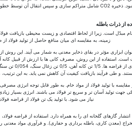
های نفتی، دفن می گردد و در زمین ذخیره می شود. ذخیره CO2 شامل متراکم ساز
 از ذرات باطله
خام مبدّل است. زیرا از لحاظ اقتصادی و زیست محیطی بازیافت فولاد
زمینه، به مقایسه ای میان منافع حاصل از تولید فولاد از ط
وان ابزاری مؤثر در بقای ذخایر معدنی به شمار می آیند. این روش از
ت است. استفاده از این روش، مصرف کانی ها با ارزش از قبیل کانه 
کاهش می دهد. به ازای
ند. و طی فرآیند بازیافت کیفیت آن کاهش نمی یابد. به این ترتیب، م
مقایسه با تولید فولاد از مواد خام. به طور قابل توجه انرژی مصرفی 
ی جهت تولید آسان تر و سریع تر فولاد می باشند. انرژی بسیار زیا
نیاز می شود. با تولید یک تن فولاد از قراضه فولاد، 14/3GJ در مصرف انرژی صرفه جویی می شو
تخراج (معدن کاری، باطله برداری و حفاری). و فرآوری مواد معدنی را 