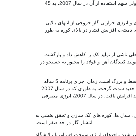
توان 0/6-0/45 تن بخار تولید کرد. در پایان سال 2005 سهم روش خشک کردن سرد کک در چین حدود 30 درصد بوود. ولی سهم استفاده از آن در سال 2007، به 45
دیل انرژی فشاری و انرژی حرارتی گاز خروجی از انتهای بالایی
های دمشی، افزایش فشار در بالای کوره به طور
بهره وری در صنعت فولاد
طی ناشی از تولید کک را کاهش داد و بازگشت
ید کنندگان آهن و فولاد را مجبور به جستجو در
حذف تجهیزات سطح پایین و معرفی روش های جدید: مصرف انرژی در واحدهای کوچک در حدود 1/5 برابر واحدهای متوسط و بزرگ است. زمان اجرای برنامه 5 ساله
توسعه برای ذخیره انرژی و کاهش آلودگی در چین. تجهیزات و ظرفیت ها افزایش داده شدند و استفاده از تکنولوژی های جدید شدت گرفت. به طوری که در سال 2007
تعداد کوره های دمشی با ظرفیت 2000 متر مکعب برابر 63 یعنی 17 تا بیشتر سال 2005 بود. و ظرفیت تولید 35 درصد افزایش یافت. در سال 2007، انرژی مصرفی
شی، مبدل ها، کوره های کک سازی و تحقق بخشی به
انتشار گاز در حد صفر است.
 اکسید کربن در صنایع فولاد و آهن: دفن و ذخیره دی اکسید کربن فرآیندی است. که در آن CO2 منتشر شده واحدهای انرژی سوخت فسیلی یا پالایشگاه