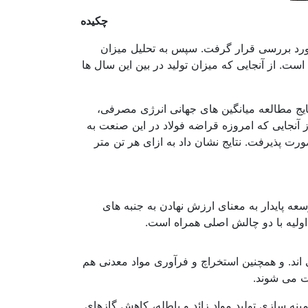
بهره وری در صنعت فولاد
چکیده
 از سال 1970 تا سال 2012 در مقیاس جهانی مورد بررسی قرار گرفت. سپس به تحلیل میزان
ت. از آنجایی که میزان تولید در بین این سال ها
تایج مطالعه میانگین های جهانی انرژی مصرفی،
ل ملاحظه میانگین انرژی مصرفی. از 63 گیگاژول در سال 1950 به 18 گیگاژول در سال 2011 بود. از آنجایی که امروزه قراضه فولاد در این صنعت به
رت پذیرفت. نتایج نشان داد به ازای هر تن متر
عه پایدار به معنای ارزش نهادن به جنبه های
ولیه با دو چالش اصلی همراه است.
بهره وری در صنعت فولاد
 اند. و همچنین استخراچ و فرآوری مواد معدنی هم
ت می شوند.
ینه سازی تولید مواد زائد و باطله، کاهش گازهای