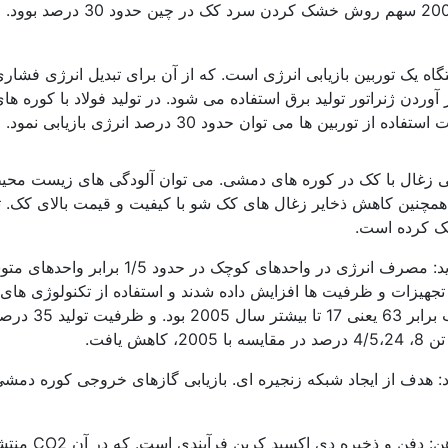
بی فشار گاز بالای کوره (TRT): این دستگاه یک توربین بازیابی انرژی است. که از آن برای تب
 آوردن ژنراتور تولید برق استفاده می شود. در تولید فولاد با کوره 
ین ها می توان حدود 30 درصد انرژی بازیابی نمود.
نی زغال با کک در کوره های دمشی. می توان آلودگی های زیست محی
مچنین کاهش ذخایر زغال های کک شو با کیفیت و قیمت بالای کک. تول
کک کرده است.
 یافت.
اد: هدف از ایجاد شبکه زنجیره ای. بازیابی گازهای خروجی کوره دم
دفن و ذخیره دی