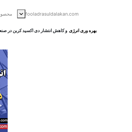
فولاد رسول دلاکان
فولاد آلیاژی-میلگرد آلیاژی-تسمه آلیاژی-ورق آلیا
fooladrasuldalakan.com
محصولا
بهره وری انرژی
و کاهش انتشار دی اکسید کربن در صنعت 