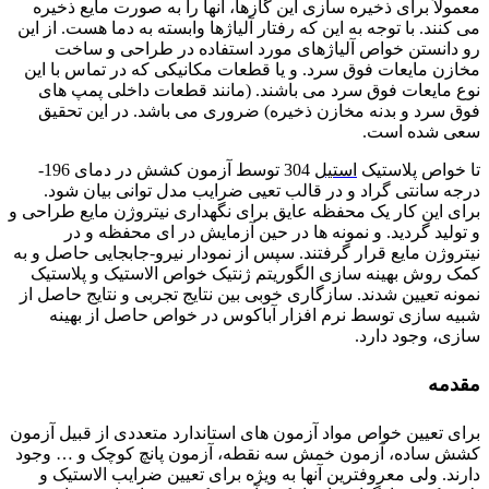
معمولاً برای ذخیره سازی این گازها، آنها را به صورت مایع ذخیره
می کنند. با توجه به این که رفتار آلیاژها وابسته به دما هست. از این
رو دانستن خواص آلیاژهای مورد استفاده در طراحی و ساخت
مخازن مایعات فوق سرد. و یا قطعات مکانیکی که در تماس با این
نوع مایعات فوق سرد می باشند. (مانند قطعات داخلی پمپ های
فوق سرد و بدنه مخازن ذخیره) ضروری می باشد. در این تحقیق
سعی شده است.
تا خواص پلاستیک
استیل
304 توسط آزمون کشش در دمای 196-
درجه سانتی گراد و در قالب تعیی ضرایب مدل توانی بیان شود.
برای این کار یک محفظه عایق برای نگهداری نیتروژن مایع طراحی و
و تولید گردید. و نمونه ها در حین آزمایش در ای محفظه و در
نیتروژن مایع قرار گرفتند. سپس از نمودار نیرو-جابجایی حاصل و به
کمک روش بهینه سازی الگوریتم ژنتیک خواص الاستیک و پلاستیک
نمونه تعیین شدند. سازگاری خوبی بین نتایج تجربی و نتایج حاصل از
شبیه سازی توسط نرم افزار آباکوس در خواص حاصل از بهینه
سازی، وجود دارد.
مقدمه
برای تعیین خواص مواد آزمون های استاندارد متعددی از قبیل آزمون
کشش ساده، آزمون خمش سه نقطه، آزمون پانچ کوچک و … وجود
دارند. ولی معروفترین آنها به ویژه برای تعیین ضرایب الاستیک و