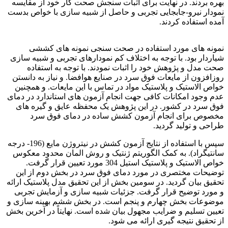
بهره بردند. در نهایت برای اثبات سنجش صحت کار خود از مقایسه
نمودار نیرو-جابجایی تجربی و حاصل از شبیه سازی با خواص بدست
آمده استفاده کردند.
برای استیل 304
نمونه های مورد استفاده در صحت سنجی نمونه های کششی
شیاردار بود. با توجه به اختلاف کم نمودارهای تجربی و شبیه سازی
صحت مدل و پژوهش خود را اثبات نمودند. با توجه به استفاده
روزافزون از مایعات فوق سرد در صنایع هوافضا. و نیاز به دانستن
خواص الاستیک و پلاستیک مواد در تماس با این مایعات. و همچنین
عدم وجود امکانات کافی جهت انجام آزمون های استاندارد در دمای
فوق سرد در کشور. در این پژوهش یک محفظه عایق و گیره های
مخصوص برای انجام آزمون کشش ساده در دمای فوق سرد
طراحی و تولید گردید.
سپس با استفاده از نتایج آزمون کشش در نیتروژن مایع (196- درجه
سانتیگراد). به کمک الگوریتم ژنتیک و روش المان محدود معکوس
خواص الاستیک و پلاستیک استیل 304 مورد تعیین قرار گرفت.
توضیحات مختصری در مورد دمای فوق سرد در بخش دوم از این
تحقیق بیان گردید. در سومین بخش از این تحقیق مدل پلاستیک ارائه
و مورد توضیح قرار گرفت. جزئیات شبیه سازی و آزمایش تجربی
موضوعات بخش چهارم و پنجم است. در بخش ششم بهینه سازی و
تعیین تسلیم و ضرایب مجهول بیان شده است. نهایتاً در آخرین بخش
از تحقیق نتیجه گیری ارائه می شود.