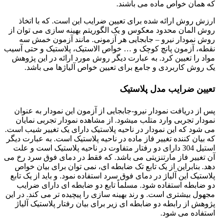
که همان خواص ماده می باشند.
ارزش روش ارائه شده برای تعیین ضرایب این است. که با اتخاذ
روش المان محدود معکوس و یک الگوریتم بهینه سازی می توان از
روش نمودار نیرو – جابجایی هر آزمونی. مانند آزمون خمش سه
نقطه، آزمون پانچ کوچک و … خواص الاستیک، پلاستیک و حتی آسیب
مواد را تعیین کرد. به عبارت دیگر روش مورد ارائه در این پژوهش
یک روش کاربردی و جامع برای تعیین خواص آلیاژها می باشد.
تعیین ضرایب مدل پلاستیک
پس از دریافت نمودار نیرو-جابجایی از آزمون این نمودار به عنوان
نمودار تجربی وارد متلب میشود. از مشاهده نمودار تجربی نمایان
می شود که این نمودار در ناحیه پلاستیک دارای یک تغییر شیب است.
که بیان کننده تغییر فاز ماده در ناحیه پلاستیک است. به عبارت دیگر
استیل 304 دارای دو رفتار متفاوت در ناحیه پلاستیک است و علت
آن تغییر فاز مارتنزیتی می باشد. که فقط در دمای فوق سرد رخ می
دهد. بنابراین از یک تابع تک ضابطه ای، نمی توان برای بیان خواص
پلاستیک این آلیاژ در دمای فوق سرد استفاده نمود. و باید از یک تابع
دو ضابطه استفاده شود. مسلماً تابع دو ضابطه ای دارای ضرایب
مجهول بیشتری است. و رند بهینه سازی را پیچیده تر می کند. در این
پژوهش از رابطه دو ضابطه ای زیر برای بیان رفتار پلاستیک آلیاژ
استفاده می شود.