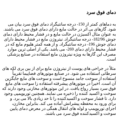
برای استیل 304
دمای فوق سرد
به دماهای کمتر از 150- درجه سانتیگراد دمای فوق سرد بیان می
شود. گازهای بی اثر در حالت مایع دارای دمای فوق سرد می باشند.
به عنوان مثال اکسیژن در حالت مایع و در فشار محیط دارای دمای
جوش 182/96- درجه سانتیگراد. نیتروژن مایع در فشار محیط دارای
دمای جوش 196- درجه سانتیگراد. و از همه کمتر هلیوم مایع که در
فشار محیط دارای دمای 269- می باشد. یکی از اصلی ترین موارد
مصرف این گازها به ویژه نیتروژن مایع استفاده در صنایع پزشکی
است.
مثلاً در جراحی های پوست از نیتروژن مایع برای از بین بری لکه های
سرطانی استفاده می شود. در صنایع موتورهای فضاپیما تقریباً
استفاده از سوخت جامد منسوخ است و سوخت های مایع جایگزین
آن است. اخیراً در موتورهای پیشرفته استفاده زا سوخت های مایع
فوق سرد بسیار رواج یافت. در این موتورهای مخازنی وجود دارند که
سوخت و اکسید کننده را ذخیره می نمایند. همچنین توربوپمپی وجود
دارد. تا فشار سوخت و اکسیدکننده را تا حد زیادی بالا می برد. و
برای ورود به محفظه پیشرانش آماده می کند. بنابراین مخازن،
اجزای توربوپمپ و لوله های انتقال همگی در معرض دمای پایین
سوخت و اکسیدکننده فوق سرد می باشند.