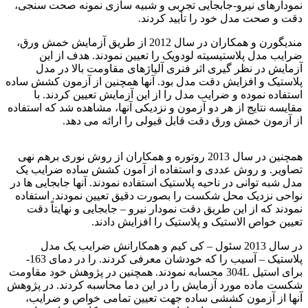
نمودارهای نیرو-جابجایی تجربی و شبیه سازی نمونه صحت سنجی،
دقت و صحت مدل خود را تأیید کردند.
مندیگورن و همکاران در سال 2012 از طریق آزمایش خمش ورق،
ضرایب مدل پلاستیسیته لودویک را تعیین نمودند. هدف از این
آزمایش در نظر گیری اثر فنری آلیاژهای مقاومت بالا در مدل
پلاستیک و افزایش دقت مدل بود. آنها همچنین از آزمون کشش ساده
استفاده نموده و ضرایب مدل را از این آزمایش تعیین کردند. با
مقایسه نتایج از هر دو آزمون و نزدیکی آنها، مشاهده شد که استفاده
از آزمون خمش ورق دقت قابل قبولی را ارائه می دهد.
برای استیل 304
همچنین در سال 2013 روتوره و همکاران از روش نوری برهم نهی
تصاویر. و روش عددی و استفاده از آمون کشش ساده ضرایب یک
مدل شبه توانی در ناحیه پلاستیک استفاده نمودند. آنها جابجایی ها در
نواحی نزدیک محل شکست را بصورت دقیق تعیین نمودند. استفاده
نمودند که از این طریق دقت نمودار نیرو – جابجایی و نهایتاً دقت
تعیین خواص الاستیک و پلاستیک را افزایش دادند.
در سال 2013 سئول – کی کیم و همکارانش ضرایب یک مدل
پلاستیک – آسیب را که خودشان معرفی کردند. را در دمای 163-
برای استیل 304L محسابه نمودند. همچنین در پژوهش خود مقاومت
شکست ماده مورد آزمایش را در این دما محاسبه کردند. در پژوهش
آنها از آزمون کششی ساده جهت تعیین تمامی خواص و ضرایب،