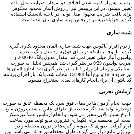
برساند. پس از کمینه شدن اختلاف دو نمودار، ضرایب مدل ماده
تعیین میشود. در این پژوهش نیز از روش المان محدود معکوس
برای یافت ضرایب مجهول مدل توانی در ناحیه پلاستیک استفاده
گردید. جزئیات بیشتر در بخش بهینه سازی بیان شده است.
شبیه سازی
از نرم افزار آباکوس جهت شبیه سازی المان محدود بکاری گیری
گردید. با توجه به اینکه در دمای فوق سرد مدل یانگ و ضریب
پواسون آلیاژ خیلی تغییر نمی کند. مقدار مدول یانگ 200GPa و
ضریب پواسون 0/29 در نظر گیری شد. همچنین تحلیل به صورت
استاتیکی و زمان آن برابر 1 ثانیه در نظر گیری شد. اندازه المان ها
نیز حدود 1mm و نوع آنها C3D8R انتخاب شد. با یک بار اجرای برنامه،
کد پایتون آن برای انجام کارهای بعدی استخراج میشود.
آزمایش تجربی
جهت انجام آزمون ها در دمای فوق سرد یک محفظه عایق به صورت
دوجداره تولید شد. اگر محفظه از اطراف عایق نباشد نیتروژن مایع
با نرخ بسیار بالایی تبخیر می شود. و انجام آزمایش عملاً غیرممکن
است. این محفظه برای نگهداری نیتروژن مایع تولید مورد ساخت
قرار گرفت. طوری که نمونه و گیره ها در درون محفظه و در
نتیروژن مایع قرار می گیرند. طول محفظه نیز 14cm می باشد. بین