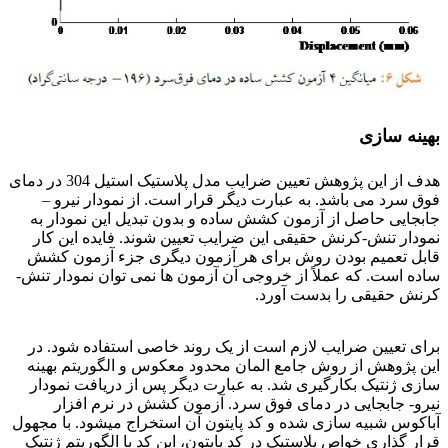
بهینه سازی
هدف از این پژوهش تعیین ضرایب مدل پلاستیک استیل 304 در دمای
فوق سرد می باشد. به عبارت دیگر قرار است. از نمودار نیرو –
جابجایی حاصل از آزمون کشش ساده و بدون تبدیل این نمودار به
نمودار تنش-کرنش حقیقی این ضرایب تعیین شوند. فایده این کار
قابل تعمیم بودن روش برای هر آزمون دیگری جزء آزمون کشش
ساده است. که عملاً از خروجی آن آزمون ها نمی توان نمودار تنش-
کرنش حقیقی را بدست آورد.
برای استیل 304
برای تعیین ضرایب لازم است از یک روند خاصی استفاده شود. در
این پژوهش از روش جامع المان محدود معکوس و الگوریتم بهینه
سازی ژنتیک بکارگیری شد. به عبارت دیگر پس از دریافت نمودار
نیرو- جابجایی در دمای فوق سرد. آزمون کشش در نرم افزار
آباکوس شبیه سازی شده و کد پایتون آن استخراج میشود. با مجهول
قرار گذاری خواص پلاستیک در کد پایتون، این کد با الگوریتم ژنتیک