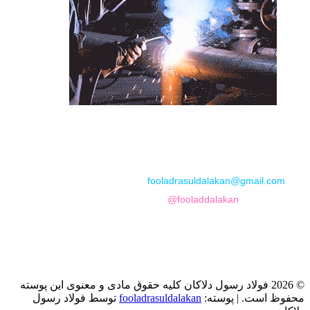
📞
تماس با مجموعه فولاد رسول دلاکان
📱
Phone: 09122136675 – 02128423820
💬
WhatsApp: 09122136675
📧
Email:
fooladrasuldalakan@gmail.com
📷
Instagram:
@fooladdalakan
© 2026 فولاد رسول دلاکان کلیه حقوق مادی و معنوی این پوسته
محفوظ است.
|
پوسته:
fooladrasuldalakan
توسط فولاد رسول