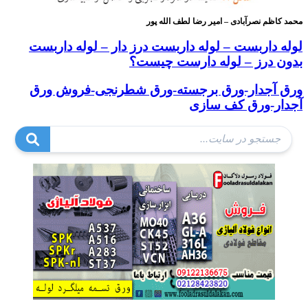
محمد کاظم نصرآبادی – امیر رضا لطف الله پور
لوله داربست – لوله داربست درز دار – لوله داربست
بدون درز – لوله دارست چیست؟
ورق آجدار-ورق برجسته-ورق شطرنجی-فروش ورق
آجدار-ورق کف سازی