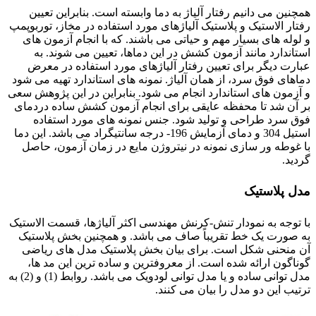
همچنین می دانیم رفتار آلیاژ به دما وابسته است. بنابراین تعیین
رفتار الاستیک و پلاستیک آلیاژهای مورد استفاده در مخاز، توربوپمپ
و لوله های بسیار مهم و حیاتی می باشند. که با انجام آزمون های
استاندارد مانند آزمون کشش در این دماها، تعیین می شوند. به
عبارت دیگر برای تعیین رفتار آلیاژهای مورد استفاده در معرض
دماهای فوق سرد، از همان آلیاژ. نمونه های استاندارد تهیه می شود
و آزمون های استاندارد انجام می شود. بنابراین در این پژوهش سعی
بر آن شد تا محفظه عایقی برای انجام آزمون کشش ساده دردمای
فوق سرد طراحی و تولید شود. جنس نمونه های مورد استفاده
استیل 304 و دمای آزمایش 196- درجه سانتیگراد می باشد. این دما
با غوطه ور سازی نمونه در نیتروژن مایع در زمان آزمون، حاصل
گردید.
مدل پلاستیک
با توجه به نمودار تنش-کرنش مهندسی اکثر آلیاژها، قسمت الاستیک
به صورت یک خط تقریباً صاف می باشد. و همچنین بخش پلاستیک
آن منحنی شکل است. برای بیان بخش پلاستیک مدل های ریاضی
گوناگون ارائه شده است. از معروفترین و ساده ترین این مد ها،
مدل توانی ساده و یا مدل توانی لودویک می باشد. روابط (1) و (2) به
ترتیب این دو مدل را بیان می کنند.