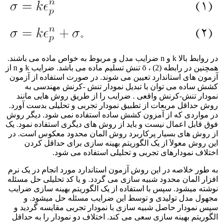
در روابط بالا k و n ضرایب مدل و مربوط به خواص ماده می باشند.
همچنین در رابطه (2) ، ō تنش تسلیم ماده می باشد. ضرایب k و n از
آزمون های استاندارد تعیین می شوند. در صورت استفاده از آزمون
کشش ساده می توان با تبدیل نمودار تنش -کرنش مهندسی به
نمودار تنش-کرنش واقعی . ضرایب را از طریق روش هایی مانند
روش حداقل مربعات از تطبیق نمودار تجربی و تحلیلی بدست آورد.
در مواردی که از آمزون کشش ساده استفاده نمی شود. دیگر روش
فوق قابل اعمال نیست و باید از روش های دیگری استفاده نمود. یک
از روش های بسیار پرکاربرد روش المان محدود معکوس است. در
این روش معولاَ از یک الگوریتم بهینه سازی برای حداقل کردن
اختلاف نمودارهای تجربی و تحلیلی استفاده می شود.
به طور خلاصه در این روش آزمون استاندارد مورد انجام در یک نرم
افزار المان محدود شبیه سازی می گردد. و یا کد تحلیلی حل مسئله
نوشته میشود. سپس با استفاده از یک الگوریتم بهینه سازی ضرایب
مجهول مدل تولیدی و توسط این ضرایب مسئله حل میشود. و
سپس نمودار حاصل شبیه سازی با نمودار تجربی مقایسه گردید و
الگوریتم بهینه سازی سعی می کند. اختلاف دو نمودار را به حداقل