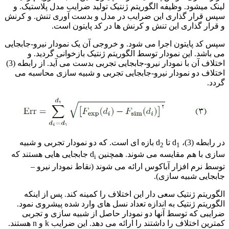
لینک میشود. وظیفه الگوریتم ژنتیک تولید ضرایب مدل پلاستیک. و
سپس قرار گذاری این ضرایب در مدل و بدست آوری تنش. و کرنش
و قرار گذاری این تنش و کرنش ها در کد پایتون است.
سپس کد پایتون اجرا می شود. و خروجی آن یک نمودار نیرو-جابجایی
می باشد. این نمودار توسط الگوریتم ژنتیک بازخوانی گردید. و
اختلاف آن با نمودار نیرو-جابجایی تجربی بدست می آید. از رابطه (3)
اختلاف دو نمودار نیرو-جابجایی تجربی و شبیه سازی محاسبه می
گردد.
در رابطه (3)، d
تا d
بازه ای است. که دو نمودار تجربی و شبیه
2
1
سازی با هم مقایسه می شوند. همچنین d
جابجایی هایی هستند که
i
توسط نرم افزار آباکوس ارائه می شوند (نقاط نمودار نیرو –
جابجایی شبیه سازی).
الگوریتم ژنتیک سعی دار این اختلاف را کمینه کند. پس از اینکه
الگوریتم ژنتیک به اندازه تعداد نسل های وارد شده پیشروی نمود.
ضرایبی که توسط آنها دو نمودار حاصل از شبیه سازی و تجربی
کمترین اختلاف را داشتند را ارائه می دهد. این ضرایب k و n هستند.