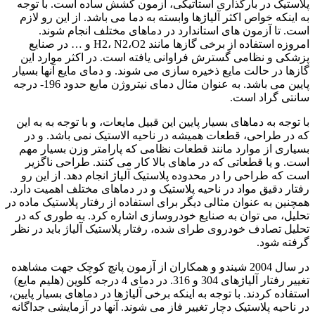
پلاستیک در بارگذاری استاتیکی، آزمون کشش ساده است. با توجه
به اینکه خواص اکثر آلیاژها وابسته به دما می باشد. از این رو لازم
است. تا آزمون های استاندارد در دماهای مختلف انجام شوند.
امروزه استفاده از برخی گازها مانند H2، N2،O2 و … در صنایع
پزشکی و نظامی گسترش فراوانی یافته است. در اکثر موارد این
گازها در حالت مایع ذخیره سازی می شوند. و دمای مایع آنها بسیار
پایین می باشد. به عنوان مثال دمای نیتروژن مایع حدود 196- درجه
سانتی گراد است.
با توجه به دماهای بسیار پایین این قبیل مایعات، و با توجه به به این
که در طراحی، قطعات همیشه در ناحیه الاستیک نمی باشد. و در
بسیاری از موارد مانند قطعات نظامی که پارامتر وزن بسیار مهم
است. و یا قطعاتی که در ماهای بالا کار می کنند. طراحی ناگزیر
است که طراحی را در محدوده پلاستیک آلیاژ انجام دهد. از این رو
رفتار دقیق مواد در ناحیه پلاستیک و در دماهای مختلف اهمیت دارد.
همچنین به عنوان مثالی دیگر برای استفاده از رفتار پلاستیک ماده در
تحلیل، می توان به صنایع خودروسازی اشاره کرد. به طوری که در
تحلیل تصادف خودروی طرای شده، رفتار پلاستیک آلیاژ باید در نظر
گرفته شود.
در سال 2004 شیندو و همکاران از آزمون پانچ کوچک جهت مشاهده
تغییر رفتار آلیاژهای 304 و 316. در دمای 4 درجه کلوین (هلیم مایع)
استفاده کردند. با توجه به اینکه برخی آلیاژها در دماهای بسیار پایین،
در ناحیه پلاستیک دچار تغییر فاز می شوند. آنها در آزمایشی جداگانه