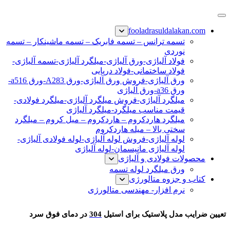
پرش
فولاد رسول دلاکان
فولاد آلیاژی-میلگرد آلیاژی-تسمه آلیاژی-ورق آلیاژی-لوله آلیاژی-
به
fooladrasuldalakan.com
نبشی فولادی-ناودانی فولادی-قیمت ورق-قیمت فولاد
محتوا
تسمه ترانس – تسمه فابریک – تسمه ماشینکار – تسمه
نوردی
فولاد آلیاژی-ورق آلیاژی-میلگرد آلیاژی-تسمه آلیاژی-
فولاد ساختمانی-فولاد دریایی
ورق آلیاژی-فروش ورق آلیاژی-ورق A283-ورق a516-
ورق a36-ورق آلیاژی
میلگرد آلیاژی-فروش میلگرد آلیاژی-میلگرد فولادی-
قیمت مناسب میلگرد-میلگرد آلیاژی
میلگرد هاردکروم – هاردکروم – میل کروم – میلگرد
سختی بالا – میله هاردکروم
لوله آلیاژی-فروش لوله آلیاژی-لوله فولادی آلیاژی-
لوله آلیاژی مانیسمان-لوله آلیاژی
محصولات فولادی و آلیاژی
ورق میلگرد لوله تسمه
کتاب و جزوه متالورژی
نرم افزار- مهندسی متالورژی
برای استیل 304
تعیین ضرایب مدل پلاستیک برای
استیل
304
در دمای فوق سرد