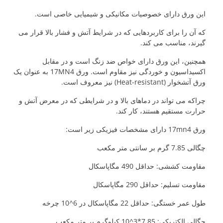
این ورق دارای خصوصیات مکانیکی و شیمیایی خاصی است.
که آن را برای کاربردهایی که در شرایط آتش و فشار بالا قرار می
گیرند، مناسب می کند.
همچنین، این ورق دارای خواص ضد زنگ است و در مقابل
اکسیداسیون و خوردگی نیز مقاوم است. ورق 17MN4 به عنوان یک
ورق آتشخوار (Heat-resistant) نیز معروف است.
چراکه می تواند در دماهای بالا و در شرایطی که در معرض آتش و
حرارت مستقیم هستند، کار کند.
ورق 17mn4 دارای مشخصات فیزیکی زیر است:
چگالی 7.85 گرم بر سانتی متر مکعب
مقاومت کششی: حداقل 490 مگاپاسکال
مقاومت تسلیم: حداقل 290 مگاپاسکال
طول عمر خستگی: حداقل 22 مگاپاسکال در 6^10 چرخه
چگالی الکتریکی: 7.85*3^10 کیلوگرم بر متر مکعب