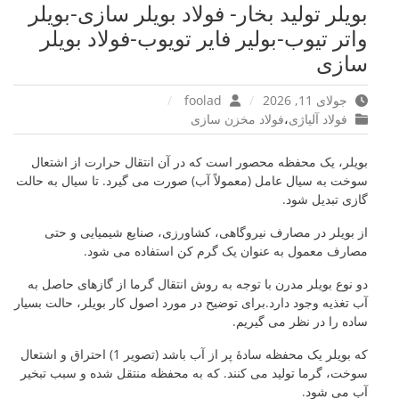
بویلر تولید بخار- فولاد بویلر سازی-بویلر
واتر تیوب-بولیر فایر تویوب-فولاد بویلر
سازی
جولای 11, 2026
foolad
فولاد آلیاژی
،
فولاد مخزن سازی
بویلر، یک محفظه محصور است که در آن انتقال حرارت از اشتعال
سوخت به سیال عامل (معمولاً آب) صورت می گیرد. تا سیال به حالت
گازی تبدیل شود.
از بویلر در مصارف نیروگاهی، کشاورزی، صنایع شیمیایی و حتی
مصارف معمول به عنوان یک گرم کن استفاده می شود.
دو نوع بویلر مدرن با توجه به روش انتقال گرما از گازهای حاصل به
آب تغذیه وجود دارد.برای توضیح در مورد اصول کار بویلر، حالت بسیار
ساده را در نظر می گیریم.
که بویلر یک محفظه سادۀ پر از آب باشد (تصویر 1) احتراق و اشتعال
سوخت، گرما تولید می کنند. که به محفظه منتقل شده و سبب تبخیر
آب می شود.