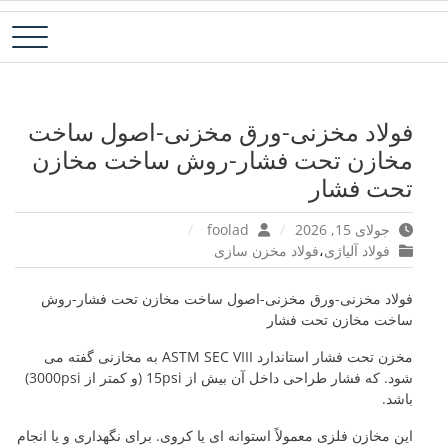
رش
فولاد آلیاژی-میلگرد آلیاژی-تسمه آلیاژی-ورق آلیاژی-لوله آلیاژی-نبشی
فولاد رسول دلاکان
ه
فولادی-ناودانی فولادی-قیمت ورق-قیمت فولاد
حتوا
فولاد مخزنی-ورق مخزنی-اصول ساخت
مخازن تحت فشار-روش ساخت مخازن
تحت فشار
جولای 15, 2026
foolad
فولاد آلیاژی
،
فولاد مخزن سازی
فولاد مخزنی-ورق مخزنی-اصول ساخت مخازن تحت فشار-روش
ساخت مخازن تحت فشار
مخزن تحت فشار استاندارد ASTM SEC VIII به مخازنی گفته می
شود. که فشار طراحی داخل آن بیش از 15psi (و کمتر از 3000psi)
باشد.
این مخازن فلزی معمولاً استوانه ای یا کروی. برای نگهداری و یا انجام