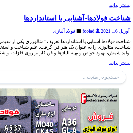
بیشتر بدانید
شناخت فولادها-آشنایی با استانداردها
آوریل 16, 2021
foolad
فولاد آلیاژی
شناخت فولادها-آشنایی با استانداردها-تعریف “متالورژی یکی از قدیمی
شناخت، متالوژی را به عنوان یک هنر فرا گرفت. علم شناخت و استخراج
تولید شمش، بهبود خواص و تهیه آلیاژها و فن کار بر روی فلزات. و شکل دادن آنها را در بر می گیرد. متالورژی (metallurgy ) از دو
بیشتر بدانید