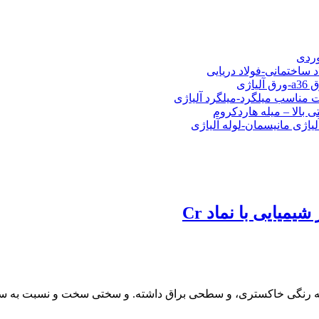
شی فولادی-ناودانی فولادی-قیمت ورق-قیمت فولاد
وردی
د ساختمانی-فولاد دریایی
ت مناسب میلگرد-میلگرد آلیاژی
 بالا – میله هاردکروم
لیاژی مانیسمان-لوله آلیاژی