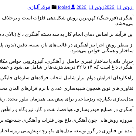
ژوئن 11, 2026
ژوئن 11, 2026
foolad
فولاد آلیاژی
آهنگری (فورجینگ) کهن‌ترین روش شکل‌دهی فلزات است و برخلاف ریخت
می‌بخشد.
این فرآیند بر اساس دمای انجام کار به سه دسته آهنگری داغ (بالای د
از منظر روش اجرا نیز آهنگری در قالب‌های باز، بسته، دقیق (بدون پل
ساختار و همگنی خواص می‌شود.
جریان دانه یا ساختار فیبری حاصل از آهنگری، آنیزوتروپی خواص مکا
آهنگری داغ است که ۱۴ تا ۴۲ درصد هزینه‌ها را شامل می‌شود و عمده‌ترین مکانیزم تخریب آن سایش ساینده (۷۰٪) است.
راهکارهای افزایش دوام ابزار شامل انتخاب فولادهای سازه‌ای جایگ
فناوری‌های نوین همچون شبیه‌سازی عددی با نرم‌افزارهای المان محدو
مدل‌سازی یکپارچه ریزساختار برای پیش‌بینی همزمان تبلور مجدد، رش
آهنگری در صنایع خودروسازی، هوافضا، نفت و گاز، نیروگاه و راه‌آهن ک
امروزه روش‌هایی چون آهنگری داغ پودر فلزات و آهنگری چندجهته برای ت
آینده این فناوری در گرو توسعه مدل‌های یکپارچه پیش‌بینی ریزساخ