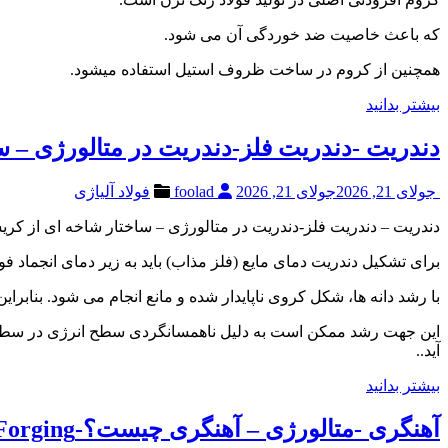
که باعث خاصیت ضد خوردگی آن می شود.
همچنین از کروم در ساخت ظروف استیل استفاده میشود.
بیشتر بدانید
دندریت -دندریت فلز-دندریت در متالورژی – س
جولای 21, 2026
جولای 21, 2026
foolad
فولاد آلیاژی
دندریت – دندریت فلز-دندریت در متالورژی – ساختار شاخه ای از کریستال ها-Recalescence-دندریت ها در سیستم های تک جزئی و چند جزئ
برای تشکیل دندریت دمای مایع (فلز مذاب) باید به زیر دمای انجماد 
با رشد دانه ها، شکل کروی ناپایدار شده و مانع انجام می شود. بنا
این جهت رشد ممکن است به دلیل ناهمسانگردی سطح انرژی در سطح مش
آید..
بیشتر بدانید
آهنگری -متالورژی – آهنگری چیست؟-Forging-قیمت فولاد-فروش فولاد-انواع فولاد