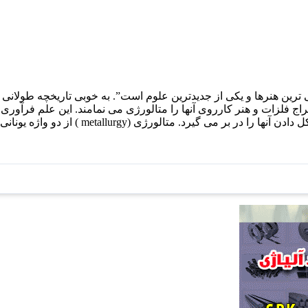
 ترین هنرها و یکی از جدیدترین علوم است”. به خوبی تاریخچه طولانی 
 فلزات و هنر کارروی آنها را متالورژی می نمامند. این علم فرآوری م
 واژه یونانی Metal به معنی فلز و ourgein به معنی کار کردن ترکیب شده است.