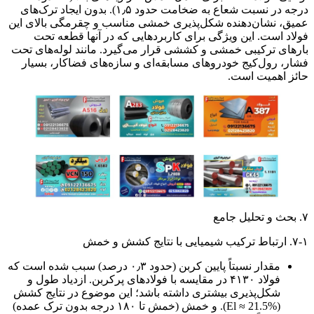
درجه در نسبت شعاع به ضخامت حدود ۱٫۵). بدون ایجاد ترک‌های
عمیق، نشان‌دهنده شکل‌پذیری خمشی مناسب و چقرمگی بالای این
فولاد است. این ویژگی برای کاربردهایی که در آنها قطعه تحت
بارهای ترکیبی خمشی و کششی قرار می‌گیرد. مانند لوله‌های تحت
فشار، رول‌کیج خودروهای مسابقه‌ای و سازه‌های فضاکار، بسیار
حائز اهمیت است.
۷. بحث و تحلیل جامع
۷-۱. ارتباط ترکیب شیمیایی با نتایج کشش و خمش
مقدار نسبتاً پایین کربن (حدود ۰٫۳ درصد) سبب شده است که
فولاد ۴۱۳۰ در مقایسه با فولادهای پرکربن. ازدیاد طول و
شکل‌پذیری بیشتری داشته باشد؛ این موضوع در نتایج کشش
(El ≈ 21.5%). و خمش (خمش تا ۱۸۰ درجه بدون ترک عمده)