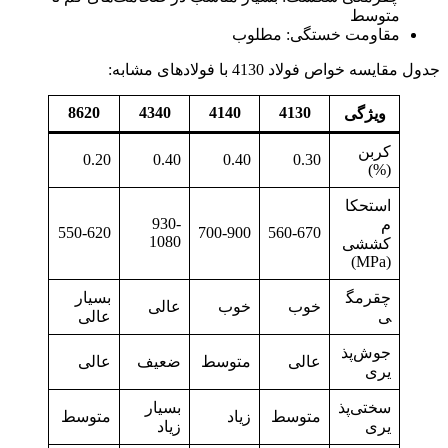
متوسط
مقاومت خستگی: مطلوب
جدول مقایسه خواص فولاد 4130 با فولادهای مشابه:
8620
4340
4140
4130
ویژگی
کربن
0.20
0.40
0.40
0.30
(%)
استحکا
930-
م
550-620
700-900
560-670
1080
کششی
(MPa)
چقرمگ
بسیار
خوب
خوب
عالی
ی
عالی
جوش‌پذ
عالی
متوسط
ضعیف
عالی
یری
سختی‌پذ
بسیار
متوسط
زیاد
متوسط
یری
زیاد