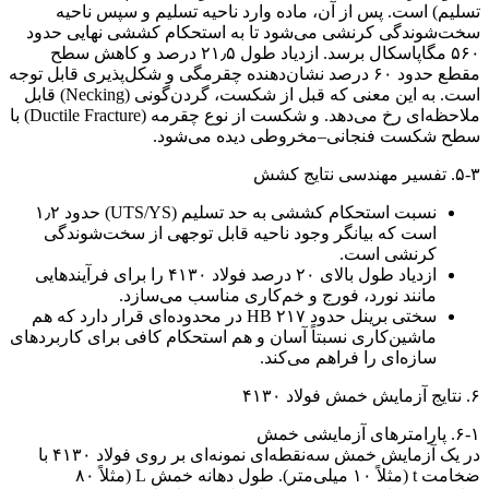
تسلیم) است. پس از آن، ماده وارد ناحیه تسلیم و سپس ناحیه
سخت‌شوندگی کرنشی می‌شود تا به استحکام کششی نهایی حدود
۵۶۰ مگاپاسکال برسد. ازدیاد طول ۲۱٫۵ درصد و کاهش سطح
مقطع حدود ۶۰ درصد نشان‌دهنده چقرمگی و شکل‌پذیری قابل توجه
است. به این معنی که قبل از شکست، گردن‌گونی (Necking) قابل
ملاحظه‌ای رخ می‌دهد. و شکست از نوع چقرمه (Ductile Fracture) با
سطح شکست فنجانی–مخروطی دیده می‌شود.
۵-۳. تفسیر مهندسی نتایج کشش
نسبت استحکام کششی به حد تسلیم (UTS/YS) حدود ۱٫۲
است که بیانگر وجود ناحیه قابل توجهی از سخت‌شوندگی
کرنشی است.
ازدیاد طول بالای ۲۰ درصد فولاد ۴۱۳۰ را برای فرآیندهایی
مانند نورد، فورج و خم‌کاری مناسب می‌سازد.
سختی برینل حدود ۲۱۷ HB در محدوده‌ای قرار دارد که هم
ماشین‌کاری نسبتاً آسان و هم استحکام کافی برای کاربردهای
سازه‌ای را فراهم می‌کند.
۶. نتایج آزمایش خمش فولاد ۴۱۳۰
۶-۱. پارامترهای آزمایشی خمش
در یک آزمایش خمش سه‌نقطه‌ای نمونه‌ای بر روی فولاد ۴۱۳۰ با
ضخامت t (مثلاً ۱۰ میلی‌متر). طول دهانه خمش L (مثلاً ۸۰