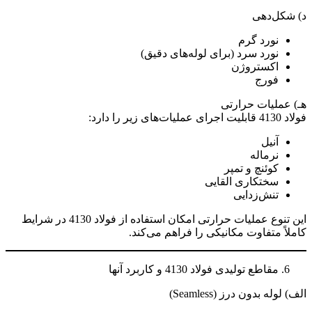
د) شکل‌دهی
نورد گرم
نورد سرد (برای لوله‌های دقیق)
اکستروژن
فورج
هـ) عملیات حرارتی
فولاد 4130 قابلیت اجرای عملیات‌های زیر را دارد:
آنیل
نرماله
کوئنچ و تمپر
سختکاری القایی
تنش‌زدایی
این تنوع عملیات حرارتی امکان استفاده از فولاد 4130 در شرایط
کاملاً متفاوت مکانیکی را فراهم می‌کند.
مقاطع تولیدی فولاد 4130 و کاربرد آنها
الف) لوله بدون درز (Seamless)