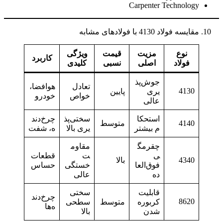
Carpenter Technology
مقایسه فولاد 4130 با فولادهای مشابه
نوع
مزیت
قیمت
ویژگی
کاربرد
فولاد
اصلی
نسبی
کلیدی
جوش‌پذ
تعادل
هوافضا،
4130
یری
پایین
خواص
خودرو
عالی
استحکا
سختی‌پذ
چرخ‌دند
4140
متوسط
م بیشتر
یری بالا
ه، شفت
چقرمگ
مقاوم
ی
ت
قطعات
4340
بالا
فوق‌العا
خستگی
حساس
ده
عالی
قابلیت
سختی
چرخ‌دند
8620
کربوره
متوسط
سطحی
ه‌ها
شدن
بالا