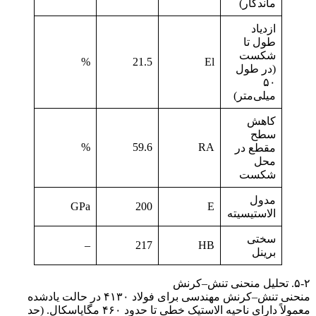
ماندگار)
ازدیاد
طول تا
شکست
%
21.5
El
(در طول
۵۰
میلی‌متر)
کاهش
سطح
%
59.6
RA
مقطع در
محل
شکست
مدول
GPa
200
E
الاستیسیته
سختی
–
217
HB
برینل
۵-۲. تحلیل منحنی تنش–کرنش
منحنی تنش–کرنش مهندسی برای فولاد ۴۱۳۰ در حالت یادشده
معمولاً دارای ناحیه الاستیک خطی تا حدود ۴۶۰ مگاپاسکال. (حد