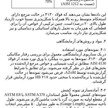
70%
(نسبت به AISI 1212)
این داده‌ها نشان می‌دهند که فولاد ۴۱۳۰ در حالت مرجع دارای
استحکام متوسط رو به بالا همراه با شکل‌پذیری نسبتاً خوب. (ازدیاد
طول بالای ۲۰ درصد) است. چنین ترکیبی از خواص، آن را برای
قطعاتی که هم‌زمان به تحمل بارهای استاتیکی و دینامیکی و نیز
شکل‌پذیری نیاز دارند، مناسب می‌سازد.
۴. مواد و روش‌های آزمایشگاهی
۴-۱. نمونه‌های مورد استفاده
در یک سناریوی آزمایشگاهی معمول برای بررسی رفتار مکانیکی
فولاد ۴۱۳۰، نمونه‌ها به صورت میلگرد یا ورق نورد شده. از فولاد
AISI 4130 مطابق ترکیب شیمیایی و خواص مرجع ارائه‌شده در
بخش‌های قبل در نظر گرفته می‌شوند. برای تطابق با شرایط
گزارش‌شده توسط AZoM، فرض می‌شود نمونه‌ها در حالت
آنیل‌شده یا نرماله‌شده با سختی حدود ۲۱۷ HB مورد آزمایش قرار
گرفته‌اند.
۴-۲. آماده‌سازی نمونه کشش
نمونه‌های کشش معمولاً طبق استاندارد ASTM A370 یا ASTM E8
از مقطع اولیه به صورت گرد یا تخت ماشین‌کاری می‌شوند. طول
ناحیه سنجش (Gauge Length) به طور متداول ۵۰ میلی‌متر انتخاب