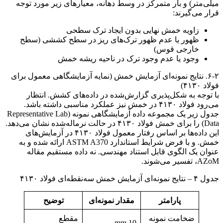
میلی‌متر) و بار متمرکز در وسط دهانه، معیارهای زیر مورد توجه
قرار می‌گیرند:
زاویه خمش نهایی بدون ایجاد ترک سطحی
ظهور یا عدم ظهور ترک‌های ریز در سطح کششی (سطح
خارجی قوس)
وجود یا عدم وجود ترک در ناحیه ریشه خمش
۶-۲. نتایج نمونه‌ای آزمایش خمش (نمایه آزمایشگاهی معمول برای
فولاد ۴۱۳۰)
با توجه به شکل‌پذیری گزارش‌شده در داده‌های کشش. انتظار
می‌رود فولاد ۴۱۳۰ در خمش نیز عملکرد مناسبی داشته باشد.
جدول زیر یک مجموعه داده آزمایشگاهی نمونه (Representative Lab
Data) را برای خمش فولاد ۴۱۳۰ در حالت نرماله‌شده نشان می‌دهد.
این داده‌ها بر اساس رفتار معمول فولاد ۴۱۳۰ در آزمایش‌های
خمش. و با فرض شرایط استاندارد ASTM A370 ارائه شده و به
عنوان یک الگوی قابل استناد مهندسی. نه داده مستقیم مقاله
AZoM، تفسیر می‌شوند.
جدول ۴ – نتایج نمونه‌ای آزمایش خمش سه‌نقطه‌ای فولاد ۴۱۳۰
پارامتر
مقدار نمونه‌ای
توضیح
ضخامت نمونه
مقطع
10 mm