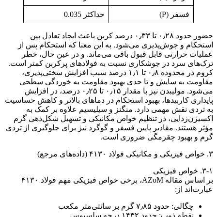
فسفر (P)
حداکثر 0.035
حضور حدود ۰٫۲۸ تا ۰٫۳۳ درصد کربن باعث ایجاد تعادل بین
استحکام و جوش‌پذیری می‌شود. به این معنا که استحکام پس از
عملیات حرارتی قابل قبول باقی می‌ماند. و در عین حال، خطر
ترک‌های سرد در جوشکاری نسبت به فولادهای پرکربن کمتر است.
کروم در محدوده ۰٫۸ تا ۱٫۱ درصد سبب افزایش سختی‌پذیری،
مقاومت به سایش و تا حدی بهبود مقاومت به خوردگی سطحی
می‌شود. مولیبدن نیز با مقدار ۰٫۱۵ تا ۰٫۲۵ درصد، در افزایش
پایداری کاربیدها، بهبود استحکام در دماهای بالاتر و کاهش حساسیت
به تردی نقش مهمی دارد. منگنز و سیلیسیم علاوه بر کمک به
اکسیژن‌زدایی، در تنظیم خواص مکانیکی و تسهیل شکل‌دهی گرم
مؤثر هستند. مقادیر پایین فسفر و گوگرد نیز برای جلوگیری از تردی
گرم و بهبود چقرمگی ضروری است.
۳. خواص فیزیکی و مکانیکی فولاد ۴۱۳۰ (داده‌های مرجع)
۳-۱. خواص فیزیکی
بر اساس مقاله AZoM، برخی خواص فیزیکی مهم فولاد ۴۱۳۰
عبارت‌اند از:
چگالی: حدود ۷٫۸۵ گرم بر سانتی‌متر مکعب
نقطه ذوب: حدود ۱۴۳۲ درجه سلسیوس