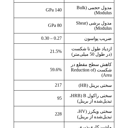
مدول حجمی (Bulk
140 GPa
Modulus)
مدول برشی (Shear
80 GPa
Modulus)
0.27 – 0.30
ضریب پواسون
ازدیاد طول تا شکست
21.5%
(در طول 50 میلی‌متر)
کاهش سطح مقطع در
59.6%
شکست (Reduction of
Area)
217
سختی برینل (HB)
سختی راکول B (HRB،
95
تبدیل‌شده از برینل)
سختی ویکرز (HV،
228
تبدیل‌شده از برینل)
ماشین‌کاری‌پذیری