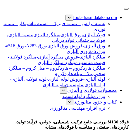
پرش
فولاد رسول دلاکان
فولاد آلیاژی-میلگرد آلیاژی-تسمه آلیاژی-ورق آلیاژی-لوله آلیاژی-
به
fooladrasuldalakan.com
نبشی فولادی-ناودانی فولادی-قیمت ورق-قیمت فولاد
محتوا
تسمه ترانس – تسمه فابریک – تسمه ماشینکار – تسمه
نوردی
فولاد آلیاژی-ورق آلیاژی-میلگرد آلیاژی-تسمه آلیاژی-
فولاد ساختمانی-فولاد دریایی
ورق آلیاژی-فروش ورق آلیاژی-ورق A283-ورق a516-
ورق a36-ورق آلیاژی
میلگرد آلیاژی-فروش میلگرد آلیاژی-میلگرد فولادی-
قیمت مناسب میلگرد-میلگرد آلیاژی
میلگرد هاردکروم – هاردکروم – میل کروم – میلگرد
سختی بالا – میله هاردکروم
لوله آلیاژی-فروش لوله آلیاژی-لوله فولادی آلیاژی-
لوله آلیاژی مانیسمان-لوله آلیاژی
محصولات فولادی و آلیاژی
ورق میلگرد لوله تسمه
کتاب و جزوه متالورژی
نرم افزار- مهندسی متالورژی
فولاد 4130
فولاد 4130؛ بررسی جامع ترکیب شیمیایی، خواص، فرآیند تولید،
کاربردهای صنعتی و مقایسه با فولادهای مشابه