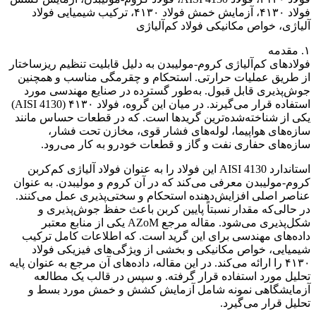
فولاد ۴۱۳۰، آزمایش خمش فولاد ۴۱۳۰، ترکیب شیمیایی فولاد
آلیاژی، خواص مکانیکی فولاد کم‌آلیاژی
۱. مقدمه
فولادهای کم‌آلیاژی کروم-مولیبدن به دلیل قابلیت تنظیم ریزساختار
از طریق عملیات حرارتی. استحکام و چقرمگی مناسب و همچنین
جوش‌پذیری قابل قبول. به‌طور گسترده در صنایع مهندسی مورد
استفاده قرار می‌گیرند. در میان این گروه، فولاد ۴۱۳۰ (AISI 4130)
یکی از شناخته‌شده‌ترین گریدها است. که در قطعات حساس مانند
سازه‌های هواپیما، لوله‌های فشار قوی، مخازن تحت فشار،
سازه‌های حفاری نفت و گاز و قطعات خودرو به کار می‌رود.
استاندارد AISI 4130 این فولاد را به عنوان فولاد آلیاژی کم‌کربن
کروم-مولیبدن معرفی می‌کند که در آن کروم و مولیبدن. به عنوان
عناصر اصلی افزایش‌دهنده استحکام و سختی‌پذیری عمل می‌کنند.
در حالی‌که مقدار نسبتاً پایین کربن باعث حفظ جوش‌پذیری و
شکل‌پذیری می‌شود. مقاله مرجع AZoM یکی از منابع معتبر
داده‌های مهندسی برای این گرید است. که اطلاعات کامل ترکیب
شیمیایی، خواص مکانیکی و بخشی از ویژگی‌های فیزیکی فولاد
۴۱۳۰ را ارائه می‌کند. در این مقاله، داده‌های آن مرجع به عنوان پایه
تحلیل مورد استفاده قرار گرفته. و سپس در قالب یک مطالعه
آزمایشگاهی نمونه شامل آزمایش کشش و خمش مورد بسط و
تحلیل قرار می‌گیرد.