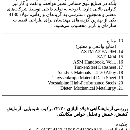
بلکه در صنایع فوق‌حساس نظیر هوافضا و نفت و گاز نیز
کارایی بالایی دارد. با توجه به تولید داخلی توسط شرکت‌های
معتبر و همچنین دسترسی به گریدهای وارداتی. فولاد 4130
یکی از بهترین گزینه‌های مهندسان برای طراحی قطعات
سازه‌ای و باربر محسوب می‌شود.
منابع
(منابع واقعی و معتبر)
ASTM A29/A29M
SAE J404
ASM Handbook, Vol.1
TimkenSteel Datasheet
Sandvik Materials – 4130 Alloy
Thyssenkrupp Material Data Sheet
Voestalpine High-Performance Steels
Dieter, Mechanical Metallurgy
بررسی آزمایشگاهی فولاد آلیاژی ۴۱۳۰: ترکیب شیمیایی، آزمایش
کشش، خمش و تحلیل خواص مکانیکی
چکیده
فولاد آلیاژی ۴۱۳۰ (AISI 4130 / UNS G41300) یکی از مهم‌ترین