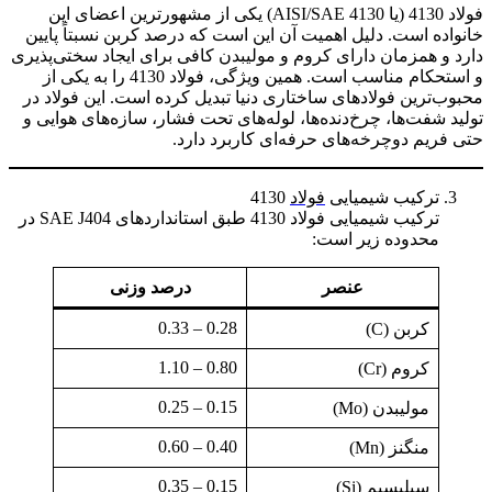
فولاد 4130 (یا AISI/SAE 4130) یکی از مشهورترین اعضای این
خانواده است. دلیل اهمیت آن این است که درصد کربن نسبتاً پایین
دارد و همزمان دارای کروم و مولیبدن کافی برای ایجاد سختی‌پذیری
و استحکام مناسب است. همین ویژگی، فولاد 4130 را به یکی از
محبوب‌ترین فولادهای ساختاری دنیا تبدیل کرده است. این فولاد در
تولید شفت‌ها، چرخ‌دنده‌ها، لوله‌های تحت فشار، سازه‌های هوایی و
حتی فریم دوچرخه‌های حرفه‌ای کاربرد دارد.
ترکیب شیمیایی
فولاد
4130
ترکیب شیمیایی فولاد 4130 طبق استانداردهای SAE J404 در
محدوده زیر است:
عنصر
درصد وزنی
0.28 – 0.33
کربن (C)
0.80 – 1.10
کروم (Cr)
0.15 – 0.25
مولیبدن (Mo)
0.40 – 0.60
منگنز (Mn)
0.15 – 0.35
سیلیسیم (Si)