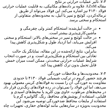
۷-۳. تأثیر عملیات حرارتی بر نتایج
مقاله AZoM علاوه بر داده‌های مکانیکی، به قابلیت عملیات حرارتی
فولاد ۴۱۳۰ نیز اشاره می‌کند. این فولاد می‌تواند از طریق
نرماله‌کردن، کوئنچ و تمپر یا آنیل، به محدوده‌های متفاوتی از
استحکام و سختی برسد.
در حالت آنیل‌شده: استحکام کمتر ولی چقرمگی و
ماشین‌کاری‌پذیری بیشتر است.
در حالت کوئنچ و تمپر در سختی‌های بالاتر: استحکام و سختی
افزایش می‌یابد، اما ازدیاد طول و شکل‌پذیری کاهش پیدا
می‌کند.
بنابراین، نتایج ارائه‌شده در این مقاله، نمایانگر یک حالت
تعادلی بین استحکام و شکل‌پذیری است. و در صورت انتخاب
شرایط عملیات حرارتی سخت‌تر، ممکن است میزان خمش
قابل تحمل بدون ترک کاهش پیدا کند.
۷-۴. محدودیت‌ها و ملاحظات خوردگی
هرچند حضور کروم در ترکیب شیمیایی فولاد ۴۱۳۰ تا حدودی
مقاومت به خوردگی. آن را نسبت به فولادهای کربنی معمولی بهبود
می‌دهد، اما این فولاد را نمی‌توان در رده فولادهای زنگ‌نزن قرار داد.
در محیط‌های مرطوب، حاوی یون کلرید یا محیط‌های اسیدی و
قلیایی، استفاده از پوشش‌های محافظ، رنگ. گالوانیزه گرم یا
استفاده از مایعات محافظ ضدخوردگی توصیه می‌شود. این
محدودیت به‌ویژه در سازه‌هایی مانند لوله‌های حفاری، تجهیزات چاه