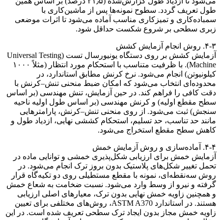
می‌شود تا ازدیاد طول گزارش‌شده (۲۱٫۵ درصد) بر اساس همین
طول تعریف گردد. سطوح نمونه‌ها پس از ماشین‌کاری با
سمباده‌کاری و تمیزکاری مناسب آماده می‌شود تا اثرات موضعی
زبری سطحی بر شروع شکست حداقل شود.
۴-۳. روش انجام آزمایش کشش
آزمایش کشش بر روی دستگاه یونیورسال تست (Universal Testing
Machine). با ظرفیت متناسب با استحکام مورد انتظار (مثلاً ۱۰۰۰
کیلونیوتن) انجام می‌شود. نرخ کرنش مطابق استاندارد، در
محدوده‌ای انتخاب می‌شود که امکان ضبط منحنی تنش–کرنش با
دقت کافی را فراهم کند. در حین آزمایش، تنش مهندسی (بر اساس
سطح مقطع اولیه) و کرنش مهندسی (بر اساس طول اولیه ناحیه
سنجش) ثبت می‌شود. از روی منحنی تنش–کرنش، پارامترهایی
مانند حد تناسب، حد تسلیم، استحکام کششی نهایی، ازدیاد طول و
کاهش سطح مقطع استخراج می‌شود.
۴-۴. آماده‌سازی و روش آزمایش خمش
آزمایش خمش برای ارزیابی شکل‌پذیری خمشی و توانایی ماده در
تحمل تغییر شکل‌های پلاستیک بدون بروز ترک انجام می‌شود. در
روش سه‌نقطه‌ای، نمونه با مقطع مستطیلی روی دو تکیه‌گاه قرار
گرفته و نیرو از وسط وارد می‌شود. نسبت ضخامت به شعاع خمش
و همچنین زاویه خمش نهایی بدون ترک، معیارهای اصلی ارزیابی
هستند. در استاندارد ASTM A370، روش‌های مختلفی برای تعیین
زاویه خمش مجاز بدون ایجاد ترک سطحی تعریف شده است. در این