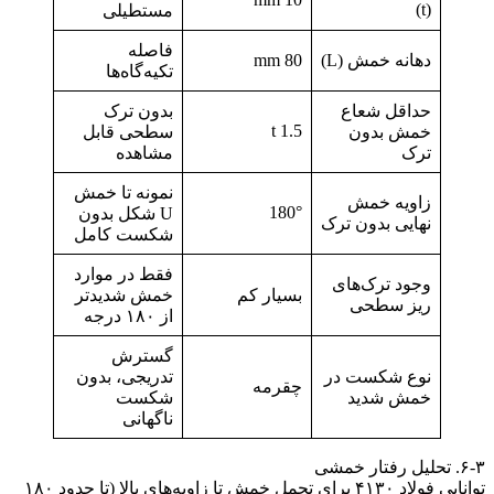
(t)
مستطیلی
فاصله
دهانه خمش (L)
80 mm
تکیه‌گاه‌ها
حداقل شعاع
بدون ترک
1.5 t
خمش بدون
سطحی قابل
ترک
مشاهده
نمونه تا خمش
زاویه خمش
180°
U شکل بدون
نهایی بدون ترک
شکست کامل
فقط در موارد
وجود ترک‌های
بسیار کم
خمش شدیدتر
ریز سطحی
از ۱۸۰ درجه
گسترش
نوع شکست در
تدریجی، بدون
چقرمه
خمش شدید
شکست
ناگهانی
۶-۳. تحلیل رفتار خمشی
توانایی فولاد ۴۱۳۰ برای تحمل خمش تا زاویه‌های بالا (تا حدود ۱۸۰