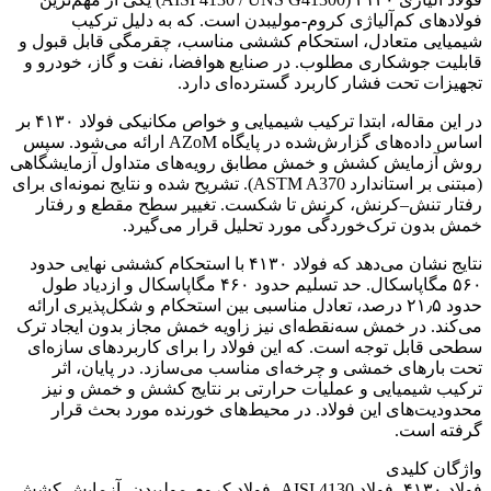
فولادهای کم‌آلیاژی کروم-مولیبدن است. که به دلیل ترکیب
شیمیایی متعادل، استحکام کششی مناسب، چقرمگی قابل قبول و
قابلیت جوشکاری مطلوب. در صنایع هوافضا، نفت و گاز، خودرو و
تجهیزات تحت فشار کاربرد گسترده‌ای دارد.
در این مقاله، ابتدا ترکیب شیمیایی و خواص مکانیکی فولاد ۴۱۳۰ بر
اساس داده‌های گزارش‌شده در پایگاه AZoM ارائه می‌شود. سپس
روش آزمایش کشش و خمش مطابق رویه‌های متداول آزمایشگاهی
(مبتنی بر استاندارد ASTM A370). تشریح شده و نتایج نمونه‌ای برای
رفتار تنش–کرنش، کرنش تا شکست. تغییر سطح مقطع و رفتار
خمش بدون ترک‌خوردگی مورد تحلیل قرار می‌گیرد.
نتایج نشان می‌دهد که فولاد ۴۱۳۰ با استحکام کششی نهایی حدود
۵۶۰ مگاپاسکال. حد تسلیم حدود ۴۶۰ مگاپاسکال و ازدیاد طول
حدود ۲۱٫۵ درصد، تعادل مناسبی بین استحکام و شکل‌پذیری ارائه
می‌کند. در خمش سه‌نقطه‌ای نیز زاویه خمش مجاز بدون ایجاد ترک
سطحی قابل توجه است. که این فولاد را برای کاربردهای سازه‌ای
تحت بارهای خمشی و چرخه‌ای مناسب می‌سازد. در پایان، اثر
ترکیب شیمیایی و عملیات حرارتی بر نتایج کشش و خمش و نیز
محدودیت‌های این فولاد. در محیط‌های خورنده مورد بحث قرار
گرفته است.
واژگان کلیدی
فولاد ۴۱۳۰، فولاد AISI 4130، فولاد کروم-مولیبدن، آزمایش کشش