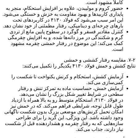
کاملاً مشهود است.
حضور کروم و مولیبدن، علاوه بر افزایش استحکام، منجر به
پایداری کاربیدها و بهبود مقاومت به خزش و خستگی می‌شود.
این امر سبب می‌شود که فولاد ۴۱۳۰ در کاربردهای تحت
بارهای چرخه‌ای و دینامیکی، رفتار مطمئنی از خود نشان دهد.
کنترل مقادیر فسفر و گوگرد در سطوح پایین مانع از تردی
گرم و شکنندگی در مرز دانه‌ها شده. و به افزایش چقرمگی
کمک می‌کند؛ این موضوع در رفتار خمشی چقرمه مشهود
است.
۷-۲. مقایسه رفتار کششی و خمشی
نتایج کشش و خمش فولاد ۴۱۳۰ یکدیگر را تکمیل می‌کنند:
آزمایش کشش، استحکام و کرنش یکنواخت تا شکست را
کمی‌سازی می‌کند.
آزمایش خمش، حساسیت ماده به تمرکز تنش و رفتار
سطحی در شرایط تغییر شکل بزرگ را نشان می‌دهد.
در فولاد ۴۱۳۰، استحکام متوسط رو به بالا همراه با ازدیاد
طول قابل توجه، شرایطی فراهم می‌کند. که در خمش نیز
امکان تحمل کرنش‌های موضعی بزرگ بدون شکست ناگهانی
وجود داشته باشد. این ویژگی، این گرید را برای طراحی
سازه‌هایی که به رفتار چقرمه و هشداردهنده قبل از شکست
نیاز دارند، جذاب می‌کند.