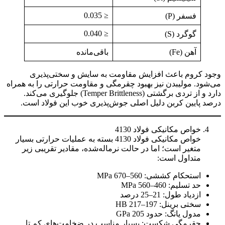
≤ 0.035
فسفر (P)
≤ 0.040
گوگرد (S)
آهن (Fe)
باقی‌مانده
وجود کروم باعث افزایش مقاومت به سایش و سختی‌پذیری
می‌شود. مولیبدن نیز بهبود چقرمگی و مقاومت حرارتی را به همراه
دارد و از تردی برگشتی (Temper Brittleness) جلوگیری می‌کند.
درصد پایین کربن دلیل اصلی جوش‌پذیری خوب این فولاد است.
خواص مکانیکی فولاد 4130
خواص مکانیکی فولاد 4130 بسته به عملیات حرارتی بسیار
متغیر است؛ اما در حالت نرماله‌شده، مقادیر تقریبی زیر
متداول است:
استحکام کششی: 560–670 MPa
حد تسلیم: 460–560 MPa
ازدیاد طول: 21–25 درصد
سختی برینل: 197–217 HB
مدول یانگ: حدود 205 GPa
چقرمگی شکست: بسیار مناسب در ضخامت‌های کم تا