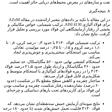
نفت و سازه‌های در معرض محیط‌های دریایی حائز اهمیت است.
۸. نتیجه‌گیری
در این مقاله با تکیه بر داده‌های معتبر ارائه‌شده در مقاله AZoM
برای فولاد آلیاژی AISI 4130. ترکیب شیمیایی، خواص مکانیکی و
بخشی از رفتار آزمایشگاهی این فولاد مورد بررسی و تحلیل قرار
گرفت. نتایج نشان داد:
ترکیب شیمیایی فولاد ۴۱۳۰ با حدود ۰٫۳ درصد کربن، ۰٫۸ تا
۱٫۱ درصد کروم و ۰٫۱۵ تا ۰٫۲۵ درصد مولیبدن. تعادلی
مناسب بین استحکام، سختی‌پذیری و جوش‌پذیری ایجاد
می‌کند.
استحکام کششی نهایی حدود ۵۶۰ مگاپاسکال، حد تسلیم
حدود ۴۶۰ مگاپاسکال و ازدیاد طول حدود ۲۱٫۵ درصد. فولاد
۴۱۳۰ را در زمره فولادهای کم‌آلیاژی با استحکام متوسط و
شکل‌پذیری قابل قبول قرار می‌دهد.
ساختار چقرمه و کاهش سطح مقطع بالا در شکست (حدود
۶۰ درصد). نشان‌دهنده رفتار شکست چقرمه و مناسب بودن
این فولاد برای کاربردهای تحت بارهای دینامیکی و چرخه‌ای
است.
نتایج نمونه‌ای آزمایش خمش سه‌نقطه‌ای نشان می‌دهد. که
فولاد ۴۱۳۰ قابلیت تحمل خمش‌های شدید (تا حدود ۱۸۰ درجه